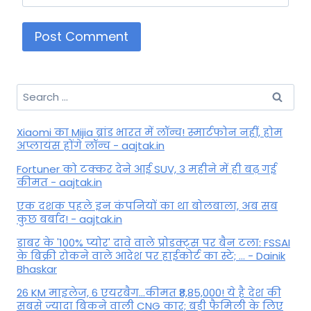
Search
for:
Xiaomi का Mijia ब्रांड भारत में लॉन्च! स्मार्टफोन नहीं, होम
अप्लायंस होंगे लॉन्च - aajtak.in
Fortuner को टक्कर देने आई SUV, 3 महीने में ही बढ़ गई
कीमत - aajtak.in
एक दशक पहले इन कंपनियों का था बोलबाला, अब सब
कुछ बर्बाद! - aajtak.in
डाबर के '100% प्योर' दावे वाले प्रोडक्ट्स पर बैन टला: FSSAI
के बिक्री रोकने वाले आदेश पर हाईकोर्ट का स्टे; ... - Dainik
Bhaskar
26 KM माइलेज, 6 एयरबैग...कीमत ₹8,85,000! ये है देश की
सबसे ज्यादा बिकने वाली CNG कार; बड़ी फैमिली के लिए