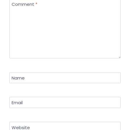
Comment
*
Name
Email
Website