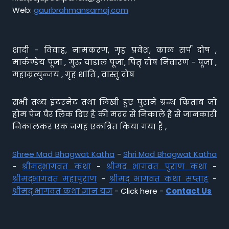
Web:
gaurbrahmansamaj.com
शादी - विवाह, नामकरण, गृह प्रवेश, काल सर्प दोष ,
मार्कण्डेय पूजा , गुरु चांडाल पूजा, पितृ दोष निवारण - पूजा ,
महाम्रत्युन्जय , गृह शांति , वास्तु दोष
सभी तथ्य इंटरनेट तथा लिखी हुए पुराने ग्रन्थ किताब जो
होम पेज पैर लिंक दिए है की मदद से निकाले है से जानकारी
निकालकर एक जगह एकत्रित किया गया है ,
Shree Mad Bhagwat Katha
-
Shri Mad Bhagwat Katha
-
श्रीमद्भागवत कथा
-
श्रीमद भागवत पुराण कथा
-
श्रीमद्भागवत महापुराण
-
श्रीमद् भागवत कथा सप्ताह
-
श्रीमद् भागवत कथा ज्ञान यज्ञ
- Click here -
Contact Us