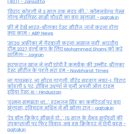
(40.1) - Jansatta
'विराट कोहली ने 3 साल तक मदद की...', कॉमनवेल्थ गेम्स
गोल्ड मेडलिस्ट साक्षी चौधरी का बड़ा खुलासा - aajtak.in
फ्री में देखें भारत-श्रीलंका टेस्ट सीरीज, जानें करना होगा
क्या काम - ABP News
'साउथ अफ्रीका में गेंदबाजी करना आसान नहीं', भारतीय
टीम 2027 वर्ल्‍ड कप के लिए Mohammed Shami को करे
शामिल! - Jagran
सरफराज खान ने नहीं छोड़ी है कमबैक की उम्मीद, श्रीलंका
टेस्ट सीरीज के पहले भरा दम - Navbharat Times
ना गावस्कर, ना सौरव गांगुली, वीरेंद्र सहवाग नंबर-1, विराट
कोहली 5 पर, रॉबिन उथप्पा ने चुनी अपनी ऑल टाइम
इंडिया टेस्ट XI - Hindustan
'दुश्मन समझता था...', हरभजन सिंह का कमेंटेटर्स पर बड़ा
खुलासा, रव‍िचंद्रन अश्विन ने भी खोला राज - aajtak.in
'रेड बॉल क्रिकेट सीखने दो...', 15 साल के वैभव सूर्यवंशी की
उपकप्तानी पर फ‍िर व‍िवाद, अब इस क्रिकेटर ने छेड़ी बहस -
aajtak.in