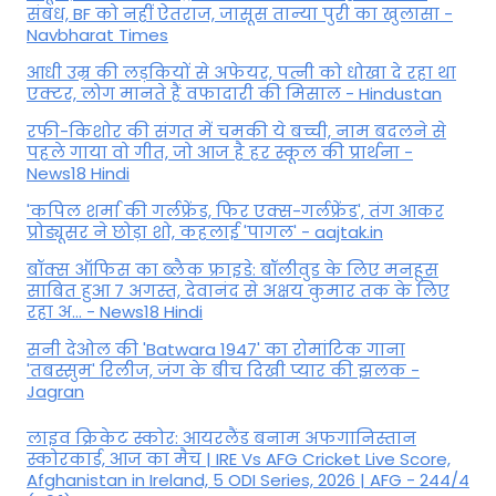
संबंध, BF को नहीं ऐतराज, जासूस तान्‍या पुरी का खुलासा -
Navbharat Times
आधी उम्र की लड़कियों से अफेयर, पत्नी को धोखा दे रहा था
एक्टर, लोग मानते हैं वफादारी की मिसाल - Hindustan
रफी-किशोर की संगत में चमकी ये बच्ची, नाम बदलने से
पहले गाया वो गीत, जो आज है हर स्कूल की प्रार्थना -
News18 Hindi
'कपिल शर्मा की गर्लफ्रेंड, फिर एक्स-गर्लफ्रेंड', तंग आकर
प्रोड्यूसर ने छोड़ा शो, कहलाई 'पागल' - aajtak.in
बॉक्स ऑफिस का ब्लैक फ्राइडे: बॉलीवुड के लिए मनहूस
साबित हुआ 7 अगस्त, देवानंद से अक्षय कुमार तक के लिए
रहा अ... - News18 Hindi
सनी देओल की 'Batwara 1947' का रोमांटिक गाना
'तबस्सुम' रिलीज, जंग के बीच दिखी प्यार की झलक -
Jagran
लाइव क्रिकेट स्कोर: आयरलैंड बनाम अफगानिस्तान
स्कोरकार्ड, आज का मैच | IRE Vs AFG Cricket Live Score,
Afghanistan in Ireland, 5 ODI Series, 2026 | AFG - 244/4