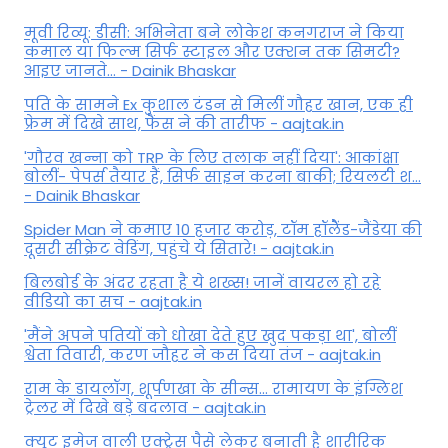
मूवी रिव्यू: डीसी: अभिनेता बने लोकेश कनगराज ने किया
कमाल या फिल्म सिर्फ स्टाइल और एक्शन तक सिमटी?
आइए जानते... - Dainik Bhaskar
पति के सामने Ex कुशाल टंडन से मिलीं गौहर खान, एक ही
फ्रेम में दिखे साथ, फैंस ने की तारीफ - aajtak.in
'गौरव खन्ना को TRP के लिए तलाक नहीं दिया': आकांक्षा
बोलीं- पेपर्स तैयार हैं, सिर्फ साइन करना बाकी; रियलटी श...
- Dainik Bhaskar
Spider Man ने कमाए 10 हजार करोड़, टॉम हॉलैेंड-जैंडेया की
दूसरी सीक्रेट वेडिंग, पहुंचे ये सितारे! - aajtak.in
बिलबोर्ड के अंदर रहता है ये शख्स! जानें वायरल हो रहे
वीडियो का सच - aajtak.in
'मैंने अपने पतियों को धोखा देते हुए खुद पकड़ा था', बोलीं
श्वेता तिवारी, करण जौहर ने कस दिया तंज - aajtak.in
राम के डायलॉग, शूर्पणखा के सीन्स... रामायण के इंग्लिश
ट्रेलर में दिखे बड़े बदलाव - aajtak.in
क्यूट इमेज वाली एक्ट्रेस पैसे लेकर बनाती है शारीरिक