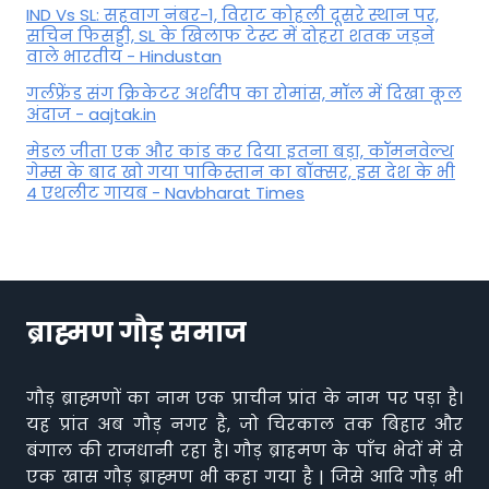
IND Vs SL: सहवाग नंबर-1, विराट कोहली दूसरे स्थान पर,
सचिन फिसड्डी, SL के खिलाफ टेस्ट में दोहरा शतक जड़ने
वाले भारतीय - Hindustan
गर्लफ्रेंड संग क्रिकेटर अर्शदीप का रोमांस, मॉल में द‍िखा कूल
अंदाज - aajtak.in
मेडल जीता एक और कांड कर दिया इतना बड़ा, कॉमनवेल्थ
गेम्स के बाद खो गया पाकिस्तान का बॉक्सर, इस देश के भी
4 एथलीट गायब - Navbharat Times
ब्राह्मण गौड़ समाज
गौड़ ब्राह्मणों का नाम एक प्राचीन प्रांत के नाम पर पड़ा है।
यह प्रांत अब गौड़ नगर है, जो चिरकाल तक बिहार और
बंगाल की राजधानी रहा है। गौड़ ब्राहमण के पाँच भेदों में से
एक खास गौड़ ब्राह्मण भी कहा गया है | जिसे आदि गौड़ भी