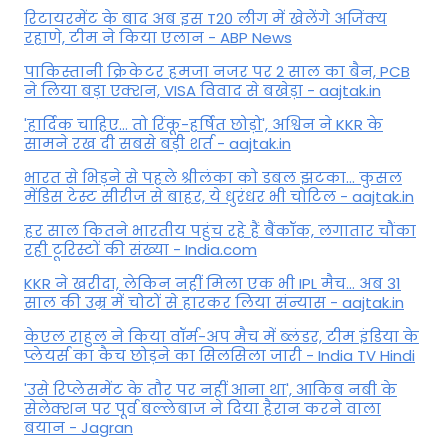
रिटायरमेंट के बाद अब इस T20 लीग में खेलेंगे अजिंक्य
रहाणे, टीम ने किया एलान - ABP News
पाकिस्तानी क्रिकेटर हमजा नजर पर 2 साल का बैन, PCB
ने ल‍िया बड़ा एक्शन, VISA व‍िवाद से बखेड़ा - aajtak.in
'हार्दिक चाहिए... तो रिंकू-हर्षित छोड़ो', अश्विन ने KKR के
सामने रख दी सबसे बड़ी शर्त - aajtak.in
भारत से भिड़ने से पहले श्रीलंका को डबल झटका... कुसल
मेंडिस टेस्ट सीरीज से बाहर, ये धुरंधर भी चोटिल - aajtak.in
हर साल कितने भारतीय पहुंच रहे हैं बैंकॉक, लगातार चौंका
रही टूरिस्टों की संख्या - India.com
KKR ने खरीदा, लेकिन नहीं मिला एक भी IPL मैच... अब 31
साल की उम्र में चोटों से हारकर लिया संन्यास - aajtak.in
केएल राहुल ने किया वॉर्म-अप मैच में ब्लंडर, टीम इंडिया के
प्लेयर्स का कैच छोड़ने का सिलसिला जारी - India TV Hindi
'उसे रिप्लेसमेंट के तौर पर नहीं आना था', आकिब नबी के
सेलेक्शन पर पूर्व बल्लेबाज ने दिया हैरान करने वाला
बयान - Jagran