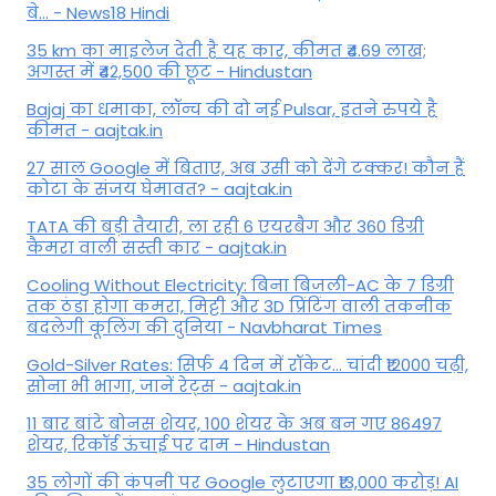
बे... - News18 Hindi
35 km का माइलेज देती है यह कार, कीमत ₹4.69 लाख;
अगस्त में ₹42,500 की छूट - Hindustan
Bajaj का धमाका, लॉन्च की दो नई Pulsar, इतने रुपये है
कीमत - aajtak.in
27 साल Google में बिताए, अब उसी को देंगे टक्कर! कौन हैं
कोटा के संजय घेमावत? - aajtak.in
TATA की बड़ी तैयारी, ला रही 6 एयरबैग और 360 डिग्री
कैमरा वाली सस्ती कार - aajtak.in
Cooling Without Electricity: बिना बिजली-AC के 7 डिग्री
तक ठंडा होगा कमरा, मिट्टी और 3D प्रिंटिंग वाली तकनीक
बदलेगी कूलिंग की दुनिया - Navbharat Times
Gold-Silver Rates: सिर्फ 4 दिन में रॉकेट... चांदी ₹12000 चढ़ी,
सोना भी भागा, जानें रेट्स - aajtak.in
11 बार बांटे बोनस शेयर, 100 शेयर के अब बन गए 86497
शेयर, रिकॉर्ड ऊंचाई पर दाम - Hindustan
35 लोगों की कंपनी पर Google लुटाएगा ₹13,000 करोड़! AI