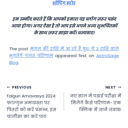
शॉपिंग स्टोर
हम उम्मीद करते हैं कि आपको हमारा यह ब्लॉग ज़रूर पसंद
आया होगा। अगर ऐसा है तो आप इसे अपने अन्य शुभचिंतकों
के साथ ज़रूर साझा करें। धन्यवाद!
The post
मंगल की राशि में आ रहे हैं बुध, ये 3 राशि वाले
भुगतेंगे गलत परिणाम
appeared first on
AstroSage
Blog
.
Post
PREVIOUS
NEXT
Falgun Amavasya 2024:
नए साल में पढ़ाई परीक्षा में
navigation
फाल्गुन अमावस्ता पर
मिलेंगे कैसे परिणाम- एक
पितरों को करें प्रसन्न, इस
क्लिक में जानें जवाब!
चालीसा का करें पाठ