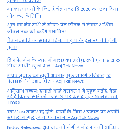
दुनिया पर प्रभाव!
मां कात्‍यायनी के लिए है चैत्र नवरात्रि 2026 का छठा दिन!
नोट कर लें तिथि!
शुक्र का मेष राशि में गोचर: प्रेम जीवन से लेकर आर्थिक
जीवन तक को करेंगे प्रभावित!
चैत्र नवरात्रि का सातवां दिन: मां दुर्गा के इस रूप की होगी
पूजा!
बिजनेसमैन के प्यार में मलाइका अरोड़ा, क्यों चुना 19 साल
छोटा साथी? खुला राज - Aaj Tak News
राघव जुयाल का खूनी अवतार, भूल जाएंगे एनिमल, 'द
पैराडाइज' ने उड़ाए होश - Aaj Tak News
अमिताभ बच्चन: हमारी आंखें वृद्दावस्था में पहुंच गई हैं, देख
रहे हैं कितने सारे लोग मेरा श्रृंगार कर रहे हैं - Navbharat
Times
'काश PM तानाशाह होते', बच्चों के किए अपमान पर भड़कीं
रुपाली गांगुली, मचा घमासान! - Aaj Tak News
Friday Releases: शुक्रवार को होगी मनोरंजन की बारिश ,