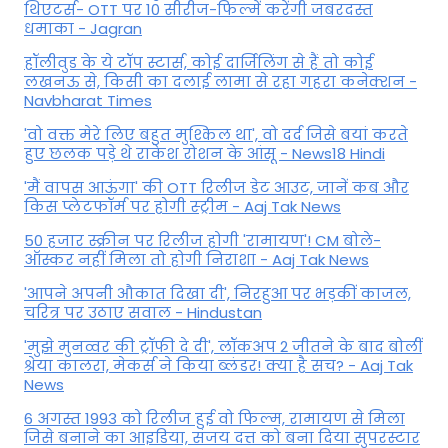
थिएटर्स- OTT पर 10 सीरीज-फिल्में करेंगी जबरदस्त
धमाका - Jagran
हॉलीवुड के ये टॉप स्टार्स, कोई दार्जिलिंग से हैं तो कोई
लखनऊ से, किसी का दलाई लामा से रहा गहरा कनेक्शन -
Navbharat Times
'वो वक्त मेरे लिए बहुत मुश्किल था', वो दर्द जिसे बयां करते
हुए छलक पड़े थे राकेश रोशन के आंसू - News18 Hindi
'मैं वापस आऊंगा' की OTT रिलीज डेट आउट, जानें कब और
किस प्लेटफॉर्म पर होगी स्ट्रीम - Aaj Tak News
50 हजार स्क्रीन पर रिलीज होगी 'रामायण'! CM बोले-
ऑस्कर नहीं मिला तो होगी निराशा - Aaj Tak News
'आपने अपनी औकात दिखा दी', निरहुआ पर भड़कीं काजल,
चरित्र पर उठाए सवाल - Hindustan
'मुझे मुनव्वर की ट्रॉफी दे दी', लॉकअप 2 जीतने के बाद बोलीं
श्रेया कालरा, मेकर्स ने किया ब्लंडर! क्या है सच? - Aaj Tak
News
6 अगस्त 1993 को रिलीज हुई वो फिल्म, रामायण से मिला
जिसे बनाने का आइडिया, संजय दत्त को बना दिया सुपरस्टार