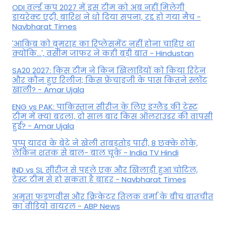
ODI वर्ल्ड कप 2027 में इस टीम को अब नहीं मिलेगी
डायरेक्ट एंट्री, बारिश ने धो दिया सपना, रद्द हो गया मैच -
Navbharat Times
'आकिब को बुमराह का रिप्लेसमेंट नहीं होना चाहिए था
क्योंकि...', वसीम जाफर ने कही बड़ी बात - Hindustan
SA20 2027: किस टीम ने किन खिलाड़ियों को किया रिटेन
और कौन हुए रिलीज; किस फ्रेंचाइजी के पास कितने स्लॉट
खाली? - Amar Ujala
ENG vs PAK: पाकिस्तान सीरीज के लिए इंग्लैंड की टेस्ट
टीम में क्या बदला, दो साल बाद किस ऑलराउंडर की वापसी
हुई? - Amar Ujala
पप्पू यादव के बेटे ने खेली ताबड़तोड़ पारी, 8 छक्के ठोके,
लेकिन शतक से बाल- बाल चूके - India TV Hindi
IND vs SL सीरीज से पहले एक और खिलाड़ी हुआ चोटिल,
टेस्ट टीम से हो सकता है बाहर - Navbharat Times
अमृता फडणवीस और क्रिकेटर तिलक वर्मा के बीच बातचीत
का वीडियो वायरल - ABP News