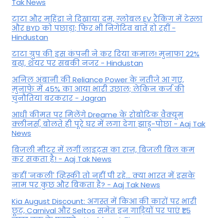
Tak News
टाटा और महिंद्रा ने दिखाया दम, ग्लोबल EV रैंकिंग में टेस्ला
और BYD को पछाड़ा; फिर भी निगेटिव बातें हो रहीं -
Hindustan
टाटा ग्रुप की इस कंपनी ने कर दिया कमाल! मुनाफा 22%
बढ़ा, शेयर पर सबकी नजर - Hindustan
अनिल अंबानी की Reliance Power के नतीजे आ गए,
मुनाफे में 45% का आया भारी उछाल; लेकिन कर्ज की
चुनौतियां बरकरार - Jagran
आधी कीमत पर मिलेंगे Dreame के रोबोटिक वैक्यूम
क्लीनर्स, बोलते ही पूरे घर में लगा देगा झाड़ू-पोछा - Aaj Tak
News
बिजली मीटर में लगीं लाइट्स का राज़, बिजली बिल कम
कर सकता है! - Aaj Tak News
कहीं 'नकली' व्हिस्की तो नहीं पी रहे... क्या भारत में इसके
नाम पर कुछ और बिकता है? - Aaj Tak News
Kia August Discount: अगस्त में किआ की कारों पर भारी
छूट, Carnival और Seltos समेत इन गाड़ियों पर पाएं ₹1.5