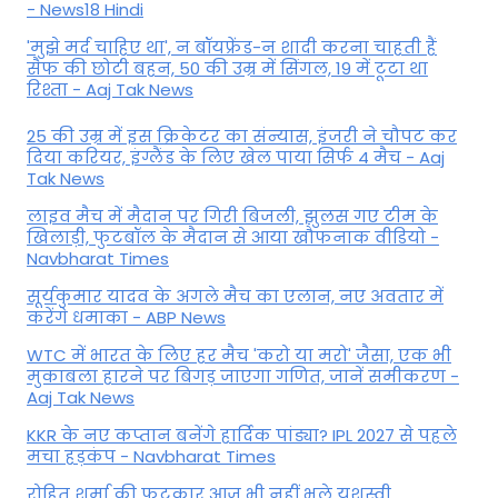
- News18 Hindi
'मुझे मर्द चाहिए था', न बॉयफ्रेंड-न शादी करना चाहती हैं
सैफ की छोटी बहन, 50 की उम्र में सिंगल, 19 में टूटा था
रिश्ता - Aaj Tak News
25 की उम्र में इस क्रिकेटर का संन्यास, इंजरी ने चौपट कर
दिया करियर, इंग्लैंड के लिए खेल पाया सिर्फ 4 मैच - Aaj
Tak News
लाइव मैच में मैदान पर गिरी बिजली, झुलस गए टीम के
खिलाड़ी, फुटबॉल के मैदान से आया खौफनाक वीडियो -
Navbharat Times
सूर्यकुमार यादव के अगले मैच का एलान, नए अवतार में
करेंगे धमाका - ABP News
WTC में भारत के लिए हर मैच 'करो या मरो' जैसा, एक भी
मुकाबला हारने पर बिगड़ जाएगा गण‍ित, जानें समीकरण -
Aaj Tak News
KKR के नए कप्तान बनेंगे हार्दिक पांड्या? IPL 2027 से पहले
मचा हड़कंप - Navbharat Times
रोहित शर्मा की फटकार आज भी नहीं भूले यशस्वी