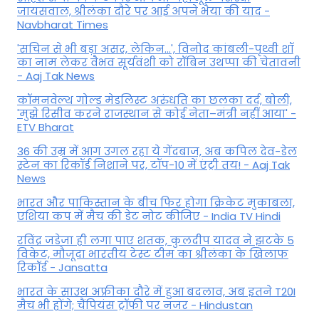
जायसवाल, श्रीलंका दौरे पर आई अपने भैया की याद -
Navbharat Times
'सचिन से भी बड़ा असर, लेकिन...', व‍िनोद कांबली-पृथ्वी शॉ
का नाम लेकर वैभव सूर्यवंशी को रॉबिन उथप्पा की चेतावनी
- Aaj Tak News
कॉमनवेल्थ गोल्ड मे​डलिस्ट अरुंधति का छलका दर्द, बोली,
'मुझे रिसीव करने राजस्थान से कोई नेता–मंत्री नहीं आया' -
ETV Bharat
36 की उम्र में आग उगल रहा ये गेंदबाज, अब कपिल देव-डेल
स्टेन का रिकॉर्ड निशाने पर, टॉप-10 में एंट्री तय! - Aaj Tak
News
भारत और पाकिस्तान के बीच फिर होगा क्रिकेट मुकाबला,
एशिया कप में मैच की डेट नोट कीजिए - India TV Hindi
रविंद्र जडेजा ही लगा पाए शतक, कुलदीप यादव ने झटके 5
विकेट, मौजूदा भारतीय टेस्ट टीम का श्रीलंका के खिलाफ
रिकॉर्ड - Jansatta
भारत के साउथ अफ्रीका दौरे में हुआ बदलाव, अब इतने T20I
मैच भी होंगे; चैंपियंस ट्रॉफी पर नजर - Hindustan