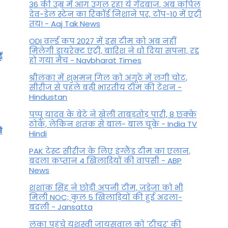
36 की उम्र में आग उगल रहा ये गेंदबाज, अब कपिल
देव-डेल स्टेन का रिकॉर्ड निशाने पर, टॉप-10 में एंट्री
तय! - Aaj Tak News
ODI वर्ल्ड कप 2027 में इस टीम को अब नहीं
मिलेगी डायरेक्ट एंट्री, बारिश ने धो दिया सपना, रद्द
ं
हो गया मैच - Navbharat Times
श्रीलंका में शुभमन गिल को अंगूठे में लगी चोट,
सीरीज से पहले बढ़ी भारतीय टीम की टेंशन -
Hindustan
पप्पू यादव के बेटे ने खेली ताबड़तोड़ पारी, 8 छक्के
ठोके, लेकिन शतक से बाल- बाल चूके - India TV
े
Hindi
PAK टेस्ट सीरीज के लिए इंग्लैंड टीम का एलान,
बदला कप्तान 4 खिलाड़ियों की वापसी - ABP
News
शशांक सिंह ने छोड़ी अपनी टीम, जडेजा को भी
मिली NOC; कुल 5 खिलाड़ियों की हुई अदला-
बदली - Jansatta
लंका पहुंचे यशस्वी जायसवाल को 'टीचर' की