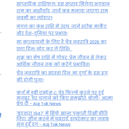
साप्ताहिक राशिफल: इस सप्ताह मिलेगा भगवान
राम का आशीर्वाद, जानें कब मनाया जाएगा राम
नवमी का त्योहार?
मंगल का कुंभ राशि में उदय: जानें स्‍टॉक मार्केट
.
और देश-दुनिया पर प्रभाव!
मां कात्‍यायनी के लिए है चैत्र नवरात्रि 2026 का
छठा दिन! नोट कर लें तिथि!
शुक्र का मेष राशि में गोचर: प्रेम जीवन से लेकर
आर्थिक जीवन तक को करेंगे प्रभावित!
चैत्र नवरात्रि का सातवां दिन: मां दुर्गा के इस रूप
.
की होगी पूजा!
कर्ज में डूबी एक्ट्रेस C ग्रेड फिल्में करने पर हुई
मजबूर, घर चलाने को किए समझौते, बोली- आत्मा
बेच दी - Aaj Tak News
'बंटवारा 1947' में सिर्फ खाना पकाती दिखीं प्रीति
े
जिंटा, सीन करने में घबराईं, डायरेक्टर का जवाब
सुन हुईं दंग - Aaj Tak News