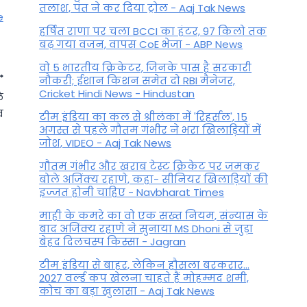
तलाश, पंत ने कर द‍िया ट्रोल - Aaj Tak News
e
हर्षित राणा पर चला BCCI का हंटर, 97 किलो तक
बढ़ गया वजन, वापस CoE भेजा - ABP News
वो 5 भारतीय क्रिकेटर, जिनके पास है सरकारी
नौकरी; ईशान किशन समेत दो RBI मैनेजर,
Cricket Hindi News - Hindustan
े
व
टीम इंडिया का कल से श्रीलंका में 'रिहर्सल', 15
अगस्त से पहले गौतम गंभीर ने भरा ख‍िलाड़‍ियों में
जोश, VIDEO - Aaj Tak News
गौतम गंभीर और खराब टेस्ट क्रिकेट पर जमकर
बोले अजिंक्य रहाणे, कहा- सीनियर खिलाड़ियों की
इज्जत होनी चाहिए - Navbharat Times
माही के कमरे का वो एक सख्त नियम, संन्यास के
बाद अजिंक्‍य रहाणे ने सुनाया MS Dhoni से जुड़ा
बेहद दिलचस्प किस्सा - Jagran
टीम लखनऊ VS टीम हैदराबाद (7
टीम इंडिया से बाहर, लेकिन हौसला बरकरार...
2027 वर्ल्ड कप खेलना चाहते हैं मोहम्मद शमी,
अप्रैल , 2023): मैच की सबसे सटीक
कोच का बड़ा खुलासा - Aaj Tak News
भविष्यवाणी!