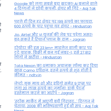
Google को लगा सबसे बड़ा झटका! AI बनाने वाले
व
4 दिग्गजों ने छोड़ी कंपनी, शेयर भी गिरे - Aaj Tak
News
पहले ही दिन हर शेयर पर 199 रुपये का फायदा,
ी
600 रुपये के पार पहुंचा यह शेयर - Hindustan
ं
Jio, Airtel और Vi यूजर्स की जेब पर पड़ेगा असर!
बढ़ सकते हैं रिचार्ज प्लान के दाम - Jagran
टोयोटा की इस 23 km+ माइलेज वाली कार पर
टूटे ग्राहक, बिक्री में बन गई नंबर-1; इसे 27,812
लोगों ने खरीदा - Hindustan
ं
Tata Nexon का धमाका! अचानक लॉन्च कर दिया
खास Camo एडिशन, इतने रुपये से शुरू होती है
,
कीमत - ndtv.in
जेप्टो, बुक माय शो और इंडिगो समेत 9 एप्स पर
लगा 20 लाख रुपये का जुर्माना; डार्क पैटर्न
इस्तेमाल करने का आरोप - Jagran
'स्‍टॉक मार्केट में आएगी बड़ी गिरावट...' दिग्‍गज ने
चेताया, 2008 की भविष्यवाणी हुई थी सच - Aaj Tak
ा
News