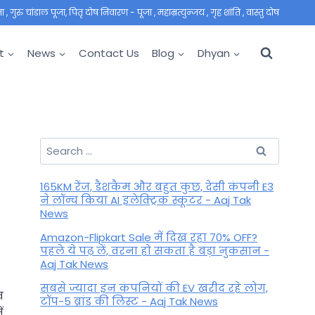
 गुरु चांडाल पूजा, पितृ दोष निवारण - पूजा , महाम्रत्युन्जय , गृह शांति , वास्तु दोष
t
News
Contact Us
Blog
Dhyan
Search
for:
165KM रेंज, डैशकैम और बहुत कुछ, देसी कंपनी E3
ने लॉन्च किया AI इलेक्ट्रिक स्कूटर - Aaj Tak
News
Amazon-Flipkart Sale में दिख रहा 70% OFF?
पहले ये पढ़ लें, वरना हो सकता है बड़ा नुकसान -
Aaj Tak News
सबसे ज्यादा इन कंपनियों की EV खरीद रहे लोग,
व
टॉप-5 ब्रांड की लिस्ट - Aaj Tak News
ं