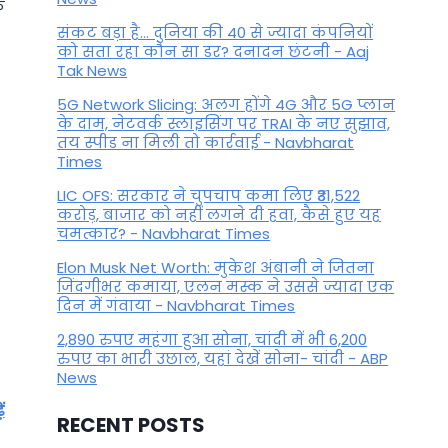
े
संकट बड़ा है... दुनिया की 40 से ज्यादा कंपनियों
को सता रहा कौन सा डर? दनादन छंटनी - Aaj
Tak News
5G Network Slicing: अलग होंगे 4G और 5G प्लान
के दाम, नेटवर्क स्लाइसिंग पर TRAI के नए सुझाव,
तय स्पीड ना मिली तो कार्रवाई - Navbharat
Times
LIC OFS: सरकार ने चुपचाप कमा लिए ₹31,522
करोड़, बाजार को नहीं लगने दी हवा, कैसे हुए यह
चमत्कार? - Navbharat Times
Elon Musk Net Worth: मुकेश अंबानी ने जितना
जिंदगीभर कमाया, एलन मस्क ने उससे ज्यादा एक
दिन में गंवाया - Navbharat Times
2,890 रुपए महंगा हुआ सोना, चांदी में भी 6,200
रुपए का भारी उछाल, यहां देखें सोना- चांदी - ABP
News
ं
RECENT POSTS