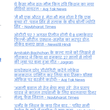
ये कैसा मौन व्रत! मीम किंग रवि किशन का नया
वीडियो वायरल - Aaj Tak News
'मैं भी एक औरत हूं, मेरा भी मन होता है कि एक
बच्चा हो', पवन सिंह से तलाक के बीच बोलीं ज्योति
.
सिंह - Navbharat Times
ओटीटी पर 7 अगस्त रिलीज होंगी ये 8 धमाकेदार
फिल्में-सीरीज, एक्शन-सस्पेंस का भरपूर डोज,
वीकेंड बनाएं खास - News18 Hindi
Amitabh Bachchan के कल्ट गाने को लिखने से
गीतकार ने किया था इनकार, 27 सालों से लोगों
े
की जुबां पर बना हुआ गीत - Jagran
डायरेक्शन छोड़ 'हीरोगिरी' करेंगे लोकेश
कनकराज, एक्टिंग कर लिया बड़ा रिस्क? बॉक्स
ऑफिस पर बरसेंगे करोड़ों! - Aaj Tak News
'असली बवाल तो तेजू भैया मचा रहे', तेज प्रताप
यादव ने काजल राघवानी के लिए बदलवाया डिनर
.
मेन्यू, फैंस न‍िहाल - Navbharat Times
'धर्मेंद्र के निधन के कुछ दिन बाद...', पढ़िए सनी