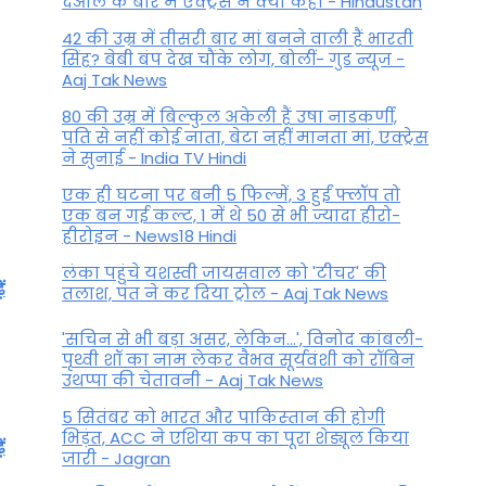
देओल के बारे में एक्ट्रेस ने क्या कहा - Hindustan
42 की उम्र में तीसरी बार मां बनने वाली हैं भारती
सिंह? बेबी बंप देख चौंके लोग, बोलीं- गुड न्यूज -
Aaj Tak News
80 की उम्र में बिल्कुल अकेली हैं उषा नाडकर्णी,
पति से नहीं कोई नाता, बेटा नहीं मानता मां, एक्ट्रेस
ने सुनाई - India TV Hindi
एक ही घटना पर बनी 5 फिल्में, 3 हुईं फ्लॉप तो
एक बन गई कल्ट, 1 में थे 50 से भी ज्यादा हीरो-
हीरोइन - News18 Hindi
लंका पहुंचे यशस्वी जायसवाल को 'टीचर' की
ं
तलाश, पंत ने कर द‍िया ट्रोल - Aaj Tak News
'सचिन से भी बड़ा असर, लेकिन...', व‍िनोद कांबली-
पृथ्वी शॉ का नाम लेकर वैभव सूर्यवंशी को रॉबिन
उथप्पा की चेतावनी - Aaj Tak News
5 सितंबर को भारत और पाकिस्‍तान की होगी
भिड़ंत, ACC ने एशिया कप का पूरा शेड्यूल किया
ं
जारी - Jagran