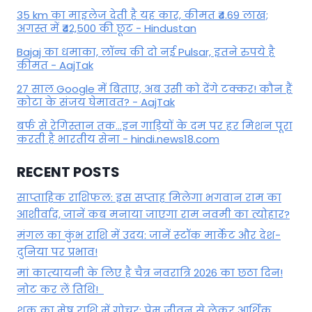
35 km का माइलेज देती है यह कार, कीमत ₹4.69 लाख;
अगस्त में ₹42,500 की छूट - Hindustan
Bajaj का धमाका, लॉन्च की दो नई Pulsar, इतने रुपये है
कीमत - AajTak
27 साल Google में बिताए, अब उसी को देंगे टक्कर! कौन हैं
कोटा के संजय घेमावत? - AajTak
बर्फ से रेगिस्तान तक...इन गाड़ियों के दम पर हर मिशन पूरा
करती है भारतीय सेना - hindi.news18.com
RECENT POSTS
साप्ताहिक राशिफल: इस सप्ताह मिलेगा भगवान राम का
आशीर्वाद, जानें कब मनाया जाएगा राम नवमी का त्योहार?
मंगल का कुंभ राशि में उदय: जानें स्‍टॉक मार्केट और देश-
दुनिया पर प्रभाव!
मां कात्‍यायनी के लिए है चैत्र नवरात्रि 2026 का छठा दिन!
नोट कर लें तिथि!
शुक्र का मेष राशि में गोचर: प्रेम जीवन से लेकर आर्थिक