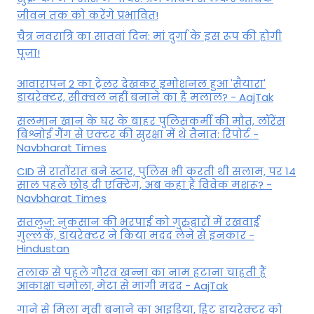
जीवन तक को करेंगे प्रभावित!
चैत्र नवरात्रि का सातवां दिन: मां दुर्गा के इस रूप की होगी
पूजा!
आवारापन 2 का ट्रेलर देखकर इमोशनल हुआ 'सैयारा'
डायरेक्टर, सीक्वल नहीं बनाने का है मलाल? - AajTak
सलमान खान के घर के बाहर पुलिसकर्मी की मौत, लॉरेंस
बिश्नोई गैंग से एक्टर की सुरक्षा में थे तैनात: रिपोर्ट -
Navbharat Times
CID से रातोंरात बने स्टार, पुलिस भी करती थी सलाम, पर 14
साल पहले छोड़ दी एक्टिंग, अब कहां हैं विवेक मशरू? -
Navbharat Times
सतलुज: नुकसान की भरपाई को गुरुद्वारों में रखवाईं
गुल्लकें, डायरेक्टर ने किया मदद लेने से इनकार -
Hindustan
तलाक से पहले गौरव खन्ना का नाम हटाना चाहती हैं
आकांक्षा चमोला, मेटा से मांगी मदद - AajTak
गाने से मिला मूवी बनाने का आइडिया, हिट डायरेक्टर को