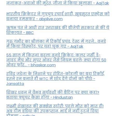
नजाकत-अदाओं की मूरत, जीजा ने किया खुलासा - AajTak
भारतीय क्रिकेटर ने गुपचुप रचाई शादी, खूबसूरत एक्ट्रेस को
बनाया हमसफर - abplive.com
ऋषभ पंत ने आधी रात उत्तराखंड की बीजेपी सरकार से की ये
शिकायत - BBC
गुरु गंभीर का श्रीलंका में र‍िकॉर्ड प्रचंड, टेस्ट में गरजे... वनडे
में किया व‍िस्फोट, पर यहां चूक गए - AajTak
55 साल में कितना बदला वनडे क्रिकेट: कलर जर्सी, डे-
नाइट मैच और सुपर ओवर जैसे नियम बदले; क्या होगा 50
ओवर फॉर... - bhaskar.com
रविंद्र जडेजा के निशाने पर रोहित-कोहली का बड़ा रिकॉर्ड,
इतने रन बनाते ही WTC में छोड़ देंगे दोनों को पीछे -
Jansatta
शिखर धवन ने वैभव सूर्यवंशी की बैटिंग पर क्या कहा?
बताया फ्यूचर कैसा होगा - Hindustan
लक्ष्मी शेखावत की सक्‍सेस स्‍टोरी: पहले मौत को मात दी!
अब टीम इंडिया की उपकप्तान, भाई ने नहीं टूटने दिया
हौसला - ndtv.in