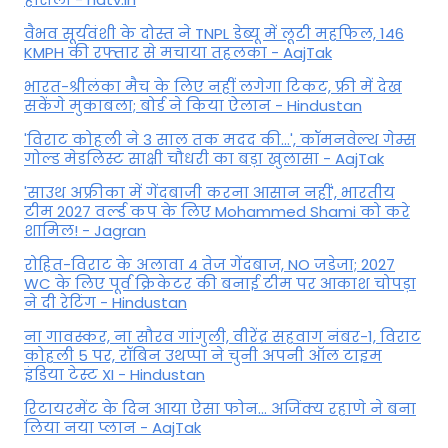
वैभव सूर्यवंशी के दोस्त ने TNPL डेब्यू में लूटी महफिल, 146
KMPH की रफ्तार से मचाया तहलका - AajTak
भारत-श्रीलंका मैच के लिए नहीं लगेगा टिकट, फ्री में देख
सकेंगे मुकाबला; बोर्ड ने किया ऐलान - Hindustan
'विराट कोहली ने 3 साल तक मदद की...', कॉमनवेल्थ गेम्स
गोल्ड मेडलिस्ट साक्षी चौधरी का बड़ा खुलासा - AajTak
'साउथ अफ्रीका में गेंदबाजी करना आसान नहीं', भारतीय
टीम 2027 वर्ल्‍ड कप के लिए Mohammed Shami को करे
शामिल! - Jagran
रोहित-विराट के अलावा 4 तेज गेंदबाज, NO जडेजा; 2027
WC के लिए पूर्व क्रिकेटर की बनाई टीम पर आकाश चोपड़ा
ने दी रेटिंग - Hindustan
ना गावस्कर, ना सौरव गांगुली, वीरेंद्र सहवाग नंबर-1, विराट
कोहली 5 पर, रॉबिन उथप्पा ने चुनी अपनी ऑल टाइम
इंडिया टेस्ट XI - Hindustan
रिटायरमेंट के दिन आया ऐसा फोन... अजिंक्य रहाणे ने बना
लिया नया प्लान - AajTak