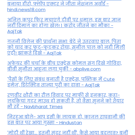
बनाया हीरो, फ्लॉप एक्टर ने जीता नेशनल अवॉर्ड -
hindi.news18.com
अनिल कपूर फिर मचाएंगे टीवी पर धमाल, इस बार ज्ञान
नहीं दिमाग का होगा खेल! 1 करोड़ जीतने का मौका -
AajTak
गजनी विलेन की प्रार्थना सभा: बेटे ने उतरवाए बाल, पिता
को याद कर फूट-फूटकर रोया, सुनील पाल को नही मिली
एंट्री! झांकते दिखे - AajTak
अफेयर की चर्चा के बीच एक्ट्रेस कोमल संग दिखे गोविंदा,
बीवी सुनीता आहूजा लगा चुकी - abplive.com
'पैसों के लिए संबंध बनाती है एक्ट्रेस, पब्लिक में Cute
इमेज', डिटेक्टिव तान्या पुरी का दावा - AajTak
रणवीर शौरी का रील विवाद पर माफी से इनकार, कहा-
लड़कियां गटर माउथ हो सकती हैं, तो वैसा सुनने को तैयार
भी रहें - Navbharat Times
निरहुआ बोले- आप इसी के लायक हो, काजल राघवानी की
इस बात पर आया गुस्सा - Hindustan
'मोटी थीं रेखा... इतनी सुंदर नहीं थीं', कैसे आया बदलाव? बनीं