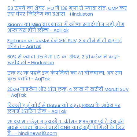
53 रुपये का शेयर, IPO में 138 गुना से ज्यादा दांव, GMP कर
रहा बंपर लिस्टिंग का इशारा - Hindustan
Xiaomi का Mijia ब्रांड भारत में लॉन्च! स्मार्टफोन नहीं, होम
अप्लायंस होंगे लॉन्च - AajTak
Fortuner को टक्कर देने आई SUV, 3 महीने में ही बढ़ गई
कीमत - AajTak
60% से ज्यादा उछलेगा LIC का शेयर, 2 ब्रोकरेज ने कहा-
खरीद लो - Hindustan
एक दशक पहले इन कंपनियों का था बोलबाला, अब सब
कुछ बर्बाद! - AajTak
26KM माइलेज और धांसू लुक, 4 लाख ने खरीदी Maruti SUV
- AajTak
दिल्ली हाई कोर्ट से Dabur को राहत, FSSAI के आदेश पर
लगाई अंतरिम रोक - AajTak
26 KM माइलेज, 6 एयरबैग...कीमत ₹8,85,000! ये है देश की
सबसे ज्यादा बिकने वाली CNG कार; बड़ी फैमिली के लिए
बे... - hindi.news18.com