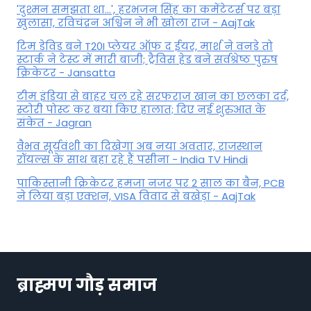
'दुश्मन समझता था...', हरभजन सिंह का कमेंटेटर्स पर बड़ा
खुलासा, रव‍िचंद्रन अश्विन ने भी खोला राज - AajTak
टिम डेविड बने T20I प्लेयर ऑफ द ईयर, मार्श ने वनडे तो
स्टार्क ने टेस्ट में मारी बाजी; ट्रैविस हेड बने सर्वश्रेष्ठ पुरुष
क्रिकेटर - Jansatta
टीम इंडिया से बाहर चल रहे सरफराज खान का छलका दर्द,
स्टोरी पोस्ट कर बयां किए हालात; दिए नई शुरुआत के
संकेत - Jagran
वैभव सूर्यवंशी का दिखेगा अब नया अवतार, राजस्थान
रॉयल्स के साथ बहा रहे हैं पसीना - India TV Hindi
पाकिस्तानी क्रिकेटर हमजा नजर पर 2 साल का बैन, PCB
ने ल‍िया बड़ा एक्शन, VISA व‍िवाद से बखेड़ा - AajTak
ब्राह्मण गौड़ समाज