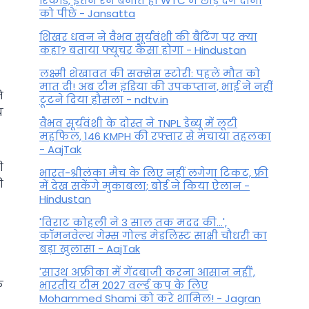
रिकॉर्ड, इतने रन बनाते ही WTC में छोड़ देंगे दोनों
को पीछे - Jansatta
शिखर धवन ने वैभव सूर्यवंशी की बैटिंग पर क्या
कहा? बताया फ्यूचर कैसा होगा - Hindustan
लक्ष्मी शेखावत की सक्‍सेस स्‍टोरी: पहले मौत को
मात दी! अब टीम इंडिया की उपकप्तान, भाई ने नहीं
ि
टूटने दिया हौसला - ndtv.in
य
वैभव सूर्यवंशी के दोस्त ने TNPL डेब्यू में लूटी
महफिल, 146 KMPH की रफ्तार से मचाया तहलका
- AajTak
ी
भारत-श्रीलंका मैच के लिए नहीं लगेगा टिकट, फ्री
ी
में देख सकेंगे मुकाबला; बोर्ड ने किया ऐलान -
Hindustan
'विराट कोहली ने 3 साल तक मदद की...',
कॉमनवेल्थ गेम्स गोल्ड मेडलिस्ट साक्षी चौधरी का
बड़ा खुलासा - AajTak
'साउथ अफ्रीका में गेंदबाजी करना आसान नहीं',
फ
भारतीय टीम 2027 वर्ल्‍ड कप के लिए
Mohammed Shami को करे शामिल! - Jagran