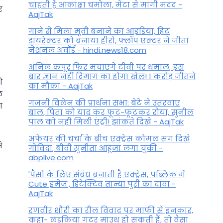
चाहती हैं आकांक्षा चमोला, मेटा से मांगी मदद -
र
AajTak
गाने से मिला मूवी बनाने का आइडिया, हिट
डायरेक्टर को बनाया हीरो, फ्लॉप एक्टर ने जीता
नेशनल अवॉर्ड - hindi.news18.com
अनिल कपूर फिर मचाएंगे टीवी पर धमाल, इस
बार ज्ञान नहीं दिमाग का होगा खेल! 1 करोड़ जीतने
ि
का मौका - AajTak
ल
गजनी विलेन की प्रार्थना सभा: बेटे ने उतरवाए
ा
बाल, पिता को याद कर फूट-फूटकर रोया, सुनील
पाल को नही मिली एंट्री! झांकते दिखे - AajTak
अफेयर की चर्चा के बीच एक्ट्रेस कोमल संग दिखे
े
गोविंदा, बीवी सुनीता आहूजा लगा चुकी -
abplive.com
'पैसों के लिए संबंध बनाती है एक्ट्रेस, पब्लिक में
Cute इमेज', डिटेक्टिव तान्या पुरी का दावा -
AajTak
रणवीर शौरी का रील विवाद पर माफी से इनकार,
कहा- लड़कियां गटर माउथ हो सकती हैं, तो वैसा