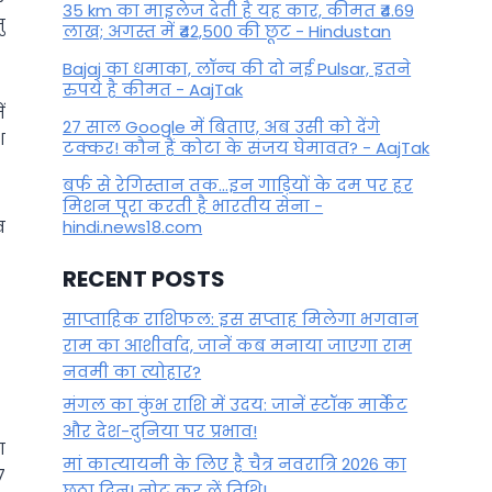
35 km का माइलेज देती है यह कार, कीमत ₹4.69
ु
लाख; अगस्त में ₹42,500 की छूट - Hindustan
Bajaj का धमाका, लॉन्च की दो नई Pulsar, इतने
रुपये है कीमत - AajTak
ं
27 साल Google में बिताए, अब उसी को देंगे
श
टक्कर! कौन हैं कोटा के संजय घेमावत? - AajTak
बर्फ से रेगिस्तान तक...इन गाड़ियों के दम पर हर
मिशन पूरा करती है भारतीय सेना -
व
hindi.news18.com
RECENT POSTS
साप्ताहिक राशिफल: इस सप्ताह मिलेगा भगवान
राम का आशीर्वाद, जानें कब मनाया जाएगा राम
नवमी का त्योहार?
मंगल का कुंभ राशि में उदय: जानें स्‍टॉक मार्केट
और देश-दुनिया पर प्रभाव!
ा
मां कात्‍यायनी के लिए है चैत्र नवरात्रि 2026 का
7
छठा दिन! नोट कर लें तिथि!