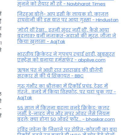
सुनने को तैयार भी रहें - Navbharat Times
ं
निरहुआ बोले- आप इसी के लायक हो, काजल
राघवानी की इस बात पर आया गुस्सा - Hindustan
ं
ा
'मोटी थीं रेखा... इतनी सुंदर नहीं थीं', कैसे आया
ो
बदलाव? बनीं नजाकत-अदाओं की मूरत, जीजा ने
किया खुलासा - AajTak
।
े
भारतीय क्रिकेटर ने गुपचुप रचाई शादी, खूबसूरत
एक्ट्रेस को बनाया हमसफर - abplive.com
ऋषभ पंत ने आधी रात उत्तराखंड की बीजेपी
सरकार से की ये शिकायत - BBC
गुरु गंभीर का श्रीलंका में र‍िकॉर्ड प्रचंड, टेस्ट में
गरजे... वनडे में किया व‍िस्फोट, पर यहां चूक गए -
े
AajTak
ी
55 साल में कितना बदला वनडे क्रिकेट: कलर
-
जर्सी, डे-नाइट मैच और सुपर ओवर जैसे नियम
ं
बदले; क्या होगा 50 ओवर फॉर... - bhaskar.com
रविंद्र जडेजा के निशाने पर रोहित-कोहली का बड़ा