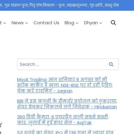
 गुरु चांडाल पूजा, पितृ दोष निवारण - पूजा , महाम्रत्युन्जय , गृह शांति , वास्तु दोष
t
News
Contact Us
Blog
Dhyan
Search
for:
Mock Trading: आज शनिवार 8 अगस्त को भी
स्टॉक मार्केट है खुला, NSE-BSE पर हो रही ट्रेडिंग;
चेक करें टाइमिंग - Jagran
RBI ने इस कंपनी के डीमर्जर प्रपोजल को ठुकराया,
शेयर बेचकर निकलने लगे निवेशक - Hindustan
360 डिग्री कैमरा, 6 एयरबैग वाली सबसे सस्ती
कार, जुलाई में हुई बंपर सेल - AajTak
च
53 रुपये का शेयर, IPO में 138 गुना से ज्यादा दांव,
4