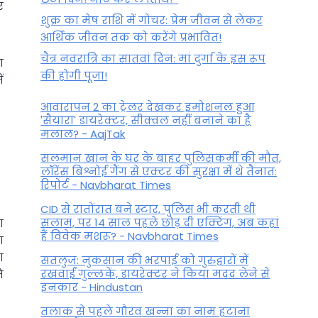
र
शुक्र का मेष राशि में गोचर: प्रेम जीवन से लेकर
आर्थिक जीवन तक को करेंगे प्रभावित!
चैत्र नवरात्रि का सातवां दिन: मां दुर्गा के इस रूप
ा
की होगी पूजा!
ं
आवारापन 2 का ट्रेलर देखकर इमोशनल हुआ
'सैयारा' डायरेक्टर, सीक्वल नहीं बनाने का है
मलाल? - AajTak
सलमान खान के घर के बाहर पुलिसकर्मी की मौत,
लॉरेंस बिश्नोई गैंग से एक्टर की सुरक्षा में थे तैनात:
रिपोर्ट - Navbharat Times
CID से रातोंरात बने स्टार, पुलिस भी करती थी
सलाम, पर 14 साल पहले छोड़ दी एक्टिंग, अब कहां
ा
हैं विवेक मशरू? - Navbharat Times
ण
ा
सतलुज: नुकसान की भरपाई को गुरुद्वारों में
रखवाईं गुल्लकें, डायरेक्टर ने किया मदद लेने से
ि
इनकार - Hindustan
तलाक से पहले गौरव खन्ना का नाम हटाना