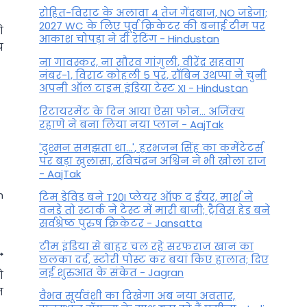
रोहित-विराट के अलावा 4 तेज गेंदबाज, NO जडेजा;
2027 WC के लिए पूर्व क्रिकेटर की बनाई टीम पर
े
आकाश चोपड़ा ने दी रेटिंग - Hindustan
प
ना गावस्कर, ना सौरव गांगुली, वीरेंद्र सहवाग
नंबर-1, विराट कोहली 5 पर, रॉबिन उथप्पा ने चुनी
अपनी ऑल टाइम इंडिया टेस्ट XI - Hindustan
रिटायरमेंट के दिन आया ऐसा फोन... अजिंक्य
रहाणे ने बना लिया नया प्लान - AajTak
'दुश्मन समझता था...', हरभजन सिंह का कमेंटेटर्स
पर बड़ा खुलासा, रव‍िचंद्रन अश्विन ने भी खोला राज
- AajTak
n
टिम डेविड बने T20I प्लेयर ऑफ द ईयर, मार्श ने
वनडे तो स्टार्क ने टेस्ट में मारी बाजी; ट्रैविस हेड बने
सर्वश्रेष्ठ पुरुष क्रिकेटर - Jansatta
टीम इंडिया से बाहर चल रहे सरफराज खान का
छलका दर्द, स्टोरी पोस्ट कर बयां किए हालात; दिए
नई शुरुआत के संकेत - Jagran
ो
त
वैभव सूर्यवंशी का दिखेगा अब नया अवतार,