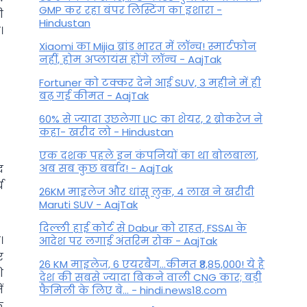
GMP कर रहा बंपर लिस्टिंग का इशारा -
ी
Hindustan
।
Xiaomi का Mijia ब्रांड भारत में लॉन्च! स्मार्टफोन
नहीं, होम अप्लायंस होंगे लॉन्च - AajTak
Fortuner को टक्कर देने आई SUV, 3 महीने में ही
बढ़ गई कीमत - AajTak
60% से ज्यादा उछलेगा LIC का शेयर, 2 ब्रोकरेज ने
कहा- खरीद लो - Hindustan
एक दशक पहले इन कंपनियों का था बोलबाला,
अब सब कुछ बर्बाद! - AajTak
द
च
26KM माइलेज और धांसू लुक, 4 लाख ने खरीदी
Maruti SUV - AajTak
दिल्ली हाई कोर्ट से Dabur को राहत, FSSAI के
।
आदेश पर लगाई अंतरिम रोक - AajTak
र
26 KM माइलेज, 6 एयरबैग...कीमत ₹8,85,000! ये है
ि
देश की सबसे ज्यादा बिकने वाली CNG कार; बड़ी
ं
फैमिली के लिए बे... - hindi.news18.com
े