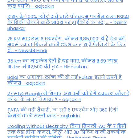
एक दशक पहले इन कंपनियों का था बोलबाला, अब सब
कुछ बर्बाद! - aajtak.in
डाबर के '100% प्योर' दावे वाले प्रोडक्ट्स पर बैन टला: FSSAI
के बिक्री रोकने वाले आदेश पर हाईकोर्ट का स्टे; ... - Dainik
Bhaskar
26 KM माइलेज, 6 एयरबैग...कीमत ₹8,85,000! ये है देश की
सबसे ज्यादा बिकने वाली CNG कार; बड़ी फैमिली के लिए
बे... - News18 Hindi
35 km का माइलेज देती है यह कार, कीमत ₹4.69 लाख;
अगस्त में ₹42,500 की छूट - Hindustan
Bajaj का धमाका, लॉन्च की दो नई Pulsar, इतने रुपये है
कीमत - aajtak.in
27 साल Google में बिताए, अब उसी को देंगे टक्कर! कौन हैं
कोटा के संजय घेमावत? - aajtak.in
TATA की बड़ी तैयारी, ला रही 6 एयरबैग और 360 डिग्री
कैमरा वाली सस्ती कार - aajtak.in
Cooling Without Electricity: बिना बिजली-AC के 7 डिग्री
तक ठंडा होगा कमरा, मिट्टी और 3D प्रिंटिंग वाली तकनीक
बदलेगी कूलिंग की दुनिया - Navbharat Times