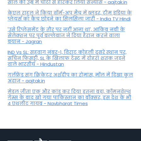
साल की उम्र में चोटों से हारकर लिया संन्यास - aajtak.in
केएल राहुल ने किया वॉर्म-अप मैच में ब्लंडर, टीम इंडिया के
प्लेयर्स का कैच छोड़ने का सिलसिला जारी - India TV Hindi
'उसे रिप्लेसमेंट के तौर पर नहीं आना था', आकिब नबी के
सेलेक्शन पर पूर्व बल्लेबाज ने दिया हैरान करने वाला
बयान - Jagran
IND Vs SL: सहवाग नंबर-1, विराट कोहली दूसरे स्थान पर,
सचिन फिसड्डी, SL के खिलाफ टेस्ट में दोहरा शतक जड़ने
वाले भारतीय - Hindustan
गर्लफ्रेंड संग क्रिकेटर अर्शदीप का रोमांस, मॉल में द‍िखा कूल
अंदाज - aajtak.in
मेडल जीता एक और कांड कर दिया इतना बड़ा, कॉमनवेल्थ
गेम्स के बाद खो गया पाकिस्तान का बॉक्सर, इस देश के भी
4 एथलीट गायब - Navbharat Times