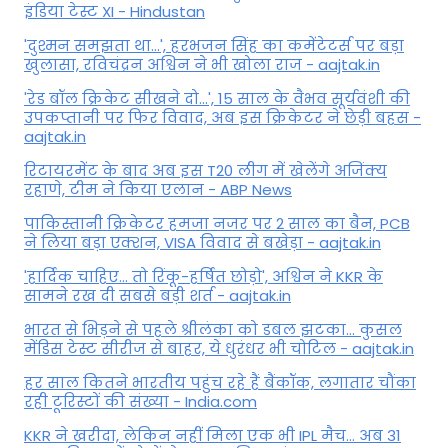
इंडिया टेस्ट XI - Hindustan
'दुश्मन समझता था...', हरभजन सिंह का कमेंटेटर्स पर बड़ा
खुलासा, रव‍िचंद्रन अश्विन ने भी खोला राज - aajtak.in
'रेड बॉल क्रिकेट सीखने दो...', 15 साल के वैभव सूर्यवंशी की
उपकप्तानी पर फ‍िर व‍िवाद, अब इस क्रिकेटर ने छेड़ी बहस -
aajtak.in
रिटायरमेंट के बाद अब इस T20 लीग में खेलेंगे अजिंक्य
रहाणे, टीम ने किया एलान - ABP News
पाकिस्तानी क्रिकेटर हमजा नजर पर 2 साल का बैन, PCB
ने ल‍िया बड़ा एक्शन, VISA व‍िवाद से बखेड़ा - aajtak.in
'हार्दिक चाहिए... तो रिंकू-हर्षित छोड़ो', अश्विन ने KKR के
सामने रख दी सबसे बड़ी शर्त - aajtak.in
भारत से भिड़ने से पहले श्रीलंका को डबल झटका... कुसल
मेंडिस टेस्ट सीरीज से बाहर, ये धुरंधर भी चोटिल - aajtak.in
हर साल कितने भारतीय पहुंच रहे हैं बैंकॉक, लगातार चौंका
रही टूरिस्टों की संख्या - India.com
KKR ने खरीदा, लेकिन नहीं मिला एक भी IPL मैच... अब 31