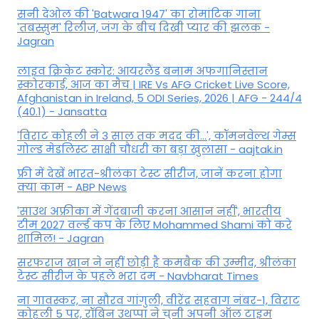
सनी देओल की 'Batwara 1947' का रोमांटिक गाना
'तबस्सुम' रिलीज, जंग के बीच दिखी प्यार की झलक -
Jagran
लाइव क्रिकेट स्कोर: आयरलैंड बनाम अफगानिस्तान
स्कोरकार्ड, आज का मैच | IRE Vs AFG Cricket Live Score,
Afghanistan in Ireland, 5 ODI Series, 2026 | AFG - 244/4
(40.1) - Jansatta
'विराट कोहली ने 3 साल तक मदद की...', कॉमनवेल्थ गेम्स
गोल्ड मेडलिस्ट साक्षी चौधरी का बड़ा खुलासा - aajtak.in
फ्री में देखें भारत-श्रीलंका टेस्ट सीरीज, जानें करना होगा
क्या काम - ABP News
'साउथ अफ्रीका में गेंदबाजी करना आसान नहीं', भारतीय
टीम 2027 वर्ल्‍ड कप के लिए Mohammed Shami को करे
शामिल! - Jagran
सरफराज खान ने नहीं छोड़ी है कमबैक की उम्मीद, श्रीलंका
टेस्ट सीरीज के पहले भरा दम - Navbharat Times
ना गावस्कर, ना सौरव गांगुली, वीरेंद्र सहवाग नंबर-1, विराट
कोहली 5 पर, रॉबिन उथप्पा ने चुनी अपनी ऑल टाइम