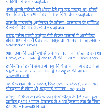
वीडियो का सच - aajtak.in
'मैंने अपने पतियों को धोखा देते हुए खुद पकड़ा था', बोलीं
श्वेता तिवारी, करण जौहर ने कस दिया तंज - aajtak.in
राम के डायलॉग, शूर्पणखा के सीन्स... रामायण के इंग्लिश
ट्रेलर में दिखे बड़े बदलाव - aajtak.in
क्यूट इमेज वाली एक्ट्रेस पैसे लेकर बनाती है शारीरिक
संबंध, BF को नहीं ऐतराज, जासूस तान्‍या पुरी का खुलासा -
Navbharat Times
आधी उम्र की लड़कियों से अफेयर, पत्नी को धोखा दे रहा था
एक्टर, लोग मानते हैं वफादारी की मिसाल - Hindustan
रफी-किशोर की संगत में चमकी ये बच्ची, नाम बदलने से
पहले गाया वो गीत, जो आज है हर स्कूल की प्रार्थना -
News18 Hindi
'कपिल शर्मा की गर्लफ्रेंड, फिर एक्स-गर्लफ्रेंड', तंग आकर
प्रोड्यूसर ने छोड़ा शो, कहलाई 'पागल' - aajtak.in
बॉक्स ऑफिस का ब्लैक फ्राइडे: बॉलीवुड के लिए मनहूस
साबित हुआ 7 अगस्त, देवानंद से अक्षय कुमार तक के लिए
रहा अ... - News18 Hindi