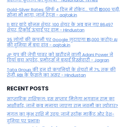
Gold-Silver Rates: सिर्फ 4 दिन में रॉकेट... चांदी ₹12000 चढ़ी,
सोना भी भागा, जानें रेट्स - aajtak.in
11 बार बांटे बोनस शेयर, 100 शेयर के अब बन गए 86497
शेयर, रिकॉर्ड ऊंचाई पर दाम - Hindustan
35 लोगों की कंपनी पर Google लुटाएगा ₹13,000 करोड़! AI
की दुनिया में बड़ा दांव - aajtak.in
JP ग्रुप की जेपी पावर को खरीदने वाली Adani Power ने
दिया बड़ा अपडेट, प्रमोटर्स ने बढ़ाई हिस्सेदारी - Jagran
Tata Group की इन दो कंपनियों के शेयरों में 7% तक की
तेजी, RBI के फैसले का असर - Hindustan
RECENT POSTS
साप्ताहिक राशिफल: इस सप्ताह मिलेगा भगवान राम का
आशीर्वाद, जानें कब मनाया जाएगा राम नवमी का त्योहार?
मंगल का कुंभ राशि में उदय: जानें स्‍टॉक मार्केट और देश-
दुनिया पर प्रभाव!