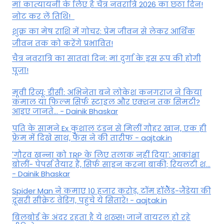
मां कात्‍यायनी के लिए है चैत्र नवरात्रि 2026 का छठा दिन!
नोट कर लें तिथि!
शुक्र का मेष राशि में गोचर: प्रेम जीवन से लेकर आर्थिक
जीवन तक को करेंगे प्रभावित!
चैत्र नवरात्रि का सातवां दिन: मां दुर्गा के इस रूप की होगी
पूजा!
मूवी रिव्यू: डीसी: अभिनेता बने लोकेश कनगराज ने किया
कमाल या फिल्म सिर्फ स्टाइल और एक्शन तक सिमटी?
आइए जानते... - Dainik Bhaskar
पति के सामने Ex कुशाल टंडन से मिलीं गौहर खान, एक ही
फ्रेम में दिखे साथ, फैंस ने की तारीफ - aajtak.in
'गौरव खन्ना को TRP के लिए तलाक नहीं दिया': आकांक्षा
बोलीं- पेपर्स तैयार हैं, सिर्फ साइन करना बाकी; रियलटी श...
- Dainik Bhaskar
Spider Man ने कमाए 10 हजार करोड़, टॉम हॉलैेंड-जैंडेया की
दूसरी सीक्रेट वेडिंग, पहुंचे ये सितारे! - aajtak.in
बिलबोर्ड के अंदर रहता है ये शख्स! जानें वायरल हो रहे