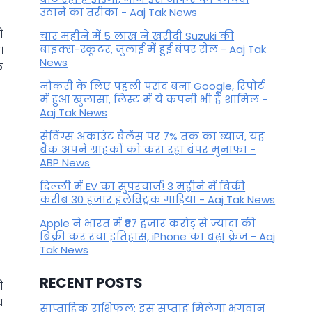
उठाने का तरीका - Aaj Tak News
े
चार महीने में 5 लाख ने खरीदी Suzuki की
बाइक्स-स्कूटर, जुलाई में हुई बंपर सेल - Aaj Tak
।
News
े
नौकरी के लिए पहली पसंद बना Google, रिपोर्ट
में हुआ खुलासा, लिस्ट में ये कंपनी भी हैं शामिल -
Aaj Tak News
सेविंग्स अकाउंट बैलेंस पर 7% तक का ब्याज, यह
बैंक अपने ग्राहकों काे करा रहा बंपर मुनाफा -
ABP News
दिल्ली में EV का सुपरचार्ज! 3 महीने में बिकी
करीब 30 हजार इलेक्ट्रिक गाड़ियां - Aaj Tak News
Apple ने भारत में ₹87 हजार करोड़ से ज्यादा की
बिक्री कर रचा इतिहास, iPhone का बढ़ा क्रेज - Aaj
Tak News
RECENT POSTS
ी
च
साप्ताहिक राशिफल: इस सप्ताह मिलेगा भगवान