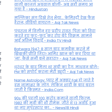
े
वाली काजल अग्रवाल बोलीं- अब सही समय आ
गया है - Hindustan
मल्लिका संग दिखे तेजू भैया... केमिस्ट्री देख फैंस
हैरान, वीडियो वायरल - Aaj Tak News
पंचतत्व में विलीन हुए प्रदीप रावत, पिता को विदा
करते हुए फूट-फूट कर रोए बेटे विक्रम, सामने
आईं अंतिम विदाई - India TV Hindi
Batwara 1947: 8 साल बाद कमबैक करने में
ा
झिझकीं प्रीति जिंटा! आमिर खान को कह दिया था
'ना', कैसे सनी बने सहारा? - Aaj Tak News
ो
े
धुरंधर के बाद मिला था संघी का टैग, माधवन बोले-
ं
PM को सपोर्ट करना मेरी ड्यूटी - Aaj Tak News
।
Name Astrology: प्यार में अक्सर Fail हो जाते हैं
ि
इस नामाक्षर के लोग, लेकिन शादी के बाद बदल
जाती है किस्मत - India.Com
90s की पहली 100 करोड़ कमाने वाली फिल्म,
1982 की मूवी की थी रीमेक, जीते थे 13 अवॉर्ड, हुआ
था नए सुपरस्टार का... - News18 Hindi