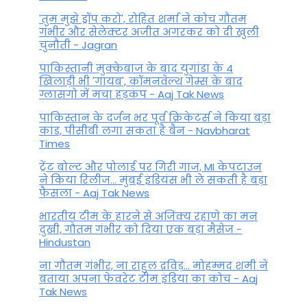
'तुम मुझे ड्रॉप करो', रोहित शर्मा ने कोच गौतम
गंभीर और सेलेक्टर अजीत अगरकर को दी खुली
Aaj Ka Rashifal: आज सुख
चुनौती - Jagran
सुविधाओं का आनंद मिलेगा, दांपत्य
पाकिस्तानी मुक्केबाज के बाद युगांडा के 4
खिलाड़ी भी 'गायब', कॉमनवेल्थ गेम्स के बाद
जीवन में प्रेम बढ़ेगा
ग्लासगो में मचा हड़कंप - Aaj Tak News
By
March 23, 2023
पाकिस्तान के दर्जन भर पूर्व क्रिकेटर्स ने किया बड़ा
कांड, पीसीबी लगा सकता है बैन - Navbharat
Times
ट्रेंट बोल्ट और पोलार्ड पर गिरी गाज, MI केपटाउन
ने किया रिलीज... मुंबई इंडियंस भी ले सकती है बड़ा
फैसला - Aaj Tak News
भारतीय टीम के हारने से अजिंक्य रहाणे का मन
दुखी, गौतम गंभीर को दिया एक बड़ा मैसेज -
Hindustan
ना गौतम गंभीर, ना राहुल द्रव‍िड़... मोहम्मद शमी ने
बताया अपना फेवरेट टीम इंड‍िया का कोच - Aaj
Tak News