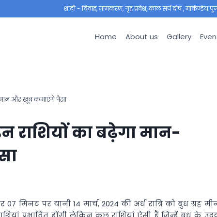
शादी - विवाह, नामकरण, गृह प्रवेश, काल सर्प दोष , मार्कण्डेय पूजा ,
Home
About us
Gallery
Even
म्‍मान और खूब कमाएंगे पैसा
 इन राशियों का बढ़ेगा मान-
ैसा
र 07 मिनट पर यानी 14 मार्च, 2024 की अर्ध रात्रि को बुध ग्रह मी
ाशियां प्रभावित होंगी लेकिन कुछ राशियां ऐसी हैं जिन्‍हें बुध के उद