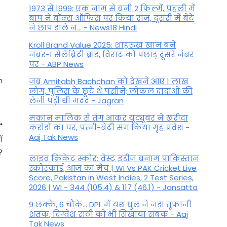
1973 से 1999: एक नाम से बनी 2 फिल्में, पहली में
बाप ने बॉक्स ऑफिस पर किया राज, दूसरी में बेटे
ने छाप डाले न... - News18 Hindi
Kroll Brand Value 2025: शाहरुख खान बने
नंबर-1 सेलेब्रिटी ब्रांड, विराट को पछाड़ दूसरे नंबर
पर - ABP News
n
जब Amitabh Bachchan को देखने आए 1 लाख
लोग, पुलिस के छूटे थे पसीने; लोकल दादाओं की
लेनी पड़ी थी मदद - Jagran
मकान मालिक से तंग आकर यूट्यूबर ने खरीदा
करोड़ों का घर, पत्नी-बेटी संग किया गृह प्रवेश -
Aaj Tak News
ं
?
लाइव क्रिकेट स्कोर: वेस्ट इंडीज बनाम पाकिस्तान
स्कोरकार्ड, आज का मैच | WI Vs PAK Cricket Live
Score, Pakistan in West Indies, 2 Test Series,
2026 | WI - 344 (105.4) & 117 (46.1) - Jansatta
9 छक्के, 6 चौके... DPL में यश धुल ने जड़ा तूफानी
शतक, द‍िग्वेश राठी को भी स‍िखाया सबक - Aaj
Tak News