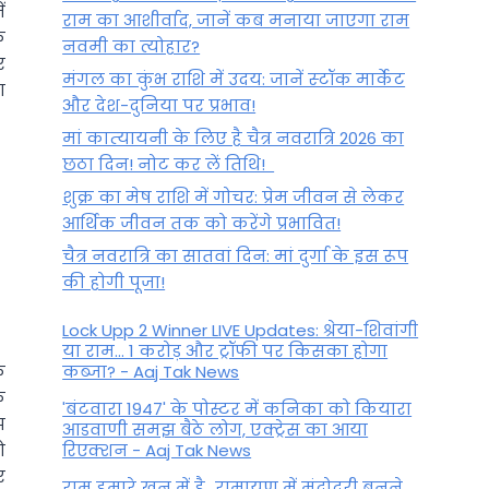
ं
राम का आशीर्वाद, जानें कब मनाया जाएगा राम
े
नवमी का त्योहार?
र
मंगल का कुंभ राशि में उदय: जानें स्‍टॉक मार्केट
ा
और देश-दुनिया पर प्रभाव!
मां कात्‍यायनी के लिए है चैत्र नवरात्रि 2026 का
छठा दिन! नोट कर लें तिथि!
शुक्र का मेष राशि में गोचर: प्रेम जीवन से लेकर
आर्थिक जीवन तक को करेंगे प्रभावित!
चैत्र नवरात्रि का सातवां दिन: मां दुर्गा के इस रूप
की होगी पूजा!
Lock Upp 2 Winner LIVE Updates: श्रेया-शिवांगी
या राम... 1 करोड़ और ट्रॉफी पर किसका होगा
े
कब्जा? - Aaj Tak News
े
'बंटवारा 1947' के पोस्टर में कनिका को कियारा
झ
आडवाणी समझ बैठे लोग, एक्ट्रेस का आया
ो
रिएक्शन - Aaj Tak News
र
राम हमारे खून में है…रामायण में मंदोदरी बनने