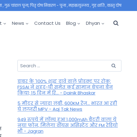
 गुरु चांडाल पूजा, पितृ दोष निवारण - पूजा , महाम्रत्युन्जय , गृह शांति , वास्तु दोष
t
News
Contact Us
Blog
Dhyan
Search
for:
डाबर के '100% शुद्ध' दावे वाले प्रोडक्ट पर रोक:
FSSAI ने शहद-घी समेत कई सामान बेचना बैन
किया; 15 दिन में रि... - Dainik Bhaskar
5 मीटर से ज्यादा लंबी, 600KM रेंज... भारत आ रही
ये लग्जरी MPV - Aaj Tak News
949 रुपये में लॉन्च हुआ 1,000mAh बैटरी वाला ये
नया फोन, मिलेगा वॉयस असिस्टेंट और FM रेडियो
न
भी - Jagran
य