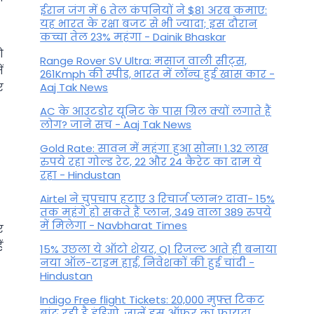
ईरान जंग में 6 तेल कंपनियों ने $81 अरब कमाए:
यह भारत के रक्षा बजट से भी ज्यादा; इस दौरान
कच्चा तेल 23% महंगा - Dainik Bhaskar
ो
Range Rover SV Ultra: मसाज वाली सीट्स,
ं
261Kmph की स्पीड, भारत में लॉन्च हुई खास कार -
र
Aaj Tak News
AC के आउटडोर यूनिट के पास ग्रिल क्यों लगाते हैं
लोग? जाने सच - Aaj Tak News
Gold Rate: सावन में महंगा हुआ सोना! 1.32 लाख
रुपये रहा गोल्ड रेट, 22 और 24 कैरेट का दाम ये
रहा - Hindustan
Airtel ने चुपचाप हटाए 3 रिचार्ज प्लान? दावा- 15%
तक महंगे हो सकते हैं प्लान, 349 वाला 389 रुपये
में मिलेगा - Navbharat Times
र
ं
15% उछला ये ऑटो शेयर, Q1 रिजल्ट आते ही बनाया
नया ऑल-टाइम हाई, निवेशकों की हुई चांदी -
Hindustan
Indigo Free flight Tickets: 20,000 मुफ्त टिकट
बांट रही है इंडिगो, जानें इस ऑफर का फायदा