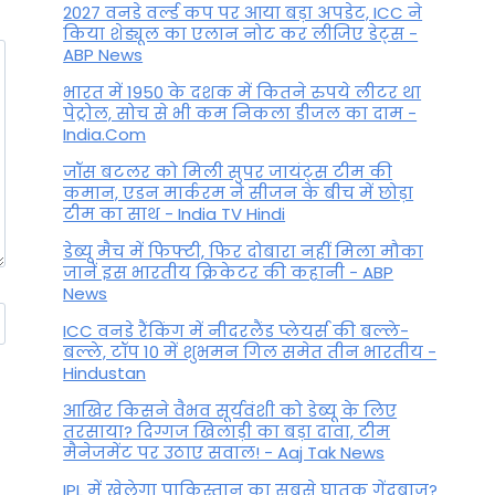
2027 वनडे वर्ल्ड कप पर आया बड़ा अपडेट, ICC ने
किया शेड्यूल का एलान नोट कर लीजिए डेट्स -
ABP News
भारत में 1950 के दशक में कितने रुपये लीटर था
पेट्रोल, सोच से भी कम निकला डीजल का दाम -
India.Com
जॉस बटलर को मिली सुपर जायंट्स टीम की
कमान, एडन मार्करम ने सीजन के बीच में छोड़ा
टीम का साथ - India TV Hindi
डेब्यू मैच में फिफ्टी, फिर दोबारा नहीं मिला मौका
जानें इस भारतीय क्रिकेटर की कहानी - ABP
News
ICC वनडे रैंकिंग में नीदरलैंड प्लेयर्स की बल्ले-
बल्ले, टॉप 10 में शुभमन गिल समेत तीन भारतीय -
Hindustan
आखिर किसने वैभव सूर्यवंशी को डेब्यू के लिए
तरसाया? दिग्गज खिलाड़ी का बड़ा दावा, टीम
मैनेजमेंट पर उठाए सवाल! - Aaj Tak News
IPL में खेलेगा पाकिस्तान का सबसे घातक गेंदबाज?