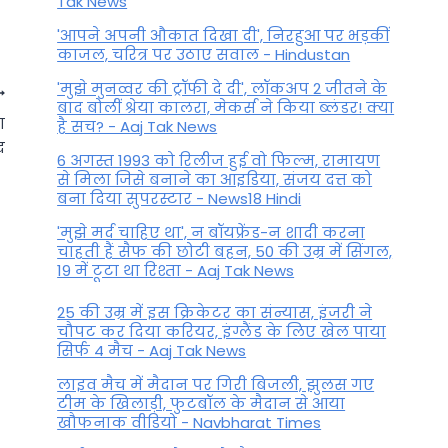
Tak News
'आपने अपनी औकात दिखा दी', निरहुआ पर भड़कीं
काजल, चरित्र पर उठाए सवाल - Hindustan
'मुझे मुनव्वर की ट्रॉफी दे दी', लॉकअप 2 जीतने के
बाद बोलीं श्रेया कालरा, मेकर्स ने किया ब्लंडर! क्या
ा
है सच? - Aaj Tak News
द
6 अगस्त 1993 को रिलीज हुई वो फिल्म, रामायण
से मिला जिसे बनाने का आइडिया, संजय दत्त को
बना दिया सुपरस्टार - News18 Hindi
'मुझे मर्द चाहिए था', न बॉयफ्रेंड-न शादी करना
चाहती हैं सैफ की छोटी बहन, 50 की उम्र में सिंगल,
19 में टूटा था रिश्ता - Aaj Tak News
25 की उम्र में इस क्रिकेटर का संन्यास, इंजरी ने
चौपट कर दिया करियर, इंग्लैंड के लिए खेल पाया
सिर्फ 4 मैच - Aaj Tak News
Aaj Ka Tula Rashifal: तनाव से
लाइव मैच में मैदान पर गिरी बिजली, झुलस गए
बचने की कोशिश करें, पढ़ें आज का
टीम के खिलाड़ी, फुटबॉल के मैदान से आया
तुला राशिफल
खौफनाक वीडियो - Navbharat Times