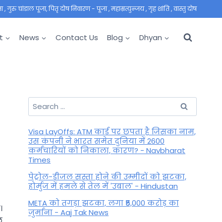
 गुरु चांडाल पूजा, पितृ दोष निवारण - पूजा , महाम्रत्युन्जय , गृह शांति , वास्तु दोष
t
News
Contact Us
Blog
Dhyan
Search
for:
Visa LayOffs: ATM कार्ड पर छपता है जिसका नाम,
उस कंपनी ने भारत समेत दुनिया में 2600
कर्मचारियों को निकाला, कारण? - Navbharat
Times
पेट्रोल-डीजल सस्ता होने की उम्मीदों को झटका,
होर्मुज में हमले से तेल में 'उबाल' - Hindustan
META को तगड़ा झटका, लगा ₹5,000 करोड़ का
।
जुर्माना - Aaj Tak News
ल