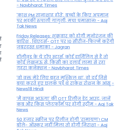
- Navbharat Times
'काश PM तानाशाह होते', बच्चों के किए अपमान
पर भड़कीं रुपाली गांगुली, मचा घमासान! - Aaj
Tak News
Friday Releases: शुक्रवार को होगी मनोरंजन की
ं
बारिश , थिएटर्स- OTT पर 10 सीरीज-फिल्में करेंगी
ए
जबरदस्त धमाका - Jagran
ा
हॉलीवुड के ये टॉप स्टार्स, कोई दार्जिलिंग से हैं तो
ं
कोई लखनऊ से, किसी का दलाई लामा से रहा
गहरा कनेक्शन - Navbharat Times
'वो वक्त मेरे लिए बहुत मुश्किल था', वो दर्द जिसे
बयां करते हुए छलक पड़े थे राकेश रोशन के आंसू -
News18 Hindi
'मैं वापस आऊंगा' की OTT रिलीज डेट आउट, जानें
कब और किस प्लेटफॉर्म पर होगी स्ट्रीम - Aaj Tak
News
50 हजार स्क्रीन पर रिलीज होगी 'रामायण'! CM
बोले- ऑस्कर नहीं मिला तो होगी निराशा - Aaj