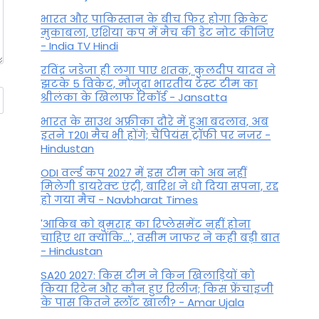
भारत और पाकिस्तान के बीच फिर होगा क्रिकेट
मुकाबला, एशिया कप में मैच की डेट नोट कीजिए
- India TV Hindi
रविंद्र जडेजा ही लगा पाए शतक, कुलदीप यादव ने
झटके 5 विकेट, मौजूदा भारतीय टेस्ट टीम का
श्रीलंका के खिलाफ रिकॉर्ड - Jansatta
भारत के साउथ अफ्रीका दौरे में हुआ बदलाव, अब
इतने T20I मैच भी होंगे; चैंपियंस ट्रॉफी पर नजर -
Hindustan
ODI वर्ल्ड कप 2027 में इस टीम को अब नहीं
मिलेगी डायरेक्ट एंट्री, बारिश ने धो दिया सपना, रद्द
हो गया मैच - Navbharat Times
'आकिब को बुमराह का रिप्लेसमेंट नहीं होना
चाहिए था क्योंकि...', वसीम जाफर ने कही बड़ी बात
- Hindustan
SA20 2027: किस टीम ने किन खिलाड़ियों को
किया रिटेन और कौन हुए रिलीज; किस फ्रेंचाइजी
के पास कितने स्लॉट खाली? - Amar Ujala