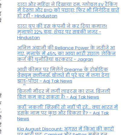
टाटा और महिंद्रा ने दिखाया दम, ग्लोबल EV रैंकिंग
ी
में टेस्ला और BYD को पछाड़ा; फिर भी निगेटिव बातें
ह
हो रहीं - Hindustan
े
टाटा ग्रुप की इस कंपनी ने कर दिया कमाल!
मुनाफा 22% बढ़ा, शेयर पर सबकी नजर -
Hindustan
अनिल अंबानी की Reliance Power के नतीजे आ
गए, मुनाफे में 45% का आया भारी उछाल; लेकिन
कर्ज की चुनौतियां बरकरार - Jagran
आधी कीमत पर मिलेंगे Dreame के रोबोटिक
वैक्यूम क्लीनर्स, बोलते ही पूरे घर में लगा देगा
झाड़ू-पोछा - Aaj Tak News
बिजली मीटर में लगीं लाइट्स का राज़, बिजली
ं
बिल कम कर सकता है! - Aaj Tak News
ि
कहीं 'नकली' व्हिस्की तो नहीं पी रहे... क्या भारत में
,
इसके नाम पर कुछ और बिकता है? - Aaj Tak
ी
News
ं
Kia August Discount: अगस्त में किआ की कारों
ी
पर भारी छूट, Carnival और Seltos समेत इन