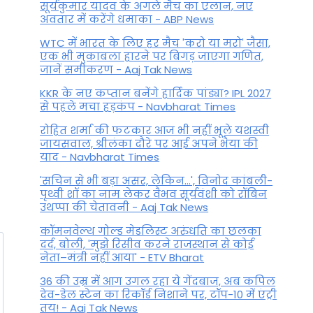
सूर्यकुमार यादव के अगले मैच का एलान, नए
By
November 14, 2025
अवतार में करेंगे धमाका - ABP News
WTC में भारत के लिए हर मैच 'करो या मरो' जैसा,
एक भी मुकाबला हारने पर बिगड़ जाएगा गण‍ित,
जानें समीकरण - Aaj Tak News
KKR के नए कप्तान बनेंगे हार्दिक पांड्या? IPL 2027
से पहले मचा हड़कंप - Navbharat Times
रोहित शर्मा की फटकार आज भी नहीं भूले यशस्वी
जायसवाल, श्रीलंका दौरे पर आई अपने भैया की
याद - Navbharat Times
'सचिन से भी बड़ा असर, लेकिन...', व‍िनोद कांबली-
पृथ्वी शॉ का नाम लेकर वैभव सूर्यवंशी को रॉबिन
उथप्पा की चेतावनी - Aaj Tak News
कॉमनवेल्थ गोल्ड मे​डलिस्ट अरुंधति का छलका
दर्द, बोली, 'मुझे रिसीव करने राजस्थान से कोई
नेता–मंत्री नहीं आया' - ETV Bharat
36 की उम्र में आग उगल रहा ये गेंदबाज, अब कपिल
देव-डेल स्टेन का रिकॉर्ड निशाने पर, टॉप-10 में एंट्री
तय! - Aaj Tak News