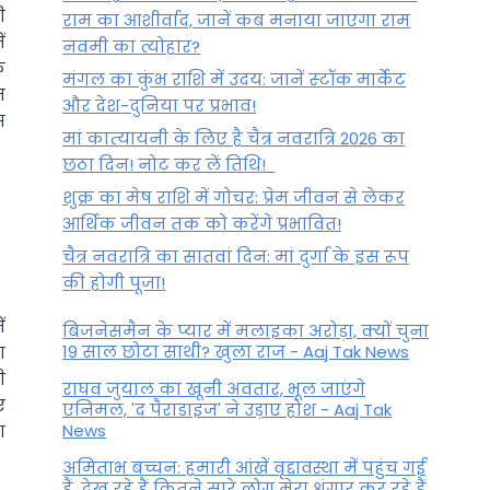
ी
राम का आशीर्वाद, जानें कब मनाया जाएगा राम
ं
नवमी का त्योहार?
े
मंगल का कुंभ राशि में उदय: जानें स्‍टॉक मार्केट
न
और देश-दुनिया पर प्रभाव!
स
मां कात्‍यायनी के लिए है चैत्र नवरात्रि 2026 का
छठा दिन! नोट कर लें तिथि!
शुक्र का मेष राशि में गोचर: प्रेम जीवन से लेकर
आर्थिक जीवन तक को करेंगे प्रभावित!
चैत्र नवरात्रि का सातवां दिन: मां दुर्गा के इस रूप
की होगी पूजा!
ं
बिजनेसमैन के प्यार में मलाइका अरोड़ा, क्यों चुना
19 साल छोटा साथी? खुला राज - Aaj Tak News
ा
ी
राघव जुयाल का खूनी अवतार, भूल जाएंगे
ए
एनिमल, 'द पैराडाइज' ने उड़ाए होश - Aaj Tak
News
ग
अमिताभ बच्चन: हमारी आंखें वृद्दावस्था में पहुंच गई
हैं, देख रहे हैं कितने सारे लोग मेरा श्रृंगार कर रहे हैं