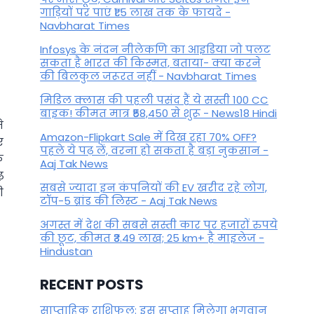
गाड़ियों पर पाएं ₹1.5 लाख तक के फायदे -
Navbharat Times
Infosys के नंदन नीलेकणि का आइडिया जो पलट
सकता है भारत की किस्मत, बताया- क्या करने
की बिलकुल जरूरत नहीं - Navbharat Times
मिडिल क्लास की पहली पसंद हैं ये सस्ती 100 CC
बाइक! कीमत मात्र ₹58,450 से शुरू - News18 Hindi
े
Amazon-Flipkart Sale में दिख रहा 70% OFF?
ए
पहले ये पढ़ लें, वरना हो सकता है बड़ा नुकसान -
े
Aaj Tak News
़
सबसे ज्यादा इन कंपनियों की EV खरीद रहे लोग,
ी
टॉप-5 ब्रांड की लिस्ट - Aaj Tak News
अगस्त में देश की सबसे सस्ती कार पर हजारों रुपये
की छूट, कीमत ₹3.49 लाख; 25 km+ है माइलेज -
Hindustan
RECENT POSTS
साप्ताहिक राशिफल: इस सप्ताह मिलेगा भगवान