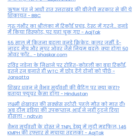
ऋषभ पंत ने आधी रात उत्तराखंड की बीजेपी सरकार से की ये
शिकायत - BBC
गुरु गंभीर का श्रीलंका में र‍िकॉर्ड प्रचंड, टेस्ट में गरजे... वनडे
में किया व‍िस्फोट, पर यहां चूक गए - AajTak
55 साल में कितना बदला वनडे क्रिकेट: कलर जर्सी, डे-
नाइट मैच और सुपर ओवर जैसे नियम बदले; क्या होगा 50
ओवर फॉर... - bhaskar.com
रविंद्र जडेजा के निशाने पर रोहित-कोहली का बड़ा रिकॉर्ड,
इतने रन बनाते ही WTC में छोड़ देंगे दोनों को पीछे -
Jansatta
शिखर धवन ने वैभव सूर्यवंशी की बैटिंग पर क्या कहा?
बताया फ्यूचर कैसा होगा - Hindustan
लक्ष्मी शेखावत की सक्‍सेस स्‍टोरी: पहले मौत को मात दी!
अब टीम इंडिया की उपकप्तान, भाई ने नहीं टूटने दिया
हौसला - ndtv.in
वैभव सूर्यवंशी के दोस्त ने TNPL डेब्यू में लूटी महफिल, 146
KMPH की रफ्तार से मचाया तहलका - AajTak