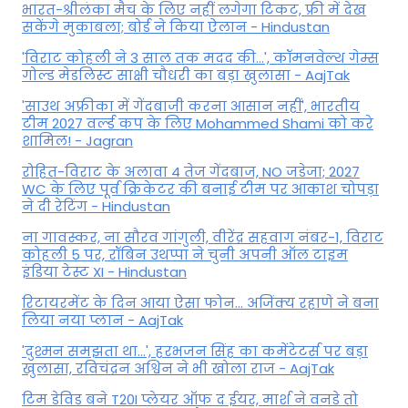
भारत-श्रीलंका मैच के लिए नहीं लगेगा टिकट, फ्री में देख
सकेंगे मुकाबला; बोर्ड ने किया ऐलान - Hindustan
'विराट कोहली ने 3 साल तक मदद की...', कॉमनवेल्थ गेम्स
गोल्ड मेडलिस्ट साक्षी चौधरी का बड़ा खुलासा - AajTak
'साउथ अफ्रीका में गेंदबाजी करना आसान नहीं', भारतीय
टीम 2027 वर्ल्‍ड कप के लिए Mohammed Shami को करे
शामिल! - Jagran
रोहित-विराट के अलावा 4 तेज गेंदबाज, NO जडेजा; 2027
WC के लिए पूर्व क्रिकेटर की बनाई टीम पर आकाश चोपड़ा
ने दी रेटिंग - Hindustan
ना गावस्कर, ना सौरव गांगुली, वीरेंद्र सहवाग नंबर-1, विराट
कोहली 5 पर, रॉबिन उथप्पा ने चुनी अपनी ऑल टाइम
इंडिया टेस्ट XI - Hindustan
रिटायरमेंट के दिन आया ऐसा फोन... अजिंक्य रहाणे ने बना
लिया नया प्लान - AajTak
'दुश्मन समझता था...', हरभजन सिंह का कमेंटेटर्स पर बड़ा
खुलासा, रव‍िचंद्रन अश्विन ने भी खोला राज - AajTak
टिम डेविड बने T20I प्लेयर ऑफ द ईयर, मार्श ने वनडे तो