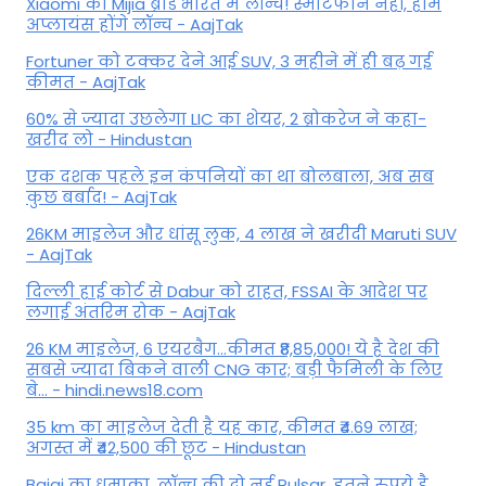
Xiaomi का Mijia ब्रांड भारत में लॉन्च! स्मार्टफोन नहीं, होम
अप्लायंस होंगे लॉन्च - AajTak
Fortuner को टक्कर देने आई SUV, 3 महीने में ही बढ़ गई
कीमत - AajTak
60% से ज्यादा उछलेगा LIC का शेयर, 2 ब्रोकरेज ने कहा-
खरीद लो - Hindustan
एक दशक पहले इन कंपनियों का था बोलबाला, अब सब
कुछ बर्बाद! - AajTak
26KM माइलेज और धांसू लुक, 4 लाख ने खरीदी Maruti SUV
- AajTak
दिल्ली हाई कोर्ट से Dabur को राहत, FSSAI के आदेश पर
लगाई अंतरिम रोक - AajTak
26 KM माइलेज, 6 एयरबैग...कीमत ₹8,85,000! ये है देश की
सबसे ज्यादा बिकने वाली CNG कार; बड़ी फैमिली के लिए
बे... - hindi.news18.com
35 km का माइलेज देती है यह कार, कीमत ₹4.69 लाख;
अगस्त में ₹42,500 की छूट - Hindustan
Bajaj का धमाका, लॉन्च की दो नई Pulsar, इतने रुपये है