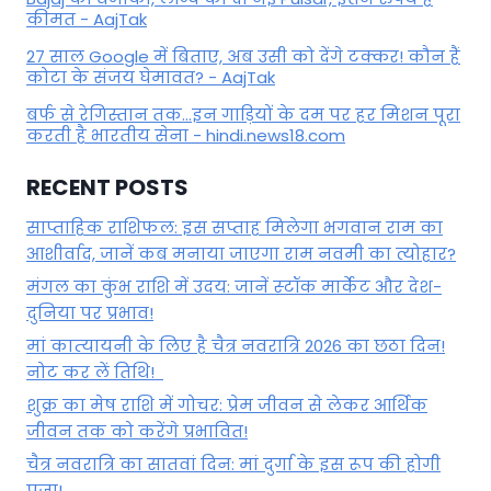
कीमत - AajTak
27 साल Google में बिताए, अब उसी को देंगे टक्कर! कौन हैं
कोटा के संजय घेमावत? - AajTak
बर्फ से रेगिस्तान तक...इन गाड़ियों के दम पर हर मिशन पूरा
करती है भारतीय सेना - hindi.news18.com
RECENT POSTS
साप्ताहिक राशिफल: इस सप्ताह मिलेगा भगवान राम का
आशीर्वाद, जानें कब मनाया जाएगा राम नवमी का त्योहार?
मंगल का कुंभ राशि में उदय: जानें स्‍टॉक मार्केट और देश-
दुनिया पर प्रभाव!
मां कात्‍यायनी के लिए है चैत्र नवरात्रि 2026 का छठा दिन!
नोट कर लें तिथि!
शुक्र का मेष राशि में गोचर: प्रेम जीवन से लेकर आर्थिक
जीवन तक को करेंगे प्रभावित!
चैत्र नवरात्रि का सातवां दिन: मां दुर्गा के इस रूप की होगी
पूजा!