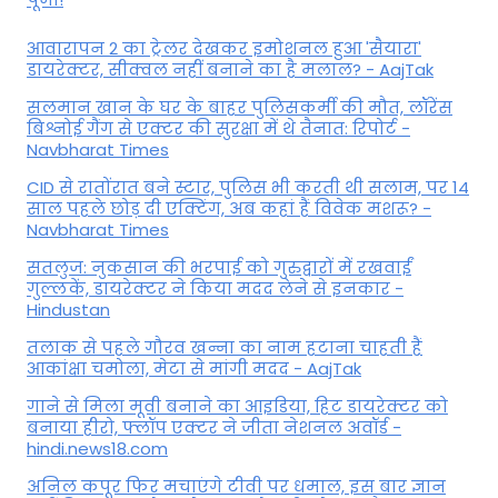
आवारापन 2 का ट्रेलर देखकर इमोशनल हुआ 'सैयारा'
डायरेक्टर, सीक्वल नहीं बनाने का है मलाल? - AajTak
सलमान खान के घर के बाहर पुलिसकर्मी की मौत, लॉरेंस
बिश्नोई गैंग से एक्टर की सुरक्षा में थे तैनात: रिपोर्ट -
Navbharat Times
CID से रातोंरात बने स्टार, पुलिस भी करती थी सलाम, पर 14
साल पहले छोड़ दी एक्टिंग, अब कहां हैं विवेक मशरू? -
Navbharat Times
सतलुज: नुकसान की भरपाई को गुरुद्वारों में रखवाईं
गुल्लकें, डायरेक्टर ने किया मदद लेने से इनकार -
Hindustan
तलाक से पहले गौरव खन्ना का नाम हटाना चाहती हैं
आकांक्षा चमोला, मेटा से मांगी मदद - AajTak
गाने से मिला मूवी बनाने का आइडिया, हिट डायरेक्टर को
बनाया हीरो, फ्लॉप एक्टर ने जीता नेशनल अवॉर्ड -
hindi.news18.com
अनिल कपूर फिर मचाएंगे टीवी पर धमाल, इस बार ज्ञान