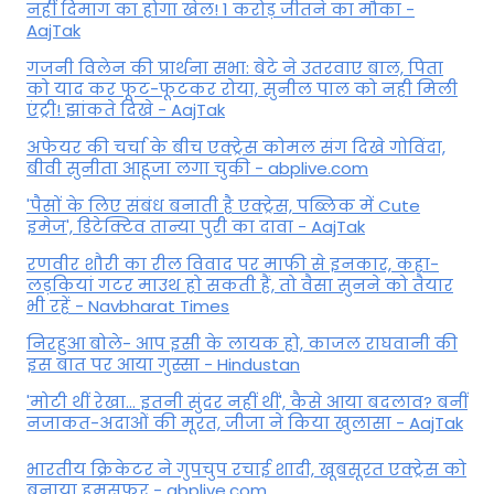
नहीं दिमाग का होगा खेल! 1 करोड़ जीतने का मौका -
AajTak
गजनी विलेन की प्रार्थना सभा: बेटे ने उतरवाए बाल, पिता
को याद कर फूट-फूटकर रोया, सुनील पाल को नही मिली
एंट्री! झांकते दिखे - AajTak
अफेयर की चर्चा के बीच एक्ट्रेस कोमल संग दिखे गोविंदा,
बीवी सुनीता आहूजा लगा चुकी - abplive.com
'पैसों के लिए संबंध बनाती है एक्ट्रेस, पब्लिक में Cute
इमेज', डिटेक्टिव तान्या पुरी का दावा - AajTak
रणवीर शौरी का रील विवाद पर माफी से इनकार, कहा-
लड़कियां गटर माउथ हो सकती हैं, तो वैसा सुनने को तैयार
भी रहें - Navbharat Times
निरहुआ बोले- आप इसी के लायक हो, काजल राघवानी की
इस बात पर आया गुस्सा - Hindustan
'मोटी थीं रेखा... इतनी सुंदर नहीं थीं', कैसे आया बदलाव? बनीं
नजाकत-अदाओं की मूरत, जीजा ने किया खुलासा - AajTak
भारतीय क्रिकेटर ने गुपचुप रचाई शादी, खूबसूरत एक्ट्रेस को
बनाया हमसफर - abplive.com