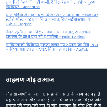
स्टार्क ने टेस्ट में मारी बाजी; ट्रैविस हेड बने सर्वश्रेष्ठ पुरुष
क्रिकेटर - Jansatta
टीम इंडिया से बाहर चल रहे सरफराज खान का छलका दर्द,
स्टोरी पोस्ट कर बयां किए हालात; दिए नई शुरुआत के
संकेत - Jagran
वैभव सूर्यवंशी का दिखेगा अब नया अवतार, राजस्थान
रॉयल्स के साथ बहा रहे हैं पसीना - India TV Hindi
पाकिस्तानी क्रिकेटर हमजा नजर पर 2 साल का बैन, PCB
ने ल‍िया बड़ा एक्शन, VISA व‍िवाद से बखेड़ा - AajTak
ब्राह्मण गौड़ समाज
गौड़ ब्राह्मणों का नाम एक प्राचीन प्रांत के नाम पर पड़ा है।
यह प्रांत अब गौड़ नगर है, जो चिरकाल तक बिहार और
बंगाल की राजधानी रहा है। गौड़ ब्राहमण के पाँच भेदों में से