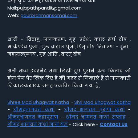
कोई त्रुटि को सही करने के लिए संपर्क करें
Mail:pujapathpandit@gmail.com
Web:
gaurbrahmansamaj.com
शादी - विवाह, नामकरण, गृह प्रवेश, काल सर्प दोष ,
मार्कण्डेय पूजा , गुरु चांडाल पूजा, पितृ दोष निवारण - पूजा ,
महाम्रत्युन्जय , गृह शांति , वास्तु दोष
सभी तथ्य इंटरनेट तथा लिखी हुए पुराने ग्रन्थ किताब जो
होम पेज पैर लिंक दिए है की मदद से निकाले है से जानकारी
निकालकर एक जगह एकत्रित किया गया है ,
Shree Mad Bhagwat Katha
-
Shri Mad Bhagwat Katha
-
श्रीमद्भागवत कथा
-
श्रीमद भागवत पुराण कथा
-
श्रीमद्भागवत महापुराण
-
श्रीमद् भागवत कथा सप्ताह
-
श्रीमद् भागवत कथा ज्ञान यज्ञ
- Click here -
Contact Us