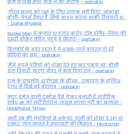
फ्रेम में दिखे साथ, फैंस ने की तारीफ - aajtak.in
'गौरव खन्ना को TRP के लिए तलाक नहीं दिया': आकांक्षा
बोलीं- पेपर्स तैयार हैं, सिर्फ साइन करना बाकी; रियलटी श...
- Dainik Bhaskar
Spider Man ने कमाए 10 हजार करोड़, टॉम हॉलैेंड-जैंडेया की
दूसरी सीक्रेट वेडिंग, पहुंचे ये सितारे! - aajtak.in
बिलबोर्ड के अंदर रहता है ये शख्स! जानें वायरल हो रहे
वीडियो का सच - aajtak.in
'मैंने अपने पतियों को धोखा देते हुए खुद पकड़ा था', बोलीं
श्वेता तिवारी, करण जौहर ने कस दिया तंज - aajtak.in
राम के डायलॉग, शूर्पणखा के सीन्स... रामायण के इंग्लिश
ट्रेलर में दिखे बड़े बदलाव - aajtak.in
क्यूट इमेज वाली एक्ट्रेस पैसे लेकर बनाती है शारीरिक
संबंध, BF को नहीं ऐतराज, जासूस तान्‍या पुरी का खुलासा -
Navbharat Times
आधी उम्र की लड़कियों से अफेयर, पत्नी को धोखा दे रहा था
एक्टर, लोग मानते हैं वफादारी की मिसाल - Hindustan