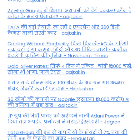
27 साल Google में बिताए, अब उसी को देंगे टक्कर! कौन हैं
कोटा के संजय घेमावत? - aajtak.in
TATA की बड़ी तैयारी, ला रही 6 एयरबैग और 360 डिग्री
कैमरा वाली सस्ती कार - aajtak.in
Cooling Without Electricity: बिना बिजली-AC के 7 डिग्री
तक ठंडा होगा कमरा, मिट्टी और 3D प्रिंटिंग वाली तकनीक
बदलेगी कूलिंग की दुनिया - Navbharat Times
Gold-Silver Rates: सिर्फ 4 दिन में रॉकेट... चांदी ₹12000 चढ़ी,
सोना भी भागा, जानें रेट्स - aajtak.in
11 बार बांटे बोनस शेयर, 100 शेयर के अब बन गए 86497
शेयर, रिकॉर्ड ऊंचाई पर दाम - Hindustan
35 लोगों की कंपनी पर Google लुटाएगा ₹13,000 करोड़! AI
की दुनिया में बड़ा दांव - aajtak.in
JP ग्रुप की जेपी पावर को खरीदने वाली Adani Power ने
दिया बड़ा अपडेट, प्रमोटर्स ने बढ़ाई हिस्सेदारी - Jagran
Tata Group की इन दो कंपनियों के शेयरों में 7% तक की
तेजी, RBI के फैसले का असर - Hindustan