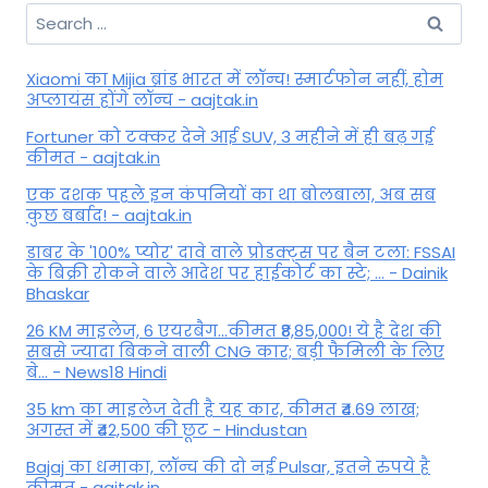
Search
for:
Xiaomi का Mijia ब्रांड भारत में लॉन्च! स्मार्टफोन नहीं, होम
अप्लायंस होंगे लॉन्च - aajtak.in
Fortuner को टक्कर देने आई SUV, 3 महीने में ही बढ़ गई
कीमत - aajtak.in
एक दशक पहले इन कंपनियों का था बोलबाला, अब सब
कुछ बर्बाद! - aajtak.in
डाबर के '100% प्योर' दावे वाले प्रोडक्ट्स पर बैन टला: FSSAI
के बिक्री रोकने वाले आदेश पर हाईकोर्ट का स्टे; ... - Dainik
Bhaskar
26 KM माइलेज, 6 एयरबैग...कीमत ₹8,85,000! ये है देश की
सबसे ज्यादा बिकने वाली CNG कार; बड़ी फैमिली के लिए
बे... - News18 Hindi
35 km का माइलेज देती है यह कार, कीमत ₹4.69 लाख;
अगस्त में ₹42,500 की छूट - Hindustan
Bajaj का धमाका, लॉन्च की दो नई Pulsar, इतने रुपये है
कीमत - aajtak.in