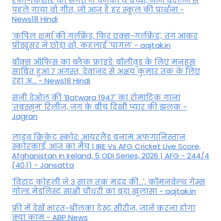
रफी-किशोर की संगत में चमकी ये बच्ची, नाम बदलने से
पहले गाया वो गीत, जो आज है हर स्कूल की प्रार्थना -
News18 Hindi
'कपिल शर्मा की गर्लफ्रेंड, फिर एक्स-गर्लफ्रेंड', तंग आकर
प्रोड्यूसर ने छोड़ा शो, कहलाई 'पागल' - aajtak.in
बॉक्स ऑफिस का ब्लैक फ्राइडे: बॉलीवुड के लिए मनहूस
साबित हुआ 7 अगस्त, देवानंद से अक्षय कुमार तक के लिए
रहा अ... - News18 Hindi
सनी देओल की 'Batwara 1947' का रोमांटिक गाना
'तबस्सुम' रिलीज, जंग के बीच दिखी प्यार की झलक -
Jagran
लाइव क्रिकेट स्कोर: आयरलैंड बनाम अफगानिस्तान
स्कोरकार्ड, आज का मैच | IRE Vs AFG Cricket Live Score,
Afghanistan in Ireland, 5 ODI Series, 2026 | AFG - 244/4
(40.1) - Jansatta
'विराट कोहली ने 3 साल तक मदद की...', कॉमनवेल्थ गेम्स
गोल्ड मेडलिस्ट साक्षी चौधरी का बड़ा खुलासा - aajtak.in
फ्री में देखें भारत-श्रीलंका टेस्ट सीरीज, जानें करना होगा
क्या काम - ABP News