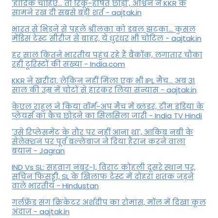
'हार्दिक चाहिए... तो रिंकू-हर्षित छोड़ो', अश्विन ने KKR के
सामने रख दी सबसे बड़ी शर्त - aajtak.in
भारत से भिड़ने से पहले श्रीलंका को डबल झटका... कुसल
मेंडिस टेस्ट सीरीज से बाहर, ये धुरंधर भी चोटिल - aajtak.in
हर साल कितने भारतीय पहुंच रहे हैं बैंकॉक, लगातार चौंका
रही टूरिस्टों की संख्या - India.com
KKR ने खरीदा, लेकिन नहीं मिला एक भी IPL मैच... अब 31
साल की उम्र में चोटों से हारकर लिया संन्यास - aajtak.in
केएल राहुल ने किया वॉर्म-अप मैच में ब्लंडर, टीम इंडिया के
प्लेयर्स का कैच छोड़ने का सिलसिला जारी - India TV Hindi
'उसे रिप्लेसमेंट के तौर पर नहीं आना था', आकिब नबी के
सेलेक्शन पर पूर्व बल्लेबाज ने दिया हैरान करने वाला
बयान - Jagran
IND Vs SL: सहवाग नंबर-1, विराट कोहली दूसरे स्थान पर,
सचिन फिसड्डी, SL के खिलाफ टेस्ट में दोहरा शतक जड़ने
वाले भारतीय - Hindustan
गर्लफ्रेंड संग क्रिकेटर अर्शदीप का रोमांस, मॉल में द‍िखा कूल
अंदाज - aajtak.in