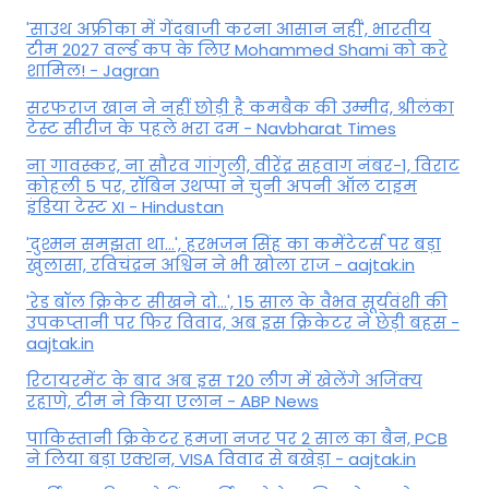
'साउथ अफ्रीका में गेंदबाजी करना आसान नहीं', भारतीय
टीम 2027 वर्ल्‍ड कप के लिए Mohammed Shami को करे
शामिल! - Jagran
सरफराज खान ने नहीं छोड़ी है कमबैक की उम्मीद, श्रीलंका
टेस्ट सीरीज के पहले भरा दम - Navbharat Times
ना गावस्कर, ना सौरव गांगुली, वीरेंद्र सहवाग नंबर-1, विराट
कोहली 5 पर, रॉबिन उथप्पा ने चुनी अपनी ऑल टाइम
इंडिया टेस्ट XI - Hindustan
'दुश्मन समझता था...', हरभजन सिंह का कमेंटेटर्स पर बड़ा
खुलासा, रव‍िचंद्रन अश्विन ने भी खोला राज - aajtak.in
'रेड बॉल क्रिकेट सीखने दो...', 15 साल के वैभव सूर्यवंशी की
उपकप्तानी पर फ‍िर व‍िवाद, अब इस क्रिकेटर ने छेड़ी बहस -
aajtak.in
रिटायरमेंट के बाद अब इस T20 लीग में खेलेंगे अजिंक्य
रहाणे, टीम ने किया एलान - ABP News
पाकिस्तानी क्रिकेटर हमजा नजर पर 2 साल का बैन, PCB
ने ल‍िया बड़ा एक्शन, VISA व‍िवाद से बखेड़ा - aajtak.in