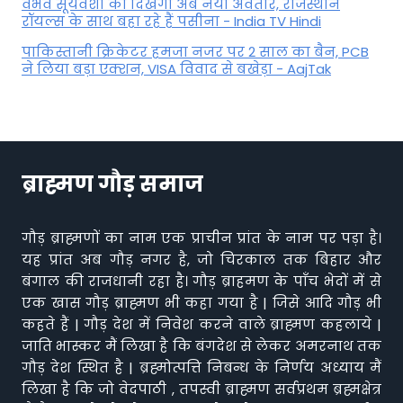
वैभव सूर्यवंशी का दिखेगा अब नया अवतार, राजस्थान
रॉयल्स के साथ बहा रहे हैं पसीना - India TV Hindi
पाकिस्तानी क्रिकेटर हमजा नजर पर 2 साल का बैन, PCB
ने ल‍िया बड़ा एक्शन, VISA व‍िवाद से बखेड़ा - AajTak
ब्राह्मण गौड़ समाज
गौड़ ब्राह्मणों का नाम एक प्राचीन प्रांत के नाम पर पड़ा है।
यह प्रांत अब गौड़ नगर है, जो चिरकाल तक बिहार और
बंगाल की राजधानी रहा है। गौड़ ब्राहमण के पाँच भेदों में से
एक खास गौड़ ब्राह्मण भी कहा गया है | जिसे आदि गौड़ भी
कहते हैं | गौड़ देश में निवेश करने वाले ब्राह्मण कहलाये |
जाति भास्कर मैं लिखा है कि बंगदेश से लेकर अमरनाथ तक
गौड़ देश स्थित है | ब्रह्मोत्पत्ति निबन्ध के निर्णय अध्याय मैं
लिखा है कि जो वेदपाठी , तपस्वी ब्राह्मण सर्वप्रथम ब्रह्मक्षेत्र