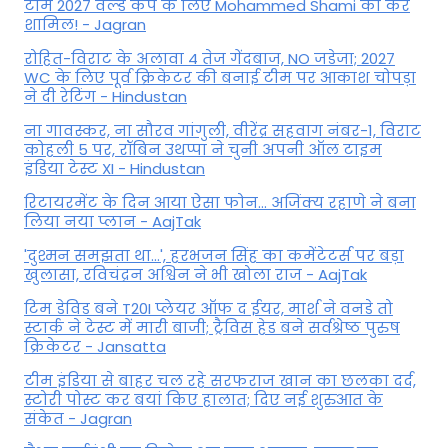
टीम 2027 वर्ल्‍ड कप के लिए Mohammed Shami को करे
शामिल! - Jagran
रोहित-विराट के अलावा 4 तेज गेंदबाज, NO जडेजा; 2027
WC के लिए पूर्व क्रिकेटर की बनाई टीम पर आकाश चोपड़ा
ने दी रेटिंग - Hindustan
ना गावस्कर, ना सौरव गांगुली, वीरेंद्र सहवाग नंबर-1, विराट
कोहली 5 पर, रॉबिन उथप्पा ने चुनी अपनी ऑल टाइम
इंडिया टेस्ट XI - Hindustan
रिटायरमेंट के दिन आया ऐसा फोन... अजिंक्य रहाणे ने बना
लिया नया प्लान - AajTak
'दुश्मन समझता था...', हरभजन सिंह का कमेंटेटर्स पर बड़ा
खुलासा, रव‍िचंद्रन अश्विन ने भी खोला राज - AajTak
टिम डेविड बने T20I प्लेयर ऑफ द ईयर, मार्श ने वनडे तो
स्टार्क ने टेस्ट में मारी बाजी; ट्रैविस हेड बने सर्वश्रेष्ठ पुरुष
क्रिकेटर - Jansatta
टीम इंडिया से बाहर चल रहे सरफराज खान का छलका दर्द,
स्टोरी पोस्ट कर बयां किए हालात; दिए नई शुरुआत के
संकेत - Jagran