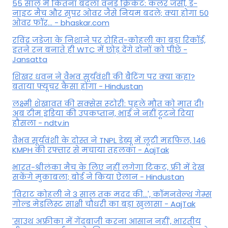
55 साल में कितना बदला वनडे क्रिकेट: कलर जर्सी, डे-
नाइट मैच और सुपर ओवर जैसे नियम बदले; क्या होगा 50
ओवर फॉर... - bhaskar.com
रविंद्र जडेजा के निशाने पर रोहित-कोहली का बड़ा रिकॉर्ड,
इतने रन बनाते ही WTC में छोड़ देंगे दोनों को पीछे -
Jansatta
शिखर धवन ने वैभव सूर्यवंशी की बैटिंग पर क्या कहा?
बताया फ्यूचर कैसा होगा - Hindustan
लक्ष्मी शेखावत की सक्‍सेस स्‍टोरी: पहले मौत को मात दी!
अब टीम इंडिया की उपकप्तान, भाई ने नहीं टूटने दिया
हौसला - ndtv.in
वैभव सूर्यवंशी के दोस्त ने TNPL डेब्यू में लूटी महफिल, 146
KMPH की रफ्तार से मचाया तहलका - AajTak
भारत-श्रीलंका मैच के लिए नहीं लगेगा टिकट, फ्री में देख
सकेंगे मुकाबला; बोर्ड ने किया ऐलान - Hindustan
'विराट कोहली ने 3 साल तक मदद की...', कॉमनवेल्थ गेम्स
गोल्ड मेडलिस्ट साक्षी चौधरी का बड़ा खुलासा - AajTak
'साउथ अफ्रीका में गेंदबाजी करना आसान नहीं', भारतीय