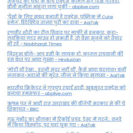
अफेयर की चर्चा के बीच एक्ट्रेस कोमल संग दिखे गोविंदा,
बीवी सुनीता आहूजा लगा चुकी - abplive.com
'पैसों के लिए संबंध बनाती है एक्ट्रेस, पब्लिक में Cute
इमेज', डिटेक्टिव तान्या पुरी का दावा - AajTak
रणवीर शौरी का रील विवाद पर माफी से इनकार, कहा-
लड़कियां गटर माउथ हो सकती हैं, तो वैसा सुनने को तैयार
भी रहें - Navbharat Times
निरहुआ बोले- आप इसी के लायक हो, काजल राघवानी की
इस बात पर आया गुस्सा - Hindustan
'मोटी थीं रेखा... इतनी सुंदर नहीं थीं', कैसे आया बदलाव? बनीं
नजाकत-अदाओं की मूरत, जीजा ने किया खुलासा - AajTak
भारतीय क्रिकेटर ने गुपचुप रचाई शादी, खूबसूरत एक्ट्रेस को
बनाया हमसफर - abplive.com
ऋषभ पंत ने आधी रात उत्तराखंड की बीजेपी सरकार से की ये
शिकायत - BBC
गुरु गंभीर का श्रीलंका में र‍िकॉर्ड प्रचंड, टेस्ट में गरजे... वनडे
में किया व‍िस्फोट, पर यहां चूक गए - AajTak