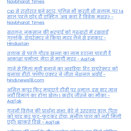
Navbharat Times
CID से रातोंरात बने स्टार, पुलिस भी करती थी सलाम, पर 14
साल पहले छोड़ दी एक्टिंग, अब कहां हैं विवेक मशरू? -
Navbharat Times
सतलुज: नुकसान की भरपाई को गुरुद्वारों में रखवाईं
गुल्लकें, डायरेक्टर ने किया मदद लेने से इनकार -
Hindustan
तलाक से पहले गौरव खन्ना का नाम हटाना चाहती हैं
आकांक्षा चमोला, मेटा से मांगी मदद - AajTak
गाने से मिला मूवी बनाने का आइडिया, हिट डायरेक्टर को
बनाया हीरो, फ्लॉप एक्टर ने जीता नेशनल अवॉर्ड -
hindi.news18.com
अनिल कपूर फिर मचाएंगे टीवी पर धमाल, इस बार ज्ञान
नहीं दिमाग का होगा खेल! 1 करोड़ जीतने का मौका -
AajTak
गजनी विलेन की प्रार्थना सभा: बेटे ने उतरवाए बाल, पिता
को याद कर फूट-फूटकर रोया, सुनील पाल को नही मिली
एंट्री! झांकते दिखे - AajTak