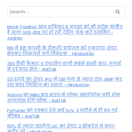
Search
for:
Mock Trading: आज शनिवार 8 अगस्त को भी स्टॉक मार्केट
है खुला, NSE-BSE पर हो रही ट्रेडिंग; चेक करें टाइमिंग -
Jagran
RBI ने इस कंपनी के डीमर्जर प्रपोजल को ठुकराया, शेयर
बेचकर निकलने लगे निवेशक - Hindustan
360 डिग्री कैमरा, 6 एयरबैग वाली सबसे सस्ती कार, जुलाई
में हुई बंपर सेल - AajTak
53 रुपये का शेयर, IPO में 138 गुना से ज्यादा दांव, GMP कर
रहा बंपर लिस्टिंग का इशारा - Hindustan
Xiaomi का Mijia ब्रांड भारत में लॉन्च! स्मार्टफोन नहीं, होम
अप्लायंस होंगे लॉन्च - AajTak
Fortuner को टक्कर देने आई SUV, 3 महीने में ही बढ़ गई
कीमत - AajTak
60% से ज्यादा उछलेगा LIC का शेयर, 2 ब्रोकरेज ने कहा-
खरीद लो - Hindustan