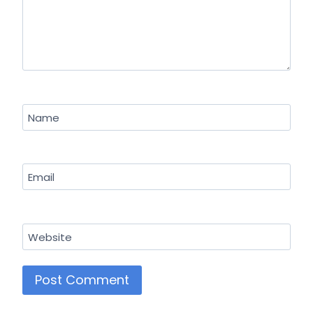
Name
Email
Website