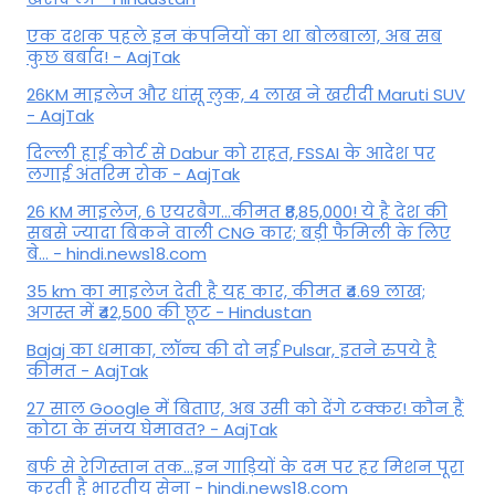
एक दशक पहले इन कंपनियों का था बोलबाला, अब सब
कुछ बर्बाद! - AajTak
26KM माइलेज और धांसू लुक, 4 लाख ने खरीदी Maruti SUV
- AajTak
दिल्ली हाई कोर्ट से Dabur को राहत, FSSAI के आदेश पर
लगाई अंतरिम रोक - AajTak
26 KM माइलेज, 6 एयरबैग...कीमत ₹8,85,000! ये है देश की
सबसे ज्यादा बिकने वाली CNG कार; बड़ी फैमिली के लिए
बे... - hindi.news18.com
35 km का माइलेज देती है यह कार, कीमत ₹4.69 लाख;
अगस्त में ₹42,500 की छूट - Hindustan
Bajaj का धमाका, लॉन्च की दो नई Pulsar, इतने रुपये है
कीमत - AajTak
27 साल Google में बिताए, अब उसी को देंगे टक्कर! कौन हैं
कोटा के संजय घेमावत? - AajTak
बर्फ से रेगिस्तान तक...इन गाड़ियों के दम पर हर मिशन पूरा
करती है भारतीय सेना - hindi.news18.com