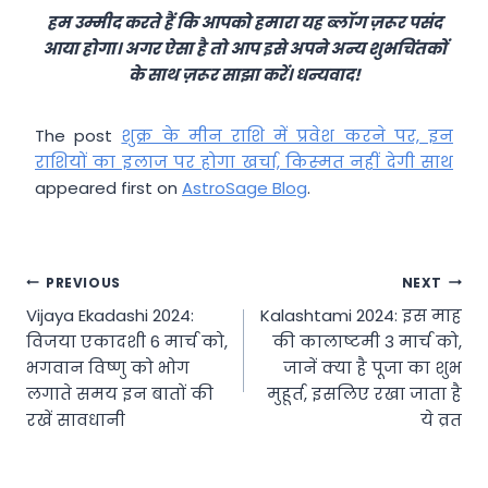
हम उम्मीद करते हैं कि आपको हमारा यह ब्लॉग ज़रूर पसंद
आया होगा। अगर ऐसा है तो आप इसे अपने अन्य शुभचिंतकों
के साथ ज़रूर साझा करें। धन्यवाद!
The post
शुक्र के मीन राशि में प्रवेश करने पर, इन
राशियों का इलाज पर होगा खर्चा, किस्‍मत नहीं देगी साथ
appeared first on
AstroSage Blog
.
Post
PREVIOUS
NEXT
Vijaya Ekadashi 2024:
Kalashtami 2024: इस माह
navigation
विजया एकादशी 6 मार्च को,
की कालाष्टमी 3 मार्च को,
भगवान विष्णु को भोग
जानें क्या है पूजा का शुभ
लगाते समय इन बातों की
मुहूर्त, इसलिए रखा जाता है
रखें सावधानी
ये व्रत