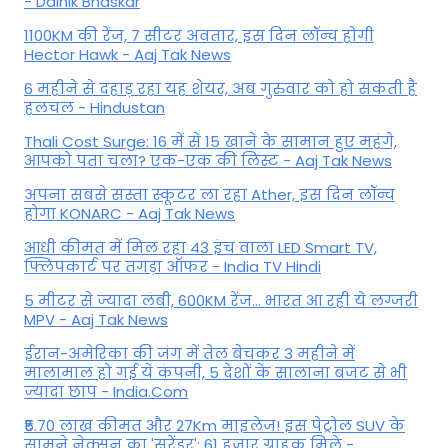
- Dainik Bhaskar
1100KM की रेंज, 7 सीटर अवतार, इस दिन लॉन्च होगी
Hector Hawk - Aaj Tak News
6 महीने से दहाड़ रहा यह शेयर, अब गुरुवार को हो सकती है
हलचल - Hindustan
Thali Cost Surge: 16 में से 15 खाने के सामान हुए महंगे,
आपको पता चला? एक-एक की लिस्ट - Aaj Tak News
अपना सबसे सस्ता स्कूटर ला रहा Ather, इस दिन लॉन्च
होगा KONARC - Aaj Tak News
आधी कीमत में मिल रहा 43 इंच वाला LED Smart TV,
फ्लिपकार्ट पर तगड़ा ऑफर - India TV Hindi
5 मीटर से ज्यादा लंबी, 600KM रेंज... भारत आ रही ये लग्जरी
MPV - Aaj Tak News
ईरान-अमेरिका की जंग में तेल बेचकर 3 महीने में
मालामाल हो गई ये कंपनी, 5 देशों के सालाना बजट से भी
ज्यादा छाप - India.Com
₹5.70 लाख कीमत और 27Km माइलेज! इस पेट्रोल SUV के
सामने नेक्सन का 'सरेंडर'; 61 हजार ग्राहक मिले -