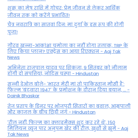
शुक्र का मेष राशि में गोचर: प्रेम जीवन से लेकर आर्थिक
जीवन तक को करेंगे प्रभावित!
चैत्र नवरात्रि का सातवां दिन: मां दुर्गा के इस रूप की होगी
पूजा!
गौरव खन्ना-आकांक्षा चमोला का नहीं होगा तलाक, TRP के
लिए किया प्लान? एक्ट्रेस का आया रिएक्शन - Aaj Tak
News
अभिनेता राजपाल यादव पर शिकंजा, 9 सितंबर को नीलाम
होंगी दो संपत्तियां, नोटिस चस्पा - Hindustan
सन्नी देओल बोले- 'भारत मेरी मां तो पाकिस्तान मौसी है':
फिल्म 'बंटवारा 1947' के प्रमोशन के दौरान दिया बयान, ... -
Dainik Bhaskar
तेज प्रताप के डिनर पर भोजपुरी सितारों का बवाल, आम्रपाली
और काजल के बीच छिड़ी जंग - Hindustan
'रील नहीं, फिल्म का क्लाइमैक्स शूट कर रहे थे', 150
मिलियन व्यूज पार अनुपम खेर की रील, खुशी से झूमे - Aaj
Tak News