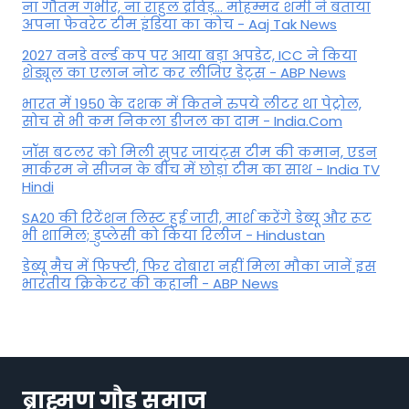
ना गौतम गंभीर, ना राहुल द्रव‍िड़... मोहम्मद शमी ने बताया
अपना फेवरेट टीम इंड‍िया का कोच - Aaj Tak News
2027 वनडे वर्ल्ड कप पर आया बड़ा अपडेट, ICC ने किया
शेड्यूल का एलान नोट कर लीजिए डेट्स - ABP News
भारत में 1950 के दशक में कितने रुपये लीटर था पेट्रोल,
सोच से भी कम निकला डीजल का दाम - India.Com
जॉस बटलर को मिली सुपर जायंट्स टीम की कमान, एडन
मार्करम ने सीजन के बीच में छोड़ा टीम का साथ - India TV
Hindi
SA20 की रिटेंशन लिस्ट हुई जारी, मार्श करेंगे डेब्यू और रूट
भी शामिल; डुप्लेसी को किया रिलीज - Hindustan
डेब्यू मैच में फिफ्टी, फिर दोबारा नहीं मिला मौका जानें इस
भारतीय क्रिकेटर की कहानी - ABP News
ब्राह्मण गौड़ समाज