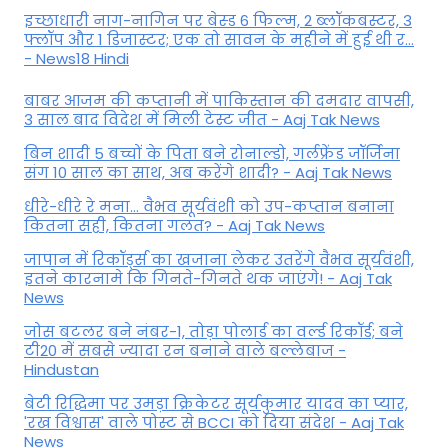
इच्छाधारी नाग-नागिन पर बेस्ड 6 फिल्म, 2 ब्लॉकबस्टर, 3
फ्लॉप और 1 डिजास्टर; एक तो सावन के महीने में हुई थी र...
- News18 Hindi
बाबर आजम की कप्तानी में पाकिस्तान की दमदार वापसी,
3 साल बाद विदेश में मिली टेस्ट जीत - Aaj Tak News
बिन शादी 5 बच्चों के पिता बने रोनाल्डो, गर्लफ्रेंड जॉर्जिना
संग 10 साल का साथ, अब करेंगे शादी? - Aaj Tak News
धीरे-धीरे रे मना… वैभव सूर्यवंशी को उप-कप्तान बनाना
कितना सही, कितना गलत? - Aaj Tak News
जापान में रिकॉर्ड्स का खजाना लेकर उतरेंगे वैभव सूर्यवंशी,
इतने कारनामे कि गिनते-गिनते थक जाएंगे! - Aaj Tak
News
जोस बटलर बने नंबर-1, तोड़ा पोलार्ड का वर्ल्ड रिकॉर्ड; बने
टी20 में सबसे ज्यादा रन बनाने वाले बल्लेबाज -
Hindustan
बेटी र‍िद्ध‍िमा पर उमड़ा क्रिकेटर सूर्यकुमार यादव का प्यार,
'रख विश्वास' वाले पोस्ट से BCCI को दिया संदेश - Aaj Tak
News