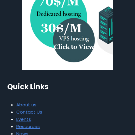
Quick Links
About us
Contact Us
Events
Resources
News