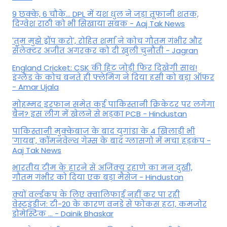
9 छक्के, 6 चौके... DPL में यश धुल ने जड़ा तूफानी शतक,
द‍िग्वेश राठी को भी स‍िखाया सबक - Aaj Tak News
'तुम मुझे ड्रॉप करो', रोहित शर्मा ने कोच गौतम गंभीर और
सेलेक्टर अजीत अगरकर को दी खुली चुनौती - Jagran
England Cricket: CSK की हिट जोड़ी फिर दिखेगी साथ!
इंग्लैंड के कोच बनते ही फ्लेमिंग ने दिया हसी को बड़ा ऑफर
- Amar Ujala
मोहम्मद इरफान समेत कई पाकिस्तानी क्रिकेटर पर लगेगा
बैन? इस लीग में खेलने से भड़का PCB - Hindustan
पाकिस्तानी मुक्केबाज के बाद युगांडा के 4 खिलाड़ी भी
'गायब', कॉमनवेल्थ गेम्स के बाद ग्लासगो में मचा हड़कंप -
Aaj Tak News
भारतीय टीम के हारने से अजिंक्य रहाणे का मन दुखी,
गौतम गंभीर को दिया एक बड़ा मैसेज - Hindustan
क्यों वर्ल्डकप के लिए क्वालिफाई नहीं कर पा रही
वेस्टइंडीज: टी-20 के कारण वनडे से फोकस हटा, कमजोर
डोमेस्टिक ... - Dainik Bhaskar