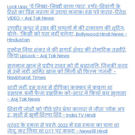
Lock Upp: 'ये निब्बा-निब्बी वाला प्यार', हर्षद-शिवांगी के
रिश्ते का प्रिंस नरूला ने उड़ाया मजाक! हंस पड़े फराह-रितेश,
VIDEO - Aaj Tak News
रणबीर कपूर ने रबड़ की चप्पलों में की रामायण की शूटिंग,
बोले- 'किसी को पता नहीं चलेगा', Bollywood Hindi News -
Hindustan
एक्ट्रेस जिया शंकर ने की सगाई, शेयर की रोमांटिक तस्वीरें,
किया LipLock - Aaj Tak News
सलमान खान ने प्रदीप रावत को दी श्रद्धांजलि, जिनकी वजह
से उन्हें नहीं, आमिर खान को मिली थी फिल्म 'गजनी' -
Navbharat Times
शादी नहीं, इस वजह से दीपिका कक्कड़ ने कबूला था
इस्लाम, बनी फैजा इब्राहिम! को-स्टार ने किया बड़ा खुलासा
- Aaj Tak News
शिवांगी जोशी को पीछे छोड़ श्रेया कालरा ने जीता 'लॉक अप
2', खुशी से झूमीं शिल्पा शिंदे - India TV Hindi
धुरंधर के हमजा से पहले, 2022 में इस हमजा का चला था
जादू, कर लिया था OTT पर कब्जा - News18 Hindi