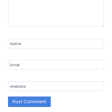
Name
Email
Website