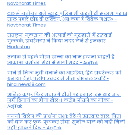
Navbharat Times
CID से रातोंरात बने स्टार, पुलिस भी करती थी सलाम, पर 14
साल पहले छोड़ दी एक्टिंग, अब कहां हैं विवेक मशरू? -
Navbharat Times
सतलुज: नुकसान की भरपाई को गुरुद्वारों में रखवाईं
गुल्लकें, डायरेक्टर ने किया मदद लेने से इनकार -
Hindustan
तलाक से पहले गौरव खन्ना का नाम हटाना चाहती हैं
आकांक्षा चमोला, मेटा से मांगी मदद - AajTak
गाने से मिला मूवी बनाने का आइडिया, हिट डायरेक्टर को
बनाया हीरो, फ्लॉप एक्टर ने जीता नेशनल अवॉर्ड -
hindi.news18.com
अनिल कपूर फिर मचाएंगे टीवी पर धमाल, इस बार ज्ञान
नहीं दिमाग का होगा खेल! 1 करोड़ जीतने का मौका -
AajTak
गजनी विलेन की प्रार्थना सभा: बेटे ने उतरवाए बाल, पिता
को याद कर फूट-फूटकर रोया, सुनील पाल को नही मिली
एंट्री! झांकते दिखे - AajTak