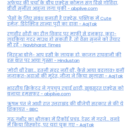
अफेयर की चर्चा के बीच एक्ट्रेस कोमल संग दिखे गोविंदा,
बीवी सुनीता आहूजा लगा चुकी - abplive.com
'पैसों के लिए संबंध बनाती है एक्ट्रेस, पब्लिक में Cute
इमेज', डिटेक्टिव तान्या पुरी का दावा - AajTak
रणवीर शौरी का रील विवाद पर माफी से इनकार, कहा-
लड़कियां गटर माउथ हो सकती हैं, तो वैसा सुनने को तैयार
भी रहें - Navbharat Times
निरहुआ बोले- आप इसी के लायक हो, काजल राघवानी की
इस बात पर आया गुस्सा - Hindustan
'मोटी थीं रेखा... इतनी सुंदर नहीं थीं', कैसे आया बदलाव? बनीं
नजाकत-अदाओं की मूरत, जीजा ने किया खुलासा - AajTak
भारतीय क्रिकेटर ने गुपचुप रचाई शादी, खूबसूरत एक्ट्रेस को
बनाया हमसफर - abplive.com
ऋषभ पंत ने आधी रात उत्तराखंड की बीजेपी सरकार से की ये
शिकायत - BBC
गुरु गंभीर का श्रीलंका में र‍िकॉर्ड प्रचंड, टेस्ट में गरजे... वनडे
में किया व‍िस्फोट, पर यहां चूक गए - AajTak