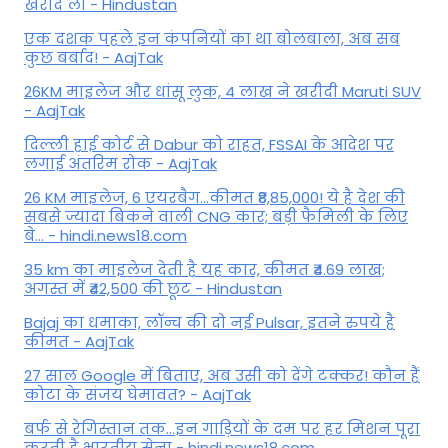
खरीद लो - Hindustan
एक दशक पहले इन कंपनियों का था बोलबाला, अब सब
कुछ बर्बाद! - AajTak
26KM माइलेज और धांसू लुक, 4 लाख ने खरीदी Maruti SUV
- AajTak
दिल्ली हाई कोर्ट से Dabur को राहत, FSSAI के आदेश पर
लगाई अंतरिम रोक - AajTak
26 KM माइलेज, 6 एयरबैग...कीमत ₹8,85,000! ये है देश की
सबसे ज्यादा बिकने वाली CNG कार; बड़ी फैमिली के लिए
बे... - hindi.news18.com
35 km का माइलेज देती है यह कार, कीमत ₹4.69 लाख;
अगस्त में ₹42,500 की छूट - Hindustan
Bajaj का धमाका, लॉन्च की दो नई Pulsar, इतने रुपये है
कीमत - AajTak
27 साल Google में बिताए, अब उसी को देंगे टक्कर! कौन हैं
कोटा के संजय घेमावत? - AajTak
बर्फ से रेगिस्तान तक...इन गाड़ियों के दम पर हर मिशन पूरा
करती है भारतीय सेना - hindi.news18.com