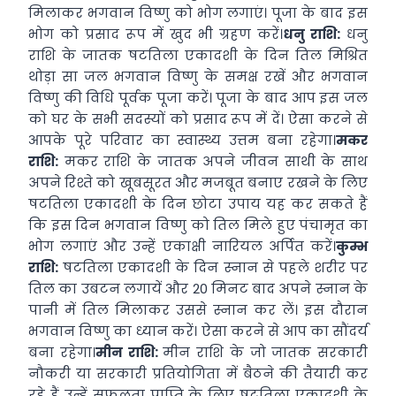
मिलाकर भगवान विष्णु को भोग लगाएं। पूजा के बाद इस
भोग को प्रसाद रूप में खुद भी ग्रहण करें।
धनु राशि:
धनु
राशि के जातक षटतिला एकादशी के दिन तिल मिश्रित
थोड़ा सा जल भगवान विष्णु के समक्ष रखें और भगवान
विष्णु की विधि पूर्वक पूजा करें। पूजा के बाद आप इस जल
को घर के सभी सदस्यों को प्रसाद रूप में दें। ऐसा करने से
आपके पूरे परिवार का स्वास्थ्य उत्तम बना रहेगा।
मकर
राशि:
मकर राशि के जातक अपने जीवन साथी के साथ
अपने रिश्ते को खूबसूरत और मजबूत बनाए रखने के लिए
षटतिला एकादशी के दिन छोटा उपाय यह कर सकते हैं
कि इस दिन भगवान विष्णु को तिल मिले हुए पंचामृत का
भोग लगाएं और उन्हें एकाक्षी नारियल अर्पित करें।
कुम्भ
राशि:
षटतिला एकादशी के दिन स्नान से पहले शरीर पर
तिल का उबटन लगायें और 20 मिनट बाद अपने स्नान के
पानी में तिल मिलाकर उससे स्नान कर लें। इस दौरान
भगवान विष्णु का ध्यान करें। ऐसा करने से आप का सौंदर्य
बना रहेगा।
मीन राशि:
मीन राशि के जो जातक सरकारी
नौकरी या सरकारी प्रतियोगिता में बैठने की तैयारी कर
रहे हैं उन्हें सफलता प्राप्ति के लिए षटतिला एकादशी के