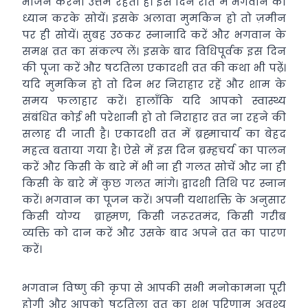
भोजन करना उत्तम रहता है। इस दिन रात में भगवान का
ध्यान करके सोयें। इसके अलावा मुमकिन हो तो ज़मीन
पर ही सोयें। सुबह उठकर स्नानादि करें और भगवान के
समक्ष व्रत का संकल्प लें। इसके बाद विधिपूर्वक इस दिन
की पूजा करें और षटतिला एकादशी व्रत की कथा भी पढ़ें।
यदि मुमकिन हो तो दिन भर निराहार रहें और शाम के
समय फलाहार करें। हालाँकि यदि आपको स्वास्थ्य
संबंधित कोई भी परेशानी हो तो निराहार व्रत ना रहने की
सलाह दी जाती है। एकादशी व्रत में ब्रह्माचार्य का बेहद
महत्व बताया गया है। ऐसे में इस दिन ब्रम्हचर्य का पालन
करें और किसी के बारे में भी ना ही गलत सोचें और ना ही
किसी के बारे में कुछ गलत मांगे। द्वादशी तिथि पर स्नान
करें। भगवान का पूजन करें। अपनी यथाशक्ति के अनुसार
किसी योग्य ब्राह्मण, किसी जरूरतमंद, किसी गरीब
व्यक्ति को दान करें और उसके बाद अपने व्रत का पारण
करें।
भगवान विष्णु की कृपा से आपकी सभी मनोकामना पूरी
होगी और आपको षटतिला व्रत का शुभ परिणाम अवश्य