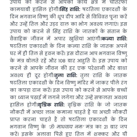
उपाय को करने से आपको कार्य क्षेत्र में चौतरफा
कामयाबी हासिल होगी।
सिंह राशि:
षटतिला एकादशी के
दिन भगवान विष्णु की धूप दीप आदि से विधिवत पूजा करें
और उन्हें तिल और उड़द दाल का भोग अवश्य लगाएं। इस
उपाय को करने से सिंह राशि के जातकों के संतान के
वैवाहिक जीवन में अपार खुशियां आएंगी।
कन्या राशि:
षटतिला एकादशी के दिन कन्या राशि के जातक अपने
घर में ही तिल से हवन करें। इस दौरान आप भगवान विष्णु
के मंत्र बोलते रहें और 108 बार आहुति दें। इस उपाय को
करने से आपके जीवन की हर एक परेशानी और बाधा
अवश्य ही दूर होगी।
तुला राशि:
तुला राशि के जातक
षटतिला एकादशी के दिन विष्णु मंदिर में जाकर पीले रंग
का कपड़ा दान करें। इस उपाय को करने से आपके बच्चों
का ध्यान पढ़ाई में लगने लगेगा और उन्हें सफलता अवश्य
हासिल होगी।
वृश्चिक राशि:
वृश्चिक राशि के जो जातक
नौकरी में अच्छा लाभ कमाना चाहते हैं या अच्छी नौकरी
प्राप्त करना चाहते हैं तो षटतिला एकादशी के दिन
भगवान विष्णु के
‘ॐ माधवाय नमः’
मंत्र का 21 बार जप
करें। इसके अलावा पिसे हुए तिल में शक्कर और घी