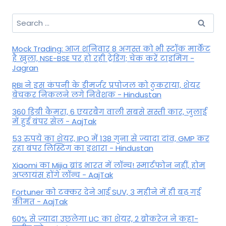
Search
for:
Mock Trading: आज शनिवार 8 अगस्त को भी स्टॉक मार्केट
है खुला, NSE-BSE पर हो रही ट्रेडिंग; चेक करें टाइमिंग -
Jagran
RBI ने इस कंपनी के डीमर्जर प्रपोजल को ठुकराया, शेयर
बेचकर निकलने लगे निवेशक - Hindustan
360 डिग्री कैमरा, 6 एयरबैग वाली सबसे सस्ती कार, जुलाई
में हुई बंपर सेल - AajTak
53 रुपये का शेयर, IPO में 138 गुना से ज्यादा दांव, GMP कर
रहा बंपर लिस्टिंग का इशारा - Hindustan
Xiaomi का Mijia ब्रांड भारत में लॉन्च! स्मार्टफोन नहीं, होम
अप्लायंस होंगे लॉन्च - AajTak
Fortuner को टक्कर देने आई SUV, 3 महीने में ही बढ़ गई
कीमत - AajTak
60% से ज्यादा उछलेगा LIC का शेयर, 2 ब्रोकरेज ने कहा-