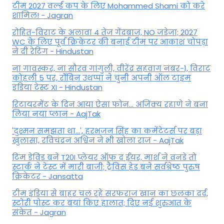
टीम 2027 वर्ल्‍ड कप के लिए Mohammed Shami को करे
शामिल! - Jagran
रोहित-विराट के अलावा 4 तेज गेंदबाज, NO जडेजा; 2027
WC के लिए पूर्व क्रिकेटर की बनाई टीम पर आकाश चोपड़ा
ने दी रेटिंग - Hindustan
ना गावस्कर, ना सौरव गांगुली, वीरेंद्र सहवाग नंबर-1, विराट
कोहली 5 पर, रॉबिन उथप्पा ने चुनी अपनी ऑल टाइम
इंडिया टेस्ट XI - Hindustan
रिटायरमेंट के दिन आया ऐसा फोन... अजिंक्य रहाणे ने बना
लिया नया प्लान - AajTak
'दुश्मन समझता था...', हरभजन सिंह का कमेंटेटर्स पर बड़ा
खुलासा, रव‍िचंद्रन अश्विन ने भी खोला राज - AajTak
टिम डेविड बने T20I प्लेयर ऑफ द ईयर, मार्श ने वनडे तो
स्टार्क ने टेस्ट में मारी बाजी; ट्रैविस हेड बने सर्वश्रेष्ठ पुरुष
क्रिकेटर - Jansatta
टीम इंडिया से बाहर चल रहे सरफराज खान का छलका दर्द,
स्टोरी पोस्ट कर बयां किए हालात; दिए नई शुरुआत के
संकेत - Jagran