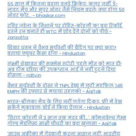
55 साल में कितना बदला वनडे क्रिकेट: कलर जर्सी, डे-
नाइट मैच और सुपर ओवर जैसे नियम बदले; क्या होगा 50
ओवर फॉर... - bhaskar.com
रविंद्र जडेजा के निशाने पर रोहित-कोहली का बड़ा रिकॉर्ड,
इतने रन बनाते ही WTC में छोड़ देंगे दोनों को पीछे -
Jansatta
शिखर धवन ने वैभव सूर्यवंशी की बैटिंग पर क्या कहा?
बताया फ्यूचर कैसा होगा - Hindustan
लक्ष्मी शेखावत की सक्‍सेस स्‍टोरी: पहले मौत को मात दी!
अब टीम इंडिया की उपकप्तान, भाई ने नहीं टूटने दिया
हौसला - ndtv.in
वैभव सूर्यवंशी के दोस्त ने TNPL डेब्यू में लूटी महफिल, 146
KMPH की रफ्तार से मचाया तहलका - AajTak
भारत-श्रीलंका मैच के लिए नहीं लगेगा टिकट, फ्री में देख
सकेंगे मुकाबला; बोर्ड ने किया ऐलान - Hindustan
'विराट कोहली ने 3 साल तक मदद की...', कॉमनवेल्थ गेम्स
गोल्ड मेडलिस्ट साक्षी चौधरी का बड़ा खुलासा - AajTak
'साउथ अफ्रीका में गेंदबाजी करना आसान नहीं', भारतीय