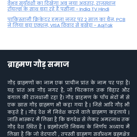
वैभव सूर्यवंशी का दिखेगा अब नया अवतार, राजस्थान
रॉयल्स के साथ बहा रहे हैं पसीना - India TV Hindi
पाकिस्तानी क्रिकेटर हमजा नजर पर 2 साल का बैन, PCB
ने ल‍िया बड़ा एक्शन, VISA व‍िवाद से बखेड़ा - AajTak
ब्राह्मण गौड़ समाज
गौड़ ब्राह्मणों का नाम एक प्राचीन प्रांत के नाम पर पड़ा है।
यह प्रांत अब गौड़ नगर है, जो चिरकाल तक बिहार और
बंगाल की राजधानी रहा है। गौड़ ब्राहमण के पाँच भेदों में से
एक खास गौड़ ब्राह्मण भी कहा गया है | जिसे आदि गौड़ भी
कहते हैं | गौड़ देश में निवेश करने वाले ब्राह्मण कहलाये |
जाति भास्कर मैं लिखा है कि बंगदेश से लेकर अमरनाथ तक
गौड़ देश स्थित है | ब्रह्मोत्पत्ति निबन्ध के निर्णय अध्याय मैं
लिखा है कि जो वेदपाठी , तपस्वी ब्राह्मण सर्वप्रथम ब्रह्मक्षेत्र