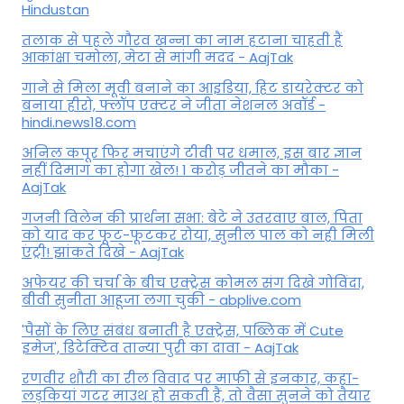
Hindustan
तलाक से पहले गौरव खन्ना का नाम हटाना चाहती हैं
आकांक्षा चमोला, मेटा से मांगी मदद - AajTak
गाने से मिला मूवी बनाने का आइडिया, हिट डायरेक्टर को
बनाया हीरो, फ्लॉप एक्टर ने जीता नेशनल अवॉर्ड -
hindi.news18.com
अनिल कपूर फिर मचाएंगे टीवी पर धमाल, इस बार ज्ञान
नहीं दिमाग का होगा खेल! 1 करोड़ जीतने का मौका -
AajTak
गजनी विलेन की प्रार्थना सभा: बेटे ने उतरवाए बाल, पिता
को याद कर फूट-फूटकर रोया, सुनील पाल को नही मिली
एंट्री! झांकते दिखे - AajTak
अफेयर की चर्चा के बीच एक्ट्रेस कोमल संग दिखे गोविंदा,
बीवी सुनीता आहूजा लगा चुकी - abplive.com
'पैसों के लिए संबंध बनाती है एक्ट्रेस, पब्लिक में Cute
इमेज', डिटेक्टिव तान्या पुरी का दावा - AajTak
रणवीर शौरी का रील विवाद पर माफी से इनकार, कहा-
लड़कियां गटर माउथ हो सकती हैं, तो वैसा सुनने को तैयार