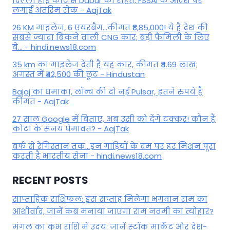
दिल्ली हाई कोर्ट से Dabur को राहत, FSSAI के आदेश पर
लगाई अंतरिम रोक - AajTak
26 KM माइलेज, 6 एयरबैग...कीमत ₹8,85,000! ये है देश की
सबसे ज्यादा बिकने वाली CNG कार; बड़ी फैमिली के लिए
बे... - hindi.news18.com
35 km का माइलेज देती है यह कार, कीमत ₹4.69 लाख;
अगस्त में ₹42,500 की छूट - Hindustan
Bajaj का धमाका, लॉन्च की दो नई Pulsar, इतने रुपये है
कीमत - AajTak
27 साल Google में बिताए, अब उसी को देंगे टक्कर! कौन हैं
कोटा के संजय घेमावत? - AajTak
बर्फ से रेगिस्तान तक...इन गाड़ियों के दम पर हर मिशन पूरा
करती है भारतीय सेना - hindi.news18.com
RECENT POSTS
साप्ताहिक राशिफल: इस सप्ताह मिलेगा भगवान राम का
आशीर्वाद, जानें कब मनाया जाएगा राम नवमी का त्योहार?
मंगल का कुंभ राशि में उदय: जानें स्‍टॉक मार्केट और देश-