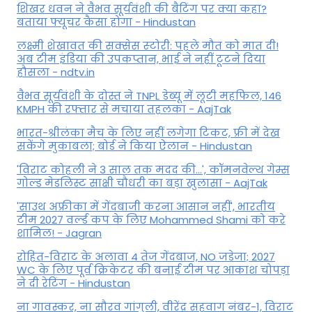
शिखर धवन ने वैभव सूर्यवंशी की बैटिंग पर क्या कहा?
बताया फ्यूचर कैसा होगा - Hindustan
लक्ष्मी शेखावत की सक्‍सेस स्‍टोरी: पहले मौत को मात दी!
अब टीम इंडिया की उपकप्तान, भाई ने नहीं टूटने दिया
हौसला - ndtv.in
वैभव सूर्यवंशी के दोस्त ने TNPL डेब्यू में लूटी महफिल, 146
KMPH की रफ्तार से मचाया तहलका - AajTak
भारत-श्रीलंका मैच के लिए नहीं लगेगा टिकट, फ्री में देख
सकेंगे मुकाबला; बोर्ड ने किया ऐलान - Hindustan
'विराट कोहली ने 3 साल तक मदद की...', कॉमनवेल्थ गेम्स
गोल्ड मेडलिस्ट साक्षी चौधरी का बड़ा खुलासा - AajTak
'साउथ अफ्रीका में गेंदबाजी करना आसान नहीं', भारतीय
टीम 2027 वर्ल्‍ड कप के लिए Mohammed Shami को करे
शामिल! - Jagran
रोहित-विराट के अलावा 4 तेज गेंदबाज, NO जडेजा; 2027
WC के लिए पूर्व क्रिकेटर की बनाई टीम पर आकाश चोपड़ा
ने दी रेटिंग - Hindustan
ना गावस्कर, ना सौरव गांगुली, वीरेंद्र सहवाग नंबर-1, विराट