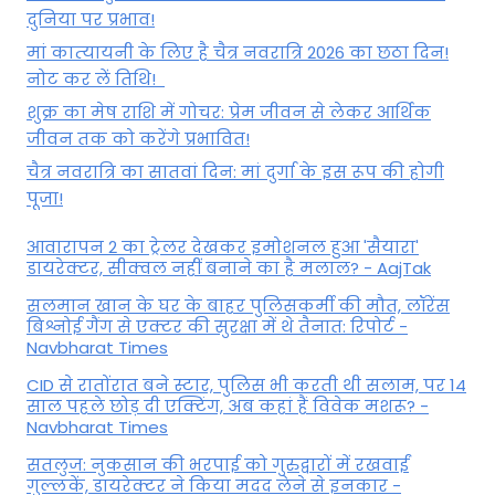
दुनिया पर प्रभाव!
मां कात्‍यायनी के लिए है चैत्र नवरात्रि 2026 का छठा दिन!
नोट कर लें तिथि!
शुक्र का मेष राशि में गोचर: प्रेम जीवन से लेकर आर्थिक
जीवन तक को करेंगे प्रभावित!
चैत्र नवरात्रि का सातवां दिन: मां दुर्गा के इस रूप की होगी
पूजा!
आवारापन 2 का ट्रेलर देखकर इमोशनल हुआ 'सैयारा'
डायरेक्टर, सीक्वल नहीं बनाने का है मलाल? - AajTak
सलमान खान के घर के बाहर पुलिसकर्मी की मौत, लॉरेंस
बिश्नोई गैंग से एक्टर की सुरक्षा में थे तैनात: रिपोर्ट -
Navbharat Times
CID से रातोंरात बने स्टार, पुलिस भी करती थी सलाम, पर 14
साल पहले छोड़ दी एक्टिंग, अब कहां हैं विवेक मशरू? -
Navbharat Times
सतलुज: नुकसान की भरपाई को गुरुद्वारों में रखवाईं
गुल्लकें, डायरेक्टर ने किया मदद लेने से इनकार -