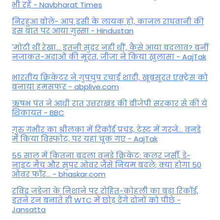
भी रहें - Navbharat Times
निरहुआ बोले- आप इसी के लायक हो, काजल राघवानी की
इस बात पर आया गुस्सा - Hindustan
'मोटी थीं रेखा... इतनी सुंदर नहीं थीं', कैसे आया बदलाव? बनीं
नजाकत-अदाओं की मूरत, जीजा ने किया खुलासा - AajTak
भारतीय क्रिकेटर ने गुपचुप रचाई शादी, खूबसूरत एक्ट्रेस को
बनाया हमसफर - abplive.com
ऋषभ पंत ने आधी रात उत्तराखंड की बीजेपी सरकार से की ये
शिकायत - BBC
गुरु गंभीर का श्रीलंका में र‍िकॉर्ड प्रचंड, टेस्ट में गरजे... वनडे
में किया व‍िस्फोट, पर यहां चूक गए - AajTak
55 साल में कितना बदला वनडे क्रिकेट: कलर जर्सी, डे-
नाइट मैच और सुपर ओवर जैसे नियम बदले; क्या होगा 50
ओवर फॉर... - bhaskar.com
रविंद्र जडेजा के निशाने पर रोहित-कोहली का बड़ा रिकॉर्ड,
इतने रन बनाते ही WTC में छोड़ देंगे दोनों को पीछे -
Jansatta