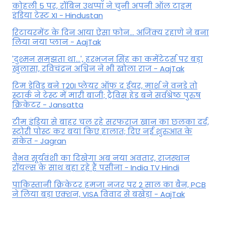
कोहली 5 पर, रॉबिन उथप्पा ने चुनी अपनी ऑल टाइम
इंडिया टेस्ट XI - Hindustan
रिटायरमेंट के दिन आया ऐसा फोन... अजिंक्य रहाणे ने बना
लिया नया प्लान - AajTak
'दुश्मन समझता था...', हरभजन सिंह का कमेंटेटर्स पर बड़ा
खुलासा, रव‍िचंद्रन अश्विन ने भी खोला राज - AajTak
टिम डेविड बने T20I प्लेयर ऑफ द ईयर, मार्श ने वनडे तो
स्टार्क ने टेस्ट में मारी बाजी; ट्रैविस हेड बने सर्वश्रेष्ठ पुरुष
क्रिकेटर - Jansatta
टीम इंडिया से बाहर चल रहे सरफराज खान का छलका दर्द,
स्टोरी पोस्ट कर बयां किए हालात; दिए नई शुरुआत के
संकेत - Jagran
वैभव सूर्यवंशी का दिखेगा अब नया अवतार, राजस्थान
रॉयल्स के साथ बहा रहे हैं पसीना - India TV Hindi
पाकिस्तानी क्रिकेटर हमजा नजर पर 2 साल का बैन, PCB
ने ल‍िया बड़ा एक्शन, VISA व‍िवाद से बखेड़ा - AajTak