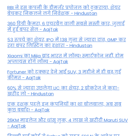
RBI ने इस कंपनी के डीमर्जर प्रपोजल को ठुकराया, शेयर
बेचकर निकलने लगे निवेशक - Hindustan
360 डिग्री कैमरा, 6 एयरबैग वाली सबसे सस्ती कार, जुलाई
में हुई बंपर सेल - AajTak
53 रुपये का शेयर, IPO में 138 गुना से ज्यादा दांव, GMP कर
रहा बंपर लिस्टिंग का इशारा - Hindustan
Xiaomi का Mijia ब्रांड भारत में लॉन्च! स्मार्टफोन नहीं, होम
अप्लायंस होंगे लॉन्च - AajTak
Fortuner को टक्कर देने आई SUV, 3 महीने में ही बढ़ गई
कीमत - AajTak
60% से ज्यादा उछलेगा LIC का शेयर, 2 ब्रोकरेज ने कहा-
खरीद लो - Hindustan
एक दशक पहले इन कंपनियों का था बोलबाला, अब सब
कुछ बर्बाद! - AajTak
26KM माइलेज और धांसू लुक, 4 लाख ने खरीदी Maruti SUV
- AajTak