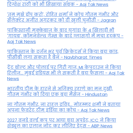
द‍िग्वेश राठी को भी स‍िखाया सबक - Aaj Tak News
'तुम मुझे ड्रॉप करो', रोहित शर्मा ने कोच गौतम गंभीर और
सेलेक्टर अजीत अगरकर को दी खुली चुनौती - Jagran
पाकिस्तानी मुक्केबाज के बाद युगांडा के 4 खिलाड़ी भी
'गायब', कॉमनवेल्थ गेम्स के बाद ग्लासगो में मचा हड़कंप -
Aaj Tak News
पाकिस्तान के दर्जन भर पूर्व क्रिकेटर्स ने किया बड़ा कांड,
पीसीबी लगा सकता है बैन - Navbharat Times
ट्रेंट बोल्ट और पोलार्ड पर गिरी गाज, MI केपटाउन ने किया
रिलीज... मुंबई इंडियंस भी ले सकती है बड़ा फैसला - Aaj Tak
News
भारतीय टीम के हारने से अजिंक्य रहाणे का मन दुखी,
गौतम गंभीर को दिया एक बड़ा मैसेज - Hindustan
ना गौतम गंभीर, ना राहुल द्रव‍िड़... मोहम्मद शमी ने बताया
अपना फेवरेट टीम इंड‍िया का कोच - Aaj Tak News
2027 वनडे वर्ल्ड कप पर आया बड़ा अपडेट, ICC ने किया
शेड्यूल का एलान नोट कर लीजिए डेट्स - ABP News