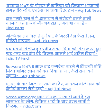
'बंटवारा 1947' के पोस्टर में कनिका को कियारा आडवाणी
समझ बैठे लोग, एक्ट्रेस का आया रिएक्शन - Aaj Tak News
राम हमारे खून में है…रामायण में मंदोदरी बनने वाली
काजल अग्रवाल बोलीं- अब सही समय आ गया है -
Hindustan
मल्लिका संग दिखे तेजू भैया... केमिस्ट्री देख फैंस हैरान,
वीडियो वायरल - Aaj Tak News
पंचतत्व में विलीन हुए प्रदीप रावत, पिता को विदा करते हुए
फूट-फूट कर रोए बेटे विक्रम, सामने आईं अंतिम विदाई -
India TV Hindi
Batwara 1947: 8 साल बाद कमबैक करने में झिझकीं प्रीति
जिंटा! आमिर खान को कह दिया था 'ना', कैसे सनी बने
सहारा? - Aaj Tak News
धुरंधर के बाद मिला था संघी का टैग, माधवन बोले- PM को
सपोर्ट करना मेरी ड्यूटी - Aaj Tak News
Name Astrology: प्यार में अक्सर Fail हो जाते हैं इस
नामाक्षर के लोग, लेकिन शादी के बाद बदल जाती है
किस्मत - India.Com