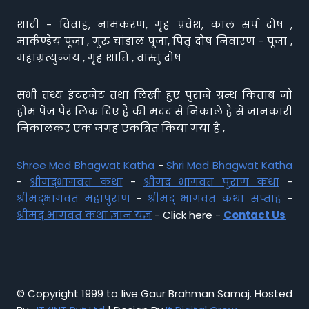
शादी - विवाह, नामकरण, गृह प्रवेश, काल सर्प दोष ,
मार्कण्डेय पूजा , गुरु चांडाल पूजा, पितृ दोष निवारण - पूजा ,
महाम्रत्युन्जय , गृह शांति , वास्तु दोष
सभी तथ्य इंटरनेट तथा लिखी हुए पुराने ग्रन्थ किताब जो
होम पेज पैर लिंक दिए है की मदद से निकाले है से जानकारी
निकालकर एक जगह एकत्रित किया गया है ,
Shree Mad Bhagwat Katha
-
Shri Mad Bhagwat Katha
-
श्रीमद्भागवत कथा
-
श्रीमद भागवत पुराण कथा
-
श्रीमद्भागवत महापुराण
-
श्रीमद् भागवत कथा सप्ताह
-
श्रीमद् भागवत कथा ज्ञान यज्ञ
- Click here -
Contact Us
© Copyright 1999 to live Gaur Brahman Samaj. Hosted