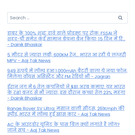
Search
for:
डाबर के '100% शुद्ध' दावे वाले प्रोडक्ट पर रोक: FSSAI ने
शहद-घी समेत कई सामान बेचना बैन किया; 15 दिन में रि...
- Dainik Bhaskar
5 मीटर से ज्यादा लंबी, 600KM रेंज... भारत आ रही ये लग्जरी
MPV - Aaj Tak News
949 रुपये में लॉन्च हुआ 1,000mAh बैटरी वाला ये नया फोन,
मिलेगा वॉयस असिस्टेंट और FM रेडियो भी - Jagran
ईरान जंग में 6 तेल कंपनियों ने $81 अरब कमाए: यह भारत
के रक्षा बजट से भी ज्यादा; इस दौरान कच्चा तेल 23% महंगा
- Dainik Bhaskar
Range Rover SV Ultra: मसाज वाली सीट्स, 261Kmph की
स्पीड, भारत में लॉन्च हुई खास कार - Aaj Tak News
AC के आउटडोर यूनिट के पास ग्रिल क्यों लगाते हैं लोग?
जाने सच - Aaj Tak News