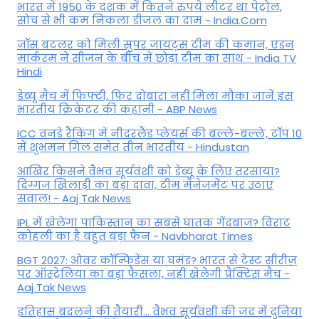
भारत में 1950 के दशक में कितने रुपये लीटर था पेट्रोल,
सोच से भी कम निकला डीजल का दाम - India.Com
जॉस बटलर को मिली सुपर जायंट्स टीम की कमान, एडन
मार्करम ने सीजन के बीच में छोड़ा टीम का साथ - India TV
Hindi
डेब्यू मैच में फिफ्टी, फिर दोबारा नहीं मिला मौका जानें इस
भारतीय क्रिकेटर की कहानी - ABP News
ICC वनडे रैंकिंग में नीदरलैंड प्लेयर्स की बल्ले-बल्ले, टॉप 10
में शुभमन गिल समेत तीन भारतीय - Hindustan
आखिर किसने वैभव सूर्यवंशी को डेब्यू के लिए तरसाया?
दिग्गज खिलाड़ी का बड़ा दावा, टीम मैनेजमेंट पर उठाए
सवाल! - Aaj Tak News
IPL में खेलेगा पाकिस्तान का सबसे घातक गेंदबाज? विराट
कोहली का है बहुत बड़ा फैन - Navbharat Times
BGT 2027: ओवर कॉन्फिडेंस या घमंड? भारत से टेस्ट सीरीज़
पर ऑस्ट्रेलिया का बड़ा फैसला, नहीं खेलेेगी प्रैक्टिस मैच -
Aaj Tak News
इतिहास बदलने की तैयारी... वैभव सूर्यवंशी की जद में दुनिया