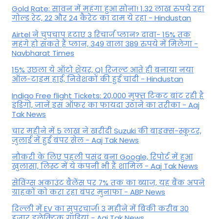
Gold Rate: सावन में महंगा हुआ सोना! 1.32 लाख रुपये रहा
गोल्ड रेट, 22 और 24 कैरेट का दाम ये रहा - Hindustan
Airtel ने चुपचाप हटाए 3 रिचार्ज प्लान? दावा- 15% तक
महंगे हो सकते हैं प्लान, 349 वाला 389 रुपये में मिलेगा -
Navbharat Times
15% उछला ये ऑटो शेयर, Q1 रिजल्ट आते ही बनाया नया
ऑल-टाइम हाई, निवेशकों की हुई चांदी - Hindustan
Indigo Free flight Tickets: 20,000 मुफ्त टिकट बांट रही है
इंडिगो, जानें इस ऑफर का फायदा उठाने का तरीका - Aaj
Tak News
चार महीने में 5 लाख ने खरीदी Suzuki की बाइक्स-स्कूटर,
जुलाई में हुई बंपर सेल - Aaj Tak News
नौकरी के लिए पहली पसंद बना Google, रिपोर्ट में हुआ
खुलासा, लिस्ट में ये कंपनी भी हैं शामिल - Aaj Tak News
सेविंग्स अकाउंट बैलेंस पर 7% तक का ब्याज, यह बैंक अपने
ग्राहकों काे करा रहा बंपर मुनाफा - ABP News
दिल्ली में EV का सुपरचार्ज! 3 महीने में बिकी करीब 30
हजार इलेक्ट्रिक गाड़ियां - Aaj Tak News