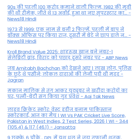
90s की पहली 100 करोड़ कमाने वाली फिल्म, 1982 की मूवी
की थी रीमेक, जीते थे 13 अवॉर्ड, हुआ था नए सुपरस्टार का... -
News18 Hindi
1973 से 1999: एक नाम से बनी 2 फिल्में, पहली में बाप ने
बॉक्स ऑफिस पर किया राज, दूसरी में बेटे ने छाप डाले न... -
News18 Hindi
Kroll Brand Value 2025: शाहरुख खान बने नंबर-1
सेलेब्रिटी ब्रांड, विराट को पछाड़ दूसरे नंबर पर - ABP News
जब Amitabh Bachchan को देखने आए 1 लाख लोग, पुलिस
के छूटे थे पसीने; लोकल दादाओं की लेनी पड़ी थी मदद -
Jagran
मकान मालिक से तंग आकर यूट्यूबर ने खरीदा करोड़ों का
घर, पत्नी-बेटी संग किया गृह प्रवेश - Aaj Tak News
लाइव क्रिकेट स्कोर: वेस्ट इंडीज बनाम पाकिस्तान
स्कोरकार्ड, आज का मैच | WI Vs PAK Cricket Live Score,
Pakistan in West Indies, 2 Test Series, 2026 | WI - 344
(105.4) & 117 (46.1) - Jansatta
9 छक्के, 6 चौके... DPL में यश धुल ने जड़ा तूफानी शतक,