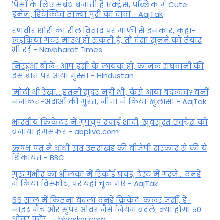
'पैसों के लिए संबंध बनाती है एक्ट्रेस, पब्लिक में Cute
इमेज', डिटेक्टिव तान्या पुरी का दावा - AajTak
रणवीर शौरी का रील विवाद पर माफी से इनकार, कहा-
लड़कियां गटर माउथ हो सकती हैं, तो वैसा सुनने को तैयार
भी रहें - Navbharat Times
निरहुआ बोले- आप इसी के लायक हो, काजल राघवानी की
इस बात पर आया गुस्सा - Hindustan
'मोटी थीं रेखा... इतनी सुंदर नहीं थीं', कैसे आया बदलाव? बनीं
नजाकत-अदाओं की मूरत, जीजा ने किया खुलासा - AajTak
भारतीय क्रिकेटर ने गुपचुप रचाई शादी, खूबसूरत एक्ट्रेस को
बनाया हमसफर - abplive.com
ऋषभ पंत ने आधी रात उत्तराखंड की बीजेपी सरकार से की ये
शिकायत - BBC
गुरु गंभीर का श्रीलंका में र‍िकॉर्ड प्रचंड, टेस्ट में गरजे... वनडे
में किया व‍िस्फोट, पर यहां चूक गए - AajTak
55 साल में कितना बदला वनडे क्रिकेट: कलर जर्सी, डे-
नाइट मैच और सुपर ओवर जैसे नियम बदले; क्या होगा 50
ओवर फॉर... - bhaskar.com