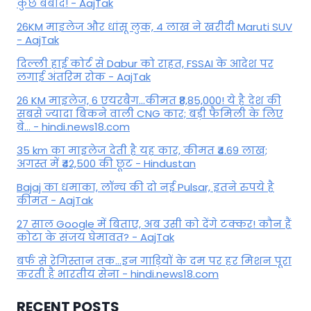
कुछ बर्बाद! - AajTak
26KM माइलेज और धांसू लुक, 4 लाख ने खरीदी Maruti SUV
- AajTak
दिल्ली हाई कोर्ट से Dabur को राहत, FSSAI के आदेश पर
लगाई अंतरिम रोक - AajTak
26 KM माइलेज, 6 एयरबैग...कीमत ₹8,85,000! ये है देश की
सबसे ज्यादा बिकने वाली CNG कार; बड़ी फैमिली के लिए
बे... - hindi.news18.com
35 km का माइलेज देती है यह कार, कीमत ₹4.69 लाख;
अगस्त में ₹42,500 की छूट - Hindustan
Bajaj का धमाका, लॉन्च की दो नई Pulsar, इतने रुपये है
कीमत - AajTak
27 साल Google में बिताए, अब उसी को देंगे टक्कर! कौन हैं
कोटा के संजय घेमावत? - AajTak
बर्फ से रेगिस्तान तक...इन गाड़ियों के दम पर हर मिशन पूरा
करती है भारतीय सेना - hindi.news18.com
RECENT POSTS