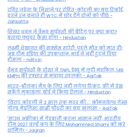
रविंद्र जडेजा के निशाने पर रोहित-कोहली का बड़ा रिकॉर्ड,
इतने रन बनाते ही WTC में छोड़ देंगे दोनों को पीछे -
Jansatta
शिखर धवन ने वैभव सूर्यवंशी की बैटिंग पर क्या कहा?
बताया फ्यूचर कैसा होगा - Hindustan
लक्ष्मी शेखावत की सक्‍सेस स्‍टोरी: पहले मौत को मात दी!
अब टीम इंडिया की उपकप्तान, भाई ने नहीं टूटने दिया
हौसला - ndtv.in
वैभव सूर्यवंशी के दोस्त ने TNPL डेब्यू में लूटी महफिल, 146
KMPH की रफ्तार से मचाया तहलका - AajTak
भारत-श्रीलंका मैच के लिए नहीं लगेगा टिकट, फ्री में देख
सकेंगे मुकाबला; बोर्ड ने किया ऐलान - Hindustan
'विराट कोहली ने 3 साल तक मदद की...', कॉमनवेल्थ गेम्स
गोल्ड मेडलिस्ट साक्षी चौधरी का बड़ा खुलासा - AajTak
'साउथ अफ्रीका में गेंदबाजी करना आसान नहीं', भारतीय
टीम 2027 वर्ल्‍ड कप के लिए Mohammed Shami को करे
शामिल! - Jagran