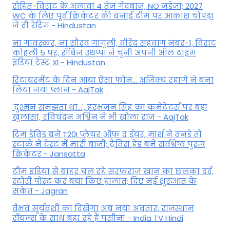
रोहित-विराट के अलावा 4 तेज गेंदबाज, NO जडेजा; 2027
WC के लिए पूर्व क्रिकेटर की बनाई टीम पर आकाश चोपड़ा
ने दी रेटिंग - Hindustan
ना गावस्कर, ना सौरव गांगुली, वीरेंद्र सहवाग नंबर-1, विराट
कोहली 5 पर, रॉबिन उथप्पा ने चुनी अपनी ऑल टाइम
इंडिया टेस्ट XI - Hindustan
रिटायरमेंट के दिन आया ऐसा फोन... अजिंक्य रहाणे ने बना
लिया नया प्लान - AajTak
'दुश्मन समझता था...', हरभजन सिंह का कमेंटेटर्स पर बड़ा
खुलासा, रव‍िचंद्रन अश्विन ने भी खोला राज - AajTak
टिम डेविड बने T20I प्लेयर ऑफ द ईयर, मार्श ने वनडे तो
स्टार्क ने टेस्ट में मारी बाजी; ट्रैविस हेड बने सर्वश्रेष्ठ पुरुष
क्रिकेटर - Jansatta
टीम इंडिया से बाहर चल रहे सरफराज खान का छलका दर्द,
स्टोरी पोस्ट कर बयां किए हालात; दिए नई शुरुआत के
संकेत - Jagran
वैभव सूर्यवंशी का दिखेगा अब नया अवतार, राजस्थान
रॉयल्स के साथ बहा रहे हैं पसीना - India TV Hindi