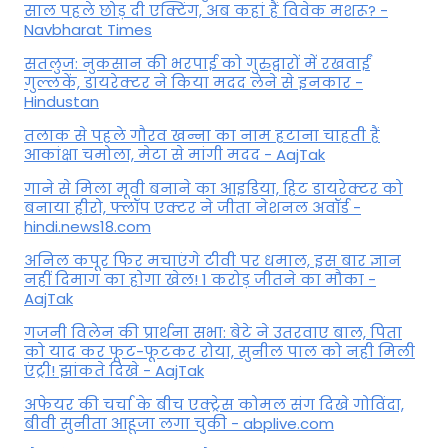
साल पहले छोड़ दी एक्टिंग, अब कहां हैं विवेक मशरू? -
Navbharat Times
सतलुज: नुकसान की भरपाई को गुरुद्वारों में रखवाईं
गुल्लकें, डायरेक्टर ने किया मदद लेने से इनकार -
Hindustan
तलाक से पहले गौरव खन्ना का नाम हटाना चाहती हैं
आकांक्षा चमोला, मेटा से मांगी मदद - AajTak
गाने से मिला मूवी बनाने का आइडिया, हिट डायरेक्टर को
बनाया हीरो, फ्लॉप एक्टर ने जीता नेशनल अवॉर्ड -
hindi.news18.com
अनिल कपूर फिर मचाएंगे टीवी पर धमाल, इस बार ज्ञान
नहीं दिमाग का होगा खेल! 1 करोड़ जीतने का मौका -
AajTak
गजनी विलेन की प्रार्थना सभा: बेटे ने उतरवाए बाल, पिता
को याद कर फूट-फूटकर रोया, सुनील पाल को नही मिली
एंट्री! झांकते दिखे - AajTak
अफेयर की चर्चा के बीच एक्ट्रेस कोमल संग दिखे गोविंदा,
बीवी सुनीता आहूजा लगा चुकी - abplive.com