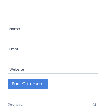
Name
Email
Website
Search