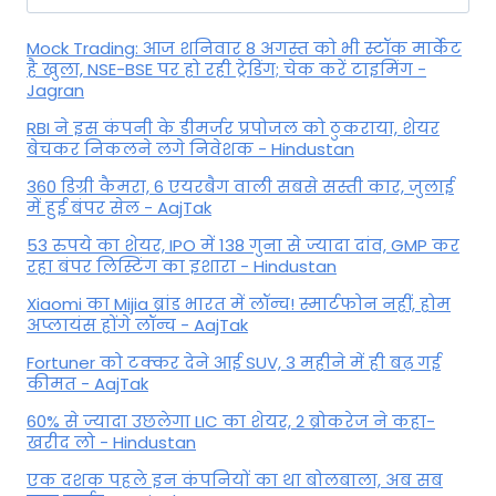
for:
Mock Trading: आज शनिवार 8 अगस्त को भी स्टॉक मार्केट
है खुला, NSE-BSE पर हो रही ट्रेडिंग; चेक करें टाइमिंग -
Jagran
RBI ने इस कंपनी के डीमर्जर प्रपोजल को ठुकराया, शेयर
बेचकर निकलने लगे निवेशक - Hindustan
360 डिग्री कैमरा, 6 एयरबैग वाली सबसे सस्ती कार, जुलाई
में हुई बंपर सेल - AajTak
53 रुपये का शेयर, IPO में 138 गुना से ज्यादा दांव, GMP कर
रहा बंपर लिस्टिंग का इशारा - Hindustan
Xiaomi का Mijia ब्रांड भारत में लॉन्च! स्मार्टफोन नहीं, होम
अप्लायंस होंगे लॉन्च - AajTak
Fortuner को टक्कर देने आई SUV, 3 महीने में ही बढ़ गई
कीमत - AajTak
60% से ज्यादा उछलेगा LIC का शेयर, 2 ब्रोकरेज ने कहा-
खरीद लो - Hindustan
एक दशक पहले इन कंपनियों का था बोलबाला, अब सब