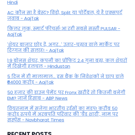
Hindi
AC कौन सा है बेस्ट? विंडो, Split या पोर्टेबल, ये है एक्सपर्ट
जवाब - AajTak
किलर लुक, स्मार्ट फीचर्स! आ रही सबसे सस्ती PULSAR -
AajTak
'शेयर बाजार छोड़ दें, अगर...' उतार-चढ़ाव वाले मार्केट पर
दिग्‍गज की सलाह! - AajTak
1:9 बोनस शेयर, कंपनी का प्रॉफिट 2.4 गुना बढ़ा, कल शेयरों
में दिखेगी हलचल - Hindustan
5 दिन में ही मालामाल... इस बैंक के निवेशकों ने छाप डाले
₹64000 करोड़ - AajTak
50 हजार की डाउन पेमेंट पर Fronx खरीदें तो कितनी बनेगी
EMI? जानें हिसाब - ABP News
वियतनाम में सजेगा भारतीय रईसों का मंडप! करीब 50
करोड़ रुपये में अरबपति परिवार की 'ग्रैंड शादी', नाम पर
सस्पेंस - Navbharat Times
RECENT POSTS