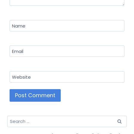
Name
Email
Website
Search
for: