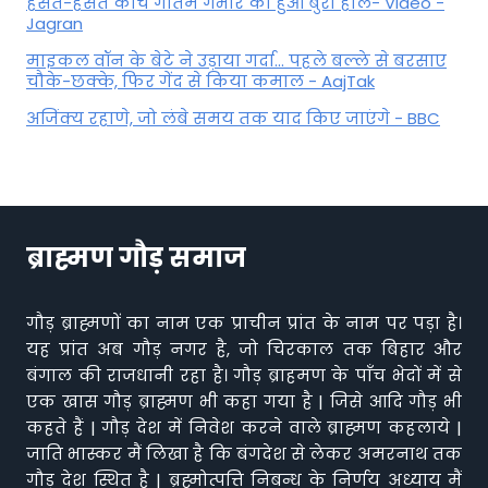
हंसते-हंसते कोच गौतम गंभीर का हुआ बुरा हाल- Video -
Jagran
माइकल वॉन के बेटे ने उड़ाया गर्दा... पहले बल्ले से बरसाए
चौके-छक्के, फिर गेंद से किया कमाल - AajTak
अजिंक्य रहाणे, जो लंबे समय तक याद किए जाएंगे - BBC
ब्राह्मण गौड़ समाज
गौड़ ब्राह्मणों का नाम एक प्राचीन प्रांत के नाम पर पड़ा है।
यह प्रांत अब गौड़ नगर है, जो चिरकाल तक बिहार और
बंगाल की राजधानी रहा है। गौड़ ब्राहमण के पाँच भेदों में से
एक खास गौड़ ब्राह्मण भी कहा गया है | जिसे आदि गौड़ भी
कहते हैं | गौड़ देश में निवेश करने वाले ब्राह्मण कहलाये |
जाति भास्कर मैं लिखा है कि बंगदेश से लेकर अमरनाथ तक
गौड़ देश स्थित है | ब्रह्मोत्पत्ति निबन्ध के निर्णय अध्याय मैं