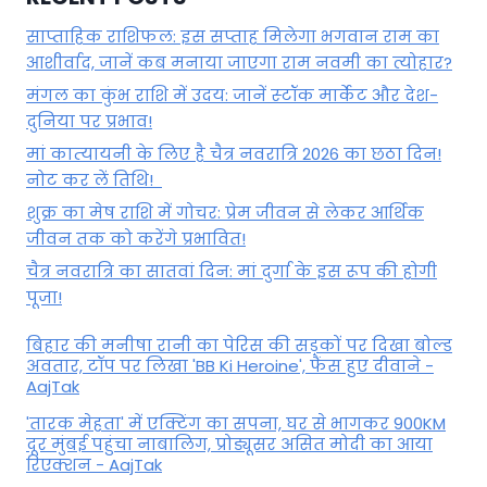
साप्ताहिक राशिफल: इस सप्ताह मिलेगा भगवान राम का
आशीर्वाद, जानें कब मनाया जाएगा राम नवमी का त्योहार?
मंगल का कुंभ राशि में उदय: जानें स्‍टॉक मार्केट और देश-
दुनिया पर प्रभाव!
मां कात्‍यायनी के लिए है चैत्र नवरात्रि 2026 का छठा दिन!
नोट कर लें तिथि!
शुक्र का मेष राशि में गोचर: प्रेम जीवन से लेकर आर्थिक
जीवन तक को करेंगे प्रभावित!
चैत्र नवरात्रि का सातवां दिन: मां दुर्गा के इस रूप की होगी
पूजा!
बिहार की मनीषा रानी का पेरिस की सड़कों पर दिखा बोल्ड
अवतार, टॉप पर लिखा 'BB Ki Heroine', फैंस हुए दीवाने -
AajTak
'तारक मेहता' में एक्टिंग का सपना, घर से भागकर 900KM
दूर मुंबई पहुंचा नाबालिग, प्रोड्यूसर असित मोदी का आया
रिएक्शन - AajTak