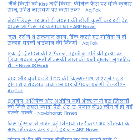
'मैंने किसी को Kiss नहीं किया', फीमेल फैंस पर बोले कुमार
सानू, उदित नारायण पर कसा तंज? - AajTak
नेटफ्लिक्स पर आते ही नंबर 1 की छीनी कुर्सी, कर रही ट्रेंड,
बॉक्स ऑफिस पर कमाया था - ABP News
'दुख-दर्द में थे सलमान खान', ड्रिंक करते हुए गोविंदा ने दी
सलाह, बदली भाईजान की जिंदगी - AajTak
एक ही हीरोइन की 2 फिल्में, पहली में पति की हत्या का
लिया बदला, दूसरी में उसकी जान की बनी दुश्मन, सुपरहिट
थे... - News18 Hindi
दादा और युवी बदलेंगे DC की किस्मत! IPL 2027 से पहले
होगा बड़ा बदलाव, क्या इस बार चैंपियन बनेगी दिल्ली? -
AajTak
शुभमन, अभिषेक और अर्शदीप नहीं ऑक्शन में इस खिलाड़ी
को मिले सबसे ज्यादा पैसे, शेर-ए-पंजाब टी20 लीग में हो गई
बल्ले-बल्ले - Navbharat Times
जिस दिग्गज ने भारत को जिताया वर्ल्ड कप! अब श्रीलंका के
साथ मिलकर कर रहा है हराने - ABP News