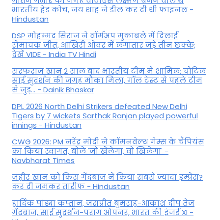
गौतम गंभीर की जगह वीवीएस लक्ष्मण बनने वाले थे
भारतीय हेड कोच, जय शाह ने डील कर दी थी फाइनल -
Hindustan
DSP मोहम्मद सिराज ने वॉर्मअप मुकाबले में दिलाई
रोमांचक जीत, आखिरी ओवर में लगातार जड़े तीन छक्के;
देखें VIDE - India TV Hindi
सरफराज खान 2 साल बाद भारतीय टीम में शामिल: चोटिल
साई सुदर्शन की जगह मौका मिला, गॉल टेस्ट से पहले टीम
से जुड़... - Dainik Bhaskar
DPL 2026 North Delhi Strikers defeated New Delhi
Tigers by 7 wickets Sarthak Ranjan played powerful
innings - Hindustan
CWG 2026: PM नरेंद्र मोदी ने कॉमनवेल्थ गेम्स के चैंपियंस
का किया स्वागत, बोले 'जो खेलेगा, वो खिलेगा' -
Navbharat Times
जहीर खान को किस गेंदबाज ने किया सबसे ज्यादा इम्प्रेस?
कर दी जमकर तारीफ - Hindustan
हार्दिक पांड्या कप्तान, जसप्रीत बुमराह-आकाश दीप तेज
गेंदबाज, साई सुदर्शन-पराग ओपनर, भारत की इंजर्ड XI -