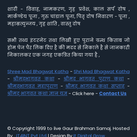
शादी - विवाह, नामकरण, गृह प्रवेश, काल सर्प दोष ,
मार्कण्डेय पूजा , गुरु चांडाल पूजा, पितृ दोष निवारण - पूजा ,
महाम्रत्युन्जय , गृह शांति , वास्तु दोष
सभी तथ्य इंटरनेट तथा लिखी हुए पुराने ग्रन्थ किताब जो
होम पेज पैर लिंक दिए है की मदद से निकाले है से जानकारी
निकालकर एक जगह एकत्रित किया गया है ,
Shree Mad Bhagwat Katha
-
Shri Mad Bhagwat Katha
-
श्रीमद्भागवत कथा
-
श्रीमद भागवत पुराण कथा
-
श्रीमद्भागवत महापुराण
-
श्रीमद् भागवत कथा सप्ताह
-
श्रीमद् भागवत कथा ज्ञान यज्ञ
- Click here -
Contact Us
© Copyright 1999 to live Gaur Brahman Samaj. Hosted
By
IT4INT Pvt Ltd
| Design By
It Digital Grow