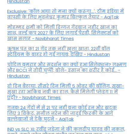
Hindustan
Exclusive: 'कॉल आया तो मना क्यों करूंगा...', टीम इंडिया में
वापसी के लिए भुवनेश्वर कुमार बिल्कुल तैयार - AajTak
मोहम्मद शमी को मिली दिग्गज गेंदबाज जहीर खान का
साथ, वर्ल्ड कप 2027 के लिए लगाई पैरवी, सिलेक्टर्स को
खास सलाह - Navbharat Times
ऋषभ पंत का 21 गेंद तक नहीं खुला खाता, 22वीं बॉल
स्टेडियम के बाहर हो गई गायब; देखिए - Hindustan
चोटिल बुमराह और सुदर्शन का क्यों हुआ सिलेक्शन? लक्ष्मण
और BCCI ने तोड़ी चुप्पी; बोले- इंसान का शरीर है कोई… -
Hindustan
दो दिन बैठाया, तीसरे दिन मिली 5 ओवर की बॉलिंग, सूखा-
सूखा रहा आकिब नबी का हाल, कैसे मिलेगी प्लेइंग 11 में
एंट्री? - Navbharat Times
गजब! 24 गेंदों में से 21 पर नहीं बना कोई रन और झटक
लिए 3 विकेट, सुनील नरेन की जादुई फिरकी के आगे
बल्लेबाजों ने टेके घुटने - AajTak
IND vs SLC XI: रवींद्र जडेजा ने की कुलदीप यादव की नकल,