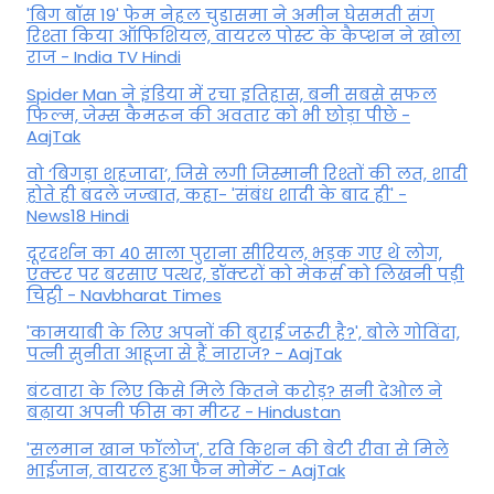
'बिग बॉस 19' फेम नेहल चुडासमा ने अमीन घेसमती संग
रिश्ता किया ऑफिशियल, वायरल पोस्ट के कैप्शन ने खोला
राज - India TV Hindi
Spider Man ने इंडिया में रचा इतिहास, बनी सबसे सफल
फिल्म, जेम्स कैमरून की अवतार को भी छोड़ा पीछे -
AajTak
वो ‘बिगड़ा शहजादा’, जिसे लगी जिस्मानी रिश्तों की लत, शादी
होते ही बदले जज्बात, कहा- 'संबंध शादी के बाद ही' -
News18 Hindi
दूरदर्शन का 40 साला पुराना सीरियल, भड़क गए थे लोग,
एक्टर पर बरसाए पत्थर, डॉक्टरों को मेकर्स को लिखनी पड़ी
चिट्ठी - Navbharat Times
'कामयाबी के लिए अपनों की बुराई जरूरी है?', बोले गोविंदा,
पत्नी सुनीता आहूजा से हैं नाराज? - AajTak
बंटवारा के लिए किसे मिले कितने करोड़? सनी देओल ने
बढ़ाया अपनी फीस का मीटर - Hindustan
'सलमान खान फॉलोज', रवि किशन की बेटी रीवा से मिले
भाईजान, वायरल हुआ फैन मोमेंट - AajTak