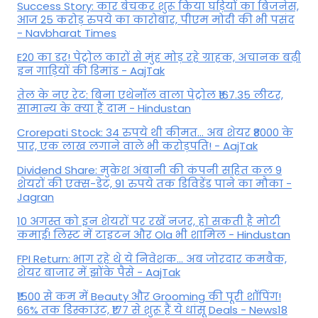
Success Story: कार बेचकर शुरू किया घड़ियों का बिजनेस,
आज 25 करोड़ रुपये का कारोबार, पीएम मोदी की भी पसंद
- Navbharat Times
E20 का डर! पेट्रोल कारों से मुंह मोड़ रहे ग्राहक, अचानक बढ़ी
इन गाड़ियों की डिमांड - AajTak
तेल के नए रेट: बिना एथेनॉल वाला पेट्रोल ₹167.35 लीटर,
सामान्य के क्या हैं दाम - Hindustan
Crorepati Stock: 34 रुपये थी कीमत... अब शेयर ₹8000 के
पार, एक लाख लगाने वाले भी करोड़पति! - AajTak
Dividend Share: मुकेश अंबानी की कंपनी सहित कल 9
शेयरों की एक्स-डेट, 91 रुपये तक डिविडेंड पाने का मौका -
Jagran
10 अगस्त को इन शेयरों पर रखें नजर, हो सकती है मोटी
कमाई! लिस्ट में टाइटन और Ola भी शामिल - Hindustan
FPI Return: भाग रहे थे ये निवेशक... अब जोरदार कमबैक,
शेयर बाजार में झोंके पैसे - AajTak
₹1500 से कम में Beauty और Grooming की पूरी शॉपिंग!
66% तक डिस्काउंट, ₹177 से शुरू हैं ये धांसू Deals - News18