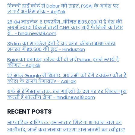
दिल्ली हाई कोर्ट से Dabur को राहत, FSSAI के आदेश पर
लगाई अंतरिम रोक - AajTak
26 KM माइलेज, 6 एयरबैग...कीमत ₹8,85,000! ये है देश की
सबसे ज्यादा बिकने वाली CNG कार; बड़ी फैमिली के लिए
बे... - hindi.news18.com
35 km का माइलेज देती है यह कार, कीमत ₹4.69 लाख;
अगस्त में ₹42,500 की छूट - Hindustan
Bajaj का धमाका, लॉन्च की दो नई Pulsar, इतने रुपये है
कीमत - AajTak
27 साल Google में बिताए, अब उसी को देंगे टक्कर! कौन हैं
कोटा के संजय घेमावत? - AajTak
बर्फ से रेगिस्तान तक...इन गाड़ियों के दम पर हर मिशन पूरा
करती है भारतीय सेना - hindi.news18.com
RECENT POSTS
साप्ताहिक राशिफल: इस सप्ताह मिलेगा भगवान राम का
आशीर्वाद, जानें कब मनाया जाएगा राम नवमी का त्योहार?