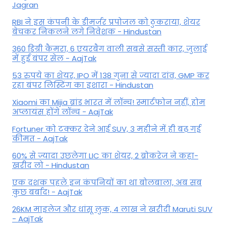
Jagran
RBI ने इस कंपनी के डीमर्जर प्रपोजल को ठुकराया, शेयर
बेचकर निकलने लगे निवेशक - Hindustan
360 डिग्री कैमरा, 6 एयरबैग वाली सबसे सस्ती कार, जुलाई
में हुई बंपर सेल - AajTak
53 रुपये का शेयर, IPO में 138 गुना से ज्यादा दांव, GMP कर
रहा बंपर लिस्टिंग का इशारा - Hindustan
Xiaomi का Mijia ब्रांड भारत में लॉन्च! स्मार्टफोन नहीं, होम
अप्लायंस होंगे लॉन्च - AajTak
Fortuner को टक्कर देने आई SUV, 3 महीने में ही बढ़ गई
कीमत - AajTak
60% से ज्यादा उछलेगा LIC का शेयर, 2 ब्रोकरेज ने कहा-
खरीद लो - Hindustan
एक दशक पहले इन कंपनियों का था बोलबाला, अब सब
कुछ बर्बाद! - AajTak
26KM माइलेज और धांसू लुक, 4 लाख ने खरीदी Maruti SUV
- AajTak