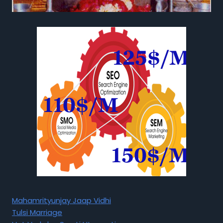
Mahamrityunjay Jaap Vidhi
Tulsi Marriage