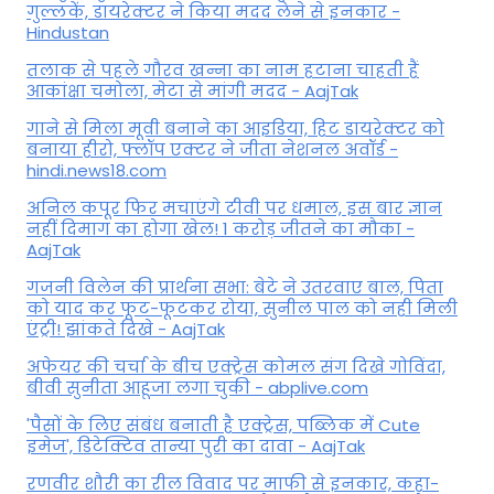
गुल्लकें, डायरेक्टर ने किया मदद लेने से इनकार -
Hindustan
तलाक से पहले गौरव खन्ना का नाम हटाना चाहती हैं
आकांक्षा चमोला, मेटा से मांगी मदद - AajTak
गाने से मिला मूवी बनाने का आइडिया, हिट डायरेक्टर को
बनाया हीरो, फ्लॉप एक्टर ने जीता नेशनल अवॉर्ड -
hindi.news18.com
अनिल कपूर फिर मचाएंगे टीवी पर धमाल, इस बार ज्ञान
नहीं दिमाग का होगा खेल! 1 करोड़ जीतने का मौका -
AajTak
गजनी विलेन की प्रार्थना सभा: बेटे ने उतरवाए बाल, पिता
को याद कर फूट-फूटकर रोया, सुनील पाल को नही मिली
एंट्री! झांकते दिखे - AajTak
अफेयर की चर्चा के बीच एक्ट्रेस कोमल संग दिखे गोविंदा,
बीवी सुनीता आहूजा लगा चुकी - abplive.com
'पैसों के लिए संबंध बनाती है एक्ट्रेस, पब्लिक में Cute
इमेज', डिटेक्टिव तान्या पुरी का दावा - AajTak
रणवीर शौरी का रील विवाद पर माफी से इनकार, कहा-