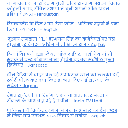
ना गावस्कर, ना सौरव गांगुली, वीरेंद्र सहवाग नंबर-1, विराट
कोहली 5 पर, रॉबिन उथप्पा ने चुनी अपनी ऑल टाइम
इंडिया टेस्ट XI - Hindustan
रिटायरमेंट के दिन आया ऐसा फोन... अजिंक्य रहाणे ने बना
लिया नया प्लान - AajTak
'दुश्मन समझता था...', हरभजन सिंह का कमेंटेटर्स पर बड़ा
खुलासा, रव‍िचंद्रन अश्विन ने भी खोला राज - AajTak
टिम डेविड बने T20I प्लेयर ऑफ द ईयर, मार्श ने वनडे तो
स्टार्क ने टेस्ट में मारी बाजी; ट्रैविस हेड बने सर्वश्रेष्ठ पुरुष
क्रिकेटर - Jansatta
टीम इंडिया से बाहर चल रहे सरफराज खान का छलका दर्द,
स्टोरी पोस्ट कर बयां किए हालात; दिए नई शुरुआत के
संकेत - Jagran
वैभव सूर्यवंशी का दिखेगा अब नया अवतार, राजस्थान
रॉयल्स के साथ बहा रहे हैं पसीना - India TV Hindi
पाकिस्तानी क्रिकेटर हमजा नजर पर 2 साल का बैन, PCB
ने ल‍िया बड़ा एक्शन, VISA व‍िवाद से बखेड़ा - AajTak