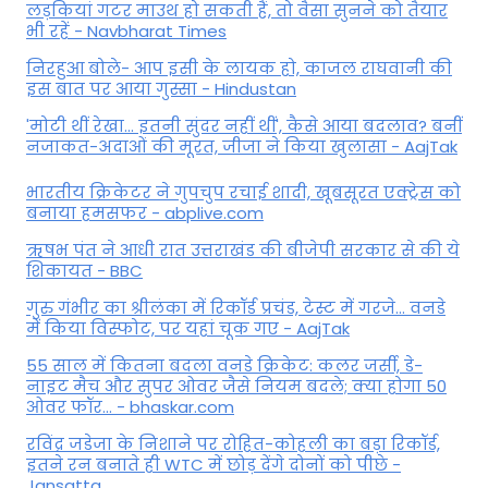
लड़कियां गटर माउथ हो सकती हैं, तो वैसा सुनने को तैयार
भी रहें - Navbharat Times
निरहुआ बोले- आप इसी के लायक हो, काजल राघवानी की
इस बात पर आया गुस्सा - Hindustan
'मोटी थीं रेखा... इतनी सुंदर नहीं थीं', कैसे आया बदलाव? बनीं
नजाकत-अदाओं की मूरत, जीजा ने किया खुलासा - AajTak
भारतीय क्रिकेटर ने गुपचुप रचाई शादी, खूबसूरत एक्ट्रेस को
बनाया हमसफर - abplive.com
ऋषभ पंत ने आधी रात उत्तराखंड की बीजेपी सरकार से की ये
शिकायत - BBC
गुरु गंभीर का श्रीलंका में र‍िकॉर्ड प्रचंड, टेस्ट में गरजे... वनडे
में किया व‍िस्फोट, पर यहां चूक गए - AajTak
55 साल में कितना बदला वनडे क्रिकेट: कलर जर्सी, डे-
नाइट मैच और सुपर ओवर जैसे नियम बदले; क्या होगा 50
ओवर फॉर... - bhaskar.com
रविंद्र जडेजा के निशाने पर रोहित-कोहली का बड़ा रिकॉर्ड,
इतने रन बनाते ही WTC में छोड़ देंगे दोनों को पीछे -
Jansatta