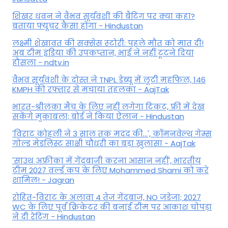
शिखर धवन ने वैभव सूर्यवंशी की बैटिंग पर क्या कहा?
बताया फ्यूचर कैसा होगा - Hindustan
लक्ष्मी शेखावत की सक्‍सेस स्‍टोरी: पहले मौत को मात दी!
अब टीम इंडिया की उपकप्तान, भाई ने नहीं टूटने दिया
हौसला - ndtv.in
वैभव सूर्यवंशी के दोस्त ने TNPL डेब्यू में लूटी महफिल, 146
KMPH की रफ्तार से मचाया तहलका - AajTak
भारत-श्रीलंका मैच के लिए नहीं लगेगा टिकट, फ्री में देख
सकेंगे मुकाबला; बोर्ड ने किया ऐलान - Hindustan
'विराट कोहली ने 3 साल तक मदद की...', कॉमनवेल्थ गेम्स
गोल्ड मेडलिस्ट साक्षी चौधरी का बड़ा खुलासा - AajTak
'साउथ अफ्रीका में गेंदबाजी करना आसान नहीं', भारतीय
टीम 2027 वर्ल्‍ड कप के लिए Mohammed Shami को करे
शामिल! - Jagran
रोहित-विराट के अलावा 4 तेज गेंदबाज, NO जडेजा; 2027
WC के लिए पूर्व क्रिकेटर की बनाई टीम पर आकाश चोपड़ा
ने दी रेटिंग - Hindustan