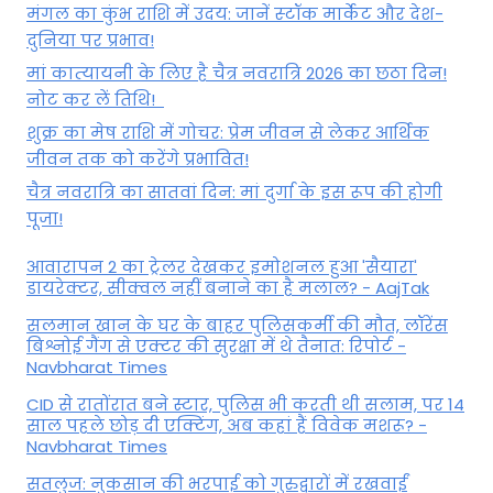
मंगल का कुंभ राशि में उदय: जानें स्‍टॉक मार्केट और देश-
दुनिया पर प्रभाव!
मां कात्‍यायनी के लिए है चैत्र नवरात्रि 2026 का छठा दिन!
नोट कर लें तिथि!
शुक्र का मेष राशि में गोचर: प्रेम जीवन से लेकर आर्थिक
जीवन तक को करेंगे प्रभावित!
चैत्र नवरात्रि का सातवां दिन: मां दुर्गा के इस रूप की होगी
पूजा!
आवारापन 2 का ट्रेलर देखकर इमोशनल हुआ 'सैयारा'
डायरेक्टर, सीक्वल नहीं बनाने का है मलाल? - AajTak
सलमान खान के घर के बाहर पुलिसकर्मी की मौत, लॉरेंस
बिश्नोई गैंग से एक्टर की सुरक्षा में थे तैनात: रिपोर्ट -
Navbharat Times
CID से रातोंरात बने स्टार, पुलिस भी करती थी सलाम, पर 14
साल पहले छोड़ दी एक्टिंग, अब कहां हैं विवेक मशरू? -
Navbharat Times
सतलुज: नुकसान की भरपाई को गुरुद्वारों में रखवाईं