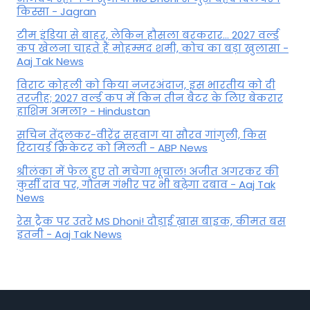
किस्सा - Jagran
टीम इंडिया से बाहर, लेकिन हौसला बरकरार... 2027 वर्ल्ड
कप खेलना चाहते हैं मोहम्मद शमी, कोच का बड़ा खुलासा -
Aaj Tak News
विराट कोहली को किया नजरअंदाज, इस भारतीय को दी
तरजीह; 2027 वर्ल्ड कप में किन तीन बैटर के लिए बेकरार
हाशिम अमला? - Hindustan
सचिन तेंदुलकर-वीरेंद्र सहवाग या सौरव गांगुली, किस
रिटायर्ड क्रिकेटर को मिलती - ABP News
श्रीलंका में फेल हुए तो मचेगा भूचाल! अजीत अगरकर की
कुर्सी दांव पर, गौतम गंभीर पर भी बढ़ेगा दबाव - Aaj Tak
News
रेस ट्रैक पर उतरे MS Dhoni! दौड़ाई ख़ास बाइक, कीमत बस
इतनी - Aaj Tak News