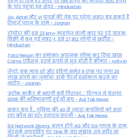
पहले ही दिन हर शेयर पर 199 रुपये का फायदा, 600 रुपये
के पार पहुंचा यह शेयर - Hindustan
Jio, Airtel और Vi यूजर्स की जेब पर पड़ेगा असर! बढ़ सकते हैं
रिचार्ज प्लान के दाम - Jagran
टोयोटा की इस 23 km+ माइलेज वाली कार पर टूटे ग्राहक,
बिक्री में बन गई नंबर-1; इसे 27,812 लोगों ने खरीदा -
Hindustan
Tata Nexon का धमाका! अचानक लॉन्च कर दिया खास
Camo एडिशन, इतने रुपये से शुरू होती है कीमत - ndtv.in
जेप्टो, बुक माय शो और इंडिगो समेत 9 एप्स पर लगा 20
लाख रुपये का जुर्माना; डार्क पैटर्न इस्तेमाल करने का
आरोप - Jagran
'स्‍टॉक मार्केट में आएगी बड़ी गिरावट...' दिग्‍गज ने चेताया,
2008 की भविष्यवाणी हुई थी सच - Aaj Tak News
संकट बड़ा है... दुनिया की 40 से ज्यादा कंपनियों को सता
रहा कौन सा डर? दनादन छंटनी - Aaj Tak News
5G Network Slicing: अलग होंगे 4G और 5G प्लान के दाम,
नेटवर्क स्लाइसिंग पर TRAI के नए सुझाव, तय स्पीड ना