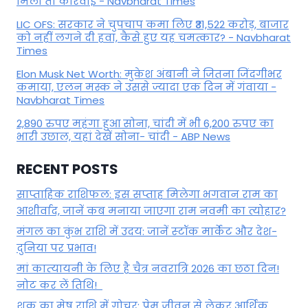
मिली तो कार्रवाई - Navbharat Times
LIC OFS: सरकार ने चुपचाप कमा लिए ₹31,522 करोड़, बाजार
को नहीं लगने दी हवा, कैसे हुए यह चमत्कार? - Navbharat
Times
Elon Musk Net Worth: मुकेश अंबानी ने जितना जिंदगीभर
कमाया, एलन मस्क ने उससे ज्यादा एक दिन में गंवाया -
Navbharat Times
2,890 रुपए महंगा हुआ सोना, चांदी में भी 6,200 रुपए का
भारी उछाल, यहां देखें सोना- चांदी - ABP News
RECENT POSTS
साप्ताहिक राशिफल: इस सप्ताह मिलेगा भगवान राम का
आशीर्वाद, जानें कब मनाया जाएगा राम नवमी का त्योहार?
मंगल का कुंभ राशि में उदय: जानें स्‍टॉक मार्केट और देश-
दुनिया पर प्रभाव!
मां कात्‍यायनी के लिए है चैत्र नवरात्रि 2026 का छठा दिन!
नोट कर लें तिथि!
शुक्र का मेष राशि में गोचर: प्रेम जीवन से लेकर आर्थिक