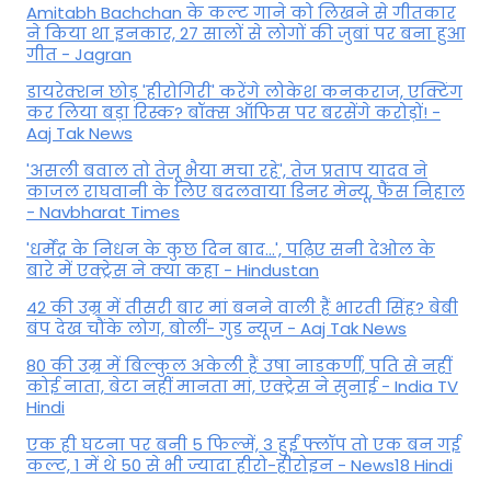
Amitabh Bachchan के कल्ट गाने को लिखने से गीतकार
ने किया था इनकार, 27 सालों से लोगों की जुबां पर बना हुआ
गीत - Jagran
डायरेक्शन छोड़ 'हीरोगिरी' करेंगे लोकेश कनकराज, एक्टिंग
कर लिया बड़ा रिस्क? बॉक्स ऑफिस पर बरसेंगे करोड़ों! -
Aaj Tak News
'असली बवाल तो तेजू भैया मचा रहे', तेज प्रताप यादव ने
काजल राघवानी के लिए बदलवाया डिनर मेन्यू, फैंस न‍िहाल
- Navbharat Times
'धर्मेंद्र के निधन के कुछ दिन बाद...', पढ़िए सनी देओल के
बारे में एक्ट्रेस ने क्या कहा - Hindustan
42 की उम्र में तीसरी बार मां बनने वाली हैं भारती सिंह? बेबी
बंप देख चौंके लोग, बोलीं- गुड न्यूज - Aaj Tak News
80 की उम्र में बिल्कुल अकेली हैं उषा नाडकर्णी, पति से नहीं
कोई नाता, बेटा नहीं मानता मां, एक्ट्रेस ने सुनाई - India TV
Hindi
एक ही घटना पर बनी 5 फिल्में, 3 हुईं फ्लॉप तो एक बन गई
कल्ट, 1 में थे 50 से भी ज्यादा हीरो-हीरोइन - News18 Hindi