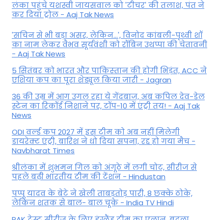
लंका पहुंचे यशस्वी जायसवाल को 'टीचर' की तलाश, पंत ने
कर द‍िया ट्रोल - Aaj Tak News
'सचिन से भी बड़ा असर, लेकिन...', व‍िनोद कांबली-पृथ्वी शॉ
का नाम लेकर वैभव सूर्यवंशी को रॉबिन उथप्पा की चेतावनी
- Aaj Tak News
5 सितंबर को भारत और पाकिस्‍तान की होगी भिड़ंत, ACC ने
एशिया कप का पूरा शेड्यूल किया जारी - Jagran
36 की उम्र में आग उगल रहा ये गेंदबाज, अब कपिल देव-डेल
स्टेन का रिकॉर्ड निशाने पर, टॉप-10 में एंट्री तय! - Aaj Tak
News
ODI वर्ल्ड कप 2027 में इस टीम को अब नहीं मिलेगी
डायरेक्ट एंट्री, बारिश ने धो दिया सपना, रद्द हो गया मैच -
Navbharat Times
श्रीलंका में शुभमन गिल को अंगूठे में लगी चोट, सीरीज से
पहले बढ़ी भारतीय टीम की टेंशन - Hindustan
पप्पू यादव के बेटे ने खेली ताबड़तोड़ पारी, 8 छक्के ठोके,
लेकिन शतक से बाल- बाल चूके - India TV Hindi
PAK टेस्ट सीरीज के लिए इंग्लैंड टीम का एलान, बदला