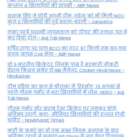
कप्तान 4 खिलाड़ियों की वापसी - ABP News
शशांक सिंह ने छोड़ी अपनी टीम, जडेजा को भी मिली NOC;
कुल 5 खिलाड़ियों की हुई अदला-बदली - Jansatta
लंका पहुंचे यशस्वी जायसवाल को 'टीचर' की तलाश, पंत ने
कर द‍िया ट्रोल - Aaj Tak News
हर्षित राणा पर चला BCCI का हंटर, 97 किलो तक बढ़ गया
वजन, वापस CoE भेजा - ABP News
वो 5 भारतीय क्रिकेटर, जिनके पास है सरकारी नौकरी;
ईशान किशन समेत दो RBI मैनेजर, Cricket Hindi News -
Hindustan
टीम इंडिया का कल से श्रीलंका में 'रिहर्सल', 15 अगस्त से
पहले गौतम गंभीर ने भरा ख‍िलाड़‍ियों में जोश, VIDEO - Aaj
Tak News
गौतम गंभीर और खराब टेस्ट क्रिकेट पर जमकर बोले
अजिंक्य रहाणे, कहा- सीनियर खिलाड़ियों की इज्जत होनी
चाहिए - Navbharat Times
माही के कमरे का वो एक सख्त नियम, संन्यास के बाद
अजिंक्‍य रहाणे ने सुनाया MS Dhoni से जुड़ा बेहद दिलचस्प