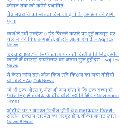
जीवन तक को करेंगे प्रभावित!
चैत्र नवरात्रि का सातवां दिन: मां दुर्गा के इस रूप की होगी
पूजा!
कर्ज में डूबी एक्ट्रेस C ग्रेड फिल्में करने पर हुई मजबूर, घर
चलाने को किए समझौते, बोली- आत्मा बेच दी - Aaj Tak
News
'बंटवारा 1947' में सिर्फ खाना पकाती दिखीं प्रीति जिंटा, सीन
करने में घबराईं, डायरेक्टर का जवाब सुन हुईं दंग - Aaj Tak
News
ये कैसा मौन व्रत! मीम किंग रवि किशन का नया वीडियो
वायरल - Aaj Tak News
'मैं भी एक औरत हूं, मेरा भी मन होता है कि एक बच्चा हो',
पवन सिंह से तलाक के बीच बोलीं ज्योति सिंह - Navbharat
Times
ओटीटी पर 7 अगस्त रिलीज होंगी ये 8 धमाकेदार फिल्में-
सीरीज, एक्शन-सस्पेंस का भरपूर डोज, वीकेंड बनाएं खास -
News18 Hindi