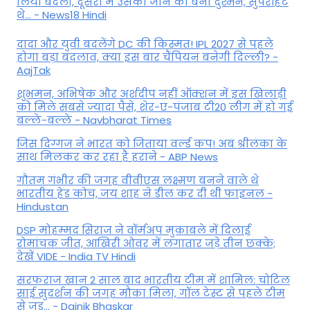
लिया बदला, दूसरी में उसकी जान की बनी दुश्मन, सुपरहिट
थे... - News18 Hindi
दादा और युवी बदलेंगे DC की किस्मत! IPL 2027 से पहले
होगा बड़ा बदलाव, क्या इस बार चैंपियन बनेगी दिल्ली? -
AajTak
शुभमन, अभिषेक और अर्शदीप नहीं ऑक्शन में इस खिलाड़ी
को मिले सबसे ज्यादा पैसे, शेर-ए-पंजाब टी20 लीग में हो गई
बल्ले-बल्ले - Navbharat Times
जिस दिग्गज ने भारत को जिताया वर्ल्ड कप! अब श्रीलंका के
साथ मिलकर कर रहा है हराने - ABP News
गौतम गंभीर की जगह वीवीएस लक्ष्मण बनने वाले थे
भारतीय हेड कोच, जय शाह ने डील कर दी थी फाइनल -
Hindustan
DSP मोहम्मद सिराज ने वॉर्मअप मुकाबले में दिलाई
रोमांचक जीत, आखिरी ओवर में लगातार जड़े तीन छक्के;
देखें VIDE - India TV Hindi
सरफराज खान 2 साल बाद भारतीय टीम में शामिल: चोटिल
साई सुदर्शन की जगह मौका मिला, गॉल टेस्ट से पहले टीम
से जुड़... - Dainik Bhaskar