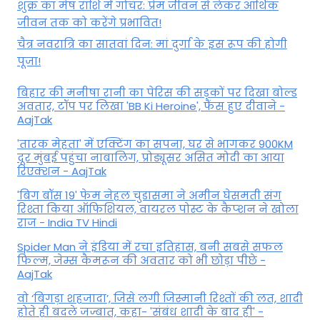
शुक्र का मेष राशि में गोचर: प्रेम जीवन से लेकर आर्थिक
जीवन तक को करेंगे प्रभावित!
चैत्र नवरात्रि का सातवां दिन: मां दुर्गा के इस रूप की होगी
पूजा!
बिहार की मनीषा रानी का पेरिस की सड़कों पर दिखा बोल्ड
अवतार, टॉप पर लिखा 'BB Ki Heroine', फैंस हुए दीवाने -
AajTak
'तारक मेहता' में एक्टिंग का सपना, घर से भागकर 900KM
दूर मुंबई पहुंचा नाबालिग, प्रोड्यूसर असित मोदी का आया
रिएक्शन - AajTak
'बिग बॉस 19' फेम नेहल चुडासमा ने अमीन घेसमती संग
रिश्ता किया ऑफिशियल, वायरल पोस्ट के कैप्शन ने खोला
राज - India TV Hindi
Spider Man ने इंडिया में रचा इतिहास, बनी सबसे सफल
फिल्म, जेम्स कैमरून की अवतार को भी छोड़ा पीछे -
AajTak
वो ‘बिगड़ा शहजादा’, जिसे लगी जिस्मानी रिश्तों की लत, शादी
होते ही बदले जज्बात, कहा- 'संबंध शादी के बाद ही' -