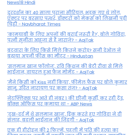
News18 Hindi
दूरदर्शन का 40 साला पुराना सीरियल, भड़क गए थे लोग,
एक्टर पर बरसाए पत्थर, डॉक्टरों को मेकर्स को लिखनी पड़ी
चिट्ठी - Navbharat Times
'कामयाबी के लिए अपनों की बुराई जरूरी है?', बोले गोविंदा,
पत्नी सुनीता आहूजा से हैं नाराज? - AajTak
बंटवारा के लिए किसे मिले कितने करोड़? सनी देओल ने
बढ़ाया अपनी फीस का मीटर - Hindustan
'सलमान खान फॉलोज', रवि किशन की बेटी रीवा से मिले
भाईजान, वायरल हुआ फैन मोमेंट - AajTak
'मैंने किसी को Kiss नहीं किया', फीमेल फैंस पर बोले कुमार
सानू, उदित नारायण पर कसा तंज? - AajTak
नेटफ्लिक्स पर आते ही नंबर 1 की छीनी कुर्सी, कर रही ट्रेंड,
बॉक्स ऑफिस पर कमाया था - ABP News
'दुख-दर्द में थे सलमान खान', ड्रिंक करते हुए गोविंदा ने दी
सलाह, बदली भाईजान की जिंदगी - AajTak
एक ही हीरोइन की 2 फिल्में, पहली में पति की हत्या का