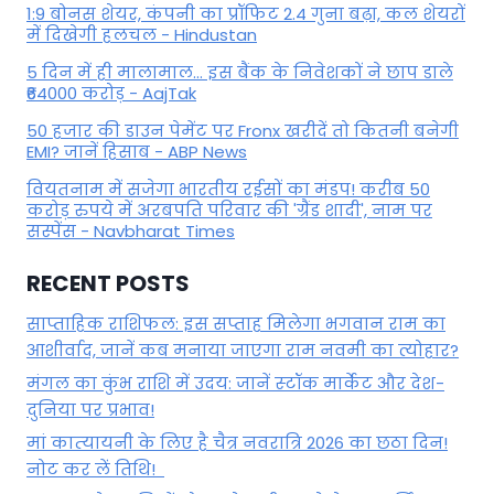
1:9 बोनस शेयर, कंपनी का प्रॉफिट 2.4 गुना बढ़ा, कल शेयरों
में दिखेगी हलचल - Hindustan
5 दिन में ही मालामाल... इस बैंक के निवेशकों ने छाप डाले
₹64000 करोड़ - AajTak
50 हजार की डाउन पेमेंट पर Fronx खरीदें तो कितनी बनेगी
EMI? जानें हिसाब - ABP News
वियतनाम में सजेगा भारतीय रईसों का मंडप! करीब 50
करोड़ रुपये में अरबपति परिवार की 'ग्रैंड शादी', नाम पर
सस्पेंस - Navbharat Times
RECENT POSTS
साप्ताहिक राशिफल: इस सप्ताह मिलेगा भगवान राम का
आशीर्वाद, जानें कब मनाया जाएगा राम नवमी का त्योहार?
मंगल का कुंभ राशि में उदय: जानें स्‍टॉक मार्केट और देश-
दुनिया पर प्रभाव!
मां कात्‍यायनी के लिए है चैत्र नवरात्रि 2026 का छठा दिन!
नोट कर लें तिथि!