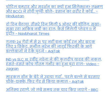
चोटिल बुमराह और सुदर्शन का क्यों हुआ सिलेक्शन? लक्ष्मण
और BCCI ने तोड़ी चुप्पी; बोले- इंसान का शरीर है कोई… -
Hindustan
दो दिन बैठाया, तीसरे दिन मिली 5 ओवर की बॉलिंग, सूखा-
सूखा रहा आकिब नबी का हाल, कैसे मिलेगी प्लेइंग 11 में
एंट्री? - Navbharat Times
गजब! 24 गेंदों में से 21 पर नहीं बना कोई रन और झटक
लिए 3 विकेट, सुनील नरेन की जादुई फिरकी के आगे
बल्लेबाजों ने टेके घुटने - AajTak
IND vs SLC XI: रवींद्र जडेजा ने की कुलदीप यादव की नकल,
हंसते-हंसते कोच गौतम गंभीर का हुआ बुरा हाल- Video -
Jagran
माइकल वॉन के बेटे ने उड़ाया गर्दा... पहले बल्ले से बरसाए
चौके-छक्के, फिर गेंद से किया कमाल - AajTak
अजिंक्य रहाणे, जो लंबे समय तक याद किए जाएंगे - BBC