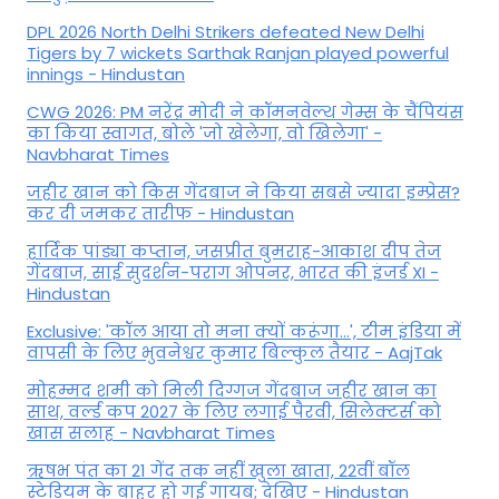
DPL 2026 North Delhi Strikers defeated New Delhi
Tigers by 7 wickets Sarthak Ranjan played powerful
innings - Hindustan
CWG 2026: PM नरेंद्र मोदी ने कॉमनवेल्थ गेम्स के चैंपियंस
का किया स्वागत, बोले 'जो खेलेगा, वो खिलेगा' -
Navbharat Times
जहीर खान को किस गेंदबाज ने किया सबसे ज्यादा इम्प्रेस?
कर दी जमकर तारीफ - Hindustan
हार्दिक पांड्या कप्तान, जसप्रीत बुमराह-आकाश दीप तेज
गेंदबाज, साई सुदर्शन-पराग ओपनर, भारत की इंजर्ड XI -
Hindustan
Exclusive: 'कॉल आया तो मना क्यों करूंगा...', टीम इंडिया में
वापसी के लिए भुवनेश्वर कुमार बिल्कुल तैयार - AajTak
मोहम्मद शमी को मिली दिग्गज गेंदबाज जहीर खान का
साथ, वर्ल्ड कप 2027 के लिए लगाई पैरवी, सिलेक्टर्स को
खास सलाह - Navbharat Times
ऋषभ पंत का 21 गेंद तक नहीं खुला खाता, 22वीं बॉल
स्टेडियम के बाहर हो गई गायब; देखिए - Hindustan