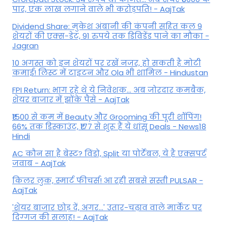
पार, एक लाख लगाने वाले भी करोड़पति! - AajTak
Dividend Share: मुकेश अंबानी की कंपनी सहित कल 9
शेयरों की एक्स-डेट, 91 रुपये तक डिविडेंड पाने का मौका -
Jagran
10 अगस्त को इन शेयरों पर रखें नजर, हो सकती है मोटी
कमाई! लिस्ट में टाइटन और Ola भी शामिल - Hindustan
FPI Return: भाग रहे थे ये निवेशक... अब जोरदार कमबैक,
शेयर बाजार में झोंके पैसे - AajTak
₹1500 से कम में Beauty और Grooming की पूरी शॉपिंग!
66% तक डिस्काउंट, ₹177 से शुरू हैं ये धांसू Deals - News18
Hindi
AC कौन सा है बेस्ट? विंडो, Split या पोर्टेबल, ये है एक्सपर्ट
जवाब - AajTak
किलर लुक, स्मार्ट फीचर्स! आ रही सबसे सस्ती PULSAR -
AajTak
'शेयर बाजार छोड़ दें, अगर...' उतार-चढ़ाव वाले मार्केट पर
दिग्‍गज की सलाह! - AajTak