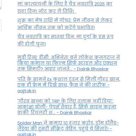
मां कात्‍यायनी के लिए है चैत्र नवरात्रि 2026 का
छठा दिन! नोट कर लें तिथि!
शुक्र का मेष राशि में गोचर: प्रेम जीवन से लेकर
आर्थिक जीवन तक को करेंगे प्रभावित!
चैत्र नवरात्रि का सातवां दिन: मां दुर्गा के इस रूप
की होगी पूजा!
मूवी रिव्यू: डीसी: अभिनेता बने लोकेश कनगराज ने
किया कमाल या फिल्म सिर्फ स्टाइल और एक्शन
तक सिमटी? आइए जानते... - Dainik Bhaskar
पति के सामने Ex कुशाल टंडन से मिलीं गौहर खान,
एक ही फ्रेम में दिखे साथ, फैंस ने की तारीफ -
aajtak.in
'गौरव खन्ना को TRP के लिए तलाक नहीं दिया':
आकांक्षा बोलीं- पेपर्स तैयार हैं, सिर्फ साइन करना
बाकी; रियलटी श... - Dainik Bhaskar
Spider Man ने कमाए 10 हजार करोड़, टॉम हॉलैेंड-
जैंडेया की दूसरी सीक्रेट वेडिंग, पहुंचे ये सितारे! -
aajtak.in