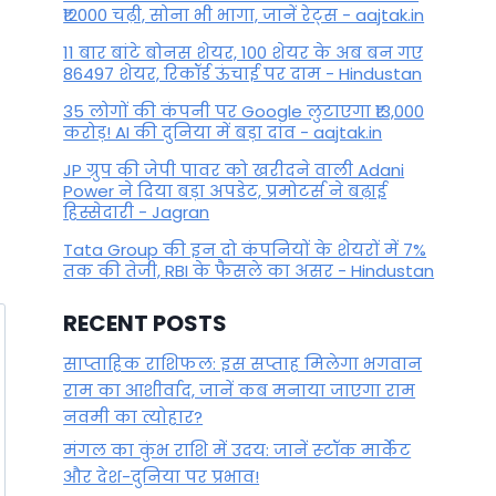
₹12000 चढ़ी, सोना भी भागा, जानें रेट्स - aajtak.in
11 बार बांटे बोनस शेयर, 100 शेयर के अब बन गए
86497 शेयर, रिकॉर्ड ऊंचाई पर दाम - Hindustan
35 लोगों की कंपनी पर Google लुटाएगा ₹13,000
करोड़! AI की दुनिया में बड़ा दांव - aajtak.in
JP ग्रुप की जेपी पावर को खरीदने वाली Adani
Power ने दिया बड़ा अपडेट, प्रमोटर्स ने बढ़ाई
हिस्सेदारी - Jagran
Tata Group की इन दो कंपनियों के शेयरों में 7%
तक की तेजी, RBI के फैसले का असर - Hindustan
RECENT POSTS
साप्ताहिक राशिफल: इस सप्ताह मिलेगा भगवान
राम का आशीर्वाद, जानें कब मनाया जाएगा राम
नवमी का त्योहार?
मंगल का कुंभ राशि में उदय: जानें स्‍टॉक मार्केट
और देश-दुनिया पर प्रभाव!