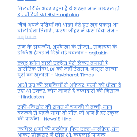
बिलबोर्ड के अंदर रहता है ये शख्स! जानें वायरल हो
रहे वीडियो का सच - aajtak.in
'मैंने अपने पतियों को धोखा देते हुए खुद पकड़ा था',
बोलीं श्वेता तिवारी, करण जौहर ने कस दिया तंज -
aajtak.in
राम के डायलॉग, शूर्पणखा के सीन्स... रामायण के
इंग्लिश ट्रेलर में दिखे बड़े बदलाव - aajtak.in
क्यूट इमेज वाली एक्ट्रेस पैसे लेकर बनाती है
शारीरिक संबंध, BF को नहीं ऐतराज, जासूस तान्‍या
पुरी का खुलासा - Navbharat Times
आधी उम्र की लड़कियों से अफेयर, पत्नी को धोखा दे
रहा था एक्टर, लोग मानते हैं वफादारी की मिसाल
- Hindustan
रफी-किशोर की संगत में चमकी ये बच्ची, नाम
बदलने से पहले गाया वो गीत, जो आज है हर स्कूल
की प्रार्थना - News18 Hindi
'कपिल शर्मा की गर्लफ्रेंड, फिर एक्स-गर्लफ्रेंड', तंग
आकर प्रोड्यूसर ने छोड़ा शो, कहलाई 'पागल' -