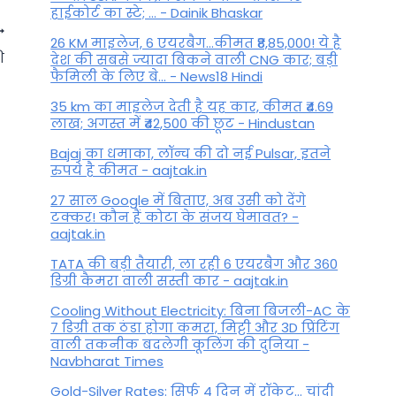
हाईकोर्ट का स्टे; ... - Dainik Bhaskar
26 KM माइलेज, 6 एयरबैग...कीमत ₹8,85,000! ये है
ि
देश की सबसे ज्यादा बिकने वाली CNG कार; बड़ी
फैमिली के लिए बे... - News18 Hindi
35 km का माइलेज देती है यह कार, कीमत ₹4.69
लाख; अगस्त में ₹42,500 की छूट - Hindustan
Bajaj का धमाका, लॉन्च की दो नई Pulsar, इतने
रुपये है कीमत - aajtak.in
27 साल Google में बिताए, अब उसी को देंगे
टक्कर! कौन हैं कोटा के संजय घेमावत? -
aajtak.in
TATA की बड़ी तैयारी, ला रही 6 एयरबैग और 360
Aaj Ka Rashifal 01 August
डिग्री कैमरा वाली सस्ती कार - aajtak.in
2024: कैसा रहेगा अगस्त महीने का
Cooling Without Electricity: बिना बिजली-AC के
पहला दिन, पढ़ें मेष से लेकर मीन
7 डिग्री तक ठंडा होगा कमरा, मिट्टी और 3D प्रिंटिंग
वाली तकनीक बदलेगी कूलिंग की दुनिया -
राशियों का राशिफल
Navbharat Times
By
August 1, 2024
Gold-Silver Rates: सिर्फ 4 दिन में रॉकेट... चांदी