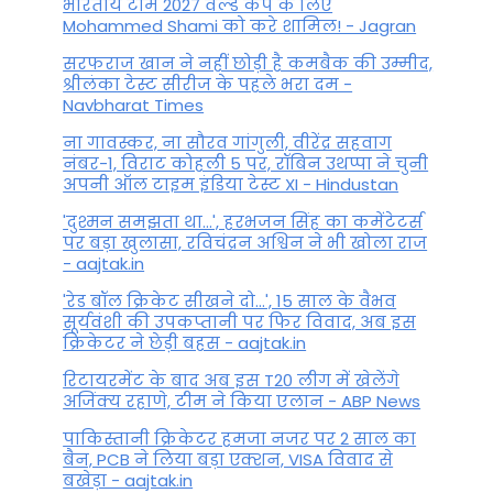
भारतीय टीम 2027 वर्ल्‍ड कप के लिए
Mohammed Shami को करे शामिल! - Jagran
सरफराज खान ने नहीं छोड़ी है कमबैक की उम्मीद,
श्रीलंका टेस्ट सीरीज के पहले भरा दम -
Navbharat Times
ना गावस्कर, ना सौरव गांगुली, वीरेंद्र सहवाग
नंबर-1, विराट कोहली 5 पर, रॉबिन उथप्पा ने चुनी
अपनी ऑल टाइम इंडिया टेस्ट XI - Hindustan
'दुश्मन समझता था...', हरभजन सिंह का कमेंटेटर्स
पर बड़ा खुलासा, रव‍िचंद्रन अश्विन ने भी खोला राज
- aajtak.in
'रेड बॉल क्रिकेट सीखने दो...', 15 साल के वैभव
सूर्यवंशी की उपकप्तानी पर फ‍िर व‍िवाद, अब इस
क्रिकेटर ने छेड़ी बहस - aajtak.in
रिटायरमेंट के बाद अब इस T20 लीग में खेलेंगे
अजिंक्य रहाणे, टीम ने किया एलान - ABP News
पाकिस्तानी क्रिकेटर हमजा नजर पर 2 साल का
बैन, PCB ने ल‍िया बड़ा एक्शन, VISA व‍िवाद से
बखेड़ा - aajtak.in