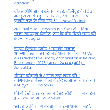
aajtak.in
बॉक्स ऑफिस का ब्लैक फ्राइडे: बॉलीवुड के लिए
मनहूस साबित हुआ 7 अगस्त, देवानंद से अक्षय
कुमार तक के लिए रहा अ... - News18 Hindi
सनी देओल की 'Batwara 1947' का रोमांटिक
गाना 'तबस्सुम' रिलीज, जंग के बीच दिखी प्यार की
झलक - Jagran
लाइव क्रिकेट स्कोर: आयरलैंड बनाम
अफगानिस्तान स्कोरकार्ड, आज का मैच | IRE Vs
AFG Cricket Live Score, Afghanistan in Ireland,
5 ODI Series, 2026 | AFG - 244/4 (40.1) -
Jansatta
'विराट कोहली ने 3 साल तक मदद की...',
कॉमनवेल्थ गेम्स गोल्ड मेडलिस्ट साक्षी चौधरी का
बड़ा खुलासा - aajtak.in
फ्री में देखें भारत-श्रीलंका टेस्ट सीरीज, जानें करना
होगा क्या काम - ABP News
'साउथ अफ्रीका में गेंदबाजी करना आसान नहीं',