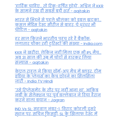
'हार्दिक चाहिए... तो रिंकू-हर्षित छोड़ो', अश्विन ने KKR
के सामने रख दी सबसे बड़ी शर्त - aajtak.in
भारत से भिड़ने से पहले श्रीलंका को डबल झटका...
कुसल मेंडिस टेस्ट सीरीज से बाहर, ये धुरंधर भी
चोटिल - aajtak.in
हर साल कितने भारतीय पहुंच रहे हैं बैंकॉक,
लगातार चौंका रही टूरिस्टों की संख्या - India.com
KKR ने खरीदा, लेकिन नहीं मिला एक भी IPL मैच...
अब 31 साल की उम्र में चोटों से हारकर लिया
संन्यास - aajtak.in
केएल राहुल ने किया वॉर्म-अप मैच में ब्लंडर, टीम
इंडिया के प्लेयर्स का कैच छोड़ने का सिलसिला
जारी - India TV Hindi
'उसे रिप्लेसमेंट के तौर पर नहीं आना था', आकिब
नबी के सेलेक्शन पर पूर्व बल्लेबाज ने दिया हैरान
करने वाला बयान - Jagran
IND Vs SL: सहवाग नंबर-1, विराट कोहली दूसरे
स्थान पर, सचिन फिसड्डी, SL के खिलाफ टेस्ट में