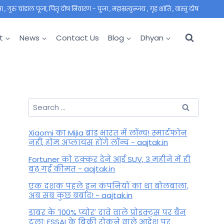
 गुरु चांडाल पूजा, पितृ दोष निवारण - पूजा , महाम्रत्युन्जय , गृह शांति , वास्तु दोष
t
News
Contact Us
Blog
Dhyan
Search
for:
Xiaomi का Mijia ब्रांड भारत में लॉन्च! स्मार्टफोन
नहीं, होम अप्लायंस होंगे लॉन्च - aajtak.in
Fortuner को टक्कर देने आई SUV, 3 महीने में ही
बढ़ गई कीमत - aajtak.in
एक दशक पहले इन कंपनियों का था बोलबाला,
अब सब कुछ बर्बाद! - aajtak.in
डाबर के '100% प्योर' दावे वाले प्रोडक्ट्स पर बैन
टला: FSSAI के बिक्री रोकने वाले आदेश पर