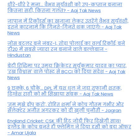
धीरे-धीरे रे मना… वैभव सूर्यवंशी को उप-कप्तान बनाना
कितना सही, कितना गलत? - Aaj Tak News
जापान में रिकॉर्ड्स का खजाना लेकर उतरेंगे वैभव सूर्यवंशी,
इतने कारनामे कि गिनते-गिनते थक जाएंगे! - Aaj Tak
News
जोस बटलर बने नंबर-1, तोड़ा पोलार्ड का वर्ल्ड रिकॉर्ड; बने
टी20 में सबसे ज्यादा रन बनाने वाले बल्लेबाज -
Hindustan
बेटी र‍िद्ध‍िमा पर उमड़ा क्रिकेटर सूर्यकुमार यादव का प्यार,
'रख विश्वास' वाले पोस्ट से BCCI को दिया संदेश - Aaj Tak
News
9 छक्के, 6 चौके... DPL में यश धुल ने जड़ा तूफानी शतक,
द‍िग्वेश राठी को भी स‍िखाया सबक - Aaj Tak News
'तुम मुझे ड्रॉप करो', रोहित शर्मा ने कोच गौतम गंभीर और
सेलेक्टर अजीत अगरकर को दी खुली चुनौती - Jagran
England Cricket: CSK की हिट जोड़ी फिर दिखेगी साथ!
इंग्लैंड के कोच बनते ही फ्लेमिंग ने दिया हसी को बड़ा ऑफर
- Amar Ujala