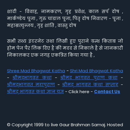
शादी - विवाह, नामकरण, गृह प्रवेश, काल सर्प दोष ,
मार्कण्डेय पूजा , गुरु चांडाल पूजा, पितृ दोष निवारण - पूजा ,
महाम्रत्युन्जय , गृह शांति , वास्तु दोष
सभी तथ्य इंटरनेट तथा लिखी हुए पुराने ग्रन्थ किताब जो
होम पेज पैर लिंक दिए है की मदद से निकाले है से जानकारी
निकालकर एक जगह एकत्रित किया गया है ,
Shree Mad Bhagwat Katha
-
Shri Mad Bhagwat Katha
-
श्रीमद्भागवत कथा
-
श्रीमद भागवत पुराण कथा
-
श्रीमद्भागवत महापुराण
-
श्रीमद् भागवत कथा सप्ताह
-
श्रीमद् भागवत कथा ज्ञान यज्ञ
- Click here -
Contact Us
© Copyright 1999 to live Gaur Brahman Samaj. Hosted