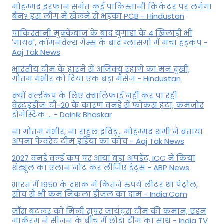
मोहम्मद इरफान समेत कई पाकिस्तानी क्रिकेटर पर लगेगा
बैन? इस लीग में खेलने से भड़का PCB - Hindustan
पाकिस्तानी मुक्केबाज के बाद युगांडा के 4 खिलाड़ी भी
'गायब', कॉमनवेल्थ गेम्स के बाद ग्लासगो में मचा हड़कंप -
Aaj Tak News
भारतीय टीम के हारने से अजिंक्य रहाणे का मन दुखी,
गौतम गंभीर को दिया एक बड़ा मैसेज - Hindustan
क्यों वर्ल्डकप के लिए क्वालिफाई नहीं कर पा रही
वेस्टइंडीज: टी-20 के कारण वनडे से फोकस हटा, कमजोर
डोमेस्टिक ... - Dainik Bhaskar
ना गौतम गंभीर, ना राहुल द्रव‍िड़... मोहम्मद शमी ने बताया
अपना फेवरेट टीम इंड‍िया का कोच - Aaj Tak News
2027 वनडे वर्ल्ड कप पर आया बड़ा अपडेट, ICC ने किया
शेड्यूल का एलान नोट कर लीजिए डेट्स - ABP News
भारत में 1950 के दशक में कितने रुपये लीटर था पेट्रोल,
सोच से भी कम निकला डीजल का दाम - India.Com
जॉस बटलर को मिली सुपर जायंट्स टीम की कमान, एडन
मार्करम ने सीजन के बीच में छोड़ा टीम का साथ - India TV