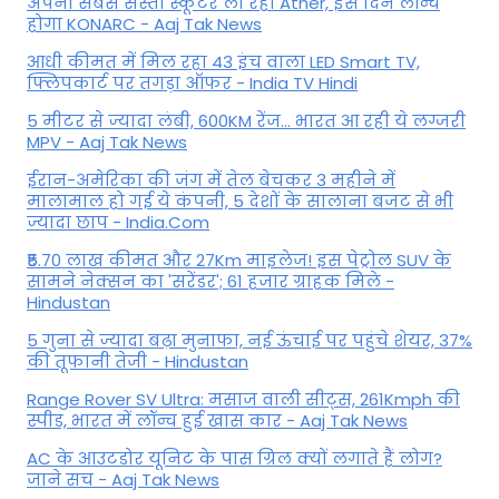
अपना सबसे सस्ता स्कूटर ला रहा Ather, इस दिन लॉन्च
होगा KONARC - Aaj Tak News
आधी कीमत में मिल रहा 43 इंच वाला LED Smart TV,
फ्लिपकार्ट पर तगड़ा ऑफर - India TV Hindi
5 मीटर से ज्यादा लंबी, 600KM रेंज... भारत आ रही ये लग्जरी
MPV - Aaj Tak News
ईरान-अमेरिका की जंग में तेल बेचकर 3 महीने में
मालामाल हो गई ये कंपनी, 5 देशों के सालाना बजट से भी
ज्यादा छाप - India.Com
₹5.70 लाख कीमत और 27Km माइलेज! इस पेट्रोल SUV के
सामने नेक्सन का 'सरेंडर'; 61 हजार ग्राहक मिले -
Hindustan
5 गुना से ज्यादा बढ़ा मुनाफा, नई ऊंचाई पर पहुंचे शेयर, 37%
की तूफानी तेजी - Hindustan
Range Rover SV Ultra: मसाज वाली सीट्स, 261Kmph की
स्पीड, भारत में लॉन्च हुई खास कार - Aaj Tak News
AC के आउटडोर यूनिट के पास ग्रिल क्यों लगाते हैं लोग?
जाने सच - Aaj Tak News