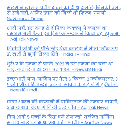
सलमान खान ने प्रदीप रावत को दी श्रद्धांजलि, जिनकी वजह
से उन्हें नहीं, आमिर खान को मिली थी फिल्म 'गजनी' -
Navbharat Times
शादी नहीं, इस वजह से दीपिका कक्कड़ ने कबूला था
इस्लाम, बनी फैजा इब्राहिम! को-स्टार ने किया बड़ा खुलासा
- Aaj Tak News
शिवांगी जोशी को पीछे छोड़ श्रेया कालरा ने जीता 'लॉक अप
2', खुशी से झूमीं शिल्पा शिंदे - India TV Hindi
धुरंधर के हमजा से पहले, 2022 में इस हमजा का चला था
जादू, कर लिया था OTT पर कब्जा - News18 Hindi
इच्छाधारी नाग-नागिन पर बेस्ड 6 फिल्म, 2 ब्लॉकबस्टर, 3
फ्लॉप और 1 डिजास्टर; एक तो सावन के महीने में हुई थी र...
- News18 Hindi
बाबर आजम की कप्तानी में पाकिस्तान की दमदार वापसी,
3 साल बाद विदेश में मिली टेस्ट जीत - Aaj Tak News
बिन शादी 5 बच्चों के पिता बने रोनाल्डो, गर्लफ्रेंड जॉर्जिना
संग 10 साल का साथ, अब करेंगे शादी? - Aaj Tak News