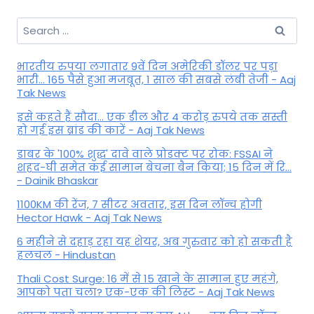
Search
for:
भारतीय रुपया लगातार 9वें दिन अमेरिकी डॉलर पर पड़ा
भारी... 165 पैसे हुआ मजबूत, 1 साल की सबसे लंबी तेजी - Aaj
Tak News
इसे कहते हैं सौदा... एक डील और 4 करोड़ रुपये तक सस्ती
हो गई इस ब्रांड की कारें - Aaj Tak News
डाबर के '100% शुद्ध' दावे वाले प्रोडक्ट पर रोक: FSSAI ने
शहद-घी समेत कई सामान बेचना बैन किया; 15 दिन में रि...
- Dainik Bhaskar
1100KM की रेंज, 7 सीटर अवतार, इस दिन लॉन्च होगी
Hector Hawk - Aaj Tak News
6 महीने से दहाड़ रहा यह शेयर, अब गुरुवार को हो सकती है
हलचल - Hindustan
Thali Cost Surge: 16 में से 15 खाने के सामान हुए महंगे,
आपको पता चला? एक-एक की लिस्ट - Aaj Tak News