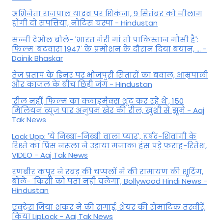
अभिनेता राजपाल यादव पर शिकंजा, 9 सितंबर को नीलाम
होंगी दो संपत्तियां, नोटिस चस्पा - Hindustan
सन्नी देओल बोले- 'भारत मेरी मां तो पाकिस्तान मौसी है':
फिल्म 'बंटवारा 1947' के प्रमोशन के दौरान दिया बयान, ... -
Dainik Bhaskar
तेज प्रताप के डिनर पर भोजपुरी सितारों का बवाल, आम्रपाली
और काजल के बीच छिड़ी जंग - Hindustan
'रील नहीं, फिल्म का क्लाइमैक्स शूट कर रहे थे', 150
मिलियन व्यूज पार अनुपम खेर की रील, खुशी से झूमे - Aaj
Tak News
Lock Upp: 'ये निब्बा-निब्बी वाला प्यार', हर्षद-शिवांगी के
रिश्ते का प्रिंस नरूला ने उड़ाया मजाक! हंस पड़े फराह-रितेश,
VIDEO - Aaj Tak News
रणबीर कपूर ने रबड़ की चप्पलों में की रामायण की शूटिंग,
बोले- 'किसी को पता नहीं चलेगा', Bollywood Hindi News -
Hindustan
एक्ट्रेस जिया शंकर ने की सगाई, शेयर की रोमांटिक तस्वीरें,
किया LipLock - Aaj Tak News