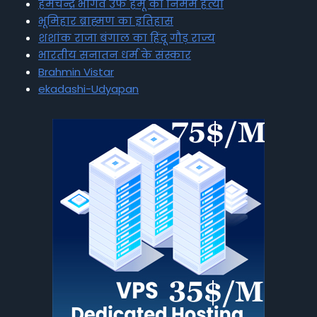
हेमचन्द्र भार्गव उर्फ हेमू की निर्मम हत्या
भूमिहार ब्राह्मण का इतिहास
शशांक राजा बंगाल का हिंदू गौड़ राज्य
भारतीय सनातन धर्म के संस्कार
Brahmin Vistar
ekadashi-Udyapan