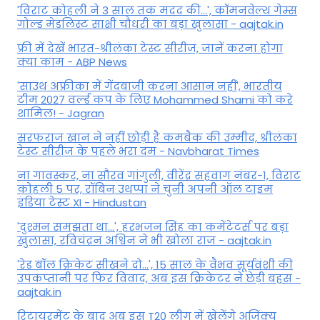
'विराट कोहली ने 3 साल तक मदद की...', कॉमनवेल्थ गेम्स
गोल्ड मेडलिस्ट साक्षी चौधरी का बड़ा खुलासा - aajtak.in
फ्री में देखें भारत-श्रीलंका टेस्ट सीरीज, जानें करना होगा
क्या काम - ABP News
'साउथ अफ्रीका में गेंदबाजी करना आसान नहीं', भारतीय
टीम 2027 वर्ल्‍ड कप के लिए Mohammed Shami को करे
शामिल! - Jagran
सरफराज खान ने नहीं छोड़ी है कमबैक की उम्मीद, श्रीलंका
टेस्ट सीरीज के पहले भरा दम - Navbharat Times
ना गावस्कर, ना सौरव गांगुली, वीरेंद्र सहवाग नंबर-1, विराट
कोहली 5 पर, रॉबिन उथप्पा ने चुनी अपनी ऑल टाइम
इंडिया टेस्ट XI - Hindustan
'दुश्मन समझता था...', हरभजन सिंह का कमेंटेटर्स पर बड़ा
खुलासा, रव‍िचंद्रन अश्विन ने भी खोला राज - aajtak.in
'रेड बॉल क्रिकेट सीखने दो...', 15 साल के वैभव सूर्यवंशी की
उपकप्तानी पर फ‍िर व‍िवाद, अब इस क्रिकेटर ने छेड़ी बहस -
aajtak.in
रिटायरमेंट के बाद अब इस T20 लीग में खेलेंगे अजिंक्य