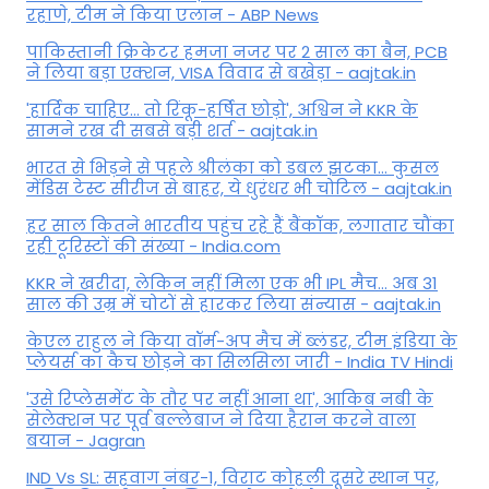
रहाणे, टीम ने किया एलान - ABP News
पाकिस्तानी क्रिकेटर हमजा नजर पर 2 साल का बैन, PCB
ने ल‍िया बड़ा एक्शन, VISA व‍िवाद से बखेड़ा - aajtak.in
'हार्दिक चाहिए... तो रिंकू-हर्षित छोड़ो', अश्विन ने KKR के
सामने रख दी सबसे बड़ी शर्त - aajtak.in
भारत से भिड़ने से पहले श्रीलंका को डबल झटका... कुसल
मेंडिस टेस्ट सीरीज से बाहर, ये धुरंधर भी चोटिल - aajtak.in
हर साल कितने भारतीय पहुंच रहे हैं बैंकॉक, लगातार चौंका
रही टूरिस्टों की संख्या - India.com
KKR ने खरीदा, लेकिन नहीं मिला एक भी IPL मैच... अब 31
साल की उम्र में चोटों से हारकर लिया संन्यास - aajtak.in
केएल राहुल ने किया वॉर्म-अप मैच में ब्लंडर, टीम इंडिया के
प्लेयर्स का कैच छोड़ने का सिलसिला जारी - India TV Hindi
'उसे रिप्लेसमेंट के तौर पर नहीं आना था', आकिब नबी के
सेलेक्शन पर पूर्व बल्लेबाज ने दिया हैरान करने वाला
बयान - Jagran
IND Vs SL: सहवाग नंबर-1, विराट कोहली दूसरे स्थान पर,