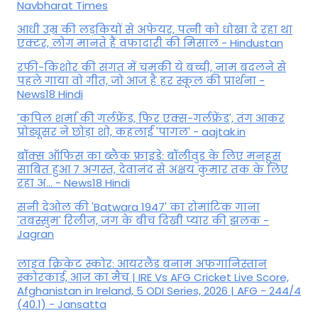
Navbharat Times
आधी उम्र की लड़कियों से अफेयर, पत्नी को धोखा दे रहा था
एक्टर, लोग मानते हैं वफादारी की मिसाल - Hindustan
रफी-किशोर की संगत में चमकी ये बच्ची, नाम बदलने से
पहले गाया वो गीत, जो आज है हर स्कूल की प्रार्थना -
News18 Hindi
'कपिल शर्मा की गर्लफ्रेंड, फिर एक्स-गर्लफ्रेंड', तंग आकर
प्रोड्यूसर ने छोड़ा शो, कहलाई 'पागल' - aajtak.in
बॉक्स ऑफिस का ब्लैक फ्राइडे: बॉलीवुड के लिए मनहूस
साबित हुआ 7 अगस्त, देवानंद से अक्षय कुमार तक के लिए
रहा अ... - News18 Hindi
सनी देओल की 'Batwara 1947' का रोमांटिक गाना
'तबस्सुम' रिलीज, जंग के बीच दिखी प्यार की झलक -
Jagran
लाइव क्रिकेट स्कोर: आयरलैंड बनाम अफगानिस्तान
स्कोरकार्ड, आज का मैच | IRE Vs AFG Cricket Live Score,
Afghanistan in Ireland, 5 ODI Series, 2026 | AFG - 244/4
(40.1) - Jansatta