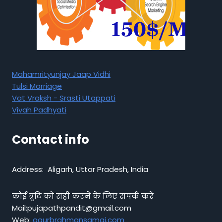
Mahamrityunjay Jaap Vidhi
Tulsi Marriage
Vat Vraksh - Srasti Utappati
Vivah Padhyati
Contact info
Address: Aligarh, Uttar Pradesh, India
कोई त्रुटि को सही करने के लिए संपर्क करें
Mail:pujapathpandit@gmail.com
Web:
gaurbrahmansamaj.com