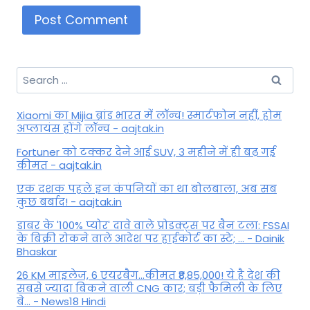
Search
for:
Xiaomi का Mijia ब्रांड भारत में लॉन्च! स्मार्टफोन नहीं, होम
अप्लायंस होंगे लॉन्च - aajtak.in
Fortuner को टक्कर देने आई SUV, 3 महीने में ही बढ़ गई
कीमत - aajtak.in
एक दशक पहले इन कंपनियों का था बोलबाला, अब सब
कुछ बर्बाद! - aajtak.in
डाबर के '100% प्योर' दावे वाले प्रोडक्ट्स पर बैन टला: FSSAI
के बिक्री रोकने वाले आदेश पर हाईकोर्ट का स्टे; ... - Dainik
Bhaskar
26 KM माइलेज, 6 एयरबैग...कीमत ₹8,85,000! ये है देश की
सबसे ज्यादा बिकने वाली CNG कार; बड़ी फैमिली के लिए
बे... - News18 Hindi