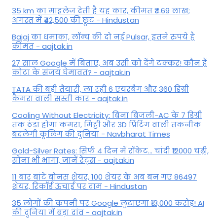
35 km का माइलेज देती है यह कार, कीमत ₹4.69 लाख;
अगस्त में ₹42,500 की छूट - Hindustan
Bajaj का धमाका, लॉन्च की दो नई Pulsar, इतने रुपये है
कीमत - aajtak.in
27 साल Google में बिताए, अब उसी को देंगे टक्कर! कौन हैं
कोटा के संजय घेमावत? - aajtak.in
TATA की बड़ी तैयारी, ला रही 6 एयरबैग और 360 डिग्री
कैमरा वाली सस्ती कार - aajtak.in
Cooling Without Electricity: बिना बिजली-AC के 7 डिग्री
तक ठंडा होगा कमरा, मिट्टी और 3D प्रिंटिंग वाली तकनीक
बदलेगी कूलिंग की दुनिया - Navbharat Times
Gold-Silver Rates: सिर्फ 4 दिन में रॉकेट... चांदी ₹12000 चढ़ी,
सोना भी भागा, जानें रेट्स - aajtak.in
11 बार बांटे बोनस शेयर, 100 शेयर के अब बन गए 86497
शेयर, रिकॉर्ड ऊंचाई पर दाम - Hindustan
35 लोगों की कंपनी पर Google लुटाएगा ₹13,000 करोड़! AI
की दुनिया में बड़ा दांव - aajtak.in