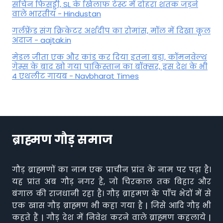
सचिन फिसड्डी, SL के खिलाफ टेस्ट में दोहरा शतक जड़ने
वाले भारतीय - Hindustan
गर्लफ्रेंड संग क्रिकेटर अर्शदीप का रोमांस, मॉल में द‍िखा कूल
अंदाज - aajtak.in
मेडल जीता एक और कांड कर दिया इतना बड़ा, कॉमनवेल्थ
गेम्स के बाद खो गया पाकिस्तान का बॉक्सर, इस देश के भी
4 एथलीट गायब - Navbharat Times
ब्राह्मण गौड़ समाज
गौड़ ब्राह्मणों का नाम एक प्राचीन प्रांत के नाम पर पड़ा है।
यह प्रांत अब गौड़ नगर है, जो चिरकाल तक बिहार और
बंगाल की राजधानी रहा है। गौड़ ब्राहमण के पाँच भेदों में से
एक खास गौड़ ब्राह्मण भी कहा गया है | जिसे आदि गौड़ भी
कहते हैं | गौड़ देश में निवेश करने वाले ब्राह्मण कहलाये |