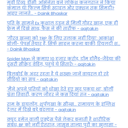
मूवी रिव्यू: डीसी: अभिनेता बने लोकेश कनगराज ने किया
कमाल या फिल्म सिर्फ स्टाइल और एक्शन तक सिमटी?
आइए जानते... - Dainik Bhaskar
पति के सामने Ex कुशाल टंडन से मिलीं गौहर खान, एक ही
फ्रेम में दिखे साथ, फैंस ने की तारीफ - aajtak.in
'गौरव खन्ना को TRP के लिए तलाक नहीं दिया': आकांक्षा
बोलीं- पेपर्स तैयार हैं, सिर्फ साइन करना बाकी; रियलटी श...
- Dainik Bhaskar
Spider Man ने कमाए 10 हजार करोड़, टॉम हॉलैेंड-जैंडेया की
दूसरी सीक्रेट वेडिंग, पहुंचे ये सितारे! - aajtak.in
बिलबोर्ड के अंदर रहता है ये शख्स! जानें वायरल हो रहे
वीडियो का सच - aajtak.in
'मैंने अपने पतियों को धोखा देते हुए खुद पकड़ा था', बोलीं
श्वेता तिवारी, करण जौहर ने कस दिया तंज - aajtak.in
राम के डायलॉग, शूर्पणखा के सीन्स... रामायण के इंग्लिश
ट्रेलर में दिखे बड़े बदलाव - aajtak.in
क्यूट इमेज वाली एक्ट्रेस पैसे लेकर बनाती है शारीरिक
संबंध, BF को नहीं ऐतराज, जासूस तान्‍या पुरी का खुलासा -