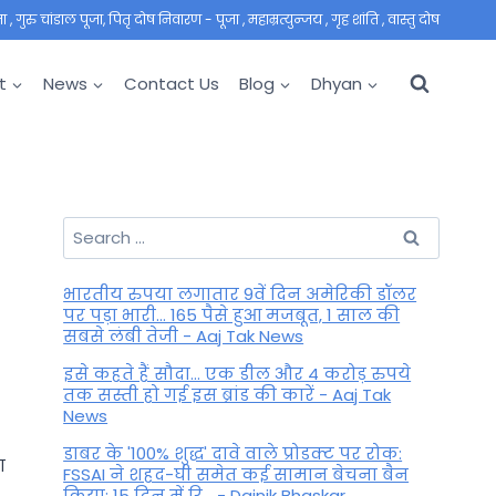
 गुरु चांडाल पूजा, पितृ दोष निवारण - पूजा , महाम्रत्युन्जय , गृह शांति , वास्तु दोष
t
News
Contact Us
Blog
Dhyan
Search
for:
भारतीय रुपया लगातार 9वें दिन अमेरिकी डॉलर
पर पड़ा भारी... 165 पैसे हुआ मजबूत, 1 साल की
सबसे लंबी तेजी - Aaj Tak News
इसे कहते हैं सौदा... एक डील और 4 करोड़ रुपये
तक सस्ती हो गई इस ब्रांड की कारें - Aaj Tak
News
डाबर के '100% शुद्ध' दावे वाले प्रोडक्ट पर रोक:
ा
FSSAI ने शहद-घी समेत कई सामान बेचना बैन
किया; 15 दिन में रि... - Dainik Bhaskar