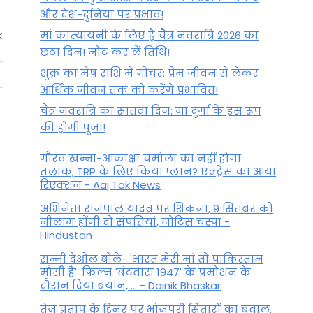
और देश-दुनिया पर प्रभाव!
मां कात्‍यायनी के लिए है चैत्र नवरात्रि 2026 का
छठा दिन! नोट कर लें तिथि!
शुक्र का मेष राशि में गोचर: प्रेम जीवन से लेकर
आर्थिक जीवन तक को करेंगे प्रभावित!
चैत्र नवरात्रि का सातवां दिन: मां दुर्गा के इस रूप
की होगी पूजा!
गौरव खन्ना-आकांक्षा चमोला का नहीं होगा
तलाक, TRP के लिए किया प्लान? एक्ट्रेस का आया
रिएक्शन - Aaj Tak News
अभिनेता राजपाल यादव पर शिकंजा, 9 सितंबर को
नीलाम होंगी दो संपत्तियां, नोटिस चस्पा -
Hindustan
सन्नी देओल बोले- 'भारत मेरी मां तो पाकिस्तान
मौसी है': फिल्म 'बंटवारा 1947' के प्रमोशन के
दौरान दिया बयान, ... - Dainik Bhaskar
तेज प्रताप के डिनर पर भोजपुरी सितारों का बवाल,