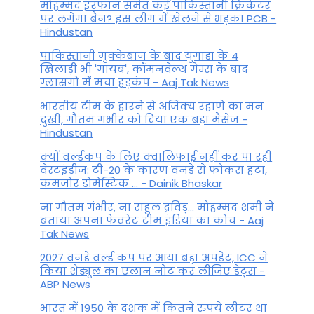
मोहम्मद इरफान समेत कई पाकिस्तानी क्रिकेटर
पर लगेगा बैन? इस लीग में खेलने से भड़का PCB -
Hindustan
पाकिस्तानी मुक्केबाज के बाद युगांडा के 4
खिलाड़ी भी 'गायब', कॉमनवेल्थ गेम्स के बाद
ग्लासगो में मचा हड़कंप - Aaj Tak News
भारतीय टीम के हारने से अजिंक्य रहाणे का मन
दुखी, गौतम गंभीर को दिया एक बड़ा मैसेज -
Hindustan
क्यों वर्ल्डकप के लिए क्वालिफाई नहीं कर पा रही
वेस्टइंडीज: टी-20 के कारण वनडे से फोकस हटा,
कमजोर डोमेस्टिक ... - Dainik Bhaskar
ना गौतम गंभीर, ना राहुल द्रव‍िड़... मोहम्मद शमी ने
बताया अपना फेवरेट टीम इंड‍िया का कोच - Aaj
Tak News
2027 वनडे वर्ल्ड कप पर आया बड़ा अपडेट, ICC ने
किया शेड्यूल का एलान नोट कर लीजिए डेट्स -
ABP News
भारत में 1950 के दशक में कितने रुपये लीटर था