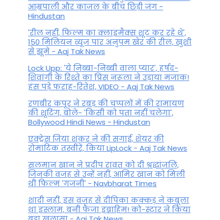
आम्रपाली और काजल के बीच छिड़ी जंग -
Hindustan
'रील नहीं, फिल्म का क्लाइमैक्स शूट कर रहे थे',
150 मिलियन व्यूज पार अनुपम खेर की रील, खुशी
से झूमे - Aaj Tak News
Lock Upp: 'ये निब्बा-निब्बी वाला प्यार', हर्षद-
शिवांगी के रिश्ते का प्रिंस नरूला ने उड़ाया मजाक!
हंस पड़े फराह-रितेश, VIDEO - Aaj Tak News
रणबीर कपूर ने रबड़ की चप्पलों में की रामायण
की शूटिंग, बोले- 'किसी को पता नहीं चलेगा',
Bollywood Hindi News - Hindustan
एक्ट्रेस जिया शंकर ने की सगाई, शेयर की
रोमांटिक तस्वीरें, किया LipLock - Aaj Tak News
सलमान खान ने प्रदीप रावत को दी श्रद्धांजलि,
जिनकी वजह से उन्हें नहीं, आमिर खान को मिली
थी फिल्म 'गजनी' - Navbharat Times
शादी नहीं, इस वजह से दीपिका कक्कड़ ने कबूला
था इस्लाम, बनी फैजा इब्राहिम! को-स्टार ने किया
बड़ा खुलासा - Aaj Tak News