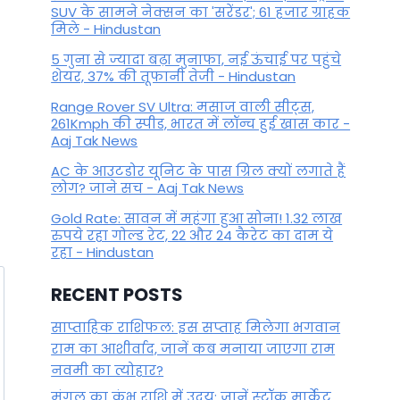
SUV के सामने नेक्सन का 'सरेंडर'; 61 हजार ग्राहक
मिले - Hindustan
5 गुना से ज्यादा बढ़ा मुनाफा, नई ऊंचाई पर पहुंचे
शेयर, 37% की तूफानी तेजी - Hindustan
Range Rover SV Ultra: मसाज वाली सीट्स,
261Kmph की स्पीड, भारत में लॉन्च हुई खास कार -
Aaj Tak News
AC के आउटडोर यूनिट के पास ग्रिल क्यों लगाते हैं
लोग? जाने सच - Aaj Tak News
Gold Rate: सावन में महंगा हुआ सोना! 1.32 लाख
रुपये रहा गोल्ड रेट, 22 और 24 कैरेट का दाम ये
रहा - Hindustan
RECENT POSTS
साप्ताहिक राशिफल: इस सप्ताह मिलेगा भगवान
राम का आशीर्वाद, जानें कब मनाया जाएगा राम
नवमी का त्योहार?
मंगल का कुंभ राशि में उदय: जानें स्‍टॉक मार्केट