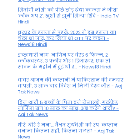
शिवांगी जोशी को पीछे छोड़ श्रेया कालरा ने जीता
'लॉक अप 2', खुशी से झूमीं शिल्पा शिंदे - India TV
Hindi
धुरंधर के हमजा से पहले, 2022 में इस हमजा का
चला था जादू, कर लिया था OTT पर कब्जा -
News18 Hindi
इच्छाधारी नाग-नागिन पर बेस्ड 6 फिल्म, 2
ब्लॉकबस्टर, 3 फ्लॉप और 1 डिजास्टर; एक तो
सावन के महीने में हुई थी र... - News18 Hindi
बाबर आजम की कप्तानी में पाकिस्तान की दमदार
वापसी, 3 साल बाद विदेश में मिली टेस्ट जीत - Aaj
Tak News
बिन शादी 5 बच्चों के पिता बने रोनाल्डो, गर्लफ्रेंड
जॉर्जिना संग 10 साल का साथ, अब करेंगे शादी? -
Aaj Tak News
धीरे-धीरे रे मना… वैभव सूर्यवंशी को उप-कप्तान
बनाना कितना सही, कितना गलत? - Aaj Tak
News