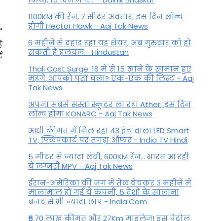
1100KM की रेंज, 7 सीटर अवतार, इस दिन लॉन्च
होगी Hector Hawk - Aaj Tak News
6 महीने से दहाड़ रहा यह शेयर, अब गुरुवार को हो
ं
सकती है हलचल - Hindustan
ट
Thali Cost Surge: 16 में से 15 खाने के सामान हुए
महंगे, आपको पता चला? एक-एक की लिस्ट - Aaj
Tak News
अपना सबसे सस्ता स्कूटर ला रहा Ather, इस दिन
लॉन्च होगा KONARC - Aaj Tak News
आधी कीमत में मिल रहा 43 इंच वाला LED Smart
TV, फ्लिपकार्ट पर तगड़ा ऑफर - India TV Hindi
5 मीटर से ज्यादा लंबी, 600KM रेंज... भारत आ रही
Nirjala Ekadashi 2024 : 17 या 18
ये लग्जरी MPV - Aaj Tak News
जून कब है निर्जला एकादशी, किस
ईरान-अमेरिका की जंग में तेल बेचकर 3 महीने में
दिन द्विगुणित होगा व्रत का फल
मालामाल हो गई ये कंपनी, 5 देशों के सालाना
बजट से भी ज्यादा छाप - India.Com
By
June 15, 2024
₹5.70 लाख कीमत और 27Km माइलेज! इस पेट्रोल