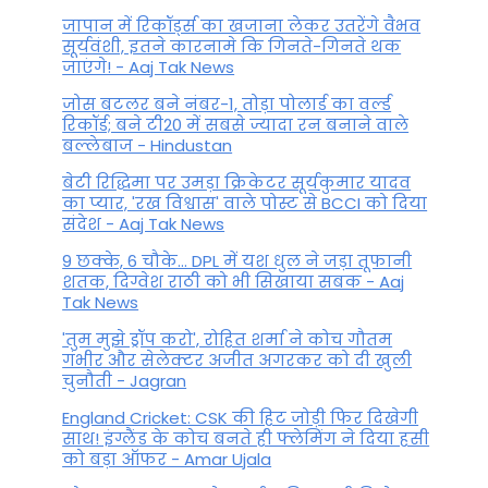
जापान में रिकॉर्ड्स का खजाना लेकर उतरेंगे वैभव
सूर्यवंशी, इतने कारनामे कि गिनते-गिनते थक
जाएंगे! - Aaj Tak News
जोस बटलर बने नंबर-1, तोड़ा पोलार्ड का वर्ल्ड
रिकॉर्ड; बने टी20 में सबसे ज्यादा रन बनाने वाले
बल्लेबाज - Hindustan
बेटी र‍िद्ध‍िमा पर उमड़ा क्रिकेटर सूर्यकुमार यादव
का प्यार, 'रख विश्वास' वाले पोस्ट से BCCI को दिया
संदेश - Aaj Tak News
9 छक्के, 6 चौके... DPL में यश धुल ने जड़ा तूफानी
शतक, द‍िग्वेश राठी को भी स‍िखाया सबक - Aaj
Tak News
'तुम मुझे ड्रॉप करो', रोहित शर्मा ने कोच गौतम
गंभीर और सेलेक्टर अजीत अगरकर को दी खुली
चुनौती - Jagran
England Cricket: CSK की हिट जोड़ी फिर दिखेगी
साथ! इंग्लैंड के कोच बनते ही फ्लेमिंग ने दिया हसी
को बड़ा ऑफर - Amar Ujala