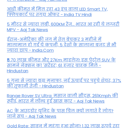
आधी कीमत में मिल रहा 43 इंच वाला LED Smart TV,
फ्लिपकार्ट पर तगड़ा ऑफर - India TV Hindi
5 मीटर से ज्यादा लंबी, 600KM रेंज... भारत आ रही ये लग्जरी
MPV - Aaj Tak News
ईरान-अमेरिका की जंग में तेल बेचकर 3 महीने में
मालामाल हो गई ये कंपनी, 5 देशों के सालाना बजट से भी
ज्यादा छाप - India.Com
₹5.70 लाख कीमत और 27Km माइलेज! इस पेट्रोल SUV के
सामने नेक्सन का 'सरेंडर'; 61 हजार ग्राहक मिले -
Hindustan
5 गुना से ज्यादा बढ़ा मुनाफा, नई ऊंचाई पर पहुंचे शेयर, 37%
की तूफानी तेजी - Hindustan
Range Rover SV Ultra: मसाज वाली सीट्स, 261Kmph की
स्पीड, भारत में लॉन्च हुई खास कार - Aaj Tak News
AC के आउटडोर यूनिट के पास ग्रिल क्यों लगाते हैं लोग?
जाने सच - Aaj Tak News
Gold Rate: सावन में महंगा हुआ सोना! 1.32 लाख रुपये रहा