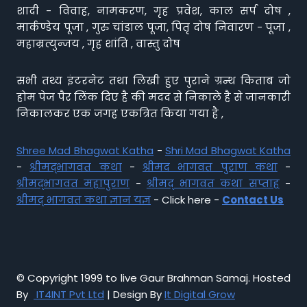
शादी - विवाह, नामकरण, गृह प्रवेश, काल सर्प दोष ,
मार्कण्डेय पूजा , गुरु चांडाल पूजा, पितृ दोष निवारण - पूजा ,
महाम्रत्युन्जय , गृह शांति , वास्तु दोष
सभी तथ्य इंटरनेट तथा लिखी हुए पुराने ग्रन्थ किताब जो
होम पेज पैर लिंक दिए है की मदद से निकाले है से जानकारी
निकालकर एक जगह एकत्रित किया गया है ,
Shree Mad Bhagwat Katha
-
Shri Mad Bhagwat Katha
-
श्रीमद्भागवत कथा
-
श्रीमद भागवत पुराण कथा
-
श्रीमद्भागवत महापुराण
-
श्रीमद् भागवत कथा सप्ताह
-
श्रीमद् भागवत कथा ज्ञान यज्ञ
- Click here -
Contact Us
© Copyright 1999 to live Gaur Brahman Samaj. Hosted
By
IT4INT Pvt Ltd
| Design By
It Digital Grow