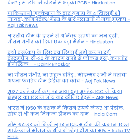
बैन? इस लीग में खेलने से भड़का PCB - Hindustan
पाकिस्तानी मुक्केबाज के बाद युगांडा के 4 खिलाड़ी भी
'गायब', कॉमनवेल्थ गेम्स के बाद ग्लासगो में मचा हड़कंप -
Aaj Tak News
भारतीय टीम के हारने से अजिंक्य रहाणे का मन दुखी,
गौतम गंभीर को दिया एक बड़ा मैसेज - Hindustan
क्यों वर्ल्डकप के लिए क्वालिफाई नहीं कर पा रही
वेस्टइंडीज: टी-20 के कारण वनडे से फोकस हटा, कमजोर
डोमेस्टिक ... - Dainik Bhaskar
ना गौतम गंभीर, ना राहुल द्रव‍िड़... मोहम्मद शमी ने बताया
अपना फेवरेट टीम इंड‍िया का कोच - Aaj Tak News
2027 वनडे वर्ल्ड कप पर आया बड़ा अपडेट, ICC ने किया
शेड्यूल का एलान नोट कर लीजिए डेट्स - ABP News
भारत में 1950 के दशक में कितने रुपये लीटर था पेट्रोल,
सोच से भी कम निकला डीजल का दाम - India.Com
जॉस बटलर को मिली सुपर जायंट्स टीम की कमान, एडन
मार्करम ने सीजन के बीच में छोड़ा टीम का साथ - India TV
Hindi