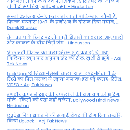
अभिनेता राजपाल यादव पर शिकंजा, 9 सितंबर को नीलाम
होंगी दो संपत्तियां, नोटिस चस्पा - Hindustan
सन्नी देओल बोले- 'भारत मेरी मां तो पाकिस्तान मौसी है':
फिल्म 'बंटवारा 1947' के प्रमोशन के दौरान दिया बयान, ... -
Dainik Bhaskar
तेज प्रताप के डिनर पर भोजपुरी सितारों का बवाल, आम्रपाली
और काजल के बीच छिड़ी जंग - Hindustan
'रील नहीं, फिल्म का क्लाइमैक्स शूट कर रहे थे', 150
मिलियन व्यूज पार अनुपम खेर की रील, खुशी से झूमे - Aaj
Tak News
Lock Upp: 'ये निब्बा-निब्बी वाला प्यार', हर्षद-शिवांगी के
रिश्ते का प्रिंस नरूला ने उड़ाया मजाक! हंस पड़े फराह-रितेश,
VIDEO - Aaj Tak News
रणबीर कपूर ने रबड़ की चप्पलों में की रामायण की शूटिंग,
बोले- 'किसी को पता नहीं चलेगा', Bollywood Hindi News -
Hindustan
एक्ट्रेस जिया शंकर ने की सगाई, शेयर की रोमांटिक तस्वीरें,
किया LipLock - Aaj Tak News