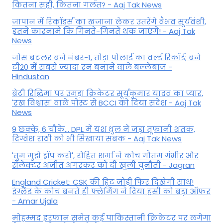
कितना सही, कितना गलत? - Aaj Tak News
जापान में रिकॉर्ड्स का खजाना लेकर उतरेंगे वैभव सूर्यवंशी,
इतने कारनामे कि गिनते-गिनते थक जाएंगे! - Aaj Tak
News
जोस बटलर बने नंबर-1, तोड़ा पोलार्ड का वर्ल्ड रिकॉर्ड; बने
टी20 में सबसे ज्यादा रन बनाने वाले बल्लेबाज -
Hindustan
बेटी र‍िद्ध‍िमा पर उमड़ा क्रिकेटर सूर्यकुमार यादव का प्यार,
'रख विश्वास' वाले पोस्ट से BCCI को दिया संदेश - Aaj Tak
News
9 छक्के, 6 चौके... DPL में यश धुल ने जड़ा तूफानी शतक,
द‍िग्वेश राठी को भी स‍िखाया सबक - Aaj Tak News
'तुम मुझे ड्रॉप करो', रोहित शर्मा ने कोच गौतम गंभीर और
सेलेक्टर अजीत अगरकर को दी खुली चुनौती - Jagran
England Cricket: CSK की हिट जोड़ी फिर दिखेगी साथ!
इंग्लैंड के कोच बनते ही फ्लेमिंग ने दिया हसी को बड़ा ऑफर
- Amar Ujala
मोहम्मद इरफान समेत कई पाकिस्तानी क्रिकेटर पर लगेगा