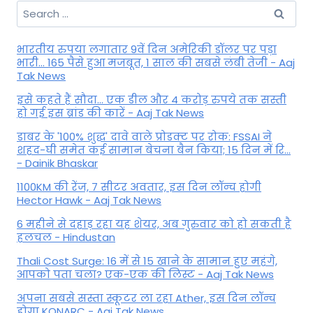
Search
for:
भारतीय रुपया लगातार 9वें दिन अमेरिकी डॉलर पर पड़ा
भारी... 165 पैसे हुआ मजबूत, 1 साल की सबसे लंबी तेजी - Aaj
Tak News
इसे कहते हैं सौदा... एक डील और 4 करोड़ रुपये तक सस्ती
हो गई इस ब्रांड की कारें - Aaj Tak News
डाबर के '100% शुद्ध' दावे वाले प्रोडक्ट पर रोक: FSSAI ने
शहद-घी समेत कई सामान बेचना बैन किया; 15 दिन में रि...
- Dainik Bhaskar
1100KM की रेंज, 7 सीटर अवतार, इस दिन लॉन्च होगी
Hector Hawk - Aaj Tak News
6 महीने से दहाड़ रहा यह शेयर, अब गुरुवार को हो सकती है
हलचल - Hindustan
Thali Cost Surge: 16 में से 15 खाने के सामान हुए महंगे,
आपको पता चला? एक-एक की लिस्ट - Aaj Tak News
अपना सबसे सस्ता स्कूटर ला रहा Ather, इस दिन लॉन्च
होगा KONARC - Aaj Tak News