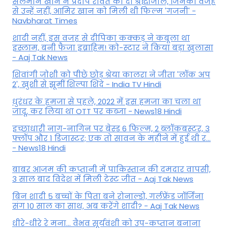
सलमान खान ने प्रदीप रावत को दी श्रद्धांजलि, जिनकी वजह
से उन्हें नहीं, आमिर खान को मिली थी फिल्म 'गजनी' -
Navbharat Times
शादी नहीं, इस वजह से दीपिका कक्कड़ ने कबूला था
इस्लाम, बनी फैजा इब्राहिम! को-स्टार ने किया बड़ा खुलासा
- Aaj Tak News
शिवांगी जोशी को पीछे छोड़ श्रेया कालरा ने जीता 'लॉक अप
2', खुशी से झूमीं शिल्पा शिंदे - India TV Hindi
धुरंधर के हमजा से पहले, 2022 में इस हमजा का चला था
जादू, कर लिया था OTT पर कब्जा - News18 Hindi
इच्छाधारी नाग-नागिन पर बेस्ड 6 फिल्म, 2 ब्लॉकबस्टर, 3
फ्लॉप और 1 डिजास्टर; एक तो सावन के महीने में हुई थी र...
- News18 Hindi
बाबर आजम की कप्तानी में पाकिस्तान की दमदार वापसी,
3 साल बाद विदेश में मिली टेस्ट जीत - Aaj Tak News
बिन शादी 5 बच्चों के पिता बने रोनाल्डो, गर्लफ्रेंड जॉर्जिना
संग 10 साल का साथ, अब करेंगे शादी? - Aaj Tak News
धीरे-धीरे रे मना… वैभव सूर्यवंशी को उप-कप्तान बनाना