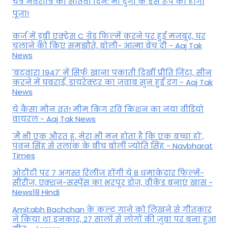
चैत्र नवरात्रि का सातवां दिन: मां दुर्गा के इस रूप की होगी
पूजा!
कर्ज में डूबी एक्ट्रेस C ग्रेड फिल्में करने पर हुई मजबूर, घर
चलाने को किए समझौते, बोली- आत्मा बेच दी - Aaj Tak
News
'बंटवारा 1947' में सिर्फ खाना पकाती दिखीं प्रीति जिंटा, सीन
करने में घबराईं, डायरेक्टर का जवाब सुन हुईं दंग - Aaj Tak
News
ये कैसा मौन व्रत! मीम किंग रवि किशन का नया वीडियो
वायरल - Aaj Tak News
'मैं भी एक औरत हूं, मेरा भी मन होता है कि एक बच्चा हो',
पवन सिंह से तलाक के बीच बोलीं ज्योति सिंह - Navbharat
Times
ओटीटी पर 7 अगस्त रिलीज होंगी ये 8 धमाकेदार फिल्में-
सीरीज, एक्शन-सस्पेंस का भरपूर डोज, वीकेंड बनाएं खास -
News18 Hindi
Amitabh Bachchan के कल्ट गाने को लिखने से गीतकार
ने किया था इनकार, 27 सालों से लोगों की जुबां पर बना हुआ