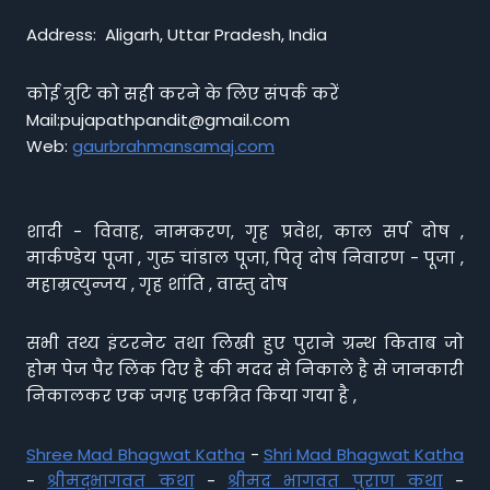
Address: Aligarh, Uttar Pradesh, India
कोई त्रुटि को सही करने के लिए संपर्क करें
Mail:pujapathpandit@gmail.com
Web:
gaurbrahmansamaj.com
शादी - विवाह, नामकरण, गृह प्रवेश, काल सर्प दोष ,
मार्कण्डेय पूजा , गुरु चांडाल पूजा, पितृ दोष निवारण - पूजा ,
महाम्रत्युन्जय , गृह शांति , वास्तु दोष
सभी तथ्य इंटरनेट तथा लिखी हुए पुराने ग्रन्थ किताब जो
होम पेज पैर लिंक दिए है की मदद से निकाले है से जानकारी
निकालकर एक जगह एकत्रित किया गया है ,
Shree Mad Bhagwat Katha
-
Shri Mad Bhagwat Katha
-
श्रीमद्भागवत कथा
-
श्रीमद भागवत पुराण कथा
-