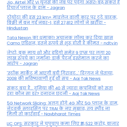
Jio, Airtel और Vi यूजर्स की जेब पर पड़ेगा असर! बढ़ सकते हैं
रिचार्ज प्लान के दाम - Jagran
टोयोटा की इस 23 km+ माइलेज वाली कार पर टूटे ग्राहक,
बिक्री में बन गई नंबर-1; इसे 27,812 लोगों ने खरीदा -
Hindustan
Tata Nexon का धमाका! अचानक लॉन्च कर दिया खास
Camo एडिशन, इतने रुपये से शुरू होती है कीमत - ndtv.in
जेप्टो, बुक माय शो और इंडिगो समेत 9 एप्स पर लगा 20
लाख रुपये का जुर्माना; डार्क पैटर्न इस्तेमाल करने का
आरोप - Jagran
'स्‍टॉक मार्केट में आएगी बड़ी गिरावट...' दिग्‍गज ने चेताया,
2008 की भविष्यवाणी हुई थी सच - Aaj Tak News
संकट बड़ा है... दुनिया की 40 से ज्यादा कंपनियों को सता
रहा कौन सा डर? दनादन छंटनी - Aaj Tak News
5G Network Slicing: अलग होंगे 4G और 5G प्लान के दाम,
नेटवर्क स्लाइसिंग पर TRAI के नए सुझाव, तय स्पीड ना
मिली तो कार्रवाई - Navbharat Times
LIC OFS: सरकार ने चुपचाप कमा लिए ₹31,522 करोड़, बाजार