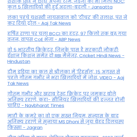
शशांक सिंह ने छोड़ी अपनी टीम, जडेजा को भी मिली NOC;
कुल 5 खिलाड़ियों की हुई अदला-बदली - Jansatta
लंका पहुंचे यशस्वी जायसवाल को 'टीचर' की तलाश, पंत ने
कर द‍िया ट्रोल - Aaj Tak News
हर्षित राणा पर चला BCCI का हंटर, 97 किलो तक बढ़ गया
वजन, वापस CoE भेजा - ABP News
वो 5 भारतीय क्रिकेटर, जिनके पास है सरकारी नौकरी;
ईशान किशन समेत दो RBI मैनेजर, Cricket Hindi News -
Hindustan
टीम इंडिया का कल से श्रीलंका में 'रिहर्सल', 15 अगस्त से
पहले गौतम गंभीर ने भरा ख‍िलाड़‍ियों में जोश, VIDEO - Aaj
Tak News
गौतम गंभीर और खराब टेस्ट क्रिकेट पर जमकर बोले
अजिंक्य रहाणे, कहा- सीनियर खिलाड़ियों की इज्जत होनी
चाहिए - Navbharat Times
माही के कमरे का वो एक सख्त नियम, संन्यास के बाद
अजिंक्‍य रहाणे ने सुनाया MS Dhoni से जुड़ा बेहद दिलचस्प
किस्सा - Jagran