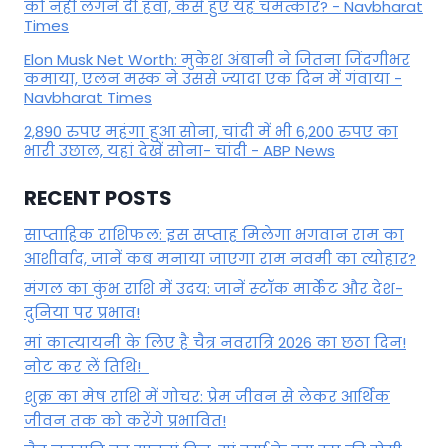
को नहीं लगने दी हवा, कैसे हुए यह चमत्कार? - Navbharat
Times
Elon Musk Net Worth: मुकेश अंबानी ने जितना जिंदगीभर
कमाया, एलन मस्क ने उससे ज्यादा एक दिन में गंवाया -
Navbharat Times
2,890 रुपए महंगा हुआ सोना, चांदी में भी 6,200 रुपए का
भारी उछाल, यहां देखें सोना- चांदी - ABP News
RECENT POSTS
साप्ताहिक राशिफल: इस सप्ताह मिलेगा भगवान राम का
आशीर्वाद, जानें कब मनाया जाएगा राम नवमी का त्योहार?
मंगल का कुंभ राशि में उदय: जानें स्‍टॉक मार्केट और देश-
दुनिया पर प्रभाव!
मां कात्‍यायनी के लिए है चैत्र नवरात्रि 2026 का छठा दिन!
नोट कर लें तिथि!
शुक्र का मेष राशि में गोचर: प्रेम जीवन से लेकर आर्थिक
जीवन तक को करेंगे प्रभावित!