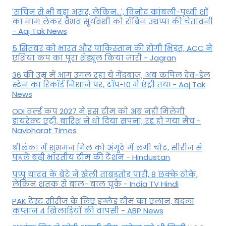
'सचिन से भी बड़ा असर, लेकिन...', व‍िनोद कांबली-पृथ्वी शॉ
का नाम लेकर वैभव सूर्यवंशी को रॉबिन उथप्पा की चेतावनी
- Aaj Tak News
5 सितंबर को भारत और पाकिस्‍तान की होगी भिड़ंत, ACC ने
एशिया कप का पूरा शेड्यूल किया जारी - Jagran
36 की उम्र में आग उगल रहा ये गेंदबाज, अब कपिल देव-डेल
स्टेन का रिकॉर्ड निशाने पर, टॉप-10 में एंट्री तय! - Aaj Tak
News
ODI वर्ल्ड कप 2027 में इस टीम को अब नहीं मिलेगी
डायरेक्ट एंट्री, बारिश ने धो दिया सपना, रद्द हो गया मैच -
Navbharat Times
श्रीलंका में शुभमन गिल को अंगूठे में लगी चोट, सीरीज से
पहले बढ़ी भारतीय टीम की टेंशन - Hindustan
पप्पू यादव के बेटे ने खेली ताबड़तोड़ पारी, 8 छक्के ठोके,
लेकिन शतक से बाल- बाल चूके - India TV Hindi
PAK टेस्ट सीरीज के लिए इंग्लैंड टीम का एलान, बदला
कप्तान 4 खिलाड़ियों की वापसी - ABP News