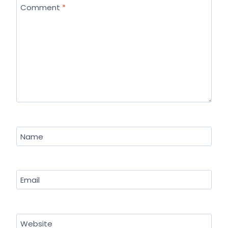
Comment
*
Name
Email
Website