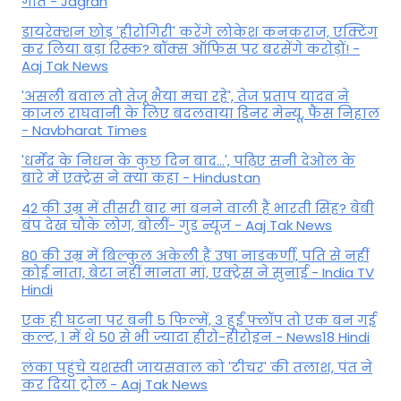
गीत - Jagran
डायरेक्शन छोड़ 'हीरोगिरी' करेंगे लोकेश कनकराज, एक्टिंग
कर लिया बड़ा रिस्क? बॉक्स ऑफिस पर बरसेंगे करोड़ों! -
Aaj Tak News
'असली बवाल तो तेजू भैया मचा रहे', तेज प्रताप यादव ने
काजल राघवानी के लिए बदलवाया डिनर मेन्यू, फैंस न‍िहाल
- Navbharat Times
'धर्मेंद्र के निधन के कुछ दिन बाद...', पढ़िए सनी देओल के
बारे में एक्ट्रेस ने क्या कहा - Hindustan
42 की उम्र में तीसरी बार मां बनने वाली हैं भारती सिंह? बेबी
बंप देख चौंके लोग, बोलीं- गुड न्यूज - Aaj Tak News
80 की उम्र में बिल्कुल अकेली हैं उषा नाडकर्णी, पति से नहीं
कोई नाता, बेटा नहीं मानता मां, एक्ट्रेस ने सुनाई - India TV
Hindi
एक ही घटना पर बनी 5 फिल्में, 3 हुईं फ्लॉप तो एक बन गई
कल्ट, 1 में थे 50 से भी ज्यादा हीरो-हीरोइन - News18 Hindi
लंका पहुंचे यशस्वी जायसवाल को 'टीचर' की तलाश, पंत ने
कर द‍िया ट्रोल - Aaj Tak News