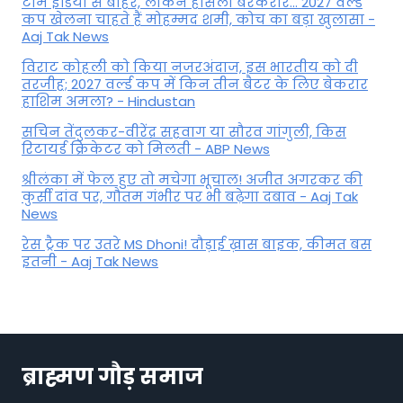
टीम इंडिया से बाहर, लेकिन हौसला बरकरार... 2027 वर्ल्ड
कप खेलना चाहते हैं मोहम्मद शमी, कोच का बड़ा खुलासा -
Aaj Tak News
विराट कोहली को किया नजरअंदाज, इस भारतीय को दी
तरजीह; 2027 वर्ल्ड कप में किन तीन बैटर के लिए बेकरार
हाशिम अमला? - Hindustan
सचिन तेंदुलकर-वीरेंद्र सहवाग या सौरव गांगुली, किस
रिटायर्ड क्रिकेटर को मिलती - ABP News
श्रीलंका में फेल हुए तो मचेगा भूचाल! अजीत अगरकर की
कुर्सी दांव पर, गौतम गंभीर पर भी बढ़ेगा दबाव - Aaj Tak
News
रेस ट्रैक पर उतरे MS Dhoni! दौड़ाई ख़ास बाइक, कीमत बस
इतनी - Aaj Tak News
ब्राह्मण गौड़ समाज