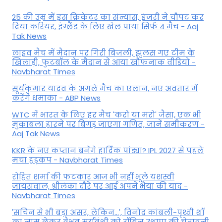
25 की उम्र में इस क्रिकेटर का संन्यास, इंजरी ने चौपट कर
दिया करियर, इंग्लैंड के लिए खेल पाया सिर्फ 4 मैच - Aaj
Tak News
लाइव मैच में मैदान पर गिरी बिजली, झुलस गए टीम के
खिलाड़ी, फुटबॉल के मैदान से आया खौफनाक वीडियो -
Navbharat Times
सूर्यकुमार यादव के अगले मैच का एलान, नए अवतार में
करेंगे धमाका - ABP News
WTC में भारत के लिए हर मैच 'करो या मरो' जैसा, एक भी
मुकाबला हारने पर बिगड़ जाएगा गण‍ित, जानें समीकरण -
Aaj Tak News
KKR के नए कप्तान बनेंगे हार्दिक पांड्या? IPL 2027 से पहले
मचा हड़कंप - Navbharat Times
रोहित शर्मा की फटकार आज भी नहीं भूले यशस्वी
जायसवाल, श्रीलंका दौरे पर आई अपने भैया की याद -
Navbharat Times
'सचिन से भी बड़ा असर, लेकिन...', व‍िनोद कांबली-पृथ्वी शॉ
का नाम लेकर वैभव सूर्यवंशी को रॉबिन उथप्पा की चेतावनी