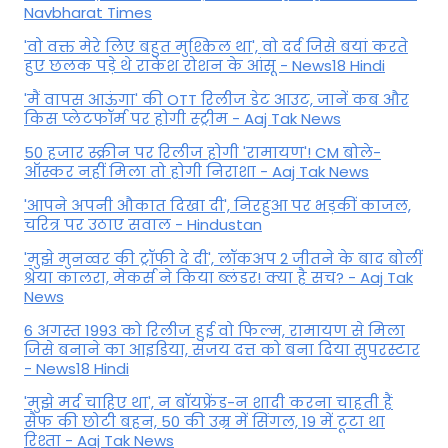
Navbharat Times
'वो वक्त मेरे लिए बहुत मुश्किल था', वो दर्द जिसे बयां करते
हुए छलक पड़े थे राकेश रोशन के आंसू - News18 Hindi
'मैं वापस आऊंगा' की OTT रिलीज डेट आउट, जानें कब और
किस प्लेटफॉर्म पर होगी स्ट्रीम - Aaj Tak News
50 हजार स्क्रीन पर रिलीज होगी 'रामायण'! CM बोले-
ऑस्कर नहीं मिला तो होगी निराशा - Aaj Tak News
'आपने अपनी औकात दिखा दी', निरहुआ पर भड़कीं काजल,
चरित्र पर उठाए सवाल - Hindustan
'मुझे मुनव्वर की ट्रॉफी दे दी', लॉकअप 2 जीतने के बाद बोलीं
श्रेया कालरा, मेकर्स ने किया ब्लंडर! क्या है सच? - Aaj Tak
News
6 अगस्त 1993 को रिलीज हुई वो फिल्म, रामायण से मिला
जिसे बनाने का आइडिया, संजय दत्त को बना दिया सुपरस्टार
- News18 Hindi
'मुझे मर्द चाहिए था', न बॉयफ्रेंड-न शादी करना चाहती हैं
सैफ की छोटी बहन, 50 की उम्र में सिंगल, 19 में टूटा था
रिश्ता - Aaj Tak News