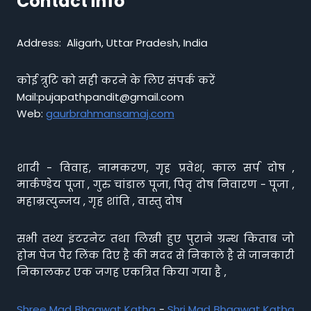
Contact info
Address: Aligarh, Uttar Pradesh, India
कोई त्रुटि को सही करने के लिए संपर्क करें
Mail:pujapathpandit@gmail.com
Web:
gaurbrahmansamaj.com
शादी - विवाह, नामकरण, गृह प्रवेश, काल सर्प दोष ,
मार्कण्डेय पूजा , गुरु चांडाल पूजा, पितृ दोष निवारण - पूजा ,
महाम्रत्युन्जय , गृह शांति , वास्तु दोष
सभी तथ्य इंटरनेट तथा लिखी हुए पुराने ग्रन्थ किताब जो
होम पेज पैर लिंक दिए है की मदद से निकाले है से जानकारी
निकालकर एक जगह एकत्रित किया गया है ,
Shree Mad Bhagwat Katha
-
Shri Mad Bhagwat Katha