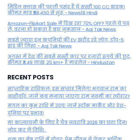
मिडिल क्लास की पहली पसंद हैं ये सस्ती 100 CC बाइक!
कीमत मात्र ₹58,450 से शुरू - News18 Hindi
Amazon-Flipkart Sale में दिख रहा 70% OFF? पहले ये पढ़
लें, वरना हो सकता है बड़ा नुकसान - Aaj Tak News
सबसे ज्यादा इन कंपनियों की EV खरीद रहे लोग, टॉप-5
ब्रांड की लिस्ट - Aaj Tak News
अगस्त में देश की सबसे सस्ती कार पर हजारों रुपये की छूट,
कीमत ₹3.49 लाख; 25 km+ है माइलेज - Hindustan
RECENT POSTS
साप्ताहिक राशिफल: इस सप्ताह मिलेगा भगवान राम का
आशीर्वाद, जानें कब मनाया जाएगा राम नवमी का त्योहार?
मंगल का कुंभ राशि में उदय: जानें स्‍टॉक मार्केट और देश-
दुनिया पर प्रभाव!
मां कात्‍यायनी के लिए है चैत्र नवरात्रि 2026 का छठा दिन!
नोट कर लें तिथि!
शुक्र का मेष राशि में गोचर: प्रेम जीवन से लेकर आर्थिक