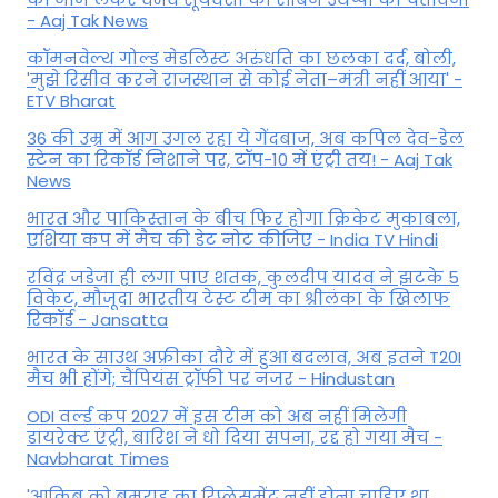
- Aaj Tak News
कॉमनवेल्थ गोल्ड मे​डलिस्ट अरुंधति का छलका दर्द, बोली,
'मुझे रिसीव करने राजस्थान से कोई नेता–मंत्री नहीं आया' -
ETV Bharat
36 की उम्र में आग उगल रहा ये गेंदबाज, अब कपिल देव-डेल
स्टेन का रिकॉर्ड निशाने पर, टॉप-10 में एंट्री तय! - Aaj Tak
News
भारत और पाकिस्तान के बीच फिर होगा क्रिकेट मुकाबला,
एशिया कप में मैच की डेट नोट कीजिए - India TV Hindi
रविंद्र जडेजा ही लगा पाए शतक, कुलदीप यादव ने झटके 5
विकेट, मौजूदा भारतीय टेस्ट टीम का श्रीलंका के खिलाफ
रिकॉर्ड - Jansatta
भारत के साउथ अफ्रीका दौरे में हुआ बदलाव, अब इतने T20I
मैच भी होंगे; चैंपियंस ट्रॉफी पर नजर - Hindustan
ODI वर्ल्ड कप 2027 में इस टीम को अब नहीं मिलेगी
डायरेक्ट एंट्री, बारिश ने धो दिया सपना, रद्द हो गया मैच -
Navbharat Times
'आकिब को बुमराह का रिप्लेसमेंट नहीं होना चाहिए था