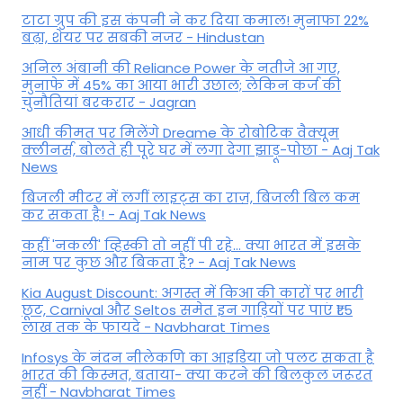
टाटा ग्रुप की इस कंपनी ने कर दिया कमाल! मुनाफा 22%
बढ़ा, शेयर पर सबकी नजर - Hindustan
अनिल अंबानी की Reliance Power के नतीजे आ गए,
मुनाफे में 45% का आया भारी उछाल; लेकिन कर्ज की
चुनौतियां बरकरार - Jagran
आधी कीमत पर मिलेंगे Dreame के रोबोटिक वैक्यूम
क्लीनर्स, बोलते ही पूरे घर में लगा देगा झाड़ू-पोछा - Aaj Tak
News
बिजली मीटर में लगीं लाइट्स का राज़, बिजली बिल कम
कर सकता है! - Aaj Tak News
कहीं 'नकली' व्हिस्की तो नहीं पी रहे... क्या भारत में इसके
नाम पर कुछ और बिकता है? - Aaj Tak News
Kia August Discount: अगस्त में किआ की कारों पर भारी
छूट, Carnival और Seltos समेत इन गाड़ियों पर पाएं ₹1.5
लाख तक के फायदे - Navbharat Times
Infosys के नंदन नीलेकणि का आइडिया जो पलट सकता है
भारत की किस्मत, बताया- क्या करने की बिलकुल जरूरत
नहीं - Navbharat Times