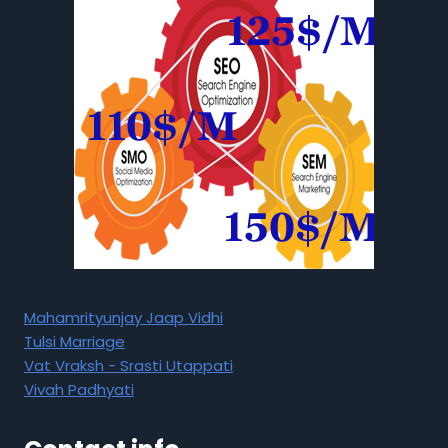
Mahamrityunjay Jaap Vidhi
Tulsi Marriage
Vat Vraksh - Srasti Utappati
Vivah Padhyati