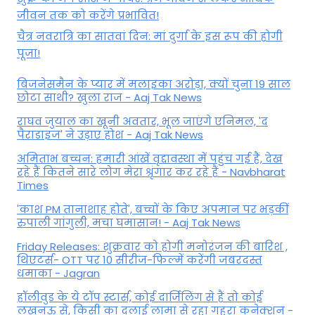
जीवन तक को करेंगे प्रभावित!
चैत्र नवरात्रि का सातवां दिन: मां दुर्गा के इस रूप की होगी
पूजा!
बिजनेसमैन के प्यार में मलाइका अरोड़ा, क्यों चुना 19 साल
छोटा साथी? खुला राज - Aaj Tak News
राघव जुयाल का खूनी अवतार, भूल जाएंगे एनिमल, 'द
पैराडाइज' ने उड़ाए होश - Aaj Tak News
अमिताभ बच्चन: हमारी आंखें वृद्दावस्था में पहुंच गई हैं, देख
रहे हैं कितने सारे लोग मेरा श्रृंगार कर रहे हैं - Navbharat
Times
'काश PM तानाशाह होते', बच्चों के किए अपमान पर भड़कीं
रुपाली गांगुली, मचा घमासान! - Aaj Tak News
Friday Releases: शुक्रवार को होगी मनोरंजन की बारिश ,
थिएटर्स- OTT पर 10 सीरीज-फिल्में करेंगी जबरदस्त
धमाका - Jagran
हॉलीवुड के ये टॉप स्टार्स, कोई दार्जिलिंग से हैं तो कोई
लखनऊ से, किसी का दलाई लामा से रहा गहरा कनेक्शन -