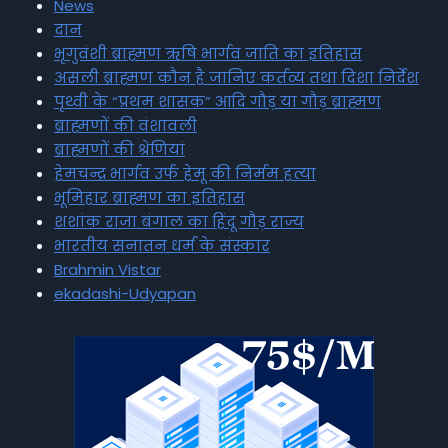
News
दान
भृगुवंशी ब्राह्मण ऋषि भार्गव जाति का इतिहास
असली ब्राह्मण कौन है जानिए कर्तव्य तथा दिशा निर्देश
पृथ्वी के “प्रथम शासक” आदि गौड़ या गौड़ ब्राह्मण
ब्राह्मणों की वंशावली
ब्राह्मणों की श्रेणियां
हेमचन्द्र भार्गव उर्फ हेमू की निर्मम हत्या
भूमिहार ब्राह्मण का इतिहास
शशांक राजा बंगाल का हिंदू गौड़ राज्य
भारतीय सनातन धर्म के संस्कार
Brahmin Vistar
ekadashi-Udyapan