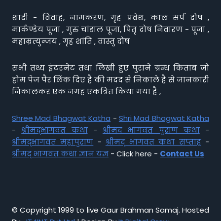
शादी - विवाह, नामकरण, गृह प्रवेश, काल सर्प दोष ,
मार्कण्डेय पूजा , गुरु चांडाल पूजा, पितृ दोष निवारण - पूजा ,
महाम्रत्युन्जय , गृह शांति , वास्तु दोष
सभी तथ्य इंटरनेट तथा लिखी हुए पुराने ग्रन्थ किताब जो
होम पेज पैर लिंक दिए है की मदद से निकाले है से जानकारी
निकालकर एक जगह एकत्रित किया गया है ,
Shree Mad Bhagwat Katha
-
Shri Mad Bhagwat Katha
-
श्रीमद्भागवत कथा
-
श्रीमद भागवत पुराण कथा
-
श्रीमद्भागवत महापुराण
-
श्रीमद् भागवत कथा सप्ताह
-
श्रीमद् भागवत कथा ज्ञान यज्ञ
- Click here -
Contact Us
© Copyright 1999 to live Gaur Brahman Samaj. Hosted