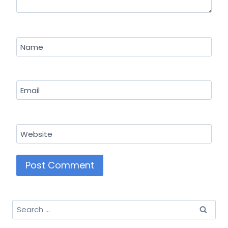
Name
Email
Website
Search
for: