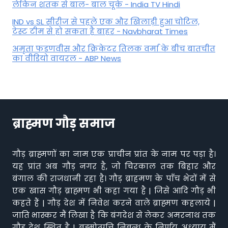
लेकिन शतक से बाल- बाल चूके - India TV Hindi
IND vs SL सीरीज से पहले एक और खिलाड़ी हुआ चोटिल,
टेस्ट टीम से हो सकता है बाहर - Navbharat Times
अमृता फडणवीस और क्रिकेटर तिलक वर्मा के बीच बातचीत
का वीडियो वायरल - ABP News
ब्राह्मण गौड़ समाज
गौड़ ब्राह्मणों का नाम एक प्राचीन प्रांत के नाम पर पड़ा है।
यह प्रांत अब गौड़ नगर है, जो चिरकाल तक बिहार और
बंगाल की राजधानी रहा है। गौड़ ब्राहमण के पाँच भेदों में से
एक खास गौड़ ब्राह्मण भी कहा गया है | जिसे आदि गौड़ भी
कहते हैं | गौड़ देश में निवेश करने वाले ब्राह्मण कहलाये |
जाति भास्कर मैं लिखा है कि बंगदेश से लेकर अमरनाथ तक
गौड़ देश स्थित है | ब्रह्मोत्पत्ति निबन्ध के निर्णय अध्याय मैं