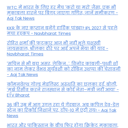
WTC में भारत के लिए हर मैच 'करो या मरो' जैसा, एक भी
मुकाबला हारने पर बिगड़ जाएगा गण‍ित, जानें समीकरण -
Aaj Tak News
KKR के नए कप्तान बनेंगे हार्दिक पांड्या? IPL 2027 से पहले
मचा हड़कंप - Navbharat Times
रोहित शर्मा की फटकार आज भी नहीं भूले यशस्वी
जायसवाल, श्रीलंका दौरे पर आई अपने भैया की याद -
Navbharat Times
'सचिन से भी बड़ा असर, लेकिन...', व‍िनोद कांबली-पृथ्वी शॉ
का नाम लेकर वैभव सूर्यवंशी को रॉबिन उथप्पा की चेतावनी
- Aaj Tak News
कॉमनवेल्थ गोल्ड मे​डलिस्ट अरुंधति का छलका दर्द, बोली,
'मुझे रिसीव करने राजस्थान से कोई नेता–मंत्री नहीं आया' -
ETV Bharat
36 की उम्र में आग उगल रहा ये गेंदबाज, अब कपिल देव-डेल
स्टेन का रिकॉर्ड निशाने पर, टॉप-10 में एंट्री तय! - Aaj Tak
News
भारत और पाकिस्तान के बीच फिर होगा क्रिकेट मुकाबला,