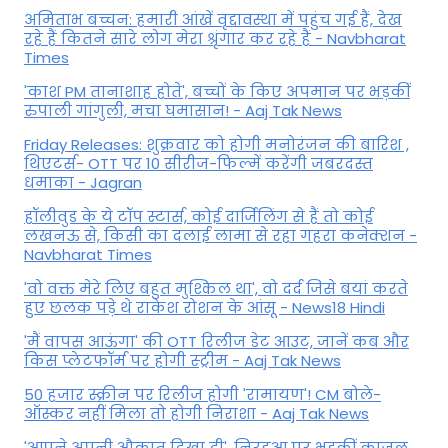
अमिताभ बच्चन: हमारी आंखें वृद्दावस्था में पहुंच गई हैं, देख
रहे हैं कितने सारे लोग मेरा श्रृंगार कर रहे हैं - Navbharat
Times
'काश PM तानाशाह होते', बच्चों के किए अपमान पर भड़कीं
रुपाली गांगुली, मचा घमासान! - Aaj Tak News
Friday Releases: शुक्रवार को होगी मनोरंजन की बारिश ,
थिएटर्स- OTT पर 10 सीरीज-फिल्में करेंगी जबरदस्त
धमाका - Jagran
हॉलीवुड के ये टॉप स्टार्स, कोई दार्जिलिंग से हैं तो कोई
लखनऊ से, किसी का दलाई लामा से रहा गहरा कनेक्शन -
Navbharat Times
'वो वक्त मेरे लिए बहुत मुश्किल था', वो दर्द जिसे बयां करते
हुए छलक पड़े थे राकेश रोशन के आंसू - News18 Hindi
'मैं वापस आऊंगा' की OTT रिलीज डेट आउट, जानें कब और
किस प्लेटफॉर्म पर होगी स्ट्रीम - Aaj Tak News
50 हजार स्क्रीन पर रिलीज होगी 'रामायण'! CM बोले-
ऑस्कर नहीं मिला तो होगी निराशा - Aaj Tak News
'आपने अपनी औकात दिखा दी', निरहुआ पर भड़कीं काजल,