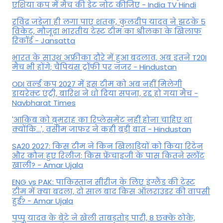
एशिया कप में मैच की डेट नोट कीजिए - India TV Hindi
रविंद्र जडेजा ही लगा पाए शतक, कुलदीप यादव ने झटके 5
विकेट, मौजूदा भारतीय टेस्ट टीम का श्रीलंका के खिलाफ
रिकॉर्ड - Jansatta
भारत के साउथ अफ्रीका दौरे में हुआ बदलाव, अब इतने T20I
मैच भी होंगे; चैंपियंस ट्रॉफी पर नजर - Hindustan
ODI वर्ल्ड कप 2027 में इस टीम को अब नहीं मिलेगी
डायरेक्ट एंट्री, बारिश ने धो दिया सपना, रद्द हो गया मैच -
Navbharat Times
'आकिब को बुमराह का रिप्लेसमेंट नहीं होना चाहिए था
क्योंकि...', वसीम जाफर ने कही बड़ी बात - Hindustan
SA20 2027: किस टीम ने किन खिलाड़ियों को किया रिटेन
और कौन हुए रिलीज; किस फ्रेंचाइजी के पास कितने स्लॉट
खाली? - Amar Ujala
ENG vs PAK: पाकिस्तान सीरीज के लिए इंग्लैंड की टेस्ट
टीम में क्या बदला, दो साल बाद किस ऑलराउंडर की वापसी
हुई? - Amar Ujala
पप्पू यादव के बेटे ने खेली ताबड़तोड़ पारी, 8 छक्के ठोके,