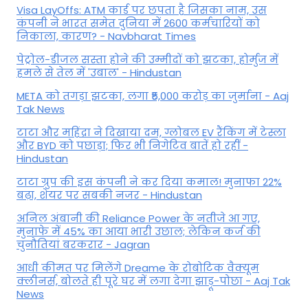
Visa LayOffs: ATM कार्ड पर छपता है जिसका नाम, उस
कंपनी ने भारत समेत दुनिया में 2600 कर्मचारियों को
निकाला, कारण? - Navbharat Times
पेट्रोल-डीजल सस्ता होने की उम्मीदों को झटका, होर्मुज में
हमले से तेल में 'उबाल' - Hindustan
META को तगड़ा झटका, लगा ₹5,000 करोड़ का जुर्माना - Aaj
Tak News
टाटा और महिंद्रा ने दिखाया दम, ग्लोबल EV रैंकिंग में टेस्ला
और BYD को पछाड़ा; फिर भी निगेटिव बातें हो रहीं -
Hindustan
टाटा ग्रुप की इस कंपनी ने कर दिया कमाल! मुनाफा 22%
बढ़ा, शेयर पर सबकी नजर - Hindustan
अनिल अंबानी की Reliance Power के नतीजे आ गए,
मुनाफे में 45% का आया भारी उछाल; लेकिन कर्ज की
चुनौतियां बरकरार - Jagran
आधी कीमत पर मिलेंगे Dreame के रोबोटिक वैक्यूम
क्लीनर्स, बोलते ही पूरे घर में लगा देगा झाड़ू-पोछा - Aaj Tak
News