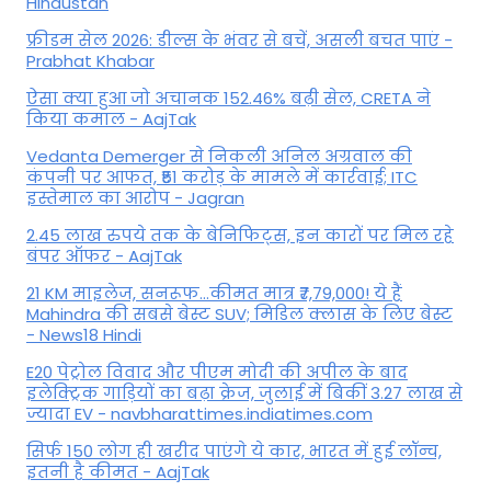
Hindustan
फ्रीडम सेल 2026: डील्स के भंवर से बचें, असली बचत पाएं -
Prabhat Khabar
ऐसा क्या हुआ जो अचानक 152.46% बढ़ी सेल, CRETA ने
किया कमाल - AajTak
Vedanta Demerger से निकली अनिल अग्रवाल की
कंपनी पर आफत, ₹51 करोड़ के मामले में कार्रवाई; ITC
इस्तेमाल का आरोप - Jagran
2.45 लाख रुपये तक के बेनिफिट्स, इन कारों पर मिल रहे
बंपर ऑफर - AajTak
21 KM माइलेज, सनरूफ...कीमत मात्र ₹7,79,000! ये हैं
Mahindra की सबसे बेस्ट SUV; मिडिल क्लास के लिए बेस्ट
- News18 Hindi
E20 पेट्रोल विवाद और पीएम मोदी की अपील के बाद
इलेक्ट्रिक गाड़ियों का बढ़ा क्रेज, जुलाई में बिकीं 3.27 लाख से
ज्यादा EV - navbharattimes.indiatimes.com
सिर्फ 150 लोग ही खरीद पाएंगे ये कार, भारत में हुई लॉन्च,
इतनी है कीमत - AajTak