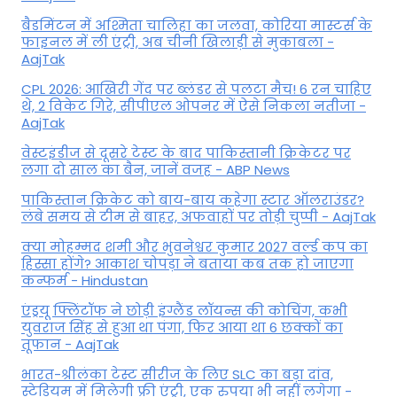
बैडमिंटन में अश्मिता चालिहा का जलवा, कोरिया मास्टर्स के
फाइनल में ली एंट्री, अब चीनी खिलाड़ी से मुकाबला -
AajTak
CPL 2026: आखिरी गेंद पर ब्लंडर से पलटा मैच! 6 रन चाहिए
थे, 2 विकेट गिरे, सीपीएल ओपनर में ऐसे न‍िकला नतीजा -
AajTak
वेस्टइंडीज से दूसरे टेस्ट के बाद पाकिस्तानी क्रिकेटर पर
लगा दो साल का बैन, जानें वजह - ABP News
पाकिस्तान क्रिकेट को बाय-बाय कहेगा स्टार ऑलराउंडर?
लंबे समय से टीम से बाहर, अफवाहों पर तोड़ी चुप्पी - AajTak
क्या मोहम्मद शमी और भुवनेश्वर कुमार 2027 वर्ल्ड कप का
हिस्सा होंगे? आकाश चोपड़ा ने बताया कब तक हो जाएगा
कन्फर्म - Hindustan
एंड्रयू फ्लिंटॉफ ने छोड़ी इंग्लैंड लॉयन्स की कोच‍िंग, कभी
युवराज सिंह से हुआ था पंगा, फ‍िर आया था 6 छक्कों का
तूफान - AajTak
भारत-श्रीलंका टेस्ट सीरीज के लिए SLC का बड़ा दांव,
स्टेडियम में मिलेगी फ्री एंट्री, एक रुपया भी नहीं लगेगा -