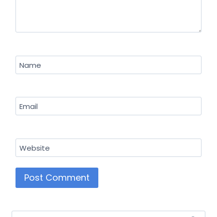
Name
Email
Website
Search