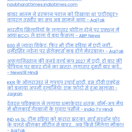
navbharattimes.indiatimes.com
बाबर आजम ने इरफान पठान को दिखाया था 'एटीट्यूड'?
वायरल तस्वीर का सच अब सामने आया - AajTak
भारतीय खिलाड़ियों के लगातार चोटिल होने पर एक्शन में
आया BCCI, ले डाला ये बड़ा फैसला - ABP News
600 से ज्यादा विकेट, फिर भी टीम इंडिया में एंट्री नहीं...
धर्मेंद्रसिंह जडेजा पर सेलेक्टर्स कब होंगे मेहरबान? - AajTak
अफगानिस्तान की वनडे वर्ल्ड कप 2027 में एंट्री, दो बार की
चैंपियन पर बाहर होने का खतरा, लगातार दूसरी बार कटे...
- News18 Hindi
KKR के ऑलराउंडर ने गुपचुप रचाई शादी, इस टीवी एक्ट्रेस
को बनाया अपनी दुल्हनिया; एक फोटो से हुआ खुलासा -
Jagran
देवदत्त पडिक्कल ने लगाया धमाकेदार शतक, वॉर्म-अप मैच
में श्रीलंकाई गेंदबाजों के छुड़ाए पसीने - India TV Hindi
IND vs SL: टीम इंड‍िया को करारा झटका, साई सुदर्शन चोट
के चलते श्रीलंका सीरीज से बाहर... अब किसे म‍िलेगा मौका?
- AajTak