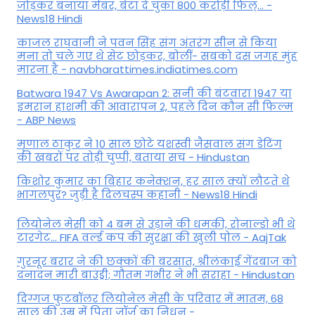
जोड़कर बनाया मेंबर, बेटा दे चुका 800 करोड़ी फिल्... -
News18 Hindi
काजल राघवानी ने पवन सिंह संग अंतरंग सीन से किया
मना तो चले गए थे सेट छोड़कर, बोलीं- सबको दस जगह मुंह
मारना है - navbharattimes.indiatimes.com
Batwara 1947 Vs Awarapan 2: सनी की बंटवारा 1947 या
इमरान हाशमी की आवारापन 2, पहले दिन कौन सी फिल्म
- ABP News
मृणाल ठाकुर ने 10 साल छोटे यशस्वी जैसवाल संग डेटिंग
की खबरों पर तोड़ी चुप्पी, बताया सच - Hindustan
किशोर कुमार का बिहार कनेक्शन, हर साल क्यों लौटते थे
भागलपुर? जुड़ी है दिलचस्प कहानी - News18 Hindi
ल‍ियोनेल मेसी को 4 बम से उड़ाने की धमकी, रोनाल्डो भी थे
टारगेट... FIFA वर्ल्ड कप की सुरक्षा की खुली पोल - AajTak
गुरनूर बरार ने की छक्कों की बरसात, श्रीलंकाई गेंदबाज को
दनादन मारी बाउंड्री; गौतम गंभीर ने भी सराहा - Hindustan
दिग्गज फुटबॉलर लियोनेल मेसी के परिवार में मातम, 68
साल की उम्र में पिता जॉर्ज का निधन -