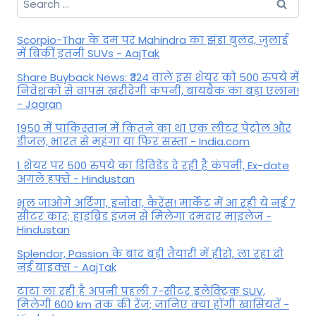
for:
Scorpio-Thar के दम पर Mahindra का झंडा बुलंद, जुलाई
में बिकीं इतनी SUVs - AajTak
Share Buyback News: ₹324 वाले इस शेयर को 500 रुपये में
निवेशकों से वापस खरीदेगी कंपनी, बायबैक का बड़ा एलान!
- Jagran
1950 में पाकिस्तान में कितने का था एक लीटर पेट्रोल और
डीजल, भारत से महंगा या फिर सस्ता - India.com
1 शेयर पर 500 रुपये का डिविडेंड दे रही है कंपनी, Ex-date
अगले हफ्ते - Hindustan
भूल जाओगे अर्टिगा, इनोवा, कैरेंस! मार्केट में आ रही ये नई 7
सीटर कार; हाइब्रिड इंजन से मिलेगा दमदार माइलेज -
Hindustan
Splendor, Passion के बाद बड़ी तैयारी में हीरो, ला रहा दो
नई बाइक्स - AajTak
टाटा ला रही है अपनी पहली 7-सीटर इलेक्ट्रिक SUV,
मिलेगी 600 km तक की रेंज; जानिए क्या होंगी खासियतें -