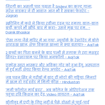
जिंदगी का असली पाठ पढ़ाता है Sridevi का कल्ट गाना,
सुरेश वाडकर ने दी आवाज; आज भी है सबका फेवरेट -
Jagran
स्क्रीनिंग में कुत्ते ने किया रवीना टंडन पर हमला: बाल-बाल
बचीं, कपड़े भी खींचे, बाद में कहा- उसने मुझ पर हम... -
Dainik Bhaskar
'ऐसा लगा जैसे मंदिर में आ गया', न्यूयॉर्क के रेस्टोरेंट में बोले
शाहरुख खान, शेफ विकास खन्ना ने क्या बताया? - AajTak
2 बच्चों का पिता बनने के बाद पत्नी से तलाक ले रहा मशहूर
सिंगर? इंस्टाग्राम पर किया अनफॉलो - AajTak
एक्ट्रेस स्वरा भास्कर और अविका गोर को हुआ डेंगू, अस्पताल
में हुईं भर्ती, शेयर किया हेल्थ अपडेट - AajTak
जब पवन सिंह ने गरीबों में बांट दीं नोटों की गड्डियां, मिनटों
में खत्म हो गई इवेंट में मिली फीस - Hindustan
'मनी फॉलोज माई ब्रदर'... अब कॉलेज के ओरिएंटेशन तक
पहुंचा रवि किशन का ट्रेंड, Video वायरल - AajTak
बॉलीवुड में एंट्री के लिए नहीं थे पैसे, दोस्तों ने पाई-पाई