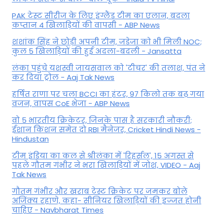
PAK टेस्ट सीरीज के लिए इंग्लैंड टीम का एलान, बदला
कप्तान 4 खिलाड़ियों की वापसी - ABP News
शशांक सिंह ने छोड़ी अपनी टीम, जडेजा को भी मिली NOC;
कुल 5 खिलाड़ियों की हुई अदला-बदली - Jansatta
लंका पहुंचे यशस्वी जायसवाल को 'टीचर' की तलाश, पंत ने
कर द‍िया ट्रोल - Aaj Tak News
हर्षित राणा पर चला BCCI का हंटर, 97 किलो तक बढ़ गया
वजन, वापस CoE भेजा - ABP News
वो 5 भारतीय क्रिकेटर, जिनके पास है सरकारी नौकरी;
ईशान किशन समेत दो RBI मैनेजर, Cricket Hindi News -
Hindustan
टीम इंडिया का कल से श्रीलंका में 'रिहर्सल', 15 अगस्त से
पहले गौतम गंभीर ने भरा ख‍िलाड़‍ियों में जोश, VIDEO - Aaj
Tak News
गौतम गंभीर और खराब टेस्ट क्रिकेट पर जमकर बोले
अजिंक्य रहाणे, कहा- सीनियर खिलाड़ियों की इज्जत होनी
चाहिए - Navbharat Times