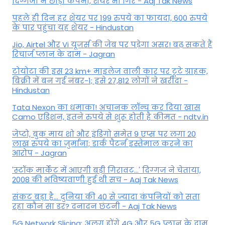
दिग्गजों ने छोड़ी कंपनी, शेयर भी गिरे - Aaj Tak News
पहले ही दिन हर शेयर पर 199 रुपये का फायदा, 600 रुपये
के पार पहुंचा यह शेयर - Hindustan
Jio, Airtel और Vi यूजर्स की जेब पर पड़ेगा असर! बढ़ सकते हैं
रिचार्ज प्लान के दाम - Jagran
टोयोटा की इस 23 km+ माइलेज वाली कार पर टूटे ग्राहक,
बिक्री में बन गई नंबर-1; इसे 27,812 लोगों ने खरीदा -
Hindustan
Tata Nexon का धमाका! अचानक लॉन्च कर दिया खास
Camo एडिशन, इतने रुपये से शुरू होती है कीमत - ndtv.in
जेप्टो, बुक माय शो और इंडिगो समेत 9 एप्स पर लगा 20
लाख रुपये का जुर्माना; डार्क पैटर्न इस्तेमाल करने का
आरोप - Jagran
'स्‍टॉक मार्केट में आएगी बड़ी गिरावट...' दिग्‍गज ने चेताया,
2008 की भविष्यवाणी हुई थी सच - Aaj Tak News
संकट बड़ा है... दुनिया की 40 से ज्यादा कंपनियों को सता
रहा कौन सा डर? दनादन छंटनी - Aaj Tak News
5G Network Slicing: अलग होंगे 4G और 5G प्लान के दाम,