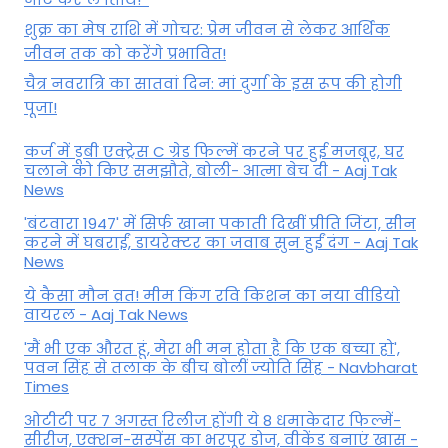
शुक्र का मेष राशि में गोचर: प्रेम जीवन से लेकर आर्थिक
जीवन तक को करेंगे प्रभावित!
चैत्र नवरात्रि का सातवां दिन: मां दुर्गा के इस रूप की होगी
पूजा!
कर्ज में डूबी एक्ट्रेस C ग्रेड फिल्में करने पर हुई मजबूर, घर
चलाने को किए समझौते, बोली- आत्मा बेच दी - Aaj Tak
News
'बंटवारा 1947' में सिर्फ खाना पकाती दिखीं प्रीति जिंटा, सीन
करने में घबराईं, डायरेक्टर का जवाब सुन हुईं दंग - Aaj Tak
News
ये कैसा मौन व्रत! मीम किंग रवि किशन का नया वीडियो
वायरल - Aaj Tak News
'मैं भी एक औरत हूं, मेरा भी मन होता है कि एक बच्चा हो',
पवन सिंह से तलाक के बीच बोलीं ज्योति सिंह - Navbharat
Times
ओटीटी पर 7 अगस्त रिलीज होंगी ये 8 धमाकेदार फिल्में-
सीरीज, एक्शन-सस्पेंस का भरपूर डोज, वीकेंड बनाएं खास -