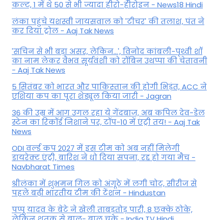
कल्ट, 1 में थे 50 से भी ज्यादा हीरो-हीरोइन - News18 Hindi
लंका पहुंचे यशस्वी जायसवाल को 'टीचर' की तलाश, पंत ने
कर द‍िया ट्रोल - Aaj Tak News
'सचिन से भी बड़ा असर, लेकिन...', व‍िनोद कांबली-पृथ्वी शॉ
का नाम लेकर वैभव सूर्यवंशी को रॉबिन उथप्पा की चेतावनी
- Aaj Tak News
5 सितंबर को भारत और पाकिस्‍तान की होगी भिड़ंत, ACC ने
एशिया कप का पूरा शेड्यूल किया जारी - Jagran
36 की उम्र में आग उगल रहा ये गेंदबाज, अब कपिल देव-डेल
स्टेन का रिकॉर्ड निशाने पर, टॉप-10 में एंट्री तय! - Aaj Tak
News
ODI वर्ल्ड कप 2027 में इस टीम को अब नहीं मिलेगी
डायरेक्ट एंट्री, बारिश ने धो दिया सपना, रद्द हो गया मैच -
Navbharat Times
श्रीलंका में शुभमन गिल को अंगूठे में लगी चोट, सीरीज से
पहले बढ़ी भारतीय टीम की टेंशन - Hindustan
पप्पू यादव के बेटे ने खेली ताबड़तोड़ पारी, 8 छक्के ठोके,
लेकिन शतक से बाल- बाल चूके - India TV Hindi