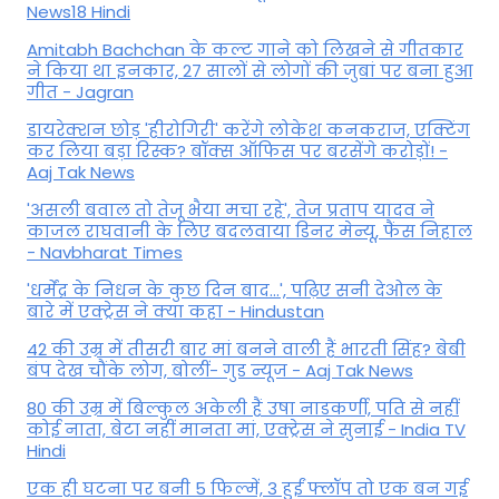
News18 Hindi
Amitabh Bachchan के कल्ट गाने को लिखने से गीतकार
ने किया था इनकार, 27 सालों से लोगों की जुबां पर बना हुआ
गीत - Jagran
डायरेक्शन छोड़ 'हीरोगिरी' करेंगे लोकेश कनकराज, एक्टिंग
कर लिया बड़ा रिस्क? बॉक्स ऑफिस पर बरसेंगे करोड़ों! -
Aaj Tak News
'असली बवाल तो तेजू भैया मचा रहे', तेज प्रताप यादव ने
काजल राघवानी के लिए बदलवाया डिनर मेन्यू, फैंस न‍िहाल
- Navbharat Times
'धर्मेंद्र के निधन के कुछ दिन बाद...', पढ़िए सनी देओल के
बारे में एक्ट्रेस ने क्या कहा - Hindustan
42 की उम्र में तीसरी बार मां बनने वाली हैं भारती सिंह? बेबी
बंप देख चौंके लोग, बोलीं- गुड न्यूज - Aaj Tak News
80 की उम्र में बिल्कुल अकेली हैं उषा नाडकर्णी, पति से नहीं
कोई नाता, बेटा नहीं मानता मां, एक्ट्रेस ने सुनाई - India TV
Hindi
एक ही घटना पर बनी 5 फिल्में, 3 हुईं फ्लॉप तो एक बन गई