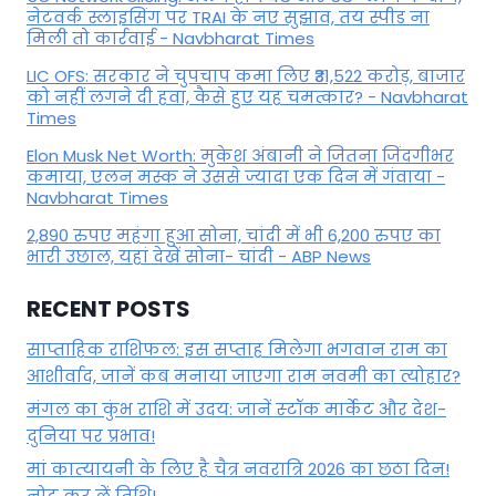
नेटवर्क स्लाइसिंग पर TRAI के नए सुझाव, तय स्पीड ना
मिली तो कार्रवाई - Navbharat Times
LIC OFS: सरकार ने चुपचाप कमा लिए ₹31,522 करोड़, बाजार
को नहीं लगने दी हवा, कैसे हुए यह चमत्कार? - Navbharat
Times
Elon Musk Net Worth: मुकेश अंबानी ने जितना जिंदगीभर
कमाया, एलन मस्क ने उससे ज्यादा एक दिन में गंवाया -
Navbharat Times
2,890 रुपए महंगा हुआ सोना, चांदी में भी 6,200 रुपए का
भारी उछाल, यहां देखें सोना- चांदी - ABP News
RECENT POSTS
साप्ताहिक राशिफल: इस सप्ताह मिलेगा भगवान राम का
आशीर्वाद, जानें कब मनाया जाएगा राम नवमी का त्योहार?
मंगल का कुंभ राशि में उदय: जानें स्‍टॉक मार्केट और देश-
दुनिया पर प्रभाव!
मां कात्‍यायनी के लिए है चैत्र नवरात्रि 2026 का छठा दिन!
नोट कर लें तिथि!