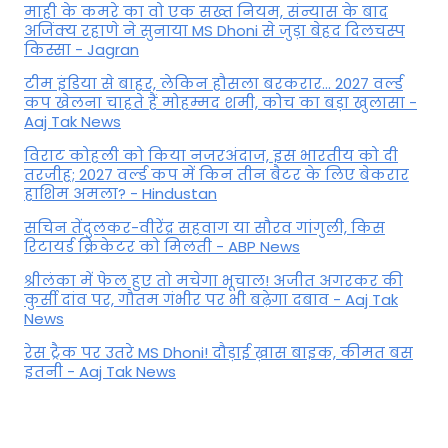
माही के कमरे का वो एक सख्त नियम, संन्यास के बाद
अजिंक्‍य रहाणे ने सुनाया MS Dhoni से जुड़ा बेहद दिलचस्प
किस्सा - Jagran
टीम इंडिया से बाहर, लेकिन हौसला बरकरार... 2027 वर्ल्ड
कप खेलना चाहते हैं मोहम्मद शमी, कोच का बड़ा खुलासा -
Aaj Tak News
विराट कोहली को किया नजरअंदाज, इस भारतीय को दी
तरजीह; 2027 वर्ल्ड कप में किन तीन बैटर के लिए बेकरार
हाशिम अमला? - Hindustan
सचिन तेंदुलकर-वीरेंद्र सहवाग या सौरव गांगुली, किस
रिटायर्ड क्रिकेटर को मिलती - ABP News
श्रीलंका में फेल हुए तो मचेगा भूचाल! अजीत अगरकर की
कुर्सी दांव पर, गौतम गंभीर पर भी बढ़ेगा दबाव - Aaj Tak
News
रेस ट्रैक पर उतरे MS Dhoni! दौड़ाई ख़ास बाइक, कीमत बस
इतनी - Aaj Tak News