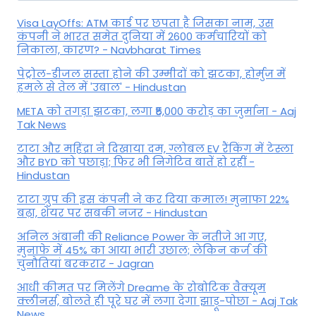
Visa LayOffs: ATM कार्ड पर छपता है जिसका नाम, उस
कंपनी ने भारत समेत दुनिया में 2600 कर्मचारियों को
निकाला, कारण? - Navbharat Times
पेट्रोल-डीजल सस्ता होने की उम्मीदों को झटका, होर्मुज में
हमले से तेल में 'उबाल' - Hindustan
META को तगड़ा झटका, लगा ₹5,000 करोड़ का जुर्माना - Aaj
Tak News
टाटा और महिंद्रा ने दिखाया दम, ग्लोबल EV रैंकिंग में टेस्ला
और BYD को पछाड़ा; फिर भी निगेटिव बातें हो रहीं -
Hindustan
टाटा ग्रुप की इस कंपनी ने कर दिया कमाल! मुनाफा 22%
बढ़ा, शेयर पर सबकी नजर - Hindustan
अनिल अंबानी की Reliance Power के नतीजे आ गए,
मुनाफे में 45% का आया भारी उछाल; लेकिन कर्ज की
चुनौतियां बरकरार - Jagran
आधी कीमत पर मिलेंगे Dreame के रोबोटिक वैक्यूम
क्लीनर्स, बोलते ही पूरे घर में लगा देगा झाड़ू-पोछा - Aaj Tak
News