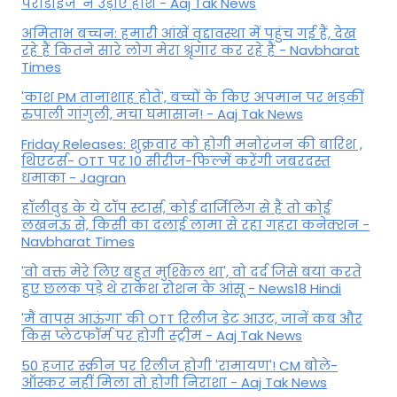
पैराडाइज' ने उड़ाए होश - Aaj Tak News
अमिताभ बच्चन: हमारी आंखें वृद्दावस्था में पहुंच गई हैं, देख
रहे हैं कितने सारे लोग मेरा श्रृंगार कर रहे हैं - Navbharat
Times
'काश PM तानाशाह होते', बच्चों के किए अपमान पर भड़कीं
रुपाली गांगुली, मचा घमासान! - Aaj Tak News
Friday Releases: शुक्रवार को होगी मनोरंजन की बारिश ,
थिएटर्स- OTT पर 10 सीरीज-फिल्में करेंगी जबरदस्त
धमाका - Jagran
हॉलीवुड के ये टॉप स्टार्स, कोई दार्जिलिंग से हैं तो कोई
लखनऊ से, किसी का दलाई लामा से रहा गहरा कनेक्शन -
Navbharat Times
'वो वक्त मेरे लिए बहुत मुश्किल था', वो दर्द जिसे बयां करते
हुए छलक पड़े थे राकेश रोशन के आंसू - News18 Hindi
'मैं वापस आऊंगा' की OTT रिलीज डेट आउट, जानें कब और
किस प्लेटफॉर्म पर होगी स्ट्रीम - Aaj Tak News
50 हजार स्क्रीन पर रिलीज होगी 'रामायण'! CM बोले-
ऑस्कर नहीं मिला तो होगी निराशा - Aaj Tak News