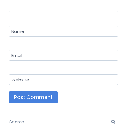
Name
Email
Website
Search
for: