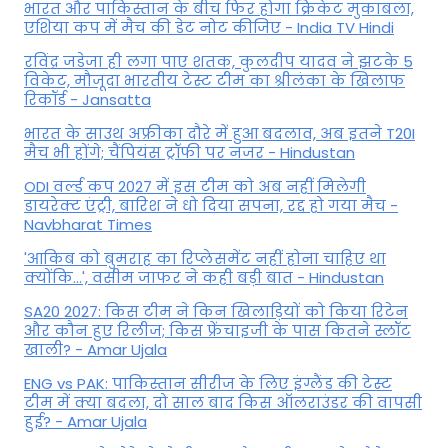
भारत और पाकिस्तान के बीच फिर होगा क्रिकेट मुकाबला,
एशिया कप में मैच की डेट नोट कीजिए - India TV Hindi
रविंद्र जडेजा ही लगा पाए शतक, कुलदीप यादव ने झटके 5
विकेट, मौजूदा भारतीय टेस्ट टीम का श्रीलंका के खिलाफ
रिकॉर्ड - Jansatta
भारत के साउथ अफ्रीका दौरे में हुआ बदलाव, अब इतने T20I
मैच भी होंगे; चैंपियंस ट्रॉफी पर नजर - Hindustan
ODI वर्ल्ड कप 2027 में इस टीम को अब नहीं मिलेगी
डायरेक्ट एंट्री, बारिश ने धो दिया सपना, रद्द हो गया मैच -
Navbharat Times
'आकिब को बुमराह का रिप्लेसमेंट नहीं होना चाहिए था
क्योंकि...', वसीम जाफर ने कही बड़ी बात - Hindustan
SA20 2027: किस टीम ने किन खिलाड़ियों को किया रिटेन
और कौन हुए रिलीज; किस फ्रेंचाइजी के पास कितने स्लॉट
खाली? - Amar Ujala
ENG vs PAK: पाकिस्तान सीरीज के लिए इंग्लैंड की टेस्ट
टीम में क्या बदला, दो साल बाद किस ऑलराउंडर की वापसी
हुई? - Amar Ujala