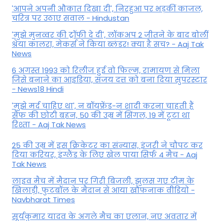
'आपने अपनी औकात दिखा दी', निरहुआ पर भड़कीं काजल,
चरित्र पर उठाए सवाल - Hindustan
'मुझे मुनव्वर की ट्रॉफी दे दी', लॉकअप 2 जीतने के बाद बोलीं
श्रेया कालरा, मेकर्स ने किया ब्लंडर! क्या है सच? - Aaj Tak
News
6 अगस्त 1993 को रिलीज हुई वो फिल्म, रामायण से मिला
जिसे बनाने का आइडिया, संजय दत्त को बना दिया सुपरस्टार
- News18 Hindi
'मुझे मर्द चाहिए था', न बॉयफ्रेंड-न शादी करना चाहती हैं
सैफ की छोटी बहन, 50 की उम्र में सिंगल, 19 में टूटा था
रिश्ता - Aaj Tak News
25 की उम्र में इस क्रिकेटर का संन्यास, इंजरी ने चौपट कर
दिया करियर, इंग्लैंड के लिए खेल पाया सिर्फ 4 मैच - Aaj
Tak News
लाइव मैच में मैदान पर गिरी बिजली, झुलस गए टीम के
खिलाड़ी, फुटबॉल के मैदान से आया खौफनाक वीडियो -
Navbharat Times
सूर्यकुमार यादव के अगले मैच का एलान, नए अवतार में