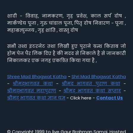
शादी - विवाह, नामकरण, गृह प्रवेश, काल सर्प दोष ,
मार्कण्डेय पूजा , गुरु चांडाल पूजा, पितृ दोष निवारण - पूजा ,
महाम्रत्युन्जय , गृह शांति , वास्तु दोष
सभी तथ्य इंटरनेट तथा लिखी हुए पुराने ग्रन्थ किताब जो
होम पेज पैर लिंक दिए है की मदद से निकाले है से जानकारी
निकालकर एक जगह एकत्रित किया गया है ,
Shree Mad Bhagwat Katha
-
Shri Mad Bhagwat Katha
-
श्रीमद्भागवत कथा
-
श्रीमद भागवत पुराण कथा
-
श्रीमद्भागवत महापुराण
-
श्रीमद् भागवत कथा सप्ताह
-
श्रीमद् भागवत कथा ज्ञान यज्ञ
- Click here -
Contact Us
© Copyright 1999 to live Gaur Brahman Samaj. Hosted