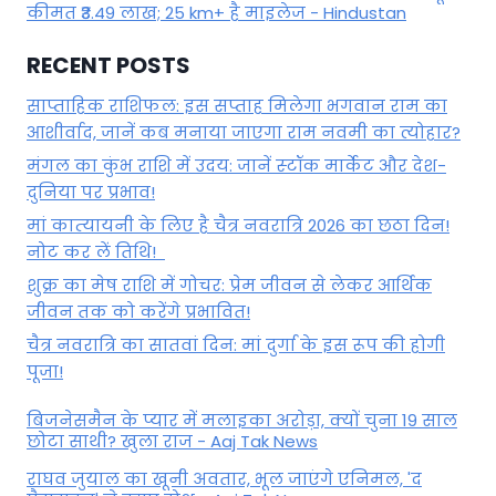
कीमत ₹3.49 लाख; 25 km+ है माइलेज - Hindustan
RECENT POSTS
साप्ताहिक राशिफल: इस सप्ताह मिलेगा भगवान राम का
आशीर्वाद, जानें कब मनाया जाएगा राम नवमी का त्योहार?
मंगल का कुंभ राशि में उदय: जानें स्‍टॉक मार्केट और देश-
दुनिया पर प्रभाव!
मां कात्‍यायनी के लिए है चैत्र नवरात्रि 2026 का छठा दिन!
नोट कर लें तिथि!
शुक्र का मेष राशि में गोचर: प्रेम जीवन से लेकर आर्थिक
जीवन तक को करेंगे प्रभावित!
चैत्र नवरात्रि का सातवां दिन: मां दुर्गा के इस रूप की होगी
पूजा!
बिजनेसमैन के प्यार में मलाइका अरोड़ा, क्यों चुना 19 साल
छोटा साथी? खुला राज - Aaj Tak News
राघव जुयाल का खूनी अवतार, भूल जाएंगे एनिमल, 'द