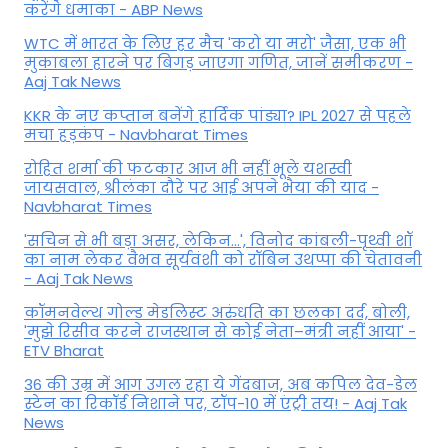
करेंगे धमाका - ABP News
WTC में भारत के लिए हर मैच 'करो या मरो' जैसा, एक भी
मुकाबला हारने पर बिगड़ जाएगा गण‍ित, जानें समीकरण -
Aaj Tak News
KKR के नए कप्तान बनेंगे हार्दिक पांड्या? IPL 2027 से पहले
मचा हड़कंप - Navbharat Times
रोहित शर्मा की फटकार आज भी नहीं भूले यशस्वी
जायसवाल, श्रीलंका दौरे पर आई अपने भैया की याद -
Navbharat Times
'सचिन से भी बड़ा असर, लेकिन...', व‍िनोद कांबली-पृथ्वी शॉ
का नाम लेकर वैभव सूर्यवंशी को रॉबिन उथप्पा की चेतावनी
- Aaj Tak News
कॉमनवेल्थ गोल्ड मे​डलिस्ट अरुंधति का छलका दर्द, बोली,
'मुझे रिसीव करने राजस्थान से कोई नेता–मंत्री नहीं आया' -
ETV Bharat
36 की उम्र में आग उगल रहा ये गेंदबाज, अब कपिल देव-डेल
स्टेन का रिकॉर्ड निशाने पर, टॉप-10 में एंट्री तय! - Aaj Tak
News