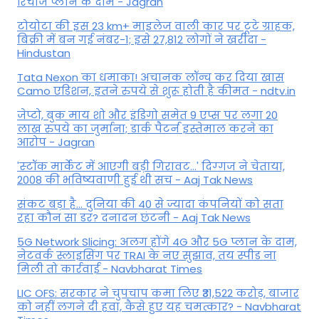
रिचार्ज प्लान के दाम - Jagran
टोयोटा की इस 23 km+ माइलेज वाली कार पर टूटे ग्राहक,
बिक्री में बन गई नंबर-1; इसे 27,812 लोगों ने खरीदा -
Hindustan
Tata Nexon का धमाका! अचानक लॉन्च कर दिया खास
Camo एडिशन, इतने रुपये से शुरू होती है कीमत - ndtv.in
जेप्टो, बुक माय शो और इंडिगो समेत 9 एप्स पर लगा 20
लाख रुपये का जुर्माना; डार्क पैटर्न इस्तेमाल करने का
आरोप - Jagran
'स्‍टॉक मार्केट में आएगी बड़ी गिरावट...' दिग्‍गज ने चेताया,
2008 की भविष्यवाणी हुई थी सच - Aaj Tak News
संकट बड़ा है... दुनिया की 40 से ज्यादा कंपनियों को सता
रहा कौन सा डर? दनादन छंटनी - Aaj Tak News
5G Network Slicing: अलग होंगे 4G और 5G प्लान के दाम,
नेटवर्क स्लाइसिंग पर TRAI के नए सुझाव, तय स्पीड ना
मिली तो कार्रवाई - Navbharat Times
LIC OFS: सरकार ने चुपचाप कमा लिए ₹31,522 करोड़, बाजार
को नहीं लगने दी हवा, कैसे हुए यह चमत्कार? - Navbharat