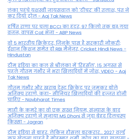
लंका पहुंचे यशस्वी जायसवाल को 'टीचर' की तलाश, पंत ने
कर द‍िया ट्रोल - Aaj Tak News
हर्षित राणा पर चला BCCI का हंटर, 97 किलो तक बढ़ गया
वजन, वापस CoE भेजा - ABP News
वो 5 भारतीय क्रिकेटर, जिनके पास है सरकारी नौकरी;
ईशान किशन समेत दो RBI मैनेजर, Cricket Hindi News -
Hindustan
टीम इंडिया का कल से श्रीलंका में 'रिहर्सल', 15 अगस्त से
पहले गौतम गंभीर ने भरा ख‍िलाड़‍ियों में जोश, VIDEO - Aaj
Tak News
गौतम गंभीर और खराब टेस्ट क्रिकेट पर जमकर बोले
अजिंक्य रहाणे, कहा- सीनियर खिलाड़ियों की इज्जत होनी
चाहिए - Navbharat Times
माही के कमरे का वो एक सख्त नियम, संन्यास के बाद
अजिंक्‍य रहाणे ने सुनाया MS Dhoni से जुड़ा बेहद दिलचस्प
किस्सा - Jagran
टीम इंडिया से बाहर, लेकिन हौसला बरकरार... 2027 वर्ल्ड
कप खेलना चाहते हैं मोहम्मद शमी, कोच का बड़ा खुलासा -