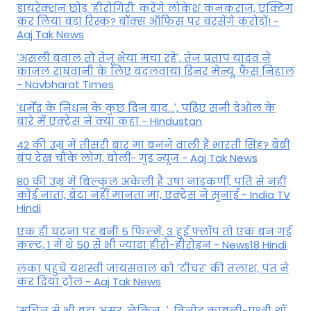
डायरेक्शन छोड़ 'हीरोगिरी' करेंगे लोकेश कनकराज, एक्टिंग
कर लिया बड़ा रिस्क? बॉक्स ऑफिस पर बरसेंगे करोड़ों! -
Aaj Tak News
'असली बवाल तो तेजू भैया मचा रहे', तेज प्रताप यादव ने
काजल राघवानी के लिए बदलवाया डिनर मेन्यू, फैंस न‍िहाल
- Navbharat Times
'धर्मेंद्र के निधन के कुछ दिन बाद...', पढ़िए सनी देओल के
बारे में एक्ट्रेस ने क्या कहा - Hindustan
42 की उम्र में तीसरी बार मां बनने वाली हैं भारती सिंह? बेबी
बंप देख चौंके लोग, बोलीं- गुड न्यूज - Aaj Tak News
80 की उम्र में बिल्कुल अकेली हैं उषा नाडकर्णी, पति से नहीं
कोई नाता, बेटा नहीं मानता मां, एक्ट्रेस ने सुनाई - India TV
Hindi
एक ही घटना पर बनी 5 फिल्में, 3 हुईं फ्लॉप तो एक बन गई
कल्ट, 1 में थे 50 से भी ज्यादा हीरो-हीरोइन - News18 Hindi
लंका पहुंचे यशस्वी जायसवाल को 'टीचर' की तलाश, पंत ने
कर द‍िया ट्रोल - Aaj Tak News
'सचिन से भी बड़ा असर, लेकिन...', व‍िनोद कांबली-पृथ्वी शॉ