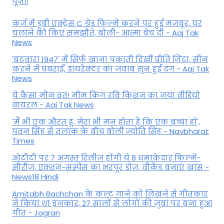
पूजा!
कर्ज में डूबी एक्ट्रेस C ग्रेड फिल्में करने पर हुई मजबूर, घर
चलाने को किए समझौते, बोली- आत्मा बेच दी - Aaj Tak
News
'बंटवारा 1947' में सिर्फ खाना पकाती दिखीं प्रीति जिंटा, सीन
करने में घबराईं, डायरेक्टर का जवाब सुन हुईं दंग - Aaj Tak
News
ये कैसा मौन व्रत! मीम किंग रवि किशन का नया वीडियो
वायरल - Aaj Tak News
'मैं भी एक औरत हूं, मेरा भी मन होता है कि एक बच्चा हो',
पवन सिंह से तलाक के बीच बोलीं ज्योति सिंह - Navbharat
Times
ओटीटी पर 7 अगस्त रिलीज होंगी ये 8 धमाकेदार फिल्में-
सीरीज, एक्शन-सस्पेंस का भरपूर डोज, वीकेंड बनाएं खास -
News18 Hindi
Amitabh Bachchan के कल्ट गाने को लिखने से गीतकार
ने किया था इनकार, 27 सालों से लोगों की जुबां पर बना हुआ
गीत - Jagran