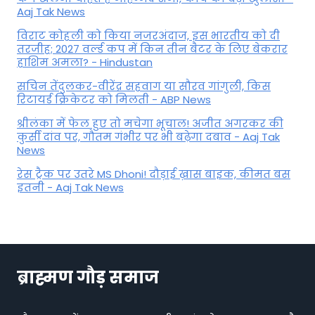
Aaj Tak News
विराट कोहली को किया नजरअंदाज, इस भारतीय को दी
तरजीह; 2027 वर्ल्ड कप में किन तीन बैटर के लिए बेकरार
हाशिम अमला? - Hindustan
सचिन तेंदुलकर-वीरेंद्र सहवाग या सौरव गांगुली, किस
रिटायर्ड क्रिकेटर को मिलती - ABP News
श्रीलंका में फेल हुए तो मचेगा भूचाल! अजीत अगरकर की
कुर्सी दांव पर, गौतम गंभीर पर भी बढ़ेगा दबाव - Aaj Tak
News
रेस ट्रैक पर उतरे MS Dhoni! दौड़ाई ख़ास बाइक, कीमत बस
इतनी - Aaj Tak News
ब्राह्मण गौड़ समाज