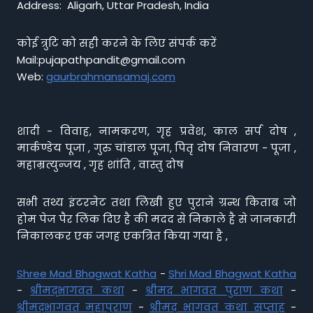
Address: Aligarh, Uttar Pradesh, India
कोई त्रुटि को सही करने के लिए संपर्क करें
Mail:pujapathpandit@gmail.com
Web:
gaurbrahmansamaj.com
शादी - विवाह, नामकरण, गृह प्रवेश, काल सर्प दोष ,
मार्कण्डेय पूजा , गुरु चांडाल पूजा, पितृ दोष निवारण - पूजा ,
महाम्रत्युन्जय , गृह शांति , वास्तु दोष
सभी तथ्य इंटरनेट तथा लिखी हुए पुराने ग्रन्थ किताब जो
होम पेज पैर लिंक दिए है की मदद से निकाले है से जानकारी
निकालकर एक जगह एकत्रित किया गया है ,
Shree Mad Bhagwat Katha
-
Shri Mad Bhagwat Katha
-
श्रीमद्भागवत कथा
-
श्रीमद भागवत पुराण कथा
-
श्रीमद्भागवत महापुराण
-
श्रीमद् भागवत कथा सप्ताह
-