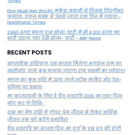
Times
Elon Musk Net Worth: मुकेश अंबानी ने जितना जिंदगीभर
कमाया, एलन मस्क ने उससे ज्यादा एक दिन में गंवाया -
Navbharat Times
2,890 रुपए महंगा हुआ सोना, चांदी में भी 6,200 रुपए का
भारी उछाल, यहां देखें सोना- चांदी - ABP News
RECENT POSTS
साप्ताहिक राशिफल: इस सप्ताह मिलेगा भगवान राम का
आशीर्वाद, जानें कब मनाया जाएगा राम नवमी का त्योहार?
मंगल का कुंभ राशि में उदय: जानें स्‍टॉक मार्केट और देश-
दुनिया पर प्रभाव!
मां कात्‍यायनी के लिए है चैत्र नवरात्रि 2026 का छठा दिन!
नोट कर लें तिथि!
शुक्र का मेष राशि में गोचर: प्रेम जीवन से लेकर आर्थिक
जीवन तक को करेंगे प्रभावित!
चैत्र नवरात्रि का सातवां दिन: मां दुर्गा के इस रूप की होगी