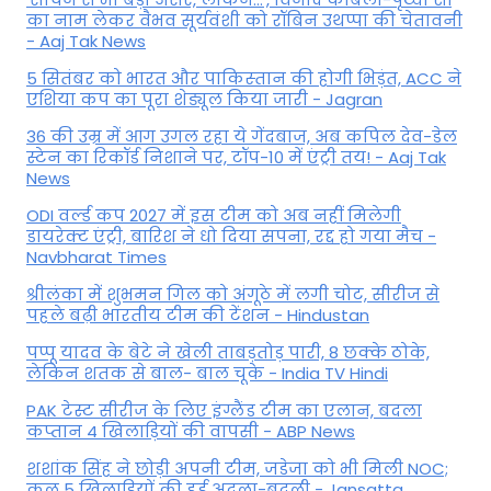
का नाम लेकर वैभव सूर्यवंशी को रॉबिन उथप्पा की चेतावनी
- Aaj Tak News
5 सितंबर को भारत और पाकिस्‍तान की होगी भिड़ंत, ACC ने
एशिया कप का पूरा शेड्यूल किया जारी - Jagran
36 की उम्र में आग उगल रहा ये गेंदबाज, अब कपिल देव-डेल
स्टेन का रिकॉर्ड निशाने पर, टॉप-10 में एंट्री तय! - Aaj Tak
News
ODI वर्ल्ड कप 2027 में इस टीम को अब नहीं मिलेगी
डायरेक्ट एंट्री, बारिश ने धो दिया सपना, रद्द हो गया मैच -
Navbharat Times
श्रीलंका में शुभमन गिल को अंगूठे में लगी चोट, सीरीज से
पहले बढ़ी भारतीय टीम की टेंशन - Hindustan
पप्पू यादव के बेटे ने खेली ताबड़तोड़ पारी, 8 छक्के ठोके,
लेकिन शतक से बाल- बाल चूके - India TV Hindi
PAK टेस्ट सीरीज के लिए इंग्लैंड टीम का एलान, बदला
कप्तान 4 खिलाड़ियों की वापसी - ABP News
शशांक सिंह ने छोड़ी अपनी टीम, जडेजा को भी मिली NOC;
कुल 5 खिलाड़ियों की हुई अदला-बदली - Jansatta