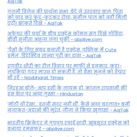
AajTak
गजनी विलेन की प्रार्थना सभा: बेटे ने उतरवाए बाल, पिता
को याद कर फूट-फूटकर रोया, सुनील पाल को नही मिली
एंट्री! झांकते दिखे - AajTak
अफेयर की चर्चा के बीच एक्ट्रेस कोमल संग दिखे गोविंदा,
बीवी सुनीता आहूजा लगा चुकी - abplive.com
'पैसों के लिए संबंध बनाती है एक्ट्रेस, पब्लिक में Cute
इमेज', डिटेक्टिव तान्या पुरी का दावा - AajTak
रणवीर शौरी का रील विवाद पर माफी से इनकार, कहा-
लड़कियां गटर माउथ हो सकती हैं, तो वैसा सुनने को तैयार
भी रहें - Navbharat Times
निरहुआ बोले- आप इसी के लायक हो, काजल राघवानी की
इस बात पर आया गुस्सा - Hindustan
'मोटी थीं रेखा... इतनी सुंदर नहीं थीं', कैसे आया बदलाव? बनीं
नजाकत-अदाओं की मूरत, जीजा ने किया खुलासा - AajTak
भारतीय क्रिकेटर ने गुपचुप रचाई शादी, खूबसूरत एक्ट्रेस को
बनाया हमसफर - abplive.com