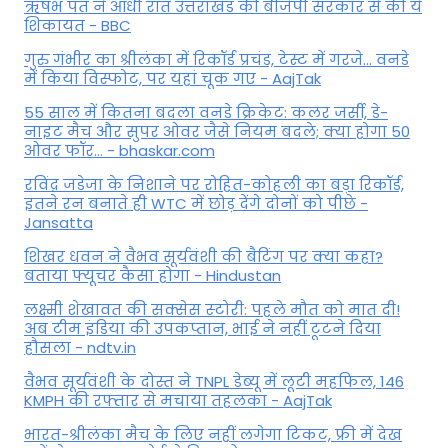
ऋषभ पंत ने आधी रात उत्तराखंड की बीजेपी सरकार से की ये
शिकायत - BBC
गुरु गंभीर का श्रीलंका में र‍िकॉर्ड प्रचंड, टेस्ट में गरजे... वनडे
में किया व‍िस्फोट, पर यहां चूक गए - AajTak
55 साल में कितना बदला वनडे क्रिकेट: कलर जर्सी, डे-
नाइट मैच और सुपर ओवर जैसे नियम बदले; क्या होगा 50
ओवर फॉर... - bhaskar.com
रविंद्र जडेजा के निशाने पर रोहित-कोहली का बड़ा रिकॉर्ड,
इतने रन बनाते ही WTC में छोड़ देंगे दोनों को पीछे -
Jansatta
शिखर धवन ने वैभव सूर्यवंशी की बैटिंग पर क्या कहा?
बताया फ्यूचर कैसा होगा - Hindustan
लक्ष्मी शेखावत की सक्‍सेस स्‍टोरी: पहले मौत को मात दी!
अब टीम इंडिया की उपकप्तान, भाई ने नहीं टूटने दिया
हौसला - ndtv.in
वैभव सूर्यवंशी के दोस्त ने TNPL डेब्यू में लूटी महफिल, 146
KMPH की रफ्तार से मचाया तहलका - AajTak
भारत-श्रीलंका मैच के लिए नहीं लगेगा टिकट, फ्री में देख