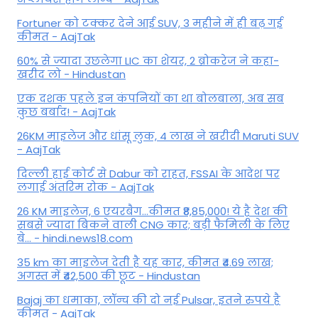
Fortuner को टक्कर देने आई SUV, 3 महीने में ही बढ़ गई
कीमत - AajTak
60% से ज्यादा उछलेगा LIC का शेयर, 2 ब्रोकरेज ने कहा-
खरीद लो - Hindustan
एक दशक पहले इन कंपनियों का था बोलबाला, अब सब
कुछ बर्बाद! - AajTak
26KM माइलेज और धांसू लुक, 4 लाख ने खरीदी Maruti SUV
- AajTak
दिल्ली हाई कोर्ट से Dabur को राहत, FSSAI के आदेश पर
लगाई अंतरिम रोक - AajTak
26 KM माइलेज, 6 एयरबैग...कीमत ₹8,85,000! ये है देश की
सबसे ज्यादा बिकने वाली CNG कार; बड़ी फैमिली के लिए
बे... - hindi.news18.com
35 km का माइलेज देती है यह कार, कीमत ₹4.69 लाख;
अगस्त में ₹42,500 की छूट - Hindustan
Bajaj का धमाका, लॉन्च की दो नई Pulsar, इतने रुपये है
कीमत - AajTak