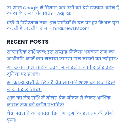
27 साल Google में बिताए, अब उसी को देंगे टक्कर! कौन हैं
कोटा के संजय घेमावत? - AajTak
बर्फ से रेगिस्तान तक...इन गाड़ियों के दम पर हर मिशन पूरा
करती है भारतीय सेना - hindi.news18.com
RECENT POSTS
साप्ताहिक राशिफल: इस सप्ताह मिलेगा भगवान राम का
आशीर्वाद, जानें कब मनाया जाएगा राम नवमी का त्योहार?
मंगल का कुंभ राशि में उदय: जानें स्‍टॉक मार्केट और देश-
दुनिया पर प्रभाव!
मां कात्‍यायनी के लिए है चैत्र नवरात्रि 2026 का छठा दिन!
नोट कर लें तिथि!
शुक्र का मेष राशि में गोचर: प्रेम जीवन से लेकर आर्थिक
जीवन तक को करेंगे प्रभावित!
चैत्र नवरात्रि का सातवां दिन: मां दुर्गा के इस रूप की होगी
पूजा!