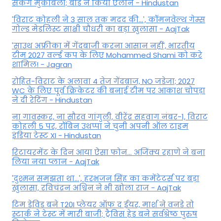
सकेंगे मुकाबला; बोर्ड ने किया ऐलान - Hindustan
'विराट कोहली ने 3 साल तक मदद की...', कॉमनवेल्थ गेम्स
गोल्ड मेडलिस्ट साक्षी चौधरी का बड़ा खुलासा - AajTak
'साउथ अफ्रीका में गेंदबाजी करना आसान नहीं', भारतीय
टीम 2027 वर्ल्‍ड कप के लिए Mohammed Shami को करे
शामिल! - Jagran
रोहित-विराट के अलावा 4 तेज गेंदबाज, NO जडेजा; 2027
WC के लिए पूर्व क्रिकेटर की बनाई टीम पर आकाश चोपड़ा
ने दी रेटिंग - Hindustan
ना गावस्कर, ना सौरव गांगुली, वीरेंद्र सहवाग नंबर-1, विराट
कोहली 5 पर, रॉबिन उथप्पा ने चुनी अपनी ऑल टाइम
इंडिया टेस्ट XI - Hindustan
रिटायरमेंट के दिन आया ऐसा फोन... अजिंक्य रहाणे ने बना
लिया नया प्लान - AajTak
'दुश्मन समझता था...', हरभजन सिंह का कमेंटेटर्स पर बड़ा
खुलासा, रव‍िचंद्रन अश्विन ने भी खोला राज - AajTak
टिम डेविड बने T20I प्लेयर ऑफ द ईयर, मार्श ने वनडे तो
स्टार्क ने टेस्ट में मारी बाजी; ट्रैविस हेड बने सर्वश्रेष्ठ पुरुष