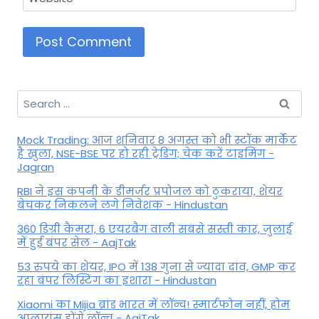
Search
for:
Mock Trading: आज शनिवार 8 अगस्त को भी स्टॉक मार्केट
है खुला, NSE-BSE पर हो रही ट्रेडिंग; चेक करें टाइमिंग -
Jagran
RBI ने इस कंपनी के डीमर्जर प्रपोजल को ठुकराया, शेयर
बेचकर निकलने लगे निवेशक - Hindustan
360 डिग्री कैमरा, 6 एयरबैग वाली सबसे सस्ती कार, जुलाई
में हुई बंपर सेल - AajTak
53 रुपये का शेयर, IPO में 138 गुना से ज्यादा दांव, GMP कर
रहा बंपर लिस्टिंग का इशारा - Hindustan
Xiaomi का Mijia ब्रांड भारत में लॉन्च! स्मार्टफोन नहीं, होम
अप्लायंस होंगे लॉन्च - AajTak