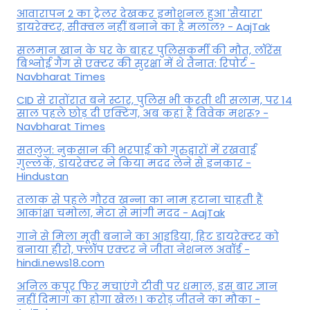
आवारापन 2 का ट्रेलर देखकर इमोशनल हुआ 'सैयारा'
डायरेक्टर, सीक्वल नहीं बनाने का है मलाल? - AajTak
सलमान खान के घर के बाहर पुलिसकर्मी की मौत, लॉरेंस
बिश्नोई गैंग से एक्टर की सुरक्षा में थे तैनात: रिपोर्ट -
Navbharat Times
CID से रातोंरात बने स्टार, पुलिस भी करती थी सलाम, पर 14
साल पहले छोड़ दी एक्टिंग, अब कहां हैं विवेक मशरू? -
Navbharat Times
सतलुज: नुकसान की भरपाई को गुरुद्वारों में रखवाईं
गुल्लकें, डायरेक्टर ने किया मदद लेने से इनकार -
Hindustan
तलाक से पहले गौरव खन्ना का नाम हटाना चाहती हैं
आकांक्षा चमोला, मेटा से मांगी मदद - AajTak
गाने से मिला मूवी बनाने का आइडिया, हिट डायरेक्टर को
बनाया हीरो, फ्लॉप एक्टर ने जीता नेशनल अवॉर्ड -
hindi.news18.com
अनिल कपूर फिर मचाएंगे टीवी पर धमाल, इस बार ज्ञान
नहीं दिमाग का होगा खेल! 1 करोड़ जीतने का मौका -