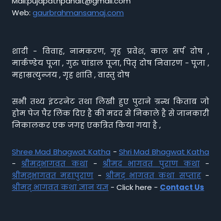
Mail:pujapathpandit@gmail.com
Web:
gaurbrahmansamaj.com
शादी - विवाह, नामकरण, गृह प्रवेश, काल सर्प दोष ,
मार्कण्डेय पूजा , गुरु चांडाल पूजा, पितृ दोष निवारण - पूजा ,
महाम्रत्युन्जय , गृह शांति , वास्तु दोष
सभी तथ्य इंटरनेट तथा लिखी हुए पुराने ग्रन्थ किताब जो
होम पेज पैर लिंक दिए है की मदद से निकाले है से जानकारी
निकालकर एक जगह एकत्रित किया गया है ,
Shree Mad Bhagwat Katha
-
Shri Mad Bhagwat Katha
-
श्रीमद्भागवत कथा
-
श्रीमद भागवत पुराण कथा
-
श्रीमद्भागवत महापुराण
-
श्रीमद् भागवत कथा सप्ताह
-
श्रीमद् भागवत कथा ज्ञान यज्ञ
- Click here -
Contact Us