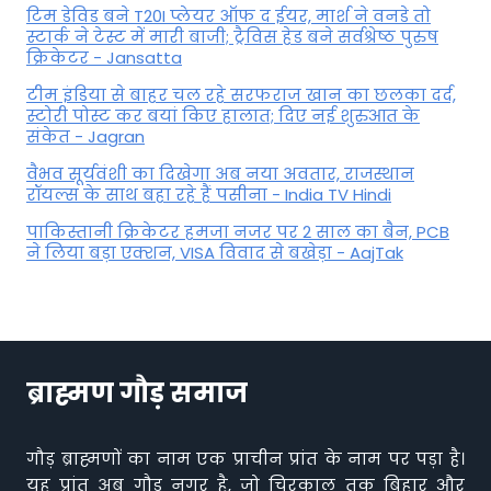
टिम डेविड बने T20I प्लेयर ऑफ द ईयर, मार्श ने वनडे तो
स्टार्क ने टेस्ट में मारी बाजी; ट्रैविस हेड बने सर्वश्रेष्ठ पुरुष
क्रिकेटर - Jansatta
टीम इंडिया से बाहर चल रहे सरफराज खान का छलका दर्द,
स्टोरी पोस्ट कर बयां किए हालात; दिए नई शुरुआत के
संकेत - Jagran
वैभव सूर्यवंशी का दिखेगा अब नया अवतार, राजस्थान
रॉयल्स के साथ बहा रहे हैं पसीना - India TV Hindi
पाकिस्तानी क्रिकेटर हमजा नजर पर 2 साल का बैन, PCB
ने ल‍िया बड़ा एक्शन, VISA व‍िवाद से बखेड़ा - AajTak
ब्राह्मण गौड़ समाज
गौड़ ब्राह्मणों का नाम एक प्राचीन प्रांत के नाम पर पड़ा है।
यह प्रांत अब गौड़ नगर है, जो चिरकाल तक बिहार और