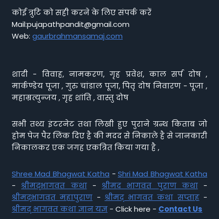
कोई त्रुटि को सही करने के लिए संपर्क करें
Mail:pujapathpandit@gmail.com
Web:
gaurbrahmansamaj.com
शादी - विवाह, नामकरण, गृह प्रवेश, काल सर्प दोष ,
मार्कण्डेय पूजा , गुरु चांडाल पूजा, पितृ दोष निवारण - पूजा ,
महाम्रत्युन्जय , गृह शांति , वास्तु दोष
सभी तथ्य इंटरनेट तथा लिखी हुए पुराने ग्रन्थ किताब जो
होम पेज पैर लिंक दिए है की मदद से निकाले है से जानकारी
निकालकर एक जगह एकत्रित किया गया है ,
Shree Mad Bhagwat Katha
-
Shri Mad Bhagwat Katha
-
श्रीमद्भागवत कथा
-
श्रीमद भागवत पुराण कथा
-
श्रीमद्भागवत महापुराण
-
श्रीमद् भागवत कथा सप्ताह
-
श्रीमद् भागवत कथा ज्ञान यज्ञ
- Click here -
Contact Us