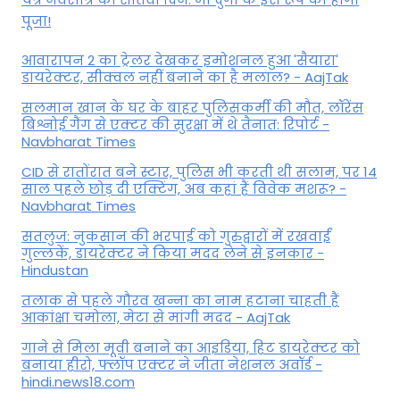
पूजा!
आवारापन 2 का ट्रेलर देखकर इमोशनल हुआ 'सैयारा'
डायरेक्टर, सीक्वल नहीं बनाने का है मलाल? - AajTak
सलमान खान के घर के बाहर पुलिसकर्मी की मौत, लॉरेंस
बिश्नोई गैंग से एक्टर की सुरक्षा में थे तैनात: रिपोर्ट -
Navbharat Times
CID से रातोंरात बने स्टार, पुलिस भी करती थी सलाम, पर 14
साल पहले छोड़ दी एक्टिंग, अब कहां हैं विवेक मशरू? -
Navbharat Times
सतलुज: नुकसान की भरपाई को गुरुद्वारों में रखवाईं
गुल्लकें, डायरेक्टर ने किया मदद लेने से इनकार -
Hindustan
तलाक से पहले गौरव खन्ना का नाम हटाना चाहती हैं
आकांक्षा चमोला, मेटा से मांगी मदद - AajTak
गाने से मिला मूवी बनाने का आइडिया, हिट डायरेक्टर को
बनाया हीरो, फ्लॉप एक्टर ने जीता नेशनल अवॉर्ड -
hindi.news18.com