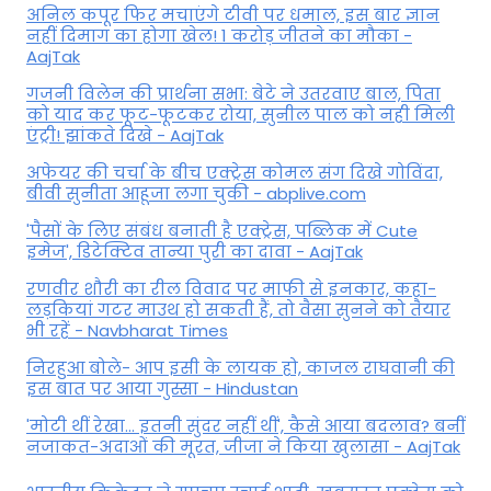
अनिल कपूर फिर मचाएंगे टीवी पर धमाल, इस बार ज्ञान
नहीं दिमाग का होगा खेल! 1 करोड़ जीतने का मौका -
AajTak
गजनी विलेन की प्रार्थना सभा: बेटे ने उतरवाए बाल, पिता
को याद कर फूट-फूटकर रोया, सुनील पाल को नही मिली
एंट्री! झांकते दिखे - AajTak
अफेयर की चर्चा के बीच एक्ट्रेस कोमल संग दिखे गोविंदा,
बीवी सुनीता आहूजा लगा चुकी - abplive.com
'पैसों के लिए संबंध बनाती है एक्ट्रेस, पब्लिक में Cute
इमेज', डिटेक्टिव तान्या पुरी का दावा - AajTak
रणवीर शौरी का रील विवाद पर माफी से इनकार, कहा-
लड़कियां गटर माउथ हो सकती हैं, तो वैसा सुनने को तैयार
भी रहें - Navbharat Times
निरहुआ बोले- आप इसी के लायक हो, काजल राघवानी की
इस बात पर आया गुस्सा - Hindustan
'मोटी थीं रेखा... इतनी सुंदर नहीं थीं', कैसे आया बदलाव? बनीं
नजाकत-अदाओं की मूरत, जीजा ने किया खुलासा - AajTak