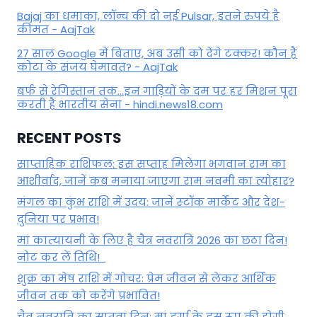
Bajaj का धमाका, लॉन्च की दो नई Pulsar, इतने रुपये है
कीमत - AajTak
27 साल Google में बिताए, अब उसी को देंगे टक्कर! कौन हैं
कोटा के संजय घेमावत? - AajTak
बर्फ से रेगिस्तान तक...इन गाड़ियों के दम पर हर मिशन पूरा
करती है भारतीय सेना - hindi.news18.com
RECENT POSTS
साप्ताहिक राशिफल: इस सप्ताह मिलेगा भगवान राम का
आशीर्वाद, जानें कब मनाया जाएगा राम नवमी का त्योहार?
मंगल का कुंभ राशि में उदय: जानें स्‍टॉक मार्केट और देश-
दुनिया पर प्रभाव!
मां कात्‍यायनी के लिए है चैत्र नवरात्रि 2026 का छठा दिन!
नोट कर लें तिथि!
शुक्र का मेष राशि में गोचर: प्रेम जीवन से लेकर आर्थिक
जीवन तक को करेंगे प्रभावित!
चैत्र नवरात्रि का सातवां दिन: मां दुर्गा के इस रूप की होगी