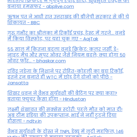
भारतीय क्रिकेटर ने गुपचुप रचाई शादी, खूबसूरत एक्ट्रेस को
बनाया हमसफर - abplive.com
ऋषभ पंत ने आधी रात उत्तराखंड की बीजेपी सरकार से की ये
शिकायत - BBC
गुरु गंभीर का श्रीलंका में र‍िकॉर्ड प्रचंड, टेस्ट में गरजे... वनडे
में किया व‍िस्फोट, पर यहां चूक गए - AajTak
55 साल में कितना बदला वनडे क्रिकेट: कलर जर्सी, डे-
नाइट मैच और सुपर ओवर जैसे नियम बदले; क्या होगा 50
ओवर फॉर... - bhaskar.com
रविंद्र जडेजा के निशाने पर रोहित-कोहली का बड़ा रिकॉर्ड,
इतने रन बनाते ही WTC में छोड़ देंगे दोनों को पीछे -
Jansatta
शिखर धवन ने वैभव सूर्यवंशी की बैटिंग पर क्या कहा?
बताया फ्यूचर कैसा होगा - Hindustan
लक्ष्मी शेखावत की सक्‍सेस स्‍टोरी: पहले मौत को मात दी!
अब टीम इंडिया की उपकप्तान, भाई ने नहीं टूटने दिया
हौसला - ndtv.in
वैभव सूर्यवंशी के दोस्त ने TNPL डेब्यू में लूटी महफिल, 146