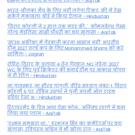
KMPH की रफ्तार से मचाया तहलका - AajTak
भारत-श्रीलंका मैच के लिए नहीं लगेगा टिकट, फ्री में देख
सकेंगे मुकाबला; बोर्ड ने किया ऐलान - Hindustan
'विराट कोहली ने 3 साल तक मदद की...', कॉमनवेल्थ गेम्स
गोल्ड मेडलिस्ट साक्षी चौधरी का बड़ा खुलासा - AajTak
'साउथ अफ्रीका में गेंदबाजी करना आसान नहीं', भारतीय
टीम 2027 वर्ल्‍ड कप के लिए Mohammed Shami को करे
शामिल! - Jagran
रोहित-विराट के अलावा 4 तेज गेंदबाज, NO जडेजा; 2027
WC के लिए पूर्व क्रिकेटर की बनाई टीम पर आकाश चोपड़ा
ने दी रेटिंग - Hindustan
ना गावस्कर, ना सौरव गांगुली, वीरेंद्र सहवाग नंबर-1, विराट
कोहली 5 पर, रॉबिन उथप्पा ने चुनी अपनी ऑल टाइम
इंडिया टेस्ट XI - Hindustan
रिटायरमेंट के दिन आया ऐसा फोन... अजिंक्य रहाणे ने बना
लिया नया प्लान - AajTak
'दुश्मन समझता था...', हरभजन सिंह का कमेंटेटर्स पर बड़ा
खुलासा, रव‍िचंद्रन अश्विन ने भी खोला राज - AajTak