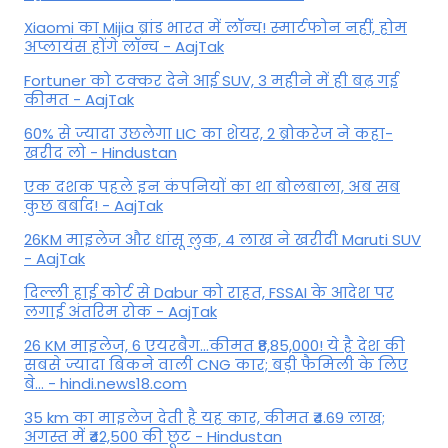
Xiaomi का Mijia ब्रांड भारत में लॉन्च! स्मार्टफोन नहीं, होम
अप्लायंस होंगे लॉन्च - AajTak
Fortuner को टक्कर देने आई SUV, 3 महीने में ही बढ़ गई
कीमत - AajTak
60% से ज्यादा उछलेगा LIC का शेयर, 2 ब्रोकरेज ने कहा-
खरीद लो - Hindustan
एक दशक पहले इन कंपनियों का था बोलबाला, अब सब
कुछ बर्बाद! - AajTak
26KM माइलेज और धांसू लुक, 4 लाख ने खरीदी Maruti SUV
- AajTak
दिल्ली हाई कोर्ट से Dabur को राहत, FSSAI के आदेश पर
लगाई अंतरिम रोक - AajTak
26 KM माइलेज, 6 एयरबैग...कीमत ₹8,85,000! ये है देश की
सबसे ज्यादा बिकने वाली CNG कार; बड़ी फैमिली के लिए
बे... - hindi.news18.com
35 km का माइलेज देती है यह कार, कीमत ₹4.69 लाख;
अगस्त में ₹42,500 की छूट - Hindustan