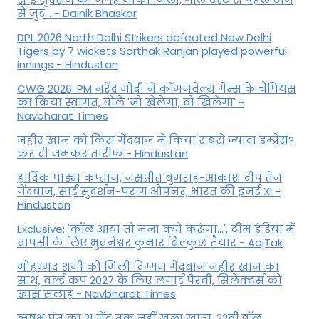
से जुड़... - Dainik Bhaskar
DPL 2026 North Delhi Strikers defeated New Delhi
Tigers by 7 wickets Sarthak Ranjan played powerful
innings - Hindustan
CWG 2026: PM नरेंद्र मोदी ने कॉमनवेल्थ गेम्स के चैंपियंस
का किया स्वागत, बोले 'जो खेलेगा, वो खिलेगा' -
Navbharat Times
जहीर खान को किस गेंदबाज ने किया सबसे ज्यादा इम्प्रेस?
कर दी जमकर तारीफ - Hindustan
हार्दिक पांड्या कप्तान, जसप्रीत बुमराह-आकाश दीप तेज
गेंदबाज, साई सुदर्शन-पराग ओपनर, भारत की इंजर्ड XI -
Hindustan
Exclusive: 'कॉल आया तो मना क्यों करूंगा...', टीम इंडिया में
वापसी के लिए भुवनेश्वर कुमार बिल्कुल तैयार - AajTak
मोहम्मद शमी को मिली दिग्गज गेंदबाज जहीर खान का
साथ, वर्ल्ड कप 2027 के लिए लगाई पैरवी, सिलेक्टर्स को
खास सलाह - Navbharat Times
ऋषभ पंत का 21 गेंद तक नहीं खुला खाता, 22वीं बॉल