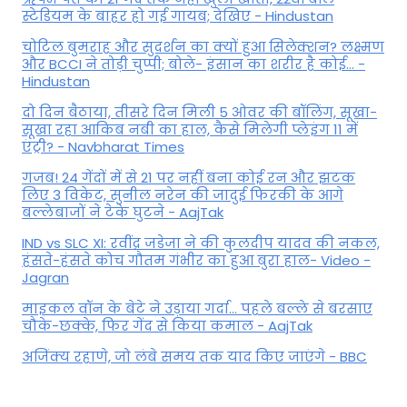
स्टेडियम के बाहर हो गई गायब; देखिए - Hindustan
चोटिल बुमराह और सुदर्शन का क्यों हुआ सिलेक्शन? लक्ष्मण
और BCCI ने तोड़ी चुप्पी; बोले- इंसान का शरीर है कोई… -
Hindustan
दो दिन बैठाया, तीसरे दिन मिली 5 ओवर की बॉलिंग, सूखा-
सूखा रहा आकिब नबी का हाल, कैसे मिलेगी प्लेइंग 11 में
एंट्री? - Navbharat Times
गजब! 24 गेंदों में से 21 पर नहीं बना कोई रन और झटक
लिए 3 विकेट, सुनील नरेन की जादुई फिरकी के आगे
बल्लेबाजों ने टेके घुटने - AajTak
IND vs SLC XI: रवींद्र जडेजा ने की कुलदीप यादव की नकल,
हंसते-हंसते कोच गौतम गंभीर का हुआ बुरा हाल- Video -
Jagran
माइकल वॉन के बेटे ने उड़ाया गर्दा... पहले बल्ले से बरसाए
चौके-छक्के, फिर गेंद से किया कमाल - AajTak
अजिंक्य रहाणे, जो लंबे समय तक याद किए जाएंगे - BBC