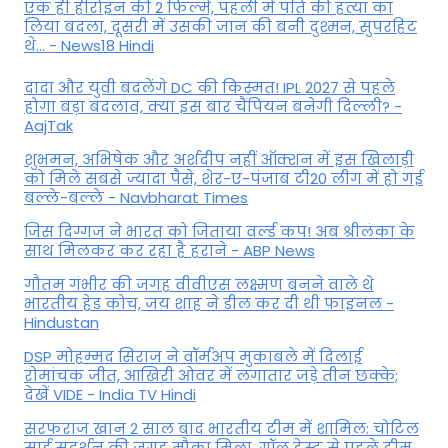
एक ही हीरोइन की 2 फिल्में, पहली में पति की हत्या का
लिया बदला, दूसरी में उसकी जान की बनी दुश्मन, सुपरहिट
थे... - News18 Hindi
दादा और युवी बदलेंगे DC की किस्मत! IPL 2027 से पहले
होगा बड़ा बदलाव, क्या इस बार चैंपियन बनेगी दिल्ली? -
AajTak
शुभमन, अभिषेक और अर्शदीप नहीं ऑक्शन में इस खिलाड़ी
को मिले सबसे ज्यादा पैसे, शेर-ए-पंजाब टी20 लीग में हो गई
बल्ले-बल्ले - Navbharat Times
जिस दिग्गज ने भारत को जिताया वर्ल्ड कप! अब श्रीलंका के
साथ मिलकर कर रहा है हराने - ABP News
गौतम गंभीर की जगह वीवीएस लक्ष्मण बनने वाले थे
भारतीय हेड कोच, जय शाह ने डील कर दी थी फाइनल -
Hindustan
DSP मोहम्मद सिराज ने वॉर्मअप मुकाबले में दिलाई
रोमांचक जीत, आखिरी ओवर में लगातार जड़े तीन छक्के;
देखें VIDE - India TV Hindi
सरफराज खान 2 साल बाद भारतीय टीम में शामिल: चोटिल
साई सुदर्शन की जगह मौका मिला, गॉल टेस्ट से पहले टीम