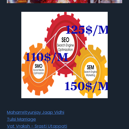
Mahamrityunjay Jaap Vidhi
Tulsi Marriage
Vat Vraksh - Srasti Utappati