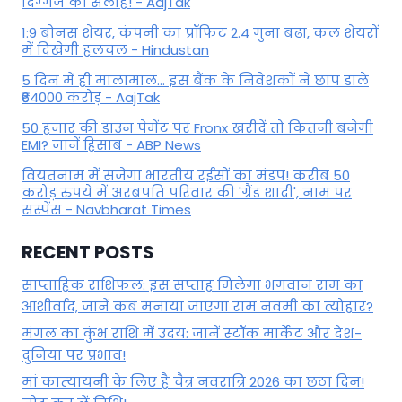
दिग्‍गज की सलाह! - AajTak
1:9 बोनस शेयर, कंपनी का प्रॉफिट 2.4 गुना बढ़ा, कल शेयरों
में दिखेगी हलचल - Hindustan
5 दिन में ही मालामाल... इस बैंक के निवेशकों ने छाप डाले
₹64000 करोड़ - AajTak
50 हजार की डाउन पेमेंट पर Fronx खरीदें तो कितनी बनेगी
EMI? जानें हिसाब - ABP News
वियतनाम में सजेगा भारतीय रईसों का मंडप! करीब 50
करोड़ रुपये में अरबपति परिवार की 'ग्रैंड शादी', नाम पर
सस्पेंस - Navbharat Times
RECENT POSTS
साप्ताहिक राशिफल: इस सप्ताह मिलेगा भगवान राम का
आशीर्वाद, जानें कब मनाया जाएगा राम नवमी का त्योहार?
मंगल का कुंभ राशि में उदय: जानें स्‍टॉक मार्केट और देश-
दुनिया पर प्रभाव!
मां कात्‍यायनी के लिए है चैत्र नवरात्रि 2026 का छठा दिन!