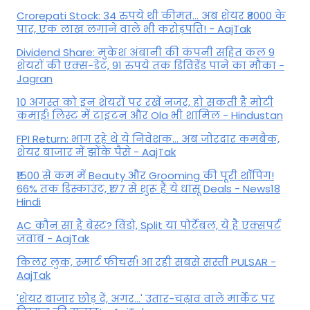
Crorepati Stock: 34 रुपये थी कीमत... अब शेयर ₹8000 के
पार, एक लाख लगाने वाले भी करोड़पति! - AajTak
Dividend Share: मुकेश अंबानी की कंपनी सहित कल 9
शेयरों की एक्स-डेट, 91 रुपये तक डिविडेंड पाने का मौका -
Jagran
10 अगस्त को इन शेयरों पर रखें नजर, हो सकती है मोटी
कमाई! लिस्ट में टाइटन और Ola भी शामिल - Hindustan
FPI Return: भाग रहे थे ये निवेशक... अब जोरदार कमबैक,
शेयर बाजार में झोंके पैसे - AajTak
₹1500 से कम में Beauty और Grooming की पूरी शॉपिंग!
66% तक डिस्काउंट, ₹177 से शुरू हैं ये धांसू Deals - News18
Hindi
AC कौन सा है बेस्ट? विंडो, Split या पोर्टेबल, ये है एक्सपर्ट
जवाब - AajTak
किलर लुक, स्मार्ट फीचर्स! आ रही सबसे सस्ती PULSAR -
AajTak
'शेयर बाजार छोड़ दें, अगर...' उतार-चढ़ाव वाले मार्केट पर