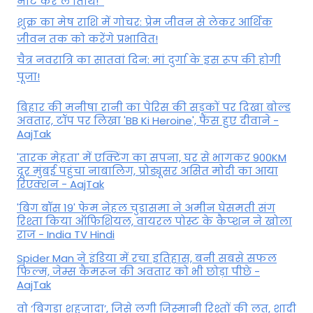
नोट कर लें तिथि!
शुक्र का मेष राशि में गोचर: प्रेम जीवन से लेकर आर्थिक
जीवन तक को करेंगे प्रभावित!
चैत्र नवरात्रि का सातवां दिन: मां दुर्गा के इस रूप की होगी
पूजा!
बिहार की मनीषा रानी का पेरिस की सड़कों पर दिखा बोल्ड
अवतार, टॉप पर लिखा 'BB Ki Heroine', फैंस हुए दीवाने -
AajTak
'तारक मेहता' में एक्टिंग का सपना, घर से भागकर 900KM
दूर मुंबई पहुंचा नाबालिग, प्रोड्यूसर असित मोदी का आया
रिएक्शन - AajTak
'बिग बॉस 19' फेम नेहल चुडासमा ने अमीन घेसमती संग
रिश्ता किया ऑफिशियल, वायरल पोस्ट के कैप्शन ने खोला
राज - India TV Hindi
Spider Man ने इंडिया में रचा इतिहास, बनी सबसे सफल
फिल्म, जेम्स कैमरून की अवतार को भी छोड़ा पीछे -
AajTak
वो ‘बिगड़ा शहजादा’, जिसे लगी जिस्मानी रिश्तों की लत, शादी