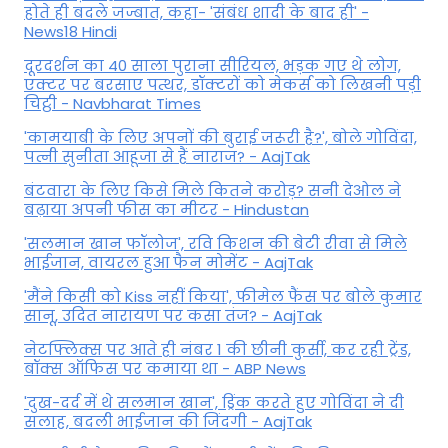
होते ही बदले जज्बात, कहा- 'संबंध शादी के बाद ही' -
News18 Hindi
दूरदर्शन का 40 साला पुराना सीरियल, भड़क गए थे लोग,
एक्टर पर बरसाए पत्थर, डॉक्टरों को मेकर्स को लिखनी पड़ी
चिट्ठी - Navbharat Times
'कामयाबी के लिए अपनों की बुराई जरूरी है?', बोले गोविंदा,
पत्नी सुनीता आहूजा से हैं नाराज? - AajTak
बंटवारा के लिए किसे मिले कितने करोड़? सनी देओल ने
बढ़ाया अपनी फीस का मीटर - Hindustan
'सलमान खान फॉलोज', रवि किशन की बेटी रीवा से मिले
भाईजान, वायरल हुआ फैन मोमेंट - AajTak
'मैंने किसी को Kiss नहीं किया', फीमेल फैंस पर बोले कुमार
सानू, उदित नारायण पर कसा तंज? - AajTak
नेटफ्लिक्स पर आते ही नंबर 1 की छीनी कुर्सी, कर रही ट्रेंड,
बॉक्स ऑफिस पर कमाया था - ABP News
'दुख-दर्द में थे सलमान खान', ड्रिंक करते हुए गोविंदा ने दी
सलाह, बदली भाईजान की जिंदगी - AajTak