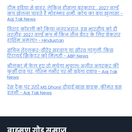
टीम इंडिया से बाहर, लेकिन हौसला बरकरार... 2027 वर्ल्ड
कप खेलना चाहते हैं मोहम्मद शमी, कोच का बड़ा खुलासा -
Aaj Tak News
विराट कोहली को किया नजरअंदाज, इस भारतीय को दी
तरजीह; 2027 वर्ल्ड कप में किन तीन बैटर के लिए बेकरार
हाशिम अमला? - Hindustan
सचिन तेंदुलकर-वीरेंद्र सहवाग या सौरव गांगुली, किस
रिटायर्ड क्रिकेटर को मिलती - ABP News
श्रीलंका में फेल हुए तो मचेगा भूचाल! अजीत अगरकर की
कुर्सी दांव पर, गौतम गंभीर पर भी बढ़ेगा दबाव - Aaj Tak
News
रेस ट्रैक पर उतरे MS Dhoni! दौड़ाई ख़ास बाइक, कीमत बस
इतनी - Aaj Tak News
ब्राह्मण गौड़ समाज