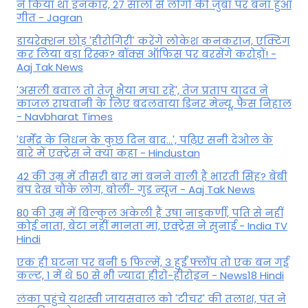
ने किया था इनकार, 27 सालों से लोगों की जुबां पर बना हुआ
गीत - Jagran
डायरेक्शन छोड़ 'हीरोगिरी' करेंगे लोकेश कनकराज, एक्टिंग
कर लिया बड़ा रिस्क? बॉक्स ऑफिस पर बरसेंगे करोड़ों! -
Aaj Tak News
'असली बवाल तो तेजू भैया मचा रहे', तेज प्रताप यादव ने
काजल राघवानी के लिए बदलवाया डिनर मेन्यू, फैंस न‍िहाल
- Navbharat Times
'धर्मेंद्र के निधन के कुछ दिन बाद...', पढ़िए सनी देओल के
बारे में एक्ट्रेस ने क्या कहा - Hindustan
42 की उम्र में तीसरी बार मां बनने वाली हैं भारती सिंह? बेबी
बंप देख चौंके लोग, बोलीं- गुड न्यूज - Aaj Tak News
80 की उम्र में बिल्कुल अकेली हैं उषा नाडकर्णी, पति से नहीं
कोई नाता, बेटा नहीं मानता मां, एक्ट्रेस ने सुनाई - India TV
Hindi
एक ही घटना पर बनी 5 फिल्में, 3 हुईं फ्लॉप तो एक बन गई
कल्ट, 1 में थे 50 से भी ज्यादा हीरो-हीरोइन - News18 Hindi
लंका पहुंचे यशस्वी जायसवाल को 'टीचर' की तलाश, पंत ने