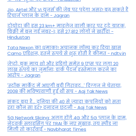
Jio, Airtel और Vi यूजर्स की जेब पर पड़ेगा असर! बढ़ सकते हैं
रिचार्ज प्लान के दाम - Jagran
टोयोटा की इस 23 km+ माइलेज वाली कार पर टूटे ग्राहक,
बिक्री में बन गई नंबर-1; इसे 27,812 लोगों ने खरीदा -
Hindustan
Tata Nexon का धमाका! अचानक लॉन्च कर दिया खास
Camo एडिशन, इतने रुपये से शुरू होती है कीमत - ndtv.in
जेप्टो, बुक माय शो और इंडिगो समेत 9 एप्स पर लगा 20
लाख रुपये का जुर्माना; डार्क पैटर्न इस्तेमाल करने का
आरोप - Jagran
'स्‍टॉक मार्केट में आएगी बड़ी गिरावट...' दिग्‍गज ने चेताया,
2008 की भविष्यवाणी हुई थी सच - Aaj Tak News
संकट बड़ा है... दुनिया की 40 से ज्यादा कंपनियों को सता
रहा कौन सा डर? दनादन छंटनी - Aaj Tak News
5G Network Slicing: अलग होंगे 4G और 5G प्लान के दाम,
नेटवर्क स्लाइसिंग पर TRAI के नए सुझाव, तय स्पीड ना
मिली तो कार्रवाई - Navbharat Times