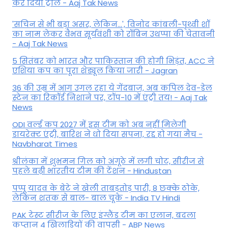
कर द‍िया ट्रोल - Aaj Tak News
'सचिन से भी बड़ा असर, लेकिन...', व‍िनोद कांबली-पृथ्वी शॉ
का नाम लेकर वैभव सूर्यवंशी को रॉबिन उथप्पा की चेतावनी
- Aaj Tak News
5 सितंबर को भारत और पाकिस्‍तान की होगी भिड़ंत, ACC ने
एशिया कप का पूरा शेड्यूल किया जारी - Jagran
36 की उम्र में आग उगल रहा ये गेंदबाज, अब कपिल देव-डेल
स्टेन का रिकॉर्ड निशाने पर, टॉप-10 में एंट्री तय! - Aaj Tak
News
ODI वर्ल्ड कप 2027 में इस टीम को अब नहीं मिलेगी
डायरेक्ट एंट्री, बारिश ने धो दिया सपना, रद्द हो गया मैच -
Navbharat Times
श्रीलंका में शुभमन गिल को अंगूठे में लगी चोट, सीरीज से
पहले बढ़ी भारतीय टीम की टेंशन - Hindustan
पप्पू यादव के बेटे ने खेली ताबड़तोड़ पारी, 8 छक्के ठोके,
लेकिन शतक से बाल- बाल चूके - India TV Hindi
PAK टेस्ट सीरीज के लिए इंग्लैंड टीम का एलान, बदला
कप्तान 4 खिलाड़ियों की वापसी - ABP News