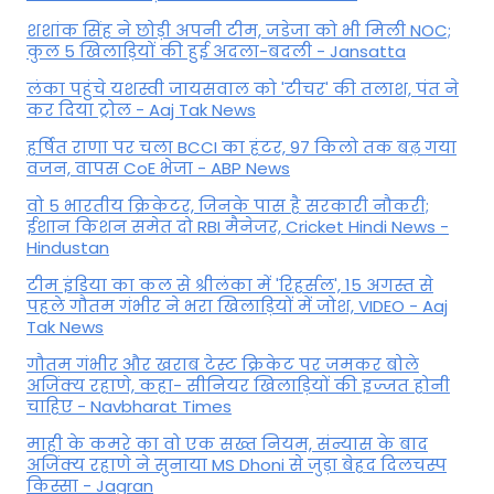
शशांक सिंह ने छोड़ी अपनी टीम, जडेजा को भी मिली NOC;
कुल 5 खिलाड़ियों की हुई अदला-बदली - Jansatta
लंका पहुंचे यशस्वी जायसवाल को 'टीचर' की तलाश, पंत ने
कर द‍िया ट्रोल - Aaj Tak News
हर्षित राणा पर चला BCCI का हंटर, 97 किलो तक बढ़ गया
वजन, वापस CoE भेजा - ABP News
वो 5 भारतीय क्रिकेटर, जिनके पास है सरकारी नौकरी;
ईशान किशन समेत दो RBI मैनेजर, Cricket Hindi News -
Hindustan
टीम इंडिया का कल से श्रीलंका में 'रिहर्सल', 15 अगस्त से
पहले गौतम गंभीर ने भरा ख‍िलाड़‍ियों में जोश, VIDEO - Aaj
Tak News
गौतम गंभीर और खराब टेस्ट क्रिकेट पर जमकर बोले
अजिंक्य रहाणे, कहा- सीनियर खिलाड़ियों की इज्जत होनी
चाहिए - Navbharat Times
माही के कमरे का वो एक सख्त नियम, संन्यास के बाद
अजिंक्‍य रहाणे ने सुनाया MS Dhoni से जुड़ा बेहद दिलचस्प
किस्सा - Jagran