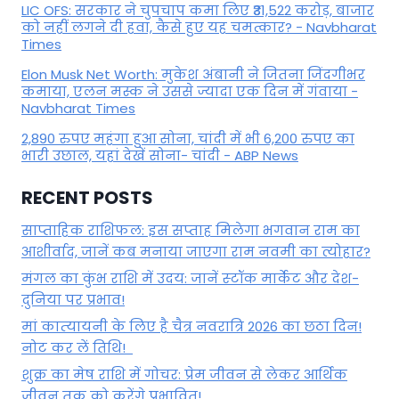
LIC OFS: सरकार ने चुपचाप कमा लिए ₹31,522 करोड़, बाजार
को नहीं लगने दी हवा, कैसे हुए यह चमत्कार? - Navbharat
Times
Elon Musk Net Worth: मुकेश अंबानी ने जितना जिंदगीभर
कमाया, एलन मस्क ने उससे ज्यादा एक दिन में गंवाया -
Navbharat Times
2,890 रुपए महंगा हुआ सोना, चांदी में भी 6,200 रुपए का
भारी उछाल, यहां देखें सोना- चांदी - ABP News
RECENT POSTS
साप्ताहिक राशिफल: इस सप्ताह मिलेगा भगवान राम का
आशीर्वाद, जानें कब मनाया जाएगा राम नवमी का त्योहार?
मंगल का कुंभ राशि में उदय: जानें स्‍टॉक मार्केट और देश-
दुनिया पर प्रभाव!
मां कात्‍यायनी के लिए है चैत्र नवरात्रि 2026 का छठा दिन!
नोट कर लें तिथि!
शुक्र का मेष राशि में गोचर: प्रेम जीवन से लेकर आर्थिक
जीवन तक को करेंगे प्रभावित!