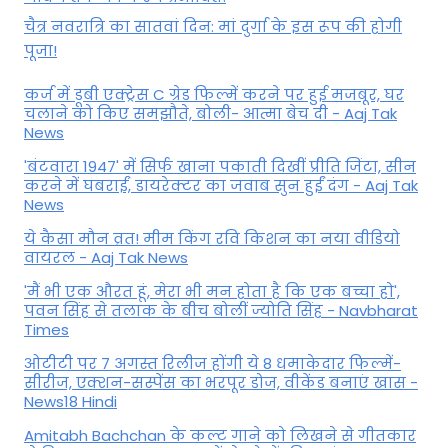
चैत्र नवरात्रि का सातवां दिन: मां दुर्गा के इस रूप की होगी
पूजा!
कर्ज में डूबी एक्ट्रेस C ग्रेड फिल्में करने पर हुई मजबूर, घर
चलाने को किए समझौते, बोली- आत्मा बेच दी - Aaj Tak
News
'बंटवारा 1947' में सिर्फ खाना पकाती दिखीं प्रीति जिंटा, सीन
करने में घबराईं, डायरेक्टर का जवाब सुन हुईं दंग - Aaj Tak
News
ये कैसा मौन व्रत! मीम किंग रवि किशन का नया वीडियो
वायरल - Aaj Tak News
'मैं भी एक औरत हूं, मेरा भी मन होता है कि एक बच्चा हो',
पवन सिंह से तलाक के बीच बोलीं ज्योति सिंह - Navbharat
Times
ओटीटी पर 7 अगस्त रिलीज होंगी ये 8 धमाकेदार फिल्में-
सीरीज, एक्शन-सस्पेंस का भरपूर डोज, वीकेंड बनाएं खास -
News18 Hindi
Amitabh Bachchan के कल्ट गाने को लिखने से गीतकार