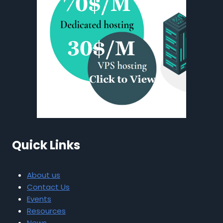
Quick Links
About us
Contact Us
Events
Resources
News