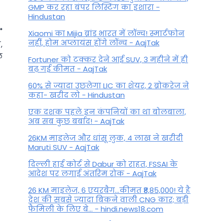
GMP कर रहा बंपर लिस्टिंग का इशारा -
Hindustan
Xiaomi का Mijia ब्रांड भारत में लॉन्च! स्मार्टफोन
नहीं, होम अप्लायंस होंगे लॉन्च - AajTak
,
ल
Fortuner को टक्कर देने आई SUV, 3 महीने में ही
बढ़ गई कीमत - AajTak
60% से ज्यादा उछलेगा LIC का शेयर, 2 ब्रोकरेज ने
कहा- खरीद लो - Hindustan
एक दशक पहले इन कंपनियों का था बोलबाला,
अब सब कुछ बर्बाद! - AajTak
26KM माइलेज और धांसू लुक, 4 लाख ने खरीदी
Maruti SUV - AajTak
Aaj Ka Panchang: आज का
दिल्ली हाई कोर्ट से Dabur को राहत, FSSAI के
आदेश पर लगाई अंतरिम रोक - AajTak
पंचांग, 22 दिसंबर 2025, सोमवार
26 KM माइलेज, 6 एयरबैग...कीमत ₹8,85,000! ये है
By
ysduevcTY9
December 22, 2025
देश की सबसे ज्यादा बिकने वाली CNG कार; बड़ी
फैमिली के लिए बे... - hindi.news18.com