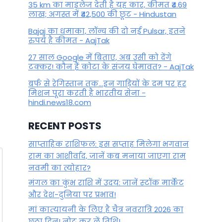
35 km का माइलेज देती है यह कार, कीमत ₹4.69
लाख; अगस्त में ₹42,500 की छूट - Hindustan
Bajaj का धमाका, लॉन्च की दो नई Pulsar, इतने
रुपये है कीमत - AajTak
27 साल Google में बिताए, अब उसी को देंगे
टक्कर! कौन हैं कोटा के संजय घेमावत? - AajTak
बर्फ से रेगिस्तान तक...इन गाड़ियों के दम पर हर
मिशन पूरा करती है भारतीय सेना -
hindi.news18.com
RECENT POSTS
साप्ताहिक राशिफल: इस सप्ताह मिलेगा भगवान
राम का आशीर्वाद, जानें कब मनाया जाएगा राम
नवमी का त्योहार?
मंगल का कुंभ राशि में उदय: जानें स्‍टॉक मार्केट
और देश-दुनिया पर प्रभाव!
मां कात्‍यायनी के लिए है चैत्र नवरात्रि 2026 का
छठा दिन! नोट कर लें तिथि!