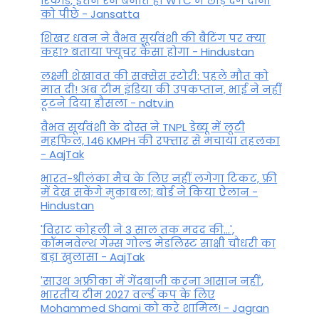
रिकॉर्ड, इतने रन बनाते ही WTC में छोड़ देंगे दोनों
को पीछे - Jansatta
शिखर धवन ने वैभव सूर्यवंशी की बैटिंग पर क्या
कहा? बताया फ्यूचर कैसा होगा - Hindustan
लक्ष्मी शेखावत की सक्‍सेस स्‍टोरी: पहले मौत को
मात दी! अब टीम इंडिया की उपकप्तान, भाई ने नहीं
टूटने दिया हौसला - ndtv.in
वैभव सूर्यवंशी के दोस्त ने TNPL डेब्यू में लूटी
महफिल, 146 KMPH की रफ्तार से मचाया तहलका
- AajTak
भारत-श्रीलंका मैच के लिए नहीं लगेगा टिकट, फ्री
में देख सकेंगे मुकाबला; बोर्ड ने किया ऐलान -
Hindustan
'विराट कोहली ने 3 साल तक मदद की...',
कॉमनवेल्थ गेम्स गोल्ड मेडलिस्ट साक्षी चौधरी का
बड़ा खुलासा - AajTak
'साउथ अफ्रीका में गेंदबाजी करना आसान नहीं',
भारतीय टीम 2027 वर्ल्‍ड कप के लिए
Mohammed Shami को करे शामिल! - Jagran