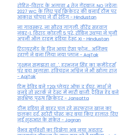
रोहित-विराट के अलावा 4 तेज गेंदबाज, NO जडेजा;
2027 WC के लिए पूर्व क्रिकेटर की बनाई टीम पर
आकाश चोपड़ा ने दी रेटिंग - Hindustan
ना गावस्कर, ना सौरव गांगुली, वीरेंद्र सहवाग
नंबर-1, विराट कोहली 5 पर, रॉबिन उथप्पा ने चुनी
अपनी ऑल टाइम इंडिया टेस्ट XI - Hindustan
रिटायरमेंट के दिन आया ऐसा फोन... अजिंक्य
रहाणे ने बना लिया नया प्लान - AajTak
'दुश्मन समझता था...', हरभजन सिंह का कमेंटेटर्स
पर बड़ा खुलासा, रव‍िचंद्रन अश्विन ने भी खोला राज
- AajTak
टिम डेविड बने T20I प्लेयर ऑफ द ईयर, मार्श ने
वनडे तो स्टार्क ने टेस्ट में मारी बाजी; ट्रैविस हेड बने
सर्वश्रेष्ठ पुरुष क्रिकेटर - Jansatta
टीम इंडिया से बाहर चल रहे सरफराज खान का
छलका दर्द, स्टोरी पोस्ट कर बयां किए हालात; दिए
नई शुरुआत के संकेत - Jagran
वैभव सूर्यवंशी का दिखेगा अब नया अवतार,