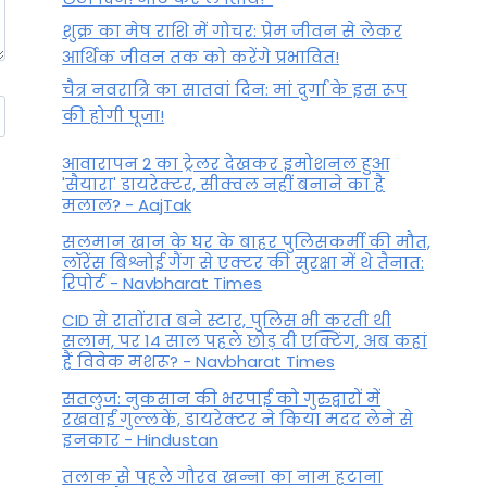
शुक्र का मेष राशि में गोचर: प्रेम जीवन से लेकर
आर्थिक जीवन तक को करेंगे प्रभावित!
चैत्र नवरात्रि का सातवां दिन: मां दुर्गा के इस रूप
की होगी पूजा!
आवारापन 2 का ट्रेलर देखकर इमोशनल हुआ
'सैयारा' डायरेक्टर, सीक्वल नहीं बनाने का है
मलाल? - AajTak
सलमान खान के घर के बाहर पुलिसकर्मी की मौत,
लॉरेंस बिश्नोई गैंग से एक्टर की सुरक्षा में थे तैनात:
रिपोर्ट - Navbharat Times
CID से रातोंरात बने स्टार, पुलिस भी करती थी
सलाम, पर 14 साल पहले छोड़ दी एक्टिंग, अब कहां
हैं विवेक मशरू? - Navbharat Times
सतलुज: नुकसान की भरपाई को गुरुद्वारों में
रखवाईं गुल्लकें, डायरेक्टर ने किया मदद लेने से
इनकार - Hindustan
तलाक से पहले गौरव खन्ना का नाम हटाना