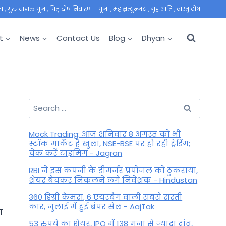
 गुरु चांडाल पूजा, पितृ दोष निवारण - पूजा , महाम्रत्युन्जय , गृह शांति , वास्तु दोष
t
News
Contact Us
Blog
Dhyan
Search
for:
Mock Trading: आज शनिवार 8 अगस्त को भी
स्टॉक मार्केट है खुला, NSE-BSE पर हो रही ट्रेडिंग;
चेक करें टाइमिंग - Jagran
RBI ने इस कंपनी के डीमर्जर प्रपोजल को ठुकराया,
शेयर बेचकर निकलने लगे निवेशक - Hindustan
360 डिग्री कैमरा, 6 एयरबैग वाली सबसे सस्ती
कार, जुलाई में हुई बंपर सेल - AajTak
स
53 रुपये का शेयर, IPO में 138 गुना से ज्यादा दांव,