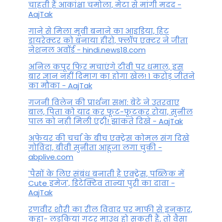
चाहती हैं आकांक्षा चमोला, मेटा से मांगी मदद -
AajTak
गाने से मिला मूवी बनाने का आइडिया, हिट
डायरेक्टर को बनाया हीरो, फ्लॉप एक्टर ने जीता
नेशनल अवॉर्ड - hindi.news18.com
अनिल कपूर फिर मचाएंगे टीवी पर धमाल, इस
बार ज्ञान नहीं दिमाग का होगा खेल! 1 करोड़ जीतने
का मौका - AajTak
गजनी विलेन की प्रार्थना सभा: बेटे ने उतरवाए
बाल, पिता को याद कर फूट-फूटकर रोया, सुनील
पाल को नही मिली एंट्री! झांकते दिखे - AajTak
अफेयर की चर्चा के बीच एक्ट्रेस कोमल संग दिखे
गोविंदा, बीवी सुनीता आहूजा लगा चुकी -
abplive.com
'पैसों के लिए संबंध बनाती है एक्ट्रेस, पब्लिक में
Cute इमेज', डिटेक्टिव तान्या पुरी का दावा -
AajTak
रणवीर शौरी का रील विवाद पर माफी से इनकार,
कहा- लड़कियां गटर माउथ हो सकती हैं, तो वैसा