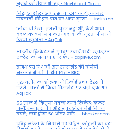
सुनने को तैयार भी रहें - Navbharat Times
निरहुआ बोले- आप इसी के लायक हो, काजल
राघवानी की इस बात पर आया गुस्सा - Hindustan
'मोटी थीं रेखा... इतनी सुंदर नहीं थीं', कैसे आया
बदलाव? बनीं नजाकत-अदाओं की मूरत, जीजा ने
किया खुलासा - AajTak
भारतीय क्रिकेटर ने गुपचुप रचाई शादी, खूबसूरत
एक्ट्रेस को बनाया हमसफर - abplive.com
ऋषभ पंत ने आधी रात उत्तराखंड की बीजेपी
सरकार से की ये शिकायत - BBC
गुरु गंभीर का श्रीलंका में र‍िकॉर्ड प्रचंड, टेस्ट में
गरजे... वनडे में किया व‍िस्फोट, पर यहां चूक गए -
AajTak
55 साल में कितना बदला वनडे क्रिकेट: कलर
जर्सी, डे-नाइट मैच और सुपर ओवर जैसे नियम
बदले; क्या होगा 50 ओवर फॉर... - bhaskar.com
रविंद्र जडेजा के निशाने पर रोहित-कोहली का बड़ा