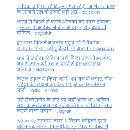
'हार्दिक चाहिए... तो रिंकू-हर्षित छोड़ो', अश्विन ने KKR
के सामने रख दी सबसे बड़ी शर्त - aajtak.in
भारत से भिड़ने से पहले श्रीलंका को डबल झटका...
कुसल मेंडिस टेस्ट सीरीज से बाहर, ये धुरंधर भी
चोटिल - aajtak.in
हर साल कितने भारतीय पहुंच रहे हैं बैंकॉक,
लगातार चौंका रही टूरिस्टों की संख्या - India.com
KKR ने खरीदा, लेकिन नहीं मिला एक भी IPL मैच...
अब 31 साल की उम्र में चोटों से हारकर लिया
संन्यास - aajtak.in
केएल राहुल ने किया वॉर्म-अप मैच में ब्लंडर, टीम
इंडिया के प्लेयर्स का कैच छोड़ने का सिलसिला
जारी - India TV Hindi
'उसे रिप्लेसमेंट के तौर पर नहीं आना था', आकिब
नबी के सेलेक्शन पर पूर्व बल्लेबाज ने दिया हैरान
करने वाला बयान - Jagran
IND Vs SL: सहवाग नंबर-1, विराट कोहली दूसरे
स्थान पर, सचिन फिसड्डी, SL के खिलाफ टेस्ट में