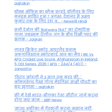
aajtak.in
बॉक्स ऑफिस का ब्लैक फ्राइडे: बॉलीवुड के लिए
मनहूस साबित हुआ 7 अगस्त, देवानंद से अक्षय
कुमार तक के लिए रहा अ... - News18 Hindi
सनी देओल की 'Batwara 1947' का रोमांटिक
गाना 'तबस्सुम' रिलीज, जंग के बीच दिखी प्यार की
झलक - Jagran
लाइव क्रिकेट स्कोर: आयरलैंड बनाम
अफगानिस्तान स्कोरकार्ड, आज का मैच | IRE Vs
AFG Cricket Live Score, Afghanistan in Ireland,
5 ODI Series, 2026 | AFG - 244/4 (40.1) -
Jansatta
'विराट कोहली ने 3 साल तक मदद की...',
कॉमनवेल्थ गेम्स गोल्ड मेडलिस्ट साक्षी चौधरी का
बड़ा खुलासा - aajtak.in
फ्री में देखें भारत-श्रीलंका टेस्ट सीरीज, जानें करना
होगा क्या काम - ABP News
'साउथ अफ्रीका में गेंदबाजी करना आसान नहीं',