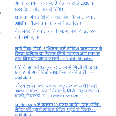
मां कात्‍यायनी के लिए है चैत्र नवरात्रि 2026 का
छठा दिन! नोट कर लें तिथि!
शुक्र का मेष राशि में गोचर: प्रेम जीवन से लेकर
आर्थिक जीवन तक को करेंगे प्रभावित!
चैत्र नवरात्रि का सातवां दिन: मां दुर्गा के इस रूप
की होगी पूजा!
मूवी रिव्यू: डीसी: अभिनेता बने लोकेश कनगराज ने
किया कमाल या फिल्म सिर्फ स्टाइल और एक्शन
तक सिमटी? आइए जानते... - Dainik Bhaskar
पति के सामने Ex कुशाल टंडन से मिलीं गौहर खान,
एक ही फ्रेम में दिखे साथ, फैंस ने की तारीफ -
aajtak.in
'गौरव खन्ना को TRP के लिए तलाक नहीं दिया':
आकांक्षा बोलीं- पेपर्स तैयार हैं, सिर्फ साइन करना
बाकी; रियलटी श... - Dainik Bhaskar
Spider Man ने कमाए 10 हजार करोड़, टॉम हॉलैेंड-
जैंडेया की दूसरी सीक्रेट वेडिंग, पहुंचे ये सितारे! -
aajtak.in