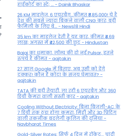
हाईकोर्ट का स्टे; ... - Dainik Bhaskar
26 KM माइलेज, 6 एयरबैग...कीमत ₹8,85,000! ये है
देश की सबसे ज्यादा बिकने वाली CNG कार; बड़ी
फैमिली के लिए बे... - News18 Hindi
ा
?
35 km का माइलेज देती है यह कार, कीमत ₹4.69
लाख; अगस्त में ₹42,500 की छूट - Hindustan
Bajaj का धमाका, लॉन्च की दो नई Pulsar, इतने
रुपये है कीमत - aajtak.in
27 साल Google में बिताए, अब उसी को देंगे
टक्कर! कौन हैं कोटा के संजय घेमावत? -
aajtak.in
TATA की बड़ी तैयारी, ला रही 6 एयरबैग और 360
डिग्री कैमरा वाली सस्ती कार - aajtak.in
Aaj ka Love Rashifal 4
Cooling Without Electricity: बिना बिजली-AC के
December 2023: वैवाहिक जीवन
7 डिग्री तक ठंडा होगा कमरा, मिट्टी और 3D प्रिंटिंग
में उतार-चढ़ाव आएगा, प्रेम जीवन
वाली तकनीक बदलेगी कूलिंग की दुनिया -
Navbharat Times
सामान्य रहेगा
Gold-Silver Rates: सिर्फ 4 दिन में रॉकेट... चांदी