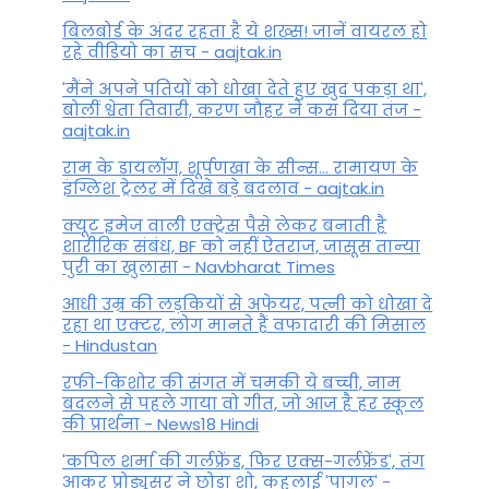
बिलबोर्ड के अंदर रहता है ये शख्स! जानें वायरल हो
रहे वीडियो का सच - aajtak.in
'मैंने अपने पतियों को धोखा देते हुए खुद पकड़ा था',
बोलीं श्वेता तिवारी, करण जौहर ने कस दिया तंज -
aajtak.in
राम के डायलॉग, शूर्पणखा के सीन्स... रामायण के
इंग्लिश ट्रेलर में दिखे बड़े बदलाव - aajtak.in
क्यूट इमेज वाली एक्ट्रेस पैसे लेकर बनाती है
शारीरिक संबंध, BF को नहीं ऐतराज, जासूस तान्‍या
पुरी का खुलासा - Navbharat Times
आधी उम्र की लड़कियों से अफेयर, पत्नी को धोखा दे
रहा था एक्टर, लोग मानते हैं वफादारी की मिसाल
- Hindustan
रफी-किशोर की संगत में चमकी ये बच्ची, नाम
बदलने से पहले गाया वो गीत, जो आज है हर स्कूल
की प्रार्थना - News18 Hindi
'कपिल शर्मा की गर्लफ्रेंड, फिर एक्स-गर्लफ्रेंड', तंग
आकर प्रोड्यूसर ने छोड़ा शो, कहलाई 'पागल' -