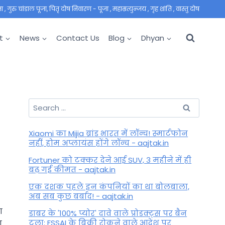
 गुरु चांडाल पूजा, पितृ दोष निवारण - पूजा , महाम्रत्युन्जय , गृह शांति , वास्तु दोष
t
News
Contact Us
Blog
Dhyan
Search
for:
Xiaomi का Mijia ब्रांड भारत में लॉन्च! स्मार्टफोन
नहीं, होम अप्लायंस होंगे लॉन्च - aajtak.in
Fortuner को टक्कर देने आई SUV, 3 महीने में ही
बढ़ गई कीमत - aajtak.in
एक दशक पहले इन कंपनियों का था बोलबाला,
अब सब कुछ बर्बाद! - aajtak.in
ा
डाबर के '100% प्योर' दावे वाले प्रोडक्ट्स पर बैन
टला: FSSAI के बिक्री रोकने वाले आदेश पर
ा