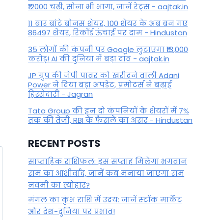
By
December 3, 2023
₹12000 चढ़ी, सोना भी भागा, जानें रेट्स - aajtak.in
11 बार बांटे बोनस शेयर, 100 शेयर के अब बन गए
86497 शेयर, रिकॉर्ड ऊंचाई पर दाम - Hindustan
35 लोगों की कंपनी पर Google लुटाएगा ₹13,000
करोड़! AI की दुनिया में बड़ा दांव - aajtak.in
JP ग्रुप की जेपी पावर को खरीदने वाली Adani
Power ने दिया बड़ा अपडेट, प्रमोटर्स ने बढ़ाई
हिस्सेदारी - Jagran
Tata Group की इन दो कंपनियों के शेयरों में 7%
तक की तेजी, RBI के फैसले का असर - Hindustan
RECENT POSTS
साप्ताहिक राशिफल: इस सप्ताह मिलेगा भगवान
राम का आशीर्वाद, जानें कब मनाया जाएगा राम
नवमी का त्योहार?
मंगल का कुंभ राशि में उदय: जानें स्‍टॉक मार्केट
और देश-दुनिया पर प्रभाव!