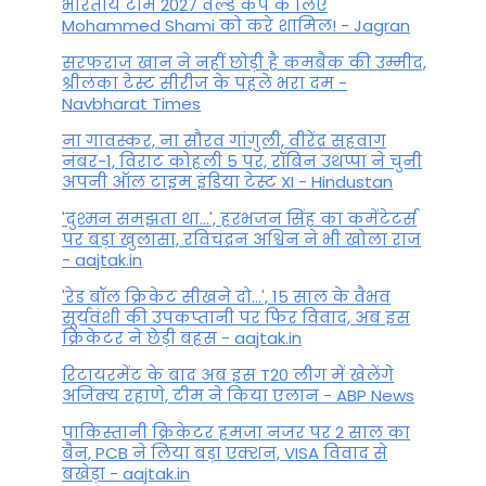
भारतीय टीम 2027 वर्ल्‍ड कप के लिए
Mohammed Shami को करे शामिल! - Jagran
सरफराज खान ने नहीं छोड़ी है कमबैक की उम्मीद,
श्रीलंका टेस्ट सीरीज के पहले भरा दम -
Navbharat Times
ना गावस्कर, ना सौरव गांगुली, वीरेंद्र सहवाग
नंबर-1, विराट कोहली 5 पर, रॉबिन उथप्पा ने चुनी
अपनी ऑल टाइम इंडिया टेस्ट XI - Hindustan
'दुश्मन समझता था...', हरभजन सिंह का कमेंटेटर्स
पर बड़ा खुलासा, रव‍िचंद्रन अश्विन ने भी खोला राज
- aajtak.in
'रेड बॉल क्रिकेट सीखने दो...', 15 साल के वैभव
सूर्यवंशी की उपकप्तानी पर फ‍िर व‍िवाद, अब इस
क्रिकेटर ने छेड़ी बहस - aajtak.in
रिटायरमेंट के बाद अब इस T20 लीग में खेलेंगे
अजिंक्य रहाणे, टीम ने किया एलान - ABP News
पाकिस्तानी क्रिकेटर हमजा नजर पर 2 साल का
बैन, PCB ने ल‍िया बड़ा एक्शन, VISA व‍िवाद से
बखेड़ा - aajtak.in