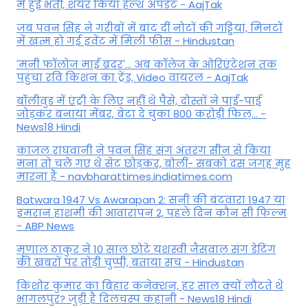
में हुईं भर्ती, शेयर किया हेल्थ अपडेट - AajTak
जब पवन सिंह ने गरीबों में बांट दीं नोटों की गड्डियां, मिनटों
में खत्म हो गई इवेंट में मिली फीस - Hindustan
'मनी फॉलोज माई ब्रदर'... अब कॉलेज के ओरिएंटेशन तक
पहुंचा रवि किशन का ट्रेंड, Video वायरल - AajTak
बॉलीवुड में एंट्री के लिए नहीं थे पैसे, दोस्तों ने पाई-पाई
जोड़कर बनाया मेंबर, बेटा दे चुका 800 करोड़ी फिल्... -
News18 Hindi
काजल राघवानी ने पवन सिंह संग अंतरंग सीन से किया
मना तो चले गए थे सेट छोड़कर, बोलीं- सबको दस जगह मुंह
मारना है - navbharattimes.indiatimes.com
Batwara 1947 Vs Awarapan 2: सनी की बंटवारा 1947 या
इमरान हाशमी की आवारापन 2, पहले दिन कौन सी फिल्म
- ABP News
मृणाल ठाकुर ने 10 साल छोटे यशस्वी जैसवाल संग डेटिंग
की खबरों पर तोड़ी चुप्पी, बताया सच - Hindustan
किशोर कुमार का बिहार कनेक्शन, हर साल क्यों लौटते थे
भागलपुर? जुड़ी है दिलचस्प कहानी - News18 Hindi