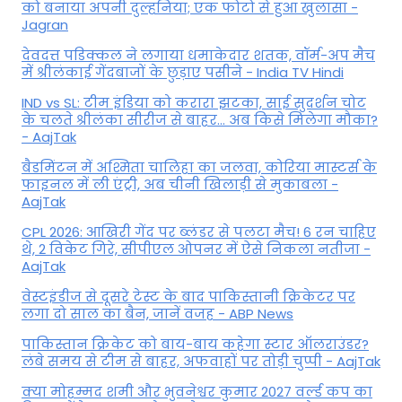
को बनाया अपनी दुल्हनिया; एक फोटो से हुआ खुलासा -
Jagran
देवदत्त पडिक्कल ने लगाया धमाकेदार शतक, वॉर्म-अप मैच
में श्रीलंकाई गेंदबाजों के छुड़ाए पसीने - India TV Hindi
IND vs SL: टीम इंड‍िया को करारा झटका, साई सुदर्शन चोट
के चलते श्रीलंका सीरीज से बाहर... अब किसे म‍िलेगा मौका?
- AajTak
बैडमिंटन में अश्मिता चालिहा का जलवा, कोरिया मास्टर्स के
फाइनल में ली एंट्री, अब चीनी खिलाड़ी से मुकाबला -
AajTak
CPL 2026: आखिरी गेंद पर ब्लंडर से पलटा मैच! 6 रन चाहिए
थे, 2 विकेट गिरे, सीपीएल ओपनर में ऐसे न‍िकला नतीजा -
AajTak
वेस्टइंडीज से दूसरे टेस्ट के बाद पाकिस्तानी क्रिकेटर पर
लगा दो साल का बैन, जानें वजह - ABP News
पाकिस्तान क्रिकेट को बाय-बाय कहेगा स्टार ऑलराउंडर?
लंबे समय से टीम से बाहर, अफवाहों पर तोड़ी चुप्पी - AajTak
क्या मोहम्मद शमी और भुवनेश्वर कुमार 2027 वर्ल्ड कप का