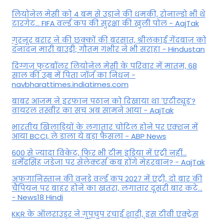
ल‍ियोनेल मेसी को 4 बम से उड़ाने की धमकी, रोनाल्डो भी थे
टारगेट... FIFA वर्ल्ड कप की सुरक्षा की खुली पोल - AajTak
गुरनूर बरार ने की छक्कों की बरसात, श्रीलंकाई गेंदबाज को
दनादन मारी बाउंड्री; गौतम गंभीर ने भी सराहा - Hindustan
दिग्गज फुटबॉलर लियोनेल मेसी के परिवार में मातम, 68
साल की उम्र में पिता जॉर्ज का निधन -
navbharattimes.indiatimes.com
बाबर आजम ने इरफान पठान को दिखाया था 'एटीट्यूड'?
वायरल तस्वीर का सच अब सामने आया - AajTak
भारतीय खिलाड़ियों के लगातार चोटिल होने पर एक्शन में
आया BCCI, ले डाला ये बड़ा फैसला - ABP News
600 से ज्यादा विकेट, फिर भी टीम इंडिया में एंट्री नहीं...
धर्मेंद्रसिंह जडेजा पर सेलेक्टर्स कब होंगे मेहरबान? - AajTak
अफगानिस्तान की वनडे वर्ल्ड कप 2027 में एंट्री, दो बार की
चैंपियन पर बाहर होने का खतरा, लगातार दूसरी बार कटे...
- News18 Hindi
KKR के ऑलराउंडर ने गुपचुप रचाई शादी, इस टीवी एक्ट्रेस