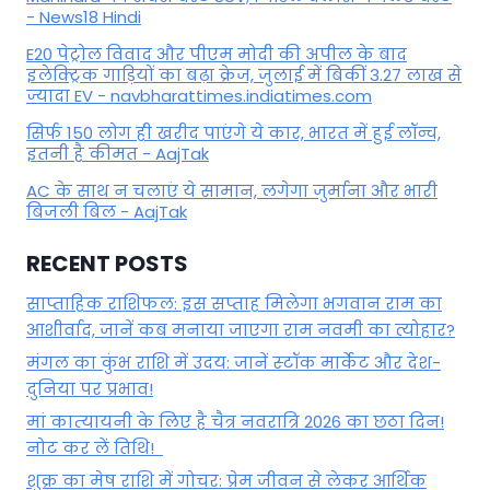
- News18 Hindi
E20 पेट्रोल विवाद और पीएम मोदी की अपील के बाद
इलेक्ट्रिक गाड़ियों का बढ़ा क्रेज, जुलाई में बिकीं 3.27 लाख से
ज्यादा EV - navbharattimes.indiatimes.com
सिर्फ 150 लोग ही खरीद पाएंगे ये कार, भारत में हुई लॉन्च,
इतनी है कीमत - AajTak
AC के साथ न चलाएं ये सामान, लगेगा जुर्माना और भारी
बिजली बिल - AajTak
RECENT POSTS
साप्ताहिक राशिफल: इस सप्ताह मिलेगा भगवान राम का
आशीर्वाद, जानें कब मनाया जाएगा राम नवमी का त्योहार?
मंगल का कुंभ राशि में उदय: जानें स्‍टॉक मार्केट और देश-
दुनिया पर प्रभाव!
मां कात्‍यायनी के लिए है चैत्र नवरात्रि 2026 का छठा दिन!
नोट कर लें तिथि!
शुक्र का मेष राशि में गोचर: प्रेम जीवन से लेकर आर्थिक