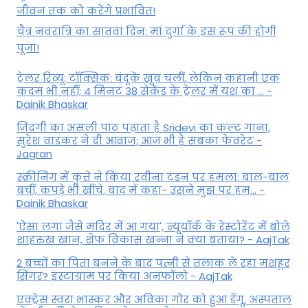
जीवन तक को करेंगे प्रभावित!
चैत्र नवरात्रि का सातवां दिन: मां दुर्गा के इस रूप की होगी
पूजा!
ट्रेलर रिव्यू: टॉक्सिक: बंदूकें खूब चलीं, लेकिन कहानी एक
कदम भी नहीं; 4 मिनट 38 सेकेंड के ट्रेलर में यश का ... -
Dainik Bhaskar
जिंदगी का असली पाठ पढ़ाता है Sridevi का कल्ट गाना,
सुरेश वाडकर ने दी आवाज; आज भी है सबका फेवरेट -
Jagran
स्क्रीनिंग में कुत्ते ने किया रवीना टंडन पर हमला: बाल-बाल
बचीं, कपड़े भी खींचे, बाद में कहा- उसने मुझ पर हम... -
Dainik Bhaskar
'ऐसा लगा जैसे मंदिर में आ गया', न्यूयॉर्क के रेस्टोरेंट में बोले
शाहरुख खान, शेफ विकास खन्ना ने क्या बताया? - AajTak
2 बच्चों का पिता बनने के बाद पत्नी से तलाक ले रहा मशहूर
सिंगर? इंस्टाग्राम पर किया अनफॉलो - AajTak
एक्ट्रेस स्वरा भास्कर और अविका गोर को हुआ डेंगू, अस्पताल