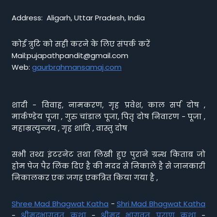
Address: Aligarh, Uttar Pradesh, India
कोई त्रुटि को सही करने के लिए संपर्क करें
Mail:pujapathpandit@gmail.com
Web:
gaurbrahmansamaj.com
शादी - विवाह, नामकरण, गृह प्रवेश, काल सर्प दोष ,
मार्कण्डेय पूजा , गुरु चांडाल पूजा, पितृ दोष निवारण - पूजा ,
महाम्रत्युन्जय , गृह शांति , वास्तु दोष
सभी तथ्य इंटरनेट तथा लिखी हुए पुराने ग्रन्थ किताब जो
होम पेज पैर लिंक दिए है की मदद से निकाले है से जानकारी
निकालकर एक जगह एकत्रित किया गया है ,
Shree Mad Bhagwat Katha
-
Shri Mad Bhagwat Katha
-
श्रीमद्भागवत कथा
-
श्रीमद भागवत पुराण कथा
-