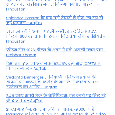
सीटर कार; हाइब्रिड इंजन से मिलेगा दमदार माइलेज -
Hindustan
Splendor, Passion के बाद बड़ी तैयारी में हीरो, ला रहा दो
नई बाइक्स - AajTak
टाटा ला रही है अपनी पहली 7-सीटर इलेक्ट्रिक SUV,
मिलेगी 600 km तक की रेंज; जानिए क्या होंगी खासियतें -
Hindustan
फ्रीडम सेल 2026: डील्स के भंवर से बचें, असली बचत पाएं -
Prabhat Khabar
ऐसा क्या हुआ जो अचानक 152.46% बढ़ी सेल, CRETA ने
किया कमाल - AajTak
Vedanta Demerger से निकली अनिल अग्रवाल की
कंपनी पर आफत, ₹51 करोड़ के मामले में कार्रवाई; ITC
इस्तेमाल का आरोप - Jagran
2.45 लाख रुपये तक के बेनिफिट्स, इन कारों पर मिल रहे
बंपर ऑफर - AajTak
21 KM माइलेज, सनरूफ...कीमत मात्र ₹7,79,000! ये हैं
Mahindra की सबसे बेस्ट SUV; मिडिल क्लास के लिए बेस्ट