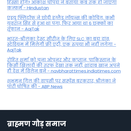
हिस्सा होंगे? आकाश चोपड़ा ने बताया कब तक हो जाएगा
कन्फर्म - Hindustan
एंड्रयू फ्लिंटॉफ ने छोड़ी इंग्लैंड लॉयन्स की कोच‍िंग, कभी
युवराज सिंह से हुआ था पंगा, फ‍िर आया था 6 छक्कों का
तूफान - AajTak
भारत-श्रीलंका टेस्ट सीरीज के लिए SLC का बड़ा दांव,
स्टेडियम में मिलेगी फ्री एंट्री, एक रुपया भी नहीं लगेगा -
AajTak
रोहित शर्मा को चुना ओपनर और कप्तान, पाकिस्तान के
किसी खिलाड़ी की तरफ देखा तक नहीं, शादाब खान अपने
ही देश में विलेन बने - navbharattimes.indiatimes.com
शुभमन गिल की वापसी पर सस्पेंस बरकरार, श्रीलंका ने
पारी घोषित की - ABP News
ब्राह्मण गौड़ समाज