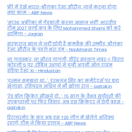
फ्री में देखें भारत-श्रीलंका टेस्ट सीरीज, जानें करना होगा
क्या काम - ABP News
'साउथ अफ्रीका में गेंदबाजी करना आसान नहीं', भारतीय
टीम 2027 वर्ल्‍ड कप के लिए Mohammed Shami को करे
शामिल! - Jagran
सरफराज खान ने नहीं छोड़ी है कमबैक की उम्मीद, श्रीलंका
टेस्ट सीरीज के पहले भरा दम - Navbharat Times
ना गावस्कर, ना सौरव गांगुली, वीरेंद्र सहवाग नंबर-1, विराट
कोहली 5 पर, रॉबिन उथप्पा ने चुनी अपनी ऑल टाइम
इंडिया टेस्ट XI - Hindustan
'दुश्मन समझता था...', हरभजन सिंह का कमेंटेटर्स पर बड़ा
खुलासा, रव‍िचंद्रन अश्विन ने भी खोला राज - aajtak.in
'रेड बॉल क्रिकेट सीखने दो...', 15 साल के वैभव सूर्यवंशी की
उपकप्तानी पर फ‍िर व‍िवाद, अब इस क्रिकेटर ने छेड़ी बहस -
aajtak.in
रिटायरमेंट के बाद अब इस T20 लीग में खेलेंगे अजिंक्य
रहाणे, टीम ने किया एलान - ABP News