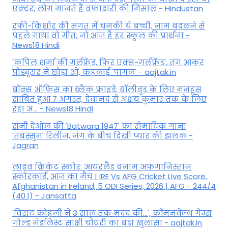
एक्टर, लोग मानते हैं वफादारी की मिसाल - Hindustan
रफी-किशोर की संगत में चमकी ये बच्ची, नाम बदलने से
पहले गाया वो गीत, जो आज है हर स्कूल की प्रार्थना -
News18 Hindi
'कपिल शर्मा की गर्लफ्रेंड, फिर एक्स-गर्लफ्रेंड', तंग आकर
प्रोड्यूसर ने छोड़ा शो, कहलाई 'पागल' - aajtak.in
बॉक्स ऑफिस का ब्लैक फ्राइडे: बॉलीवुड के लिए मनहूस
साबित हुआ 7 अगस्त, देवानंद से अक्षय कुमार तक के लिए
रहा अ... - News18 Hindi
सनी देओल की 'Batwara 1947' का रोमांटिक गाना
'तबस्सुम' रिलीज, जंग के बीच दिखी प्यार की झलक -
Jagran
लाइव क्रिकेट स्कोर: आयरलैंड बनाम अफगानिस्तान
स्कोरकार्ड, आज का मैच | IRE Vs AFG Cricket Live Score,
Afghanistan in Ireland, 5 ODI Series, 2026 | AFG - 244/4
(40.1) - Jansatta
'विराट कोहली ने 3 साल तक मदद की...', कॉमनवेल्थ गेम्स
गोल्ड मेडलिस्ट साक्षी चौधरी का बड़ा खुलासा - aajtak.in