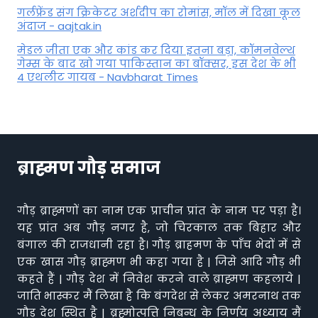
गर्लफ्रेंड संग क्रिकेटर अर्शदीप का रोमांस, मॉल में द‍िखा कूल
अंदाज - aajtak.in
मेडल जीता एक और कांड कर दिया इतना बड़ा, कॉमनवेल्थ
गेम्स के बाद खो गया पाकिस्तान का बॉक्सर, इस देश के भी
4 एथलीट गायब - Navbharat Times
ब्राह्मण गौड़ समाज
गौड़ ब्राह्मणों का नाम एक प्राचीन प्रांत के नाम पर पड़ा है।
यह प्रांत अब गौड़ नगर है, जो चिरकाल तक बिहार और
बंगाल की राजधानी रहा है। गौड़ ब्राहमण के पाँच भेदों में से
एक खास गौड़ ब्राह्मण भी कहा गया है | जिसे आदि गौड़ भी
कहते हैं | गौड़ देश में निवेश करने वाले ब्राह्मण कहलाये |
जाति भास्कर मैं लिखा है कि बंगदेश से लेकर अमरनाथ तक
गौड़ देश स्थित है | ब्रह्मोत्पत्ति निबन्ध के निर्णय अध्याय मैं