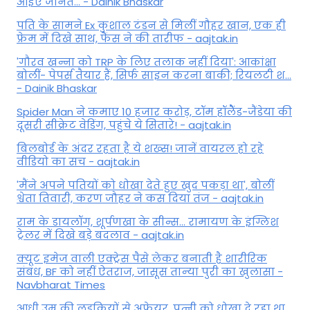
आइए जानते... - Dainik Bhaskar
पति के सामने Ex कुशाल टंडन से मिलीं गौहर खान, एक ही
फ्रेम में दिखे साथ, फैंस ने की तारीफ - aajtak.in
'गौरव खन्ना को TRP के लिए तलाक नहीं दिया': आकांक्षा
बोलीं- पेपर्स तैयार हैं, सिर्फ साइन करना बाकी; रियलटी श...
- Dainik Bhaskar
Spider Man ने कमाए 10 हजार करोड़, टॉम हॉलैेंड-जैंडेया की
दूसरी सीक्रेट वेडिंग, पहुंचे ये सितारे! - aajtak.in
बिलबोर्ड के अंदर रहता है ये शख्स! जानें वायरल हो रहे
वीडियो का सच - aajtak.in
'मैंने अपने पतियों को धोखा देते हुए खुद पकड़ा था', बोलीं
श्वेता तिवारी, करण जौहर ने कस दिया तंज - aajtak.in
राम के डायलॉग, शूर्पणखा के सीन्स... रामायण के इंग्लिश
ट्रेलर में दिखे बड़े बदलाव - aajtak.in
क्यूट इमेज वाली एक्ट्रेस पैसे लेकर बनाती है शारीरिक
संबंध, BF को नहीं ऐतराज, जासूस तान्‍या पुरी का खुलासा -
Navbharat Times
आधी उम्र की लड़कियों से अफेयर, पत्नी को धोखा दे रहा था