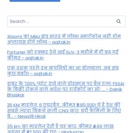
Search
for:
Xiaomi का Mijia ब्रांड भारत में लॉन्च! स्मार्टफोन नहीं, होम
अप्लायंस होंगे लॉन्च - aajtak.in
Fortuner को टक्कर देने आई SUV, 3 महीने में ही बढ़ गई
कीमत - aajtak.in
एक दशक पहले इन कंपनियों का था बोलबाला, अब सब
कुछ बर्बाद! - aajtak.in
डाबर के '100% प्योर' दावे वाले प्रोडक्ट्स पर बैन टला: FSSAI
के बिक्री रोकने वाले आदेश पर हाईकोर्ट का स्टे; ... - Dainik
Bhaskar
26 KM माइलेज, 6 एयरबैग...कीमत ₹8,85,000! ये है देश की
सबसे ज्यादा बिकने वाली CNG कार; बड़ी फैमिली के लिए
बे... - News18 Hindi
35 km का माइलेज देती है यह कार, कीमत ₹4.69 लाख;
अगस्त में ₹42,500 की छूट - Hindustan