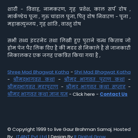
शादी - विवाह, नामकरण, गृह प्रवेश, काल सर्प दोष ,
मार्कण्डेय पूजा , गुरु चांडाल पूजा, पितृ दोष निवारण - पूजा ,
महाम्रत्युन्जय , गृह शांति , वास्तु दोष
सभी तथ्य इंटरनेट तथा लिखी हुए पुराने ग्रन्थ किताब जो
होम पेज पैर लिंक दिए है की मदद से निकाले है से जानकारी
निकालकर एक जगह एकत्रित किया गया है ,
Shree Mad Bhagwat Katha
-
Shri Mad Bhagwat Katha
-
श्रीमद्भागवत कथा
-
श्रीमद भागवत पुराण कथा
-
श्रीमद्भागवत महापुराण
-
श्रीमद् भागवत कथा सप्ताह
-
श्रीमद् भागवत कथा ज्ञान यज्ञ
- Click here -
Contact Us
© Copyright 1999 to live Gaur Brahman Samaj. Hosted
By
IT4INT Pvt Ltd
| Design By
It Digital Grow