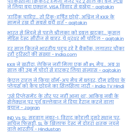
पाकिस्तानी क्रिकेटर हमजा नजर पर 2 साल का बैन, PCB
ने ल‍िया बड़ा एक्शन, VISA व‍िवाद से बखेड़ा - aajtak.in
'हार्दिक चाहिए... तो रिंकू-हर्षित छोड़ो', अश्विन ने KKR के
सामने रख दी सबसे बड़ी शर्त - aajtak.in
भारत से भिड़ने से पहले श्रीलंका को डबल झटका... कुसल
मेंडिस टेस्ट सीरीज से बाहर, ये धुरंधर भी चोटिल - aajtak.in
हर साल कितने भारतीय पहुंच रहे हैं बैंकॉक, लगातार चौंका
रही टूरिस्टों की संख्या - India.com
KKR ने खरीदा, लेकिन नहीं मिला एक भी IPL मैच... अब 31
साल की उम्र में चोटों से हारकर लिया संन्यास - aajtak.in
केएल राहुल ने किया वॉर्म-अप मैच में ब्लंडर, टीम इंडिया के
प्लेयर्स का कैच छोड़ने का सिलसिला जारी - India TV Hindi
'उसे रिप्लेसमेंट के तौर पर नहीं आना था', आकिब नबी के
सेलेक्शन पर पूर्व बल्लेबाज ने दिया हैरान करने वाला
बयान - Jagran
IND Vs SL: सहवाग नंबर-1, विराट कोहली दूसरे स्थान पर,
सचिन फिसड्डी, SL के खिलाफ टेस्ट में दोहरा शतक जड़ने
वाले भारतीय - Hindustan