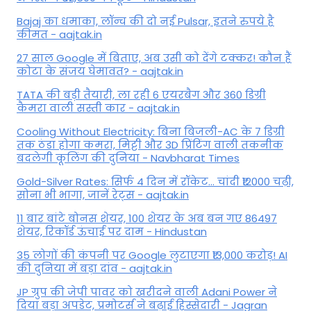
Bajaj का धमाका, लॉन्च की दो नई Pulsar, इतने रुपये है
कीमत - aajtak.in
27 साल Google में बिताए, अब उसी को देंगे टक्कर! कौन हैं
कोटा के संजय घेमावत? - aajtak.in
TATA की बड़ी तैयारी, ला रही 6 एयरबैग और 360 डिग्री
कैमरा वाली सस्ती कार - aajtak.in
Cooling Without Electricity: बिना बिजली-AC के 7 डिग्री
तक ठंडा होगा कमरा, मिट्टी और 3D प्रिंटिंग वाली तकनीक
बदलेगी कूलिंग की दुनिया - Navbharat Times
Gold-Silver Rates: सिर्फ 4 दिन में रॉकेट... चांदी ₹12000 चढ़ी,
सोना भी भागा, जानें रेट्स - aajtak.in
11 बार बांटे बोनस शेयर, 100 शेयर के अब बन गए 86497
शेयर, रिकॉर्ड ऊंचाई पर दाम - Hindustan
35 लोगों की कंपनी पर Google लुटाएगा ₹13,000 करोड़! AI
की दुनिया में बड़ा दांव - aajtak.in
JP ग्रुप की जेपी पावर को खरीदने वाली Adani Power ने
दिया बड़ा अपडेट, प्रमोटर्स ने बढ़ाई हिस्सेदारी - Jagran