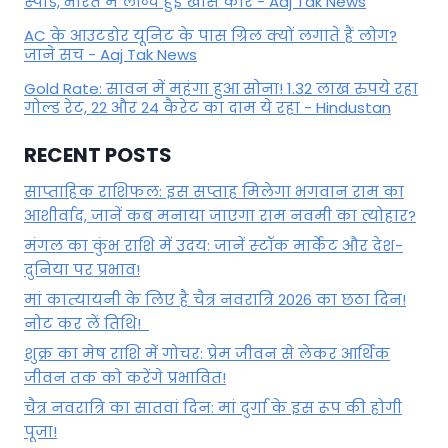
स्पीड, भारत में लॉन्च हुई खास कार - Aaj Tak News
AC के आउटडोर यूनिट के पास ग्रिल क्यों लगाते हैं लोग?
जाने सच - Aaj Tak News
Gold Rate: सावन में महंगा हुआ सोना! 1.32 लाख रुपये रहा
गोल्ड रेट, 22 और 24 कैरेट का दाम ये रहा - Hindustan
RECENT POSTS
साप्ताहिक राशिफल: इस सप्ताह मिलेगा भगवान राम का
आशीर्वाद, जानें कब मनाया जाएगा राम नवमी का त्योहार?
मंगल का कुंभ राशि में उदय: जानें स्‍टॉक मार्केट और देश-
दुनिया पर प्रभाव!
मां कात्‍यायनी के लिए है चैत्र नवरात्रि 2026 का छठा दिन!
नोट कर लें तिथि!
शुक्र का मेष राशि में गोचर: प्रेम जीवन से लेकर आर्थिक
जीवन तक को करेंगे प्रभावित!
चैत्र नवरात्रि का सातवां दिन: मां दुर्गा के इस रूप की होगी
पूजा!