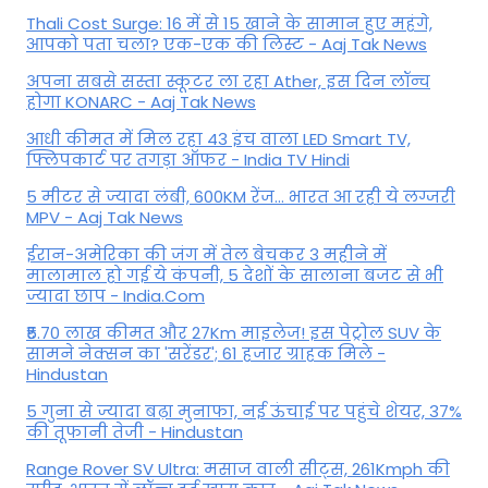
Thali Cost Surge: 16 में से 15 खाने के सामान हुए महंगे,
आपको पता चला? एक-एक की लिस्ट - Aaj Tak News
अपना सबसे सस्ता स्कूटर ला रहा Ather, इस दिन लॉन्च
होगा KONARC - Aaj Tak News
आधी कीमत में मिल रहा 43 इंच वाला LED Smart TV,
फ्लिपकार्ट पर तगड़ा ऑफर - India TV Hindi
5 मीटर से ज्यादा लंबी, 600KM रेंज... भारत आ रही ये लग्जरी
MPV - Aaj Tak News
ईरान-अमेरिका की जंग में तेल बेचकर 3 महीने में
मालामाल हो गई ये कंपनी, 5 देशों के सालाना बजट से भी
ज्यादा छाप - India.Com
₹5.70 लाख कीमत और 27Km माइलेज! इस पेट्रोल SUV के
सामने नेक्सन का 'सरेंडर'; 61 हजार ग्राहक मिले -
Hindustan
5 गुना से ज्यादा बढ़ा मुनाफा, नई ऊंचाई पर पहुंचे शेयर, 37%
की तूफानी तेजी - Hindustan
Range Rover SV Ultra: मसाज वाली सीट्स, 261Kmph की