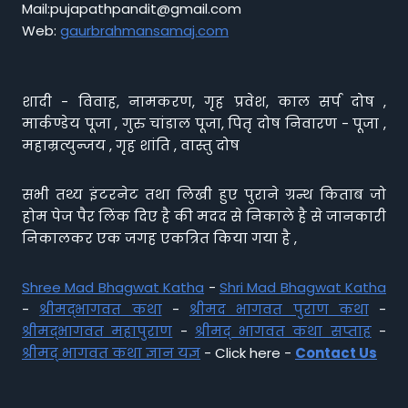
Mail:pujapathpandit@gmail.com
Web:
gaurbrahmansamaj.com
शादी - विवाह, नामकरण, गृह प्रवेश, काल सर्प दोष ,
मार्कण्डेय पूजा , गुरु चांडाल पूजा, पितृ दोष निवारण - पूजा ,
महाम्रत्युन्जय , गृह शांति , वास्तु दोष
सभी तथ्य इंटरनेट तथा लिखी हुए पुराने ग्रन्थ किताब जो
होम पेज पैर लिंक दिए है की मदद से निकाले है से जानकारी
निकालकर एक जगह एकत्रित किया गया है ,
Shree Mad Bhagwat Katha
-
Shri Mad Bhagwat Katha
-
श्रीमद्भागवत कथा
-
श्रीमद भागवत पुराण कथा
-
श्रीमद्भागवत महापुराण
-
श्रीमद् भागवत कथा सप्ताह
-
श्रीमद् भागवत कथा ज्ञान यज्ञ
- Click here -
Contact Us