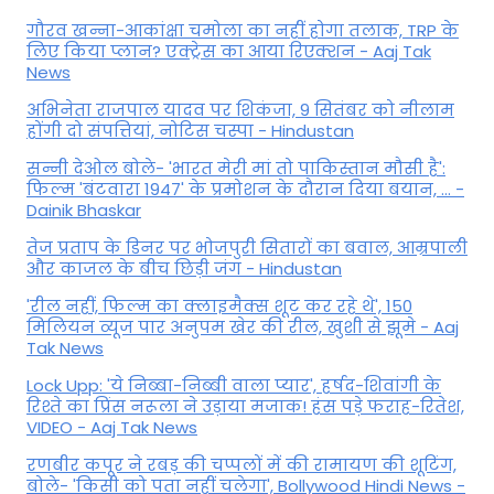
गौरव खन्ना-आकांक्षा चमोला का नहीं होगा तलाक, TRP के
लिए किया प्लान? एक्ट्रेस का आया रिएक्शन - Aaj Tak
News
अभिनेता राजपाल यादव पर शिकंजा, 9 सितंबर को नीलाम
होंगी दो संपत्तियां, नोटिस चस्पा - Hindustan
सन्नी देओल बोले- 'भारत मेरी मां तो पाकिस्तान मौसी है':
फिल्म 'बंटवारा 1947' के प्रमोशन के दौरान दिया बयान, ... -
Dainik Bhaskar
तेज प्रताप के डिनर पर भोजपुरी सितारों का बवाल, आम्रपाली
और काजल के बीच छिड़ी जंग - Hindustan
'रील नहीं, फिल्म का क्लाइमैक्स शूट कर रहे थे', 150
मिलियन व्यूज पार अनुपम खेर की रील, खुशी से झूमे - Aaj
Tak News
Lock Upp: 'ये निब्बा-निब्बी वाला प्यार', हर्षद-शिवांगी के
रिश्ते का प्रिंस नरूला ने उड़ाया मजाक! हंस पड़े फराह-रितेश,
VIDEO - Aaj Tak News
रणबीर कपूर ने रबड़ की चप्पलों में की रामायण की शूटिंग,
बोले- 'किसी को पता नहीं चलेगा', Bollywood Hindi News -