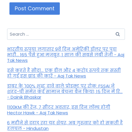
Search
for:
भारतीय रुपया लगातार 9वें दिन अमेरिकी डॉलर पर पड़ा
भारी... 165 पैसे हुआ मजबूत, 1 साल की सबसे लंबी तेजी - Aaj
Tak News
इसे कहते हैं सौदा... एक डील और 4 करोड़ रुपये तक सस्ती
हो गई इस ब्रांड की कारें - Aaj Tak News
डाबर के '100% शुद्ध' दावे वाले प्रोडक्ट पर रोक: FSSAI ने
शहद-घी समेत कई सामान बेचना बैन किया; 15 दिन में रि...
- Dainik Bhaskar
1100KM की रेंज, 7 सीटर अवतार, इस दिन लॉन्च होगी
Hector Hawk - Aaj Tak News
6 महीने से दहाड़ रहा यह शेयर, अब गुरुवार को हो सकती है
हलचल - Hindustan