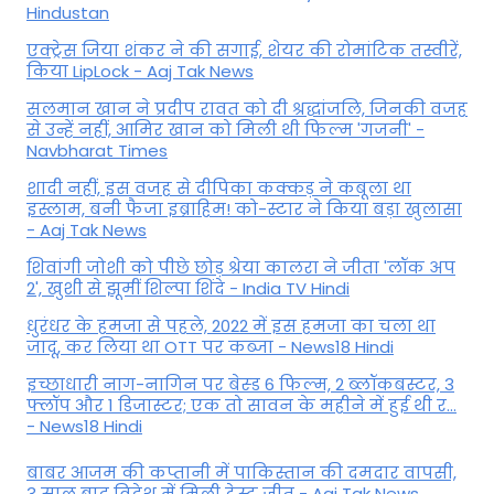
Hindustan
एक्ट्रेस जिया शंकर ने की सगाई, शेयर की रोमांटिक तस्वीरें,
किया LipLock - Aaj Tak News
सलमान खान ने प्रदीप रावत को दी श्रद्धांजलि, जिनकी वजह
से उन्हें नहीं, आमिर खान को मिली थी फिल्म 'गजनी' -
Navbharat Times
शादी नहीं, इस वजह से दीपिका कक्कड़ ने कबूला था
इस्लाम, बनी फैजा इब्राहिम! को-स्टार ने किया बड़ा खुलासा
- Aaj Tak News
शिवांगी जोशी को पीछे छोड़ श्रेया कालरा ने जीता 'लॉक अप
2', खुशी से झूमीं शिल्पा शिंदे - India TV Hindi
धुरंधर के हमजा से पहले, 2022 में इस हमजा का चला था
जादू, कर लिया था OTT पर कब्जा - News18 Hindi
इच्छाधारी नाग-नागिन पर बेस्ड 6 फिल्म, 2 ब्लॉकबस्टर, 3
फ्लॉप और 1 डिजास्टर; एक तो सावन के महीने में हुई थी र...
- News18 Hindi
बाबर आजम की कप्तानी में पाकिस्तान की दमदार वापसी,
3 साल बाद विदेश में मिली टेस्ट जीत - Aaj Tak News