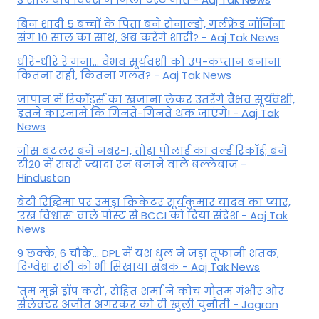
बिन शादी 5 बच्चों के पिता बने रोनाल्डो, गर्लफ्रेंड जॉर्जिना
संग 10 साल का साथ, अब करेंगे शादी? - Aaj Tak News
धीरे-धीरे रे मना… वैभव सूर्यवंशी को उप-कप्तान बनाना
कितना सही, कितना गलत? - Aaj Tak News
जापान में रिकॉर्ड्स का खजाना लेकर उतरेंगे वैभव सूर्यवंशी,
इतने कारनामे कि गिनते-गिनते थक जाएंगे! - Aaj Tak
News
जोस बटलर बने नंबर-1, तोड़ा पोलार्ड का वर्ल्ड रिकॉर्ड; बने
टी20 में सबसे ज्यादा रन बनाने वाले बल्लेबाज -
Hindustan
बेटी र‍िद्ध‍िमा पर उमड़ा क्रिकेटर सूर्यकुमार यादव का प्यार,
'रख विश्वास' वाले पोस्ट से BCCI को दिया संदेश - Aaj Tak
News
9 छक्के, 6 चौके... DPL में यश धुल ने जड़ा तूफानी शतक,
द‍िग्वेश राठी को भी स‍िखाया सबक - Aaj Tak News
'तुम मुझे ड्रॉप करो', रोहित शर्मा ने कोच गौतम गंभीर और
सेलेक्टर अजीत अगरकर को दी खुली चुनौती - Jagran