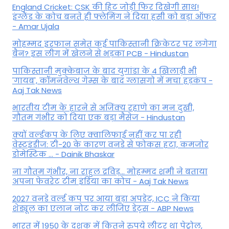
England Cricket: CSK की हिट जोड़ी फिर दिखेगी साथ!
इंग्लैंड के कोच बनते ही फ्लेमिंग ने दिया हसी को बड़ा ऑफर
- Amar Ujala
मोहम्मद इरफान समेत कई पाकिस्तानी क्रिकेटर पर लगेगा
बैन? इस लीग में खेलने से भड़का PCB - Hindustan
पाकिस्तानी मुक्केबाज के बाद युगांडा के 4 खिलाड़ी भी
'गायब', कॉमनवेल्थ गेम्स के बाद ग्लासगो में मचा हड़कंप -
Aaj Tak News
भारतीय टीम के हारने से अजिंक्य रहाणे का मन दुखी,
गौतम गंभीर को दिया एक बड़ा मैसेज - Hindustan
क्यों वर्ल्डकप के लिए क्वालिफाई नहीं कर पा रही
वेस्टइंडीज: टी-20 के कारण वनडे से फोकस हटा, कमजोर
डोमेस्टिक ... - Dainik Bhaskar
ना गौतम गंभीर, ना राहुल द्रव‍िड़... मोहम्मद शमी ने बताया
अपना फेवरेट टीम इंड‍िया का कोच - Aaj Tak News
2027 वनडे वर्ल्ड कप पर आया बड़ा अपडेट, ICC ने किया
शेड्यूल का एलान नोट कर लीजिए डेट्स - ABP News
भारत में 1950 के दशक में कितने रुपये लीटर था पेट्रोल,