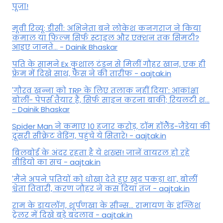
पूजा!
मूवी रिव्यू: डीसी: अभिनेता बने लोकेश कनगराज ने किया
कमाल या फिल्म सिर्फ स्टाइल और एक्शन तक सिमटी?
आइए जानते... - Dainik Bhaskar
पति के सामने Ex कुशाल टंडन से मिलीं गौहर खान, एक ही
फ्रेम में दिखे साथ, फैंस ने की तारीफ - aajtak.in
'गौरव खन्ना को TRP के लिए तलाक नहीं दिया': आकांक्षा
बोलीं- पेपर्स तैयार हैं, सिर्फ साइन करना बाकी; रियलटी श...
- Dainik Bhaskar
Spider Man ने कमाए 10 हजार करोड़, टॉम हॉलैेंड-जैंडेया की
दूसरी सीक्रेट वेडिंग, पहुंचे ये सितारे! - aajtak.in
बिलबोर्ड के अंदर रहता है ये शख्स! जानें वायरल हो रहे
वीडियो का सच - aajtak.in
'मैंने अपने पतियों को धोखा देते हुए खुद पकड़ा था', बोलीं
श्वेता तिवारी, करण जौहर ने कस दिया तंज - aajtak.in
राम के डायलॉग, शूर्पणखा के सीन्स... रामायण के इंग्लिश
ट्रेलर में दिखे बड़े बदलाव - aajtak.in