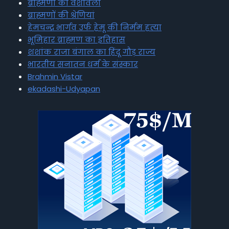
ब्राह्मणों की वंशावली
ब्राह्मणों की श्रेणियां
हेमचन्द्र भार्गव उर्फ हेमू की निर्मम हत्या
भूमिहार ब्राह्मण का इतिहास
शशांक राजा बंगाल का हिंदू गौड़ राज्य
भारतीय सनातन धर्म के संस्कार
Brahmin Vistar
ekadashi-Udyapan