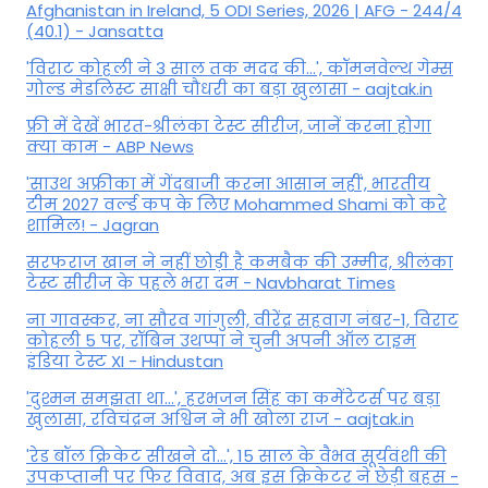
Afghanistan in Ireland, 5 ODI Series, 2026 | AFG - 244/4
(40.1) - Jansatta
'विराट कोहली ने 3 साल तक मदद की...', कॉमनवेल्थ गेम्स
गोल्ड मेडलिस्ट साक्षी चौधरी का बड़ा खुलासा - aajtak.in
फ्री में देखें भारत-श्रीलंका टेस्ट सीरीज, जानें करना होगा
क्या काम - ABP News
'साउथ अफ्रीका में गेंदबाजी करना आसान नहीं', भारतीय
टीम 2027 वर्ल्‍ड कप के लिए Mohammed Shami को करे
शामिल! - Jagran
सरफराज खान ने नहीं छोड़ी है कमबैक की उम्मीद, श्रीलंका
टेस्ट सीरीज के पहले भरा दम - Navbharat Times
ना गावस्कर, ना सौरव गांगुली, वीरेंद्र सहवाग नंबर-1, विराट
कोहली 5 पर, रॉबिन उथप्पा ने चुनी अपनी ऑल टाइम
इंडिया टेस्ट XI - Hindustan
'दुश्मन समझता था...', हरभजन सिंह का कमेंटेटर्स पर बड़ा
खुलासा, रव‍िचंद्रन अश्विन ने भी खोला राज - aajtak.in
'रेड बॉल क्रिकेट सीखने दो...', 15 साल के वैभव सूर्यवंशी की
उपकप्तानी पर फ‍िर व‍िवाद, अब इस क्रिकेटर ने छेड़ी बहस -