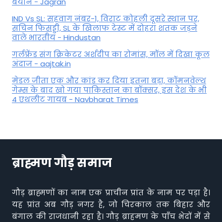
बयान - Jagran
IND Vs SL: सहवाग नंबर-1, विराट कोहली दूसरे स्थान पर,
सचिन फिसड्डी, SL के खिलाफ टेस्ट में दोहरा शतक जड़ने
वाले भारतीय - Hindustan
गर्लफ्रेंड संग क्रिकेटर अर्शदीप का रोमांस, मॉल में द‍िखा कूल
अंदाज - aajtak.in
मेडल जीता एक और कांड कर दिया इतना बड़ा, कॉमनवेल्थ
गेम्स के बाद खो गया पाकिस्तान का बॉक्सर, इस देश के भी
4 एथलीट गायब - Navbharat Times
ब्राह्मण गौड़ समाज
गौड़ ब्राह्मणों का नाम एक प्राचीन प्रांत के नाम पर पड़ा है।
यह प्रांत अब गौड़ नगर है, जो चिरकाल तक बिहार और
बंगाल की राजधानी रहा है। गौड़ ब्राहमण के पाँच भेदों में से