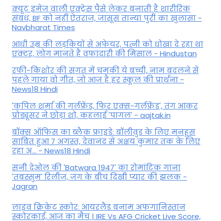
क्यूट इमेज वाली एक्ट्रेस पैसे लेकर बनाती है शारीरिक
संबंध, BF को नहीं ऐतराज, जासूस तान्‍या पुरी का खुलासा -
Navbharat Times
आधी उम्र की लड़कियों से अफेयर, पत्नी को धोखा दे रहा था
एक्टर, लोग मानते हैं वफादारी की मिसाल - Hindustan
रफी-किशोर की संगत में चमकी ये बच्ची, नाम बदलने से
पहले गाया वो गीत, जो आज है हर स्कूल की प्रार्थना -
News18 Hindi
'कपिल शर्मा की गर्लफ्रेंड, फिर एक्स-गर्लफ्रेंड', तंग आकर
प्रोड्यूसर ने छोड़ा शो, कहलाई 'पागल' - aajtak.in
बॉक्स ऑफिस का ब्लैक फ्राइडे: बॉलीवुड के लिए मनहूस
साबित हुआ 7 अगस्त, देवानंद से अक्षय कुमार तक के लिए
रहा अ... - News18 Hindi
सनी देओल की 'Batwara 1947' का रोमांटिक गाना
'तबस्सुम' रिलीज, जंग के बीच दिखी प्यार की झलक -
Jagran
लाइव क्रिकेट स्कोर: आयरलैंड बनाम अफगानिस्तान
स्कोरकार्ड, आज का मैच | IRE Vs AFG Cricket Live Score,