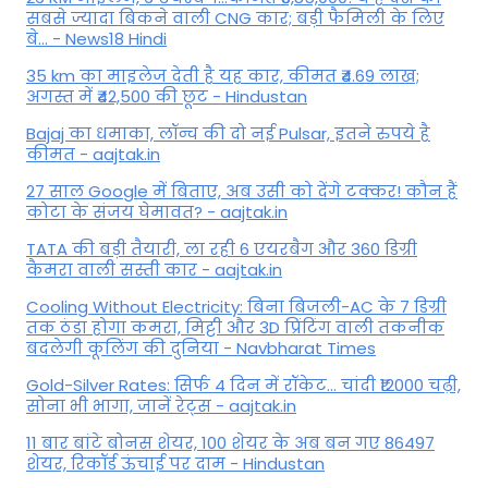
सबसे ज्यादा बिकने वाली CNG कार; बड़ी फैमिली के लिए
बे... - News18 Hindi
35 km का माइलेज देती है यह कार, कीमत ₹4.69 लाख;
अगस्त में ₹42,500 की छूट - Hindustan
Bajaj का धमाका, लॉन्च की दो नई Pulsar, इतने रुपये है
कीमत - aajtak.in
27 साल Google में बिताए, अब उसी को देंगे टक्कर! कौन हैं
कोटा के संजय घेमावत? - aajtak.in
TATA की बड़ी तैयारी, ला रही 6 एयरबैग और 360 डिग्री
कैमरा वाली सस्ती कार - aajtak.in
Cooling Without Electricity: बिना बिजली-AC के 7 डिग्री
तक ठंडा होगा कमरा, मिट्टी और 3D प्रिंटिंग वाली तकनीक
बदलेगी कूलिंग की दुनिया - Navbharat Times
Gold-Silver Rates: सिर्फ 4 दिन में रॉकेट... चांदी ₹12000 चढ़ी,
सोना भी भागा, जानें रेट्स - aajtak.in
11 बार बांटे बोनस शेयर, 100 शेयर के अब बन गए 86497
शेयर, रिकॉर्ड ऊंचाई पर दाम - Hindustan