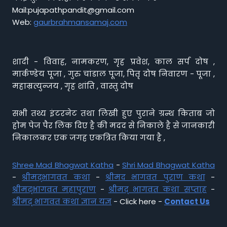
Mail:pujapathpandit@gmail.com
Web:
gaurbrahmansamaj.com
शादी - विवाह, नामकरण, गृह प्रवेश, काल सर्प दोष ,
मार्कण्डेय पूजा , गुरु चांडाल पूजा, पितृ दोष निवारण - पूजा ,
महाम्रत्युन्जय , गृह शांति , वास्तु दोष
सभी तथ्य इंटरनेट तथा लिखी हुए पुराने ग्रन्थ किताब जो
होम पेज पैर लिंक दिए है की मदद से निकाले है से जानकारी
निकालकर एक जगह एकत्रित किया गया है ,
Shree Mad Bhagwat Katha
-
Shri Mad Bhagwat Katha
-
श्रीमद्भागवत कथा
-
श्रीमद भागवत पुराण कथा
-
श्रीमद्भागवत महापुराण
-
श्रीमद् भागवत कथा सप्ताह
-
श्रीमद् भागवत कथा ज्ञान यज्ञ
- Click here -
Contact Us