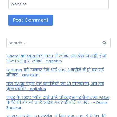
Website
Search
for:
Xiaomi का Mijia ब्रांड भारत में लॉन्च! स्मार्टफोन नहीं, होम
अप्लायंस होंगे लॉन्च - aajtak.in
Fortuner को टक्कर देने आई SUV, 3 महीने में ही बढ़ गई
कीमत - aajtak.in
एक दशक पहले इन कंपनियों का था बोलबाला, अब सब
कुछ बर्बाद! - aajtak.in
डाबर के '100% प्योर' दावे वाले प्रोडक्ट्स पर बैन टला: FSSAI
के बिक्री रोकने वाले आदेश पर हाईकोर्ट का स्टे; ... - Dainik
Bhaskar
26 KM माइलेज, 6 एयरबैग...कीमत ₹8,85,000! ये है देश की