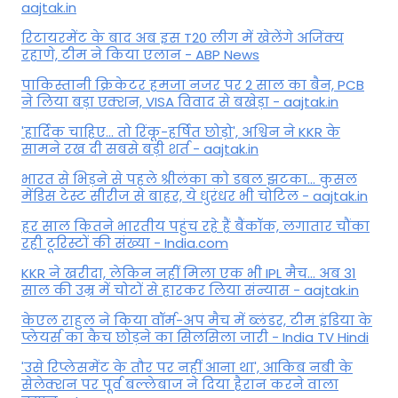
aajtak.in
रिटायरमेंट के बाद अब इस T20 लीग में खेलेंगे अजिंक्य
रहाणे, टीम ने किया एलान - ABP News
पाकिस्तानी क्रिकेटर हमजा नजर पर 2 साल का बैन, PCB
ने ल‍िया बड़ा एक्शन, VISA व‍िवाद से बखेड़ा - aajtak.in
'हार्दिक चाहिए... तो रिंकू-हर्षित छोड़ो', अश्विन ने KKR के
सामने रख दी सबसे बड़ी शर्त - aajtak.in
भारत से भिड़ने से पहले श्रीलंका को डबल झटका... कुसल
मेंडिस टेस्ट सीरीज से बाहर, ये धुरंधर भी चोटिल - aajtak.in
हर साल कितने भारतीय पहुंच रहे हैं बैंकॉक, लगातार चौंका
रही टूरिस्टों की संख्या - India.com
KKR ने खरीदा, लेकिन नहीं मिला एक भी IPL मैच... अब 31
साल की उम्र में चोटों से हारकर लिया संन्यास - aajtak.in
केएल राहुल ने किया वॉर्म-अप मैच में ब्लंडर, टीम इंडिया के
प्लेयर्स का कैच छोड़ने का सिलसिला जारी - India TV Hindi
'उसे रिप्लेसमेंट के तौर पर नहीं आना था', आकिब नबी के
सेलेक्शन पर पूर्व बल्लेबाज ने दिया हैरान करने वाला