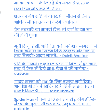
मां कात्‍यायनी के लिए है चैत्र नवरात्रि 2026 का
छठा दिन! नोट कर लें तिथि!
शुक्र का मेष राशि में गोचर: प्रेम जीवन से लेकर
आर्थिक जीवन तक को करेंगे प्रभावित!
चैत्र नवरात्रि का सातवां दिन: मां दुर्गा के इस रूप
की होगी पूजा!
मूवी रिव्यू: डीसी: अभिनेता बने लोकेश कनगराज ने
किया कमाल या फिल्म सिर्फ स्टाइल और एक्शन
तक सिमटी? आइए जानते... - Dainik Bhaskar
पति के सामने Ex कुशाल टंडन से मिलीं गौहर खान,
एक ही फ्रेम में दिखे साथ, फैंस ने की तारीफ -
aajtak.in
'गौरव खन्ना को TRP के लिए तलाक नहीं दिया':
आकांक्षा बोलीं- पेपर्स तैयार हैं, सिर्फ साइन करना
बाकी; रियलटी श... - Dainik Bhaskar
Spider Man ने कमाए 10 हजार करोड़, टॉम हॉलैेंड-
जैंडेया की दूसरी सीक्रेट वेडिंग, पहुंचे ये सितारे! -
aajtak.in