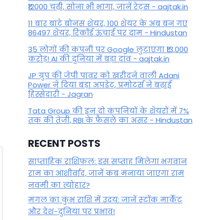
₹12000 चढ़ी, सोना भी भागा, जानें रेट्स - aajtak.in
11 बार बांटे बोनस शेयर, 100 शेयर के अब बन गए
86497 शेयर, रिकॉर्ड ऊंचाई पर दाम - Hindustan
35 लोगों की कंपनी पर Google लुटाएगा ₹13,000
करोड़! AI की दुनिया में बड़ा दांव - aajtak.in
JP ग्रुप की जेपी पावर को खरीदने वाली Adani
Power ने दिया बड़ा अपडेट, प्रमोटर्स ने बढ़ाई
हिस्सेदारी - Jagran
Tata Group की इन दो कंपनियों के शेयरों में 7%
तक की तेजी, RBI के फैसले का असर - Hindustan
RECENT POSTS
साप्ताहिक राशिफल: इस सप्ताह मिलेगा भगवान
राम का आशीर्वाद, जानें कब मनाया जाएगा राम
नवमी का त्योहार?
मंगल का कुंभ राशि में उदय: जानें स्‍टॉक मार्केट
और देश-दुनिया पर प्रभाव!