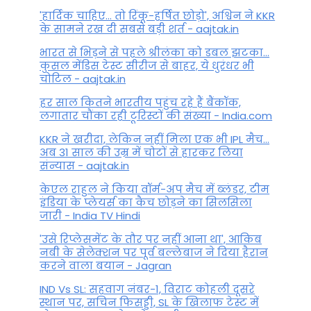
'हार्दिक चाहिए... तो रिंकू-हर्षित छोड़ो', अश्विन ने KKR
के सामने रख दी सबसे बड़ी शर्त - aajtak.in
भारत से भिड़ने से पहले श्रीलंका को डबल झटका...
कुसल मेंडिस टेस्ट सीरीज से बाहर, ये धुरंधर भी
चोटिल - aajtak.in
हर साल कितने भारतीय पहुंच रहे हैं बैंकॉक,
लगातार चौंका रही टूरिस्टों की संख्या - India.com
KKR ने खरीदा, लेकिन नहीं मिला एक भी IPL मैच...
अब 31 साल की उम्र में चोटों से हारकर लिया
संन्यास - aajtak.in
केएल राहुल ने किया वॉर्म-अप मैच में ब्लंडर, टीम
इंडिया के प्लेयर्स का कैच छोड़ने का सिलसिला
जारी - India TV Hindi
'उसे रिप्लेसमेंट के तौर पर नहीं आना था', आकिब
नबी के सेलेक्शन पर पूर्व बल्लेबाज ने दिया हैरान
करने वाला बयान - Jagran
IND Vs SL: सहवाग नंबर-1, विराट कोहली दूसरे
स्थान पर, सचिन फिसड्डी, SL के खिलाफ टेस्ट में