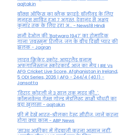
aajtak.in
बॉक्स ऑफिस का ब्लैक फ्राइडे: बॉलीवुड के लिए
मनहूस साबित हुआ 7 अगस्त, देवानंद से अक्षय
कुमार तक के लिए रहा अ... - News18 Hindi
सनी देओल की 'Batwara 1947' का रोमांटिक
गाना 'तबस्सुम' रिलीज, जंग के बीच दिखी प्यार की
झलक - Jagran
लाइव क्रिकेट स्कोर: आयरलैंड बनाम
अफगानिस्तान स्कोरकार्ड, आज का मैच | IRE Vs
AFG Cricket Live Score, Afghanistan in Ireland,
5 ODI Series, 2026 | AFG - 244/4 (40.1) -
Jansatta
'विराट कोहली ने 3 साल तक मदद की...',
कॉमनवेल्थ गेम्स गोल्ड मेडलिस्ट साक्षी चौधरी का
बड़ा खुलासा - aajtak.in
फ्री में देखें भारत-श्रीलंका टेस्ट सीरीज, जानें करना
होगा क्या काम - ABP News
'साउथ अफ्रीका में गेंदबाजी करना आसान नहीं',