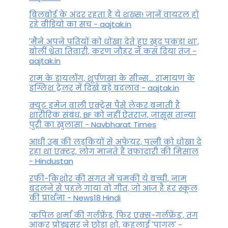
बिलबोर्ड के अंदर रहता है ये शख्स! जानें वायरल हो
रहे वीडियो का सच - aajtak.in
'मैंने अपने पतियों को धोखा देते हुए खुद पकड़ा था',
बोलीं श्वेता तिवारी, करण जौहर ने कस दिया तंज -
aajtak.in
राम के डायलॉग, शूर्पणखा के सीन्स... रामायण के
इंग्लिश ट्रेलर में दिखे बड़े बदलाव - aajtak.in
क्यूट इमेज वाली एक्ट्रेस पैसे लेकर बनाती है
शारीरिक संबंध, BF को नहीं ऐतराज, जासूस तान्‍या
पुरी का खुलासा - Navbharat Times
आधी उम्र की लड़कियों से अफेयर, पत्नी को धोखा दे
रहा था एक्टर, लोग मानते हैं वफादारी की मिसाल
- Hindustan
रफी-किशोर की संगत में चमकी ये बच्ची, नाम
बदलने से पहले गाया वो गीत, जो आज है हर स्कूल
की प्रार्थना - News18 Hindi
'कपिल शर्मा की गर्लफ्रेंड, फिर एक्स-गर्लफ्रेंड', तंग
आकर प्रोड्यूसर ने छोड़ा शो, कहलाई 'पागल' -