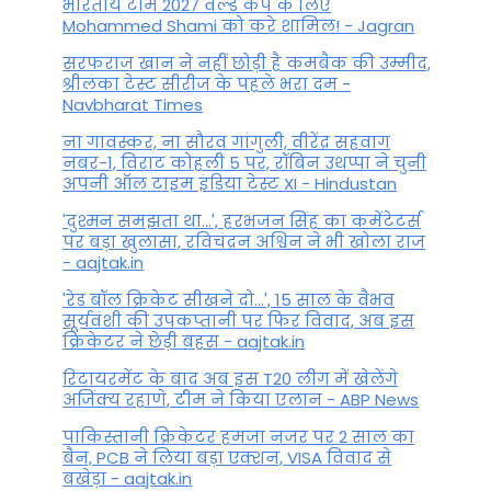
भारतीय टीम 2027 वर्ल्‍ड कप के लिए
Mohammed Shami को करे शामिल! - Jagran
सरफराज खान ने नहीं छोड़ी है कमबैक की उम्मीद,
श्रीलंका टेस्ट सीरीज के पहले भरा दम -
Navbharat Times
ना गावस्कर, ना सौरव गांगुली, वीरेंद्र सहवाग
नंबर-1, विराट कोहली 5 पर, रॉबिन उथप्पा ने चुनी
अपनी ऑल टाइम इंडिया टेस्ट XI - Hindustan
'दुश्मन समझता था...', हरभजन सिंह का कमेंटेटर्स
पर बड़ा खुलासा, रव‍िचंद्रन अश्विन ने भी खोला राज
- aajtak.in
'रेड बॉल क्रिकेट सीखने दो...', 15 साल के वैभव
सूर्यवंशी की उपकप्तानी पर फ‍िर व‍िवाद, अब इस
क्रिकेटर ने छेड़ी बहस - aajtak.in
रिटायरमेंट के बाद अब इस T20 लीग में खेलेंगे
अजिंक्य रहाणे, टीम ने किया एलान - ABP News
पाकिस्तानी क्रिकेटर हमजा नजर पर 2 साल का
बैन, PCB ने ल‍िया बड़ा एक्शन, VISA व‍िवाद से
बखेड़ा - aajtak.in