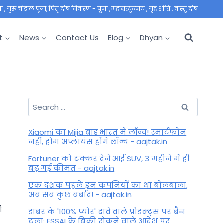
 गुरु चांडाल पूजा, पितृ दोष निवारण - पूजा , महाम्रत्युन्जय , गृह शांति , वास्तु दोष
t
News
Contact Us
Blog
Dhyan
Search
for:
Xiaomi का Mijia ब्रांड भारत में लॉन्च! स्मार्टफोन
नहीं, होम अप्लायंस होंगे लॉन्च - aajtak.in
Fortuner को टक्कर देने आई SUV, 3 महीने में ही
बढ़ गई कीमत - aajtak.in
एक दशक पहले इन कंपनियों का था बोलबाला,
अब सब कुछ बर्बाद! - aajtak.in
ी
डाबर के '100% प्योर' दावे वाले प्रोडक्ट्स पर बैन
टला: FSSAI के बिक्री रोकने वाले आदेश पर