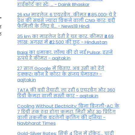
हाईकोर्ट का स्टे; ... - Dainik Bhaskar
26 KM माइलेज, 6 एयरबैग...कीमत ₹8,85,000! ये है
देश की सबसे ज्यादा बिकने वाली CNG कार; बड़ी
फैमिली के लिए बे... - News18 Hindi
ज
ल
35 km का माइलेज देती है यह कार, कीमत ₹4.69
लाख; अगस्त में ₹42,500 की छूट - Hindustan
Bajaj का धमाका, लॉन्च की दो नई Pulsar, इतने
रुपये है कीमत - aajtak.in
27 साल Google में बिताए, अब उसी को देंगे
टक्कर! कौन हैं कोटा के संजय घेमावत? -
aajtak.in
TATA की बड़ी तैयारी, ला रही 6 एयरबैग और 360
डिग्री कैमरा वाली सस्ती कार - aajtak.in
Mangala Gauri Vrat: कब रखा
Cooling Without Electricity: बिना बिजली-AC के
जाएगा साल का पहला मंगला गौरी
7 डिग्री तक ठंडा होगा कमरा, मिट्टी और 3D प्रिंटिंग
व्रत, पढ़ें महत्व और पूजा विधि
वाली तकनीक बदलेगी कूलिंग की दुनिया -
Navbharat Times
By
June 14, 2023
Gold-Silver Rates: सिर्फ 4 दिन में रॉकेट... चांदी