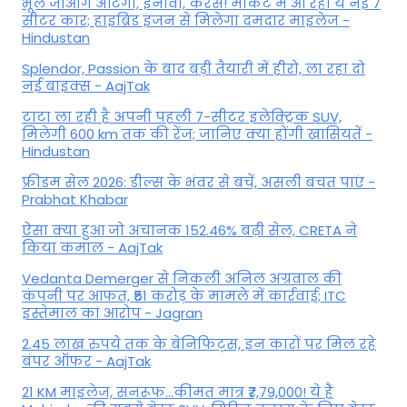
भूल जाओगे अर्टिगा, इनोवा, कैरेंस! मार्केट में आ रही ये नई 7
सीटर कार; हाइब्रिड इंजन से मिलेगा दमदार माइलेज -
Hindustan
Splendor, Passion के बाद बड़ी तैयारी में हीरो, ला रहा दो
नई बाइक्स - AajTak
टाटा ला रही है अपनी पहली 7-सीटर इलेक्ट्रिक SUV,
मिलेगी 600 km तक की रेंज; जानिए क्या होंगी खासियतें -
Hindustan
फ्रीडम सेल 2026: डील्स के भंवर से बचें, असली बचत पाएं -
Prabhat Khabar
ऐसा क्या हुआ जो अचानक 152.46% बढ़ी सेल, CRETA ने
किया कमाल - AajTak
Vedanta Demerger से निकली अनिल अग्रवाल की
कंपनी पर आफत, ₹51 करोड़ के मामले में कार्रवाई; ITC
इस्तेमाल का आरोप - Jagran
2.45 लाख रुपये तक के बेनिफिट्स, इन कारों पर मिल रहे
बंपर ऑफर - AajTak
21 KM माइलेज, सनरूफ...कीमत मात्र ₹7,79,000! ये हैं