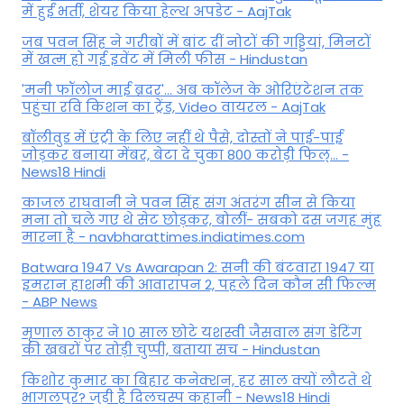
में हुईं भर्ती, शेयर किया हेल्थ अपडेट - AajTak
जब पवन सिंह ने गरीबों में बांट दीं नोटों की गड्डियां, मिनटों
में खत्म हो गई इवेंट में मिली फीस - Hindustan
'मनी फॉलोज माई ब्रदर'... अब कॉलेज के ओरिएंटेशन तक
पहुंचा रवि किशन का ट्रेंड, Video वायरल - AajTak
बॉलीवुड में एंट्री के लिए नहीं थे पैसे, दोस्तों ने पाई-पाई
जोड़कर बनाया मेंबर, बेटा दे चुका 800 करोड़ी फिल्... -
News18 Hindi
काजल राघवानी ने पवन सिंह संग अंतरंग सीन से किया
मना तो चले गए थे सेट छोड़कर, बोलीं- सबको दस जगह मुंह
मारना है - navbharattimes.indiatimes.com
Batwara 1947 Vs Awarapan 2: सनी की बंटवारा 1947 या
इमरान हाशमी की आवारापन 2, पहले दिन कौन सी फिल्म
- ABP News
मृणाल ठाकुर ने 10 साल छोटे यशस्वी जैसवाल संग डेटिंग
की खबरों पर तोड़ी चुप्पी, बताया सच - Hindustan
किशोर कुमार का बिहार कनेक्शन, हर साल क्यों लौटते थे
भागलपुर? जुड़ी है दिलचस्प कहानी - News18 Hindi