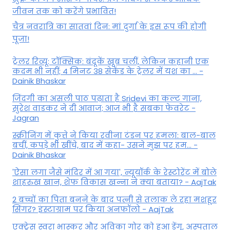
जीवन तक को करेंगे प्रभावित!
चैत्र नवरात्रि का सातवां दिन: मां दुर्गा के इस रूप की होगी
पूजा!
ट्रेलर रिव्यू: टॉक्सिक: बंदूकें खूब चलीं, लेकिन कहानी एक
कदम भी नहीं; 4 मिनट 38 सेकेंड के ट्रेलर में यश का ... -
Dainik Bhaskar
जिंदगी का असली पाठ पढ़ाता है Sridevi का कल्ट गाना,
सुरेश वाडकर ने दी आवाज; आज भी है सबका फेवरेट -
Jagran
स्क्रीनिंग में कुत्ते ने किया रवीना टंडन पर हमला: बाल-बाल
बचीं, कपड़े भी खींचे, बाद में कहा- उसने मुझ पर हम... -
Dainik Bhaskar
'ऐसा लगा जैसे मंदिर में आ गया', न्यूयॉर्क के रेस्टोरेंट में बोले
शाहरुख खान, शेफ विकास खन्ना ने क्या बताया? - AajTak
2 बच्चों का पिता बनने के बाद पत्नी से तलाक ले रहा मशहूर
सिंगर? इंस्टाग्राम पर किया अनफॉलो - AajTak
एक्ट्रेस स्वरा भास्कर और अविका गोर को हुआ डेंगू, अस्पताल