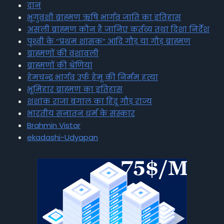
दान
भृगुवंशी ब्राह्मण ऋषि भार्गव जाति का इतिहास
असली ब्राह्मण कौन है जानिए कर्तव्य तथा दिशा निर्देश
पृथ्वी के “प्रथम शासक” आदि गौड़ या गौड़ ब्राह्मण
ब्राह्मणों की वंशावली
ब्राह्मणों की श्रेणियां
हेमचन्द्र भार्गव उर्फ हेमू की निर्मम हत्या
भूमिहार ब्राह्मण का इतिहास
शशांक राजा बंगाल का हिंदू गौड़ राज्य
भारतीय सनातन धर्म के संस्कार
Brahmin Vistar
ekadashi-Udyapan