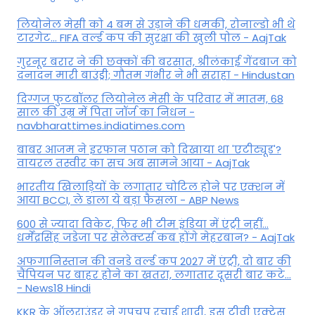
ल‍ियोनेल मेसी को 4 बम से उड़ाने की धमकी, रोनाल्डो भी थे
टारगेट... FIFA वर्ल्ड कप की सुरक्षा की खुली पोल - AajTak
गुरनूर बरार ने की छक्कों की बरसात, श्रीलंकाई गेंदबाज को
दनादन मारी बाउंड्री; गौतम गंभीर ने भी सराहा - Hindustan
दिग्गज फुटबॉलर लियोनेल मेसी के परिवार में मातम, 68
साल की उम्र में पिता जॉर्ज का निधन -
navbharattimes.indiatimes.com
बाबर आजम ने इरफान पठान को दिखाया था 'एटीट्यूड'?
वायरल तस्वीर का सच अब सामने आया - AajTak
भारतीय खिलाड़ियों के लगातार चोटिल होने पर एक्शन में
आया BCCI, ले डाला ये बड़ा फैसला - ABP News
600 से ज्यादा विकेट, फिर भी टीम इंडिया में एंट्री नहीं...
धर्मेंद्रसिंह जडेजा पर सेलेक्टर्स कब होंगे मेहरबान? - AajTak
अफगानिस्तान की वनडे वर्ल्ड कप 2027 में एंट्री, दो बार की
चैंपियन पर बाहर होने का खतरा, लगातार दूसरी बार कटे...
- News18 Hindi
KKR के ऑलराउंडर ने गुपचुप रचाई शादी, इस टीवी एक्ट्रेस