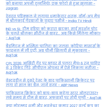
को बनाया अपनी दुल्हनिया; एक फोटो से हुआ खुलासा -
Jagran
देवदत्त पडिक्कल ने लगाया धमाकेदार शतक, वॉर्म-अप मैच
में श्रीलंकाई गेंदबाजों के छुड़ाए पसीने - India TV Hindi
IND vs SL: टीम इंड‍िया को करारा झटका, साई सुदर्शन चोट
के चलते श्रीलंका सीरीज से बाहर... अब किसे म‍िलेगा मौका?
- AajTak
बैडमिंटन में अश्मिता चालिहा का जलवा, कोरिया मास्टर्स के
फाइनल में ली एंट्री, अब चीनी खिलाड़ी से मुकाबला -
AajTak
CPL 2026: आखिरी गेंद पर ब्लंडर से पलटा मैच! 6 रन चाहिए
थे, 2 विकेट गिरे, सीपीएल ओपनर में ऐसे न‍िकला नतीजा -
AajTak
वेस्टइंडीज से दूसरे टेस्ट के बाद पाकिस्तानी क्रिकेटर पर
लगा दो साल का बैन, जानें वजह - ABP News
पाकिस्तान क्रिकेट को बाय-बाय कहेगा स्टार ऑलराउंडर?
लंबे समय से टीम से बाहर, अफवाहों पर तोड़ी चुप्पी - AajTak
क्या मोहम्मद शमी और भुवनेश्वर कुमार 2027 वर्ल्ड कप का