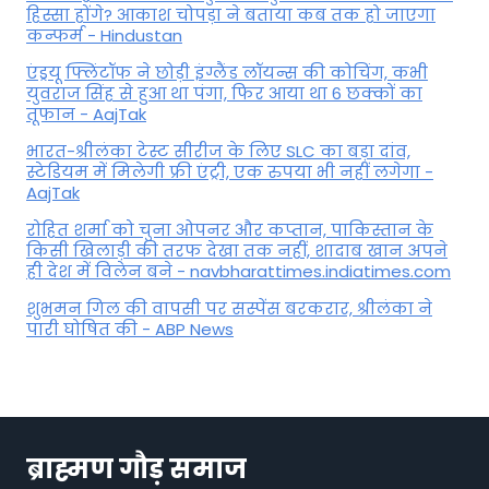
हिस्सा होंगे? आकाश चोपड़ा ने बताया कब तक हो जाएगा
कन्फर्म - Hindustan
एंड्रयू फ्लिंटॉफ ने छोड़ी इंग्लैंड लॉयन्स की कोच‍िंग, कभी
युवराज सिंह से हुआ था पंगा, फ‍िर आया था 6 छक्कों का
तूफान - AajTak
भारत-श्रीलंका टेस्ट सीरीज के लिए SLC का बड़ा दांव,
स्टेडियम में मिलेगी फ्री एंट्री, एक रुपया भी नहीं लगेगा -
AajTak
रोहित शर्मा को चुना ओपनर और कप्तान, पाकिस्तान के
किसी खिलाड़ी की तरफ देखा तक नहीं, शादाब खान अपने
ही देश में विलेन बने - navbharattimes.indiatimes.com
शुभमन गिल की वापसी पर सस्पेंस बरकरार, श्रीलंका ने
पारी घोषित की - ABP News
ब्राह्मण गौड़ समाज