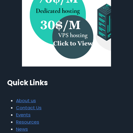
Quick Links
About us
Contact Us
Events
Resources
News