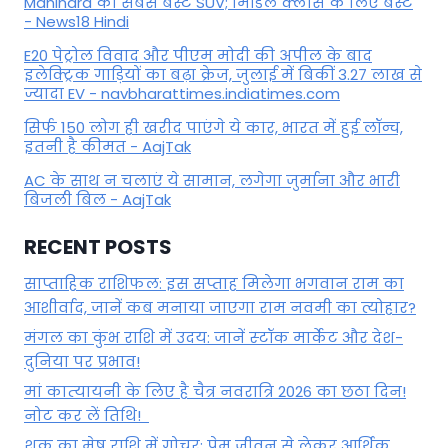
Mahindra की सबसे बेस्ट SUV; मिडिल क्लास के लिए बेस्ट
- News18 Hindi
E20 पेट्रोल विवाद और पीएम मोदी की अपील के बाद
इलेक्ट्रिक गाड़ियों का बढ़ा क्रेज, जुलाई में बिकीं 3.27 लाख से
ज्यादा EV - navbharattimes.indiatimes.com
सिर्फ 150 लोग ही खरीद पाएंगे ये कार, भारत में हुई लॉन्च,
इतनी है कीमत - AajTak
AC के साथ न चलाएं ये सामान, लगेगा जुर्माना और भारी
बिजली बिल - AajTak
RECENT POSTS
साप्ताहिक राशिफल: इस सप्ताह मिलेगा भगवान राम का
आशीर्वाद, जानें कब मनाया जाएगा राम नवमी का त्योहार?
मंगल का कुंभ राशि में उदय: जानें स्‍टॉक मार्केट और देश-
दुनिया पर प्रभाव!
मां कात्‍यायनी के लिए है चैत्र नवरात्रि 2026 का छठा दिन!
नोट कर लें तिथि!
शुक्र का मेष राशि में गोचर: प्रेम जीवन से लेकर आर्थिक