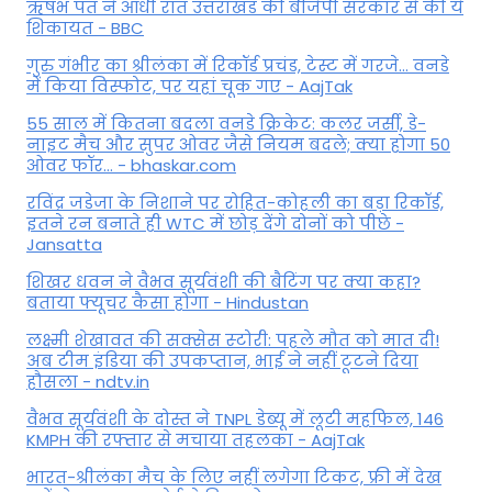
ऋषभ पंत ने आधी रात उत्तराखंड की बीजेपी सरकार से की ये
शिकायत - BBC
गुरु गंभीर का श्रीलंका में र‍िकॉर्ड प्रचंड, टेस्ट में गरजे... वनडे
में किया व‍िस्फोट, पर यहां चूक गए - AajTak
55 साल में कितना बदला वनडे क्रिकेट: कलर जर्सी, डे-
नाइट मैच और सुपर ओवर जैसे नियम बदले; क्या होगा 50
ओवर फॉर... - bhaskar.com
रविंद्र जडेजा के निशाने पर रोहित-कोहली का बड़ा रिकॉर्ड,
इतने रन बनाते ही WTC में छोड़ देंगे दोनों को पीछे -
Jansatta
शिखर धवन ने वैभव सूर्यवंशी की बैटिंग पर क्या कहा?
बताया फ्यूचर कैसा होगा - Hindustan
लक्ष्मी शेखावत की सक्‍सेस स्‍टोरी: पहले मौत को मात दी!
अब टीम इंडिया की उपकप्तान, भाई ने नहीं टूटने दिया
हौसला - ndtv.in
वैभव सूर्यवंशी के दोस्त ने TNPL डेब्यू में लूटी महफिल, 146
KMPH की रफ्तार से मचाया तहलका - AajTak
भारत-श्रीलंका मैच के लिए नहीं लगेगा टिकट, फ्री में देख