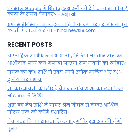
27 साल Google में बिताए, अब उसी को देंगे टक्कर! कौन हैं
कोटा के संजय घेमावत? - AajTak
बर्फ से रेगिस्तान तक...इन गाड़ियों के दम पर हर मिशन पूरा
करती है भारतीय सेना - hindi.news18.com
RECENT POSTS
साप्ताहिक राशिफल: इस सप्ताह मिलेगा भगवान राम का
आशीर्वाद, जानें कब मनाया जाएगा राम नवमी का त्योहार?
मंगल का कुंभ राशि में उदय: जानें स्‍टॉक मार्केट और देश-
दुनिया पर प्रभाव!
मां कात्‍यायनी के लिए है चैत्र नवरात्रि 2026 का छठा दिन!
नोट कर लें तिथि!
शुक्र का मेष राशि में गोचर: प्रेम जीवन से लेकर आर्थिक
जीवन तक को करेंगे प्रभावित!
चैत्र नवरात्रि का सातवां दिन: मां दुर्गा के इस रूप की होगी
पूजा!