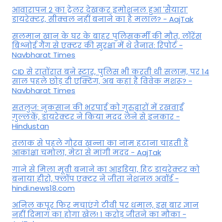
आवारापन 2 का ट्रेलर देखकर इमोशनल हुआ 'सैयारा'
डायरेक्टर, सीक्वल नहीं बनाने का है मलाल? - AajTak
सलमान खान के घर के बाहर पुलिसकर्मी की मौत, लॉरेंस
बिश्नोई गैंग से एक्टर की सुरक्षा में थे तैनात: रिपोर्ट -
Navbharat Times
CID से रातोंरात बने स्टार, पुलिस भी करती थी सलाम, पर 14
साल पहले छोड़ दी एक्टिंग, अब कहां हैं विवेक मशरू? -
Navbharat Times
सतलुज: नुकसान की भरपाई को गुरुद्वारों में रखवाईं
गुल्लकें, डायरेक्टर ने किया मदद लेने से इनकार -
Hindustan
तलाक से पहले गौरव खन्ना का नाम हटाना चाहती हैं
आकांक्षा चमोला, मेटा से मांगी मदद - AajTak
गाने से मिला मूवी बनाने का आइडिया, हिट डायरेक्टर को
बनाया हीरो, फ्लॉप एक्टर ने जीता नेशनल अवॉर्ड -
hindi.news18.com
अनिल कपूर फिर मचाएंगे टीवी पर धमाल, इस बार ज्ञान
नहीं दिमाग का होगा खेल! 1 करोड़ जीतने का मौका -