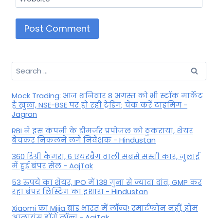
Search
for:
Mock Trading: आज शनिवार 8 अगस्त को भी स्टॉक मार्केट
है खुला, NSE-BSE पर हो रही ट्रेडिंग; चेक करें टाइमिंग -
Jagran
RBI ने इस कंपनी के डीमर्जर प्रपोजल को ठुकराया, शेयर
बेचकर निकलने लगे निवेशक - Hindustan
360 डिग्री कैमरा, 6 एयरबैग वाली सबसे सस्ती कार, जुलाई
में हुई बंपर सेल - AajTak
53 रुपये का शेयर, IPO में 138 गुना से ज्यादा दांव, GMP कर
रहा बंपर लिस्टिंग का इशारा - Hindustan
Xiaomi का Mijia ब्रांड भारत में लॉन्च! स्मार्टफोन नहीं, होम
अप्लायंस होंगे लॉन्च - AajTak