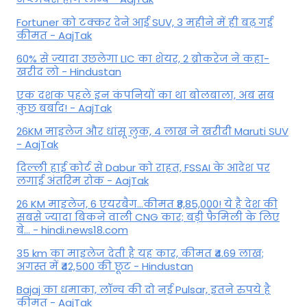
Fortuner को टक्कर देने आई SUV, 3 महीने में ही बढ़ गई
कीमत - AajTak
60% से ज्यादा उछलेगा LIC का शेयर, 2 ब्रोकरेज ने कहा-
खरीद लो - Hindustan
एक दशक पहले इन कंपनियों का था बोलबाला, अब सब
कुछ बर्बाद! - AajTak
26KM माइलेज और धांसू लुक, 4 लाख ने खरीदी Maruti SUV
- AajTak
दिल्ली हाई कोर्ट से Dabur को राहत, FSSAI के आदेश पर
लगाई अंतरिम रोक - AajTak
26 KM माइलेज, 6 एयरबैग...कीमत ₹8,85,000! ये है देश की
सबसे ज्यादा बिकने वाली CNG कार; बड़ी फैमिली के लिए
बे... - hindi.news18.com
35 km का माइलेज देती है यह कार, कीमत ₹4.69 लाख;
अगस्त में ₹42,500 की छूट - Hindustan
Bajaj का धमाका, लॉन्च की दो नई Pulsar, इतने रुपये है
कीमत - AajTak