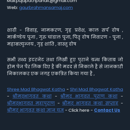
Mail:pujapathpandit@gmail.com
Web:
gaurbrahmansamaj.com
शादी - विवाह, नामकरण, गृह प्रवेश, काल सर्प दोष ,
मार्कण्डेय पूजा , गुरु चांडाल पूजा, पितृ दोष निवारण - पूजा ,
महाम्रत्युन्जय , गृह शांति , वास्तु दोष
सभी तथ्य इंटरनेट तथा लिखी हुए पुराने ग्रन्थ किताब जो
होम पेज पैर लिंक दिए है की मदद से निकाले है से जानकारी
निकालकर एक जगह एकत्रित किया गया है ,
Shree Mad Bhagwat Katha
-
Shri Mad Bhagwat Katha
-
श्रीमद्भागवत कथा
-
श्रीमद भागवत पुराण कथा
-
श्रीमद्भागवत महापुराण
-
श्रीमद् भागवत कथा सप्ताह
-
श्रीमद् भागवत कथा ज्ञान यज्ञ
- Click here -
Contact Us