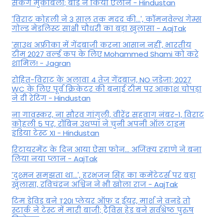
सकेंगे मुकाबला; बोर्ड ने किया ऐलान - Hindustan
'विराट कोहली ने 3 साल तक मदद की...', कॉमनवेल्थ गेम्स
गोल्ड मेडलिस्ट साक्षी चौधरी का बड़ा खुलासा - AajTak
'साउथ अफ्रीका में गेंदबाजी करना आसान नहीं', भारतीय
टीम 2027 वर्ल्‍ड कप के लिए Mohammed Shami को करे
शामिल! - Jagran
रोहित-विराट के अलावा 4 तेज गेंदबाज, NO जडेजा; 2027
WC के लिए पूर्व क्रिकेटर की बनाई टीम पर आकाश चोपड़ा
ने दी रेटिंग - Hindustan
ना गावस्कर, ना सौरव गांगुली, वीरेंद्र सहवाग नंबर-1, विराट
कोहली 5 पर, रॉबिन उथप्पा ने चुनी अपनी ऑल टाइम
इंडिया टेस्ट XI - Hindustan
रिटायरमेंट के दिन आया ऐसा फोन... अजिंक्य रहाणे ने बना
लिया नया प्लान - AajTak
'दुश्मन समझता था...', हरभजन सिंह का कमेंटेटर्स पर बड़ा
खुलासा, रव‍िचंद्रन अश्विन ने भी खोला राज - AajTak
टिम डेविड बने T20I प्लेयर ऑफ द ईयर, मार्श ने वनडे तो
स्टार्क ने टेस्ट में मारी बाजी; ट्रैविस हेड बने सर्वश्रेष्ठ पुरुष