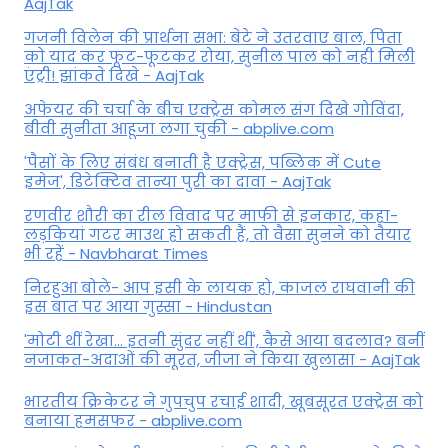
AajTak
गजनी विलेन की प्रार्थना सभा: बेटे ने उतरवाए बाल, पिता
को याद कर फूट-फूटकर रोया, सुनील पाल को नही मिली
एंट्री! झांकते दिखे - AajTak
अफेयर की चर्चा के बीच एक्ट्रेस कोमल संग दिखे गोविंदा,
बीवी सुनीता आहूजा लगा चुकी - abplive.com
'पैसों के लिए संबंध बनाती है एक्ट्रेस, पब्लिक में Cute
इमेज', डिटेक्टिव तान्या पुरी का दावा - AajTak
रणवीर शौरी का रील विवाद पर माफी से इनकार, कहा-
लड़कियां गटर माउथ हो सकती हैं, तो वैसा सुनने को तैयार
भी रहें - Navbharat Times
निरहुआ बोले- आप इसी के लायक हो, काजल राघवानी की
इस बात पर आया गुस्सा - Hindustan
'मोटी थीं रेखा... इतनी सुंदर नहीं थीं', कैसे आया बदलाव? बनीं
नजाकत-अदाओं की मूरत, जीजा ने किया खुलासा - AajTak
भारतीय क्रिकेटर ने गुपचुप रचाई शादी, खूबसूरत एक्ट्रेस को
बनाया हमसफर - abplive.com