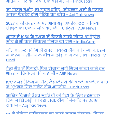
गौतम गंभीर को दिया एक बड़ा मैसेज - Hindustan
ना गौतम गंभीर, ना राहुल द्रव‍िड़... मोहम्मद शमी ने बताया
अपना फेवरेट टीम इंड‍िया का कोच - Aaj Tak News
2027 वनडे वर्ल्ड कप पर आया बड़ा अपडेट, ICC ने किया
शेड्यूल का एलान नोट कर लीजिए डेट्स - ABP News
भारत में 1950 के दशक में कितने रुपये लीटर था पेट्रोल,
सोच से भी कम निकला डीजल का दाम - India.Com
जॉस बटलर को मिली सुपर जायंट्स टीम की कमान, एडन
मार्करम ने सीजन के बीच में छोड़ा टीम का साथ - India TV
Hindi
डेब्यू मैच में फिफ्टी, फिर दोबारा नहीं मिला मौका जानें इस
भारतीय क्रिकेटर की कहानी - ABP News
ICC वनडे रैंकिंग में नीदरलैंड प्लेयर्स की बल्ले-बल्ले, टॉप 10
में शुभमन गिल समेत तीन भारतीय - Hindustan
आखिर किसने वैभव सूर्यवंशी को डेब्यू के लिए तरसाया?
दिग्गज खिलाड़ी का बड़ा दावा, टीम मैनेजमेंट पर उठाए
सवाल! - Aaj Tak News
IPL में खेलेगा पाकिस्तान का सबसे घातक गेंदबाज? विराट