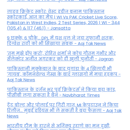
लाइव क्रिकेट स्कोर: वेस्ट इंडीज बनाम पाकिस्तान
स्कोरकार्ड, आज का मैच | WI Vs PAK Cricket Live Score,
Pakistan in West Indies, 2 Test Series, 2026 | WI - 344
(105.4) & 117 (46.1) - Jansatta
9 छक्के, 6 चौके... DPL में यश धुल ने जड़ा तूफानी शतक,
द‍िग्वेश राठी को भी स‍िखाया सबक - Aaj Tak News
'तुम मुझे ड्रॉप करो', रोहित शर्मा ने कोच गौतम गंभीर और
सेलेक्टर अजीत अगरकर को दी खुली चुनौती - Jagran
पाकिस्तानी मुक्केबाज के बाद युगांडा के 4 खिलाड़ी भी
'गायब', कॉमनवेल्थ गेम्स के बाद ग्लासगो में मचा हड़कंप -
Aaj Tak News
पाकिस्तान के दर्जन भर पूर्व क्रिकेटर्स ने किया बड़ा कांड,
पीसीबी लगा सकता है बैन - Navbharat Times
ट्रेंट बोल्ट और पोलार्ड पर गिरी गाज, MI केपटाउन ने किया
रिलीज... मुंबई इंडियंस भी ले सकती है बड़ा फैसला - Aaj Tak
News
भारतीय टीम के हारने से अजिंक्य रहाणे का मन दुखी,