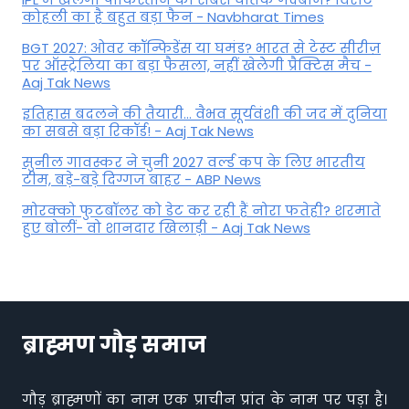
कोहली का है बहुत बड़ा फैन - Navbharat Times
BGT 2027: ओवर कॉन्फिडेंस या घमंड? भारत से टेस्ट सीरीज़
पर ऑस्ट्रेलिया का बड़ा फैसला, नहीं खेलेेगी प्रैक्टिस मैच -
Aaj Tak News
इतिहास बदलने की तैयारी... वैभव सूर्यवंशी की जद में दुनिया
का सबसे बड़ा रिकॉर्ड! - Aaj Tak News
सुनील गावस्कर ने चुनी 2027 वर्ल्ड कप के लिए भारतीय
टीम, बड़े-बड़े दिग्गज बाहर - ABP News
मोरक्को फुटबॉलर को डेट कर रही हैं नोरा फतेही? शरमाते
हुए बोलीं- वो शानदार खिलाड़ी - Aaj Tak News
ब्राह्मण गौड़ समाज
गौड़ ब्राह्मणों का नाम एक प्राचीन प्रांत के नाम पर पड़ा है।