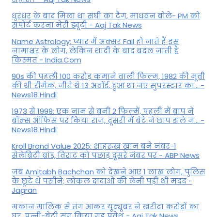
धुरंधर के बाद मिला था संघी का टैग, माधवन बोले- PM को
सपोर्ट करना मेरी ड्यूटी - Aaj Tak News
Name Astrology: प्यार में अक्सर Fail हो जाते हैं इस
नामाक्षर के लोग, लेकिन शादी के बाद बदल जाती है
किस्मत - India.Com
90s की पहली 100 करोड़ कमाने वाली फिल्म, 1982 की मूवी
की थी रीमेक, जीते थे 13 अवॉर्ड, हुआ था नए सुपरस्टार का... -
News18 Hindi
1973 से 1999: एक नाम से बनी 2 फिल्में, पहली में बाप ने
बॉक्स ऑफिस पर किया राज, दूसरी में बेटे ने छाप डाले न... -
News18 Hindi
Kroll Brand Value 2025: शाहरुख खान बने नंबर-1
सेलेब्रिटी ब्रांड, विराट को पछाड़ दूसरे नंबर पर - ABP News
जब Amitabh Bachchan को देखने आए 1 लाख लोग, पुलिस
के छूटे थे पसीने; लोकल दादाओं की लेनी पड़ी थी मदद -
Jagran
मकान मालिक से तंग आकर यूट्यूबर ने खरीदा करोड़ों का
घर, पत्नी-बेटी संग किया गृह प्रवेश - Aaj Tak News