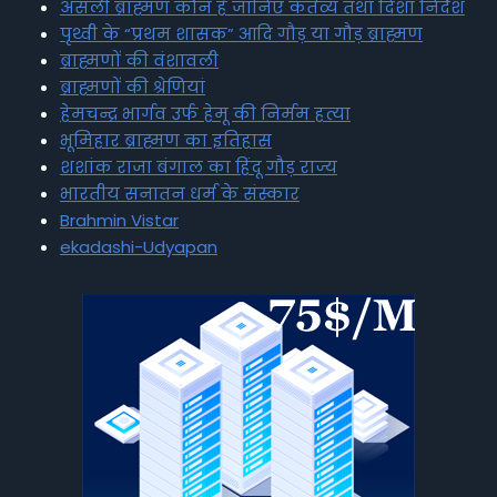
असली ब्राह्मण कौन है जानिए कर्तव्य तथा दिशा निर्देश
पृथ्वी के “प्रथम शासक” आदि गौड़ या गौड़ ब्राह्मण
ब्राह्मणों की वंशावली
ब्राह्मणों की श्रेणियां
हेमचन्द्र भार्गव उर्फ हेमू की निर्मम हत्या
भूमिहार ब्राह्मण का इतिहास
शशांक राजा बंगाल का हिंदू गौड़ राज्य
भारतीय सनातन धर्म के संस्कार
Brahmin Vistar
ekadashi-Udyapan