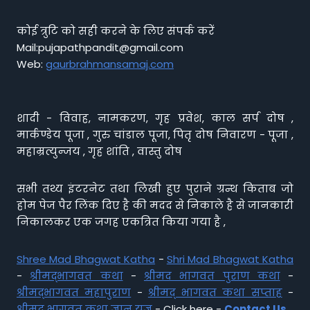
कोई त्रुटि को सही करने के लिए संपर्क करें
Mail:pujapathpandit@gmail.com
Web:
gaurbrahmansamaj.com
शादी - विवाह, नामकरण, गृह प्रवेश, काल सर्प दोष ,
मार्कण्डेय पूजा , गुरु चांडाल पूजा, पितृ दोष निवारण - पूजा ,
महाम्रत्युन्जय , गृह शांति , वास्तु दोष
सभी तथ्य इंटरनेट तथा लिखी हुए पुराने ग्रन्थ किताब जो
होम पेज पैर लिंक दिए है की मदद से निकाले है से जानकारी
निकालकर एक जगह एकत्रित किया गया है ,
Shree Mad Bhagwat Katha
-
Shri Mad Bhagwat Katha
-
श्रीमद्भागवत कथा
-
श्रीमद भागवत पुराण कथा
-
श्रीमद्भागवत महापुराण
-
श्रीमद् भागवत कथा सप्ताह
-
श्रीमद् भागवत कथा ज्ञान यज्ञ
- Click here -
Contact Us