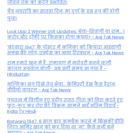
जीवन तक को करेंगे प्रभावित!
चैत्र नवरात्रि का सातवां दिन: मां दुर्गा के इस रूप की होगी
पूजा!
Lock Upp 2 Winner LIVE Updates: श्रेया-शिवांगी या राम... 1
करोड़ और ट्रॉफी पर किसका होगा कब्जा? - Aaj Tak News
'बंटवारा 1947' के पोस्टर में कनिका को कियारा आडवाणी
समझ बैठे लोग, एक्ट्रेस का आया रिएक्शन - Aaj Tak News
राम हमारे खून में है…रामायण में मंदोदरी बनने वाली
काजल अग्रवाल बोलीं- अब सही समय आ गया है -
Hindustan
मल्लिका संग दिखे तेजू भैया... केमिस्ट्री देख फैंस हैरान,
वीडियो वायरल - Aaj Tak News
पंचतत्व में विलीन हुए प्रदीप रावत, पिता को विदा करते हुए
फूट-फूट कर रोए बेटे विक्रम, सामने आईं अंतिम विदाई -
India TV Hindi
Batwara 1947: 8 साल बाद कमबैक करने में झिझकीं प्रीति
जिंटा! आमिर खान को कह दिया था 'ना', कैसे सनी बने
सहारा? - Aaj Tak News