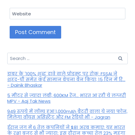
Website
Search
for:
डाबर के '100% शुद्ध' दावे वाले प्रोडक्ट पर रोक: FSSAI ने
शहद-घी समेत कई सामान बेचना बैन किया; 15 दिन में रि...
- Dainik Bhaskar
5 मीटर से ज्यादा लंबी, 600KM रेंज... भारत आ रही ये लग्जरी
MPV - Aaj Tak News
949 रुपये में लॉन्च हुआ 1,000mAh बैटरी वाला ये नया फोन,
मिलेगा वॉयस असिस्टेंट और FM रेडियो भी - Jagran
ईरान जंग में 6 तेल कंपनियों ने $81 अरब कमाए: यह भारत
के रक्षा बजट से भी ज्यादा; इस दौरान कच्चा तेल 23% महंगा