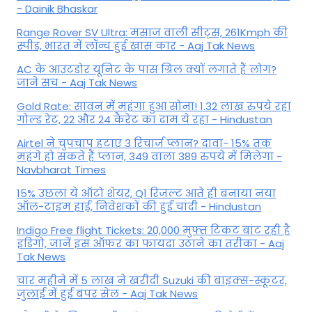
- Dainik Bhaskar
Range Rover SV Ultra: मसाज वाली सीट्स, 261Kmph की
स्पीड, भारत में लॉन्च हुई खास कार - Aaj Tak News
AC के आउटडोर यूनिट के पास ग्रिल क्यों लगाते हैं लोग?
जाने सच - Aaj Tak News
Gold Rate: सावन में महंगा हुआ सोना! 1.32 लाख रुपये रहा
गोल्ड रेट, 22 और 24 कैरेट का दाम ये रहा - Hindustan
Airtel ने चुपचाप हटाए 3 रिचार्ज प्लान? दावा- 15% तक
महंगे हो सकते हैं प्लान, 349 वाला 389 रुपये में मिलेगा -
Navbharat Times
15% उछला ये ऑटो शेयर, Q1 रिजल्ट आते ही बनाया नया
ऑल-टाइम हाई, निवेशकों की हुई चांदी - Hindustan
Indigo Free flight Tickets: 20,000 मुफ्त टिकट बांट रही है
इंडिगो, जानें इस ऑफर का फायदा उठाने का तरीका - Aaj
Tak News
चार महीने में 5 लाख ने खरीदी Suzuki की बाइक्स-स्कूटर,
जुलाई में हुई बंपर सेल - Aaj Tak News