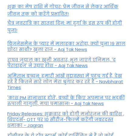
शुक्र का मेष राशि में गोचर: प्रेम जीवन से लेकर आर्थिक
जीवन तक को करेंगे प्रभावित!
चैत्र नवरात्रि का सातवां दिन: मां दुर्गा के इस रूप की होगी
पूजा!
बिजनेसमैन के प्यार में मलाइका अरोड़ा, क्यों चुना 19 साल
छोटा साथी? खुला राज - Aaj Tak News
राघव जुयाल का खूनी अवतार, भूल जाएंगे एनिमल, 'द
पैराडाइज' ने उड़ाए होश - Aaj Tak News
अमिताभ बच्चन: हमारी आंखें वृद्दावस्था में पहुंच गई हैं, देख
रहे हैं कितने सारे लोग मेरा श्रृंगार कर रहे हैं - Navbharat
Times
'काश PM तानाशाह होते', बच्चों के किए अपमान पर भड़कीं
रुपाली गांगुली, मचा घमासान! - Aaj Tak News
Friday Releases: शुक्रवार को होगी मनोरंजन की बारिश ,
थिएटर्स- OTT पर 10 सीरीज-फिल्में करेंगी जबरदस्त
धमाका - Jagran
हॉलीवुड के ये टॉप स्टार्स, कोई दार्जिलिंग से हैं तो कोई