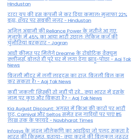
Hindustan
टाटा ग्रुप की इस कंपनी ने कर दिया कमाल! मुनाफा 22%
बढ़ा, शेयर पर सबकी नजर - Hindustan
अनिल अंबानी की Reliance Power के नतीजे आ गए,
मुनाफे में 45% का आया भारी उछाल; लेकिन कर्ज की
चुनौतियां बरकरार - Jagran
आधी कीमत पर मिलेंगे Dreame के रोबोटिक वैक्यूम
क्लीनर्स, बोलते ही पूरे घर में लगा देगा झाड़ू-पोछा - Aaj Tak
News
बिजली मीटर में लगीं लाइट्स का राज़, बिजली बिल कम
कर सकता है! - Aaj Tak News
कहीं 'नकली' व्हिस्की तो नहीं पी रहे... क्या भारत में इसके
नाम पर कुछ और बिकता है? - Aaj Tak News
Kia August Discount: अगस्त में किआ की कारों पर भारी
छूट, Carnival और Seltos समेत इन गाड़ियों पर पाएं ₹1.5
लाख तक के फायदे - Navbharat Times
Infosys के नंदन नीलेकणि का आइडिया जो पलट सकता है
भारत की किस्मत, बताया- क्या करने की बिलकुल जरूरत