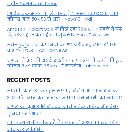
नहीं - Navbharat Times
मिडिल क्लास की पहली पसंद हैं ये सस्ती 100 CC बाइक!
कीमत मात्र ₹58,450 से शुरू - News18 Hindi
Amazon-Flipkart Sale में दिख रहा 70% OFF? पहले ये पढ़
लें, वरना हो सकता है बड़ा नुकसान - Aaj Tak News
सबसे ज्यादा इन कंपनियों की EV खरीद रहे लोग, टॉप-5
ब्रांड की लिस्ट - Aaj Tak News
अगस्त में देश की सबसे सस्ती कार पर हजारों रुपये की छूट,
कीमत ₹3.49 लाख; 25 km+ है माइलेज - Hindustan
RECENT POSTS
साप्ताहिक राशिफल: इस सप्ताह मिलेगा भगवान राम का
आशीर्वाद, जानें कब मनाया जाएगा राम नवमी का त्योहार?
मंगल का कुंभ राशि में उदय: जानें स्‍टॉक मार्केट और देश-
दुनिया पर प्रभाव!
मां कात्‍यायनी के लिए है चैत्र नवरात्रि 2026 का छठा दिन!
नोट कर लें तिथि!