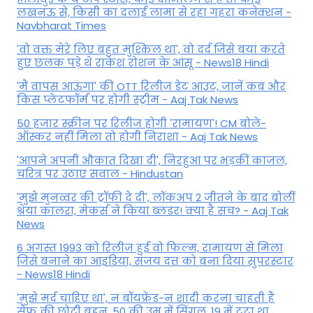
लखनऊ से, किसी का दलाई लामा से रहा गहरा कनेक्शन -
Navbharat Times
'वो वक्त मेरे लिए बहुत मुश्किल था', वो दर्द जिसे बयां करते
हुए छलक पड़े थे राकेश रोशन के आंसू - News18 Hindi
'मैं वापस आऊंगा' की OTT रिलीज डेट आउट, जानें कब और
किस प्लेटफॉर्म पर होगी स्ट्रीम - Aaj Tak News
50 हजार स्क्रीन पर रिलीज होगी 'रामायण'! CM बोले-
ऑस्कर नहीं मिला तो होगी निराशा - Aaj Tak News
'आपने अपनी औकात दिखा दी', निरहुआ पर भड़कीं काजल,
चरित्र पर उठाए सवाल - Hindustan
'मुझे मुनव्वर की ट्रॉफी दे दी', लॉकअप 2 जीतने के बाद बोलीं
श्रेया कालरा, मेकर्स ने किया ब्लंडर! क्या है सच? - Aaj Tak
News
6 अगस्त 1993 को रिलीज हुई वो फिल्म, रामायण से मिला
जिसे बनाने का आइडिया, संजय दत्त को बना दिया सुपरस्टार
- News18 Hindi
'मुझे मर्द चाहिए था', न बॉयफ्रेंड-न शादी करना चाहती हैं
सैफ की छोटी बहन, 50 की उम्र में सिंगल, 19 में टूटा था