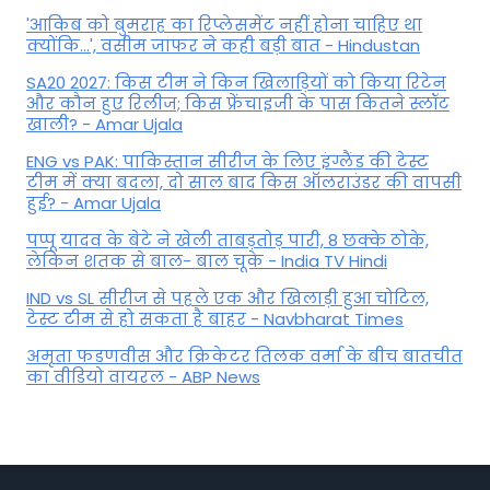
'आकिब को बुमराह का रिप्लेसमेंट नहीं होना चाहिए था
क्योंकि...', वसीम जाफर ने कही बड़ी बात - Hindustan
SA20 2027: किस टीम ने किन खिलाड़ियों को किया रिटेन
और कौन हुए रिलीज; किस फ्रेंचाइजी के पास कितने स्लॉट
खाली? - Amar Ujala
ENG vs PAK: पाकिस्तान सीरीज के लिए इंग्लैंड की टेस्ट
टीम में क्या बदला, दो साल बाद किस ऑलराउंडर की वापसी
हुई? - Amar Ujala
पप्पू यादव के बेटे ने खेली ताबड़तोड़ पारी, 8 छक्के ठोके,
लेकिन शतक से बाल- बाल चूके - India TV Hindi
IND vs SL सीरीज से पहले एक और खिलाड़ी हुआ चोटिल,
टेस्ट टीम से हो सकता है बाहर - Navbharat Times
अमृता फडणवीस और क्रिकेटर तिलक वर्मा के बीच बातचीत
का वीडियो वायरल - ABP News