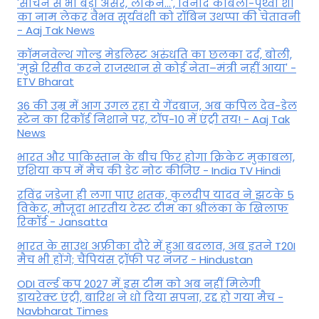
'सचिन से भी बड़ा असर, लेकिन...', व‍िनोद कांबली-पृथ्वी शॉ
का नाम लेकर वैभव सूर्यवंशी को रॉबिन उथप्पा की चेतावनी
- Aaj Tak News
कॉमनवेल्थ गोल्ड मे​डलिस्ट अरुंधति का छलका दर्द, बोली,
'मुझे रिसीव करने राजस्थान से कोई नेता–मंत्री नहीं आया' -
ETV Bharat
36 की उम्र में आग उगल रहा ये गेंदबाज, अब कपिल देव-डेल
स्टेन का रिकॉर्ड निशाने पर, टॉप-10 में एंट्री तय! - Aaj Tak
News
भारत और पाकिस्तान के बीच फिर होगा क्रिकेट मुकाबला,
एशिया कप में मैच की डेट नोट कीजिए - India TV Hindi
रविंद्र जडेजा ही लगा पाए शतक, कुलदीप यादव ने झटके 5
विकेट, मौजूदा भारतीय टेस्ट टीम का श्रीलंका के खिलाफ
रिकॉर्ड - Jansatta
भारत के साउथ अफ्रीका दौरे में हुआ बदलाव, अब इतने T20I
मैच भी होंगे; चैंपियंस ट्रॉफी पर नजर - Hindustan
ODI वर्ल्ड कप 2027 में इस टीम को अब नहीं मिलेगी
डायरेक्ट एंट्री, बारिश ने धो दिया सपना, रद्द हो गया मैच -
Navbharat Times