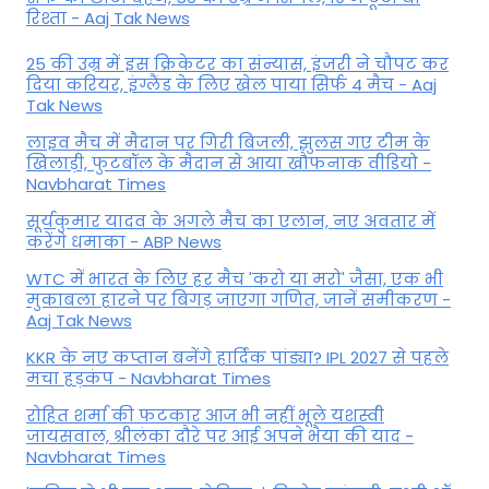
रिश्ता - Aaj Tak News
25 की उम्र में इस क्रिकेटर का संन्यास, इंजरी ने चौपट कर
दिया करियर, इंग्लैंड के लिए खेल पाया सिर्फ 4 मैच - Aaj
Tak News
लाइव मैच में मैदान पर गिरी बिजली, झुलस गए टीम के
खिलाड़ी, फुटबॉल के मैदान से आया खौफनाक वीडियो -
Navbharat Times
सूर्यकुमार यादव के अगले मैच का एलान, नए अवतार में
करेंगे धमाका - ABP News
WTC में भारत के लिए हर मैच 'करो या मरो' जैसा, एक भी
मुकाबला हारने पर बिगड़ जाएगा गण‍ित, जानें समीकरण -
Aaj Tak News
KKR के नए कप्तान बनेंगे हार्दिक पांड्या? IPL 2027 से पहले
मचा हड़कंप - Navbharat Times
रोहित शर्मा की फटकार आज भी नहीं भूले यशस्वी
जायसवाल, श्रीलंका दौरे पर आई अपने भैया की याद -
Navbharat Times