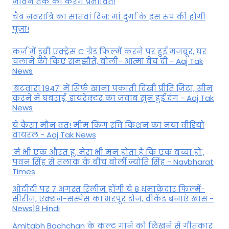
जीवन तक को करेंगे प्रभावित!
चैत्र नवरात्रि का सातवां दिन: मां दुर्गा के इस रूप की होगी
पूजा!
कर्ज में डूबी एक्ट्रेस C ग्रेड फिल्में करने पर हुई मजबूर, घर
चलाने को किए समझौते, बोली- आत्मा बेच दी - Aaj Tak
News
'बंटवारा 1947' में सिर्फ खाना पकाती दिखीं प्रीति जिंटा, सीन
करने में घबराईं, डायरेक्टर का जवाब सुन हुईं दंग - Aaj Tak
News
ये कैसा मौन व्रत! मीम किंग रवि किशन का नया वीडियो
वायरल - Aaj Tak News
'मैं भी एक औरत हूं, मेरा भी मन होता है कि एक बच्चा हो',
पवन सिंह से तलाक के बीच बोलीं ज्योति सिंह - Navbharat
Times
ओटीटी पर 7 अगस्त रिलीज होंगी ये 8 धमाकेदार फिल्में-
सीरीज, एक्शन-सस्पेंस का भरपूर डोज, वीकेंड बनाएं खास -
News18 Hindi
Amitabh Bachchan के कल्ट गाने को लिखने से गीतकार