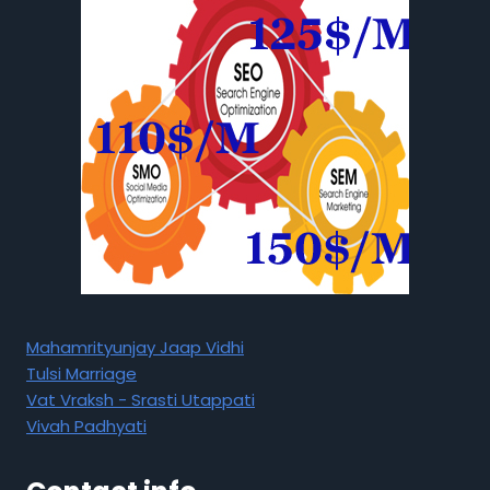
Mahamrityunjay Jaap Vidhi
Tulsi Marriage
Vat Vraksh - Srasti Utappati
Vivah Padhyati