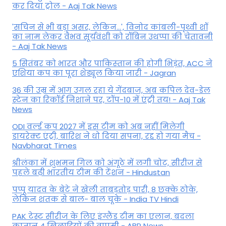
कर द‍िया ट्रोल - Aaj Tak News
'सचिन से भी बड़ा असर, लेकिन...', व‍िनोद कांबली-पृथ्वी शॉ
का नाम लेकर वैभव सूर्यवंशी को रॉबिन उथप्पा की चेतावनी
- Aaj Tak News
5 सितंबर को भारत और पाकिस्‍तान की होगी भिड़ंत, ACC ने
एशिया कप का पूरा शेड्यूल किया जारी - Jagran
36 की उम्र में आग उगल रहा ये गेंदबाज, अब कपिल देव-डेल
स्टेन का रिकॉर्ड निशाने पर, टॉप-10 में एंट्री तय! - Aaj Tak
News
ODI वर्ल्ड कप 2027 में इस टीम को अब नहीं मिलेगी
डायरेक्ट एंट्री, बारिश ने धो दिया सपना, रद्द हो गया मैच -
Navbharat Times
श्रीलंका में शुभमन गिल को अंगूठे में लगी चोट, सीरीज से
पहले बढ़ी भारतीय टीम की टेंशन - Hindustan
पप्पू यादव के बेटे ने खेली ताबड़तोड़ पारी, 8 छक्के ठोके,
लेकिन शतक से बाल- बाल चूके - India TV Hindi
PAK टेस्ट सीरीज के लिए इंग्लैंड टीम का एलान, बदला
कप्तान 4 खिलाड़ियों की वापसी - ABP News