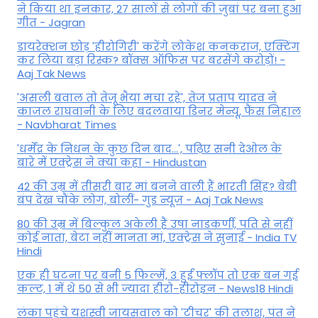
ने किया था इनकार, 27 सालों से लोगों की जुबां पर बना हुआ
गीत - Jagran
डायरेक्शन छोड़ 'हीरोगिरी' करेंगे लोकेश कनकराज, एक्टिंग
कर लिया बड़ा रिस्क? बॉक्स ऑफिस पर बरसेंगे करोड़ों! -
Aaj Tak News
'असली बवाल तो तेजू भैया मचा रहे', तेज प्रताप यादव ने
काजल राघवानी के लिए बदलवाया डिनर मेन्यू, फैंस न‍िहाल
- Navbharat Times
'धर्मेंद्र के निधन के कुछ दिन बाद...', पढ़िए सनी देओल के
बारे में एक्ट्रेस ने क्या कहा - Hindustan
42 की उम्र में तीसरी बार मां बनने वाली हैं भारती सिंह? बेबी
बंप देख चौंके लोग, बोलीं- गुड न्यूज - Aaj Tak News
80 की उम्र में बिल्कुल अकेली हैं उषा नाडकर्णी, पति से नहीं
कोई नाता, बेटा नहीं मानता मां, एक्ट्रेस ने सुनाई - India TV
Hindi
एक ही घटना पर बनी 5 फिल्में, 3 हुईं फ्लॉप तो एक बन गई
कल्ट, 1 में थे 50 से भी ज्यादा हीरो-हीरोइन - News18 Hindi
लंका पहुंचे यशस्वी जायसवाल को 'टीचर' की तलाश, पंत ने