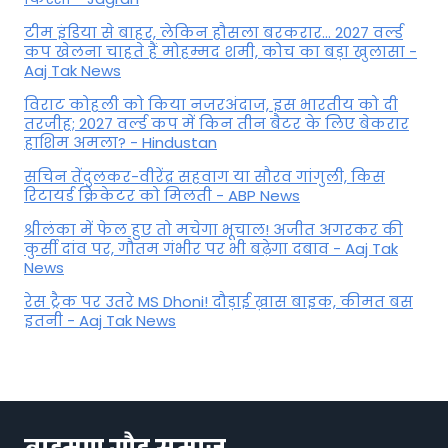
टीम इंडिया से बाहर, लेकिन हौसला बरकरार... 2027 वर्ल्ड
कप खेलना चाहते हैं मोहम्मद शमी, कोच का बड़ा खुलासा -
Aaj Tak News
विराट कोहली को किया नजरअंदाज, इस भारतीय को दी
तरजीह; 2027 वर्ल्ड कप में किन तीन बैटर के लिए बेकरार
हाशिम अमला? - Hindustan
सचिन तेंदुलकर-वीरेंद्र सहवाग या सौरव गांगुली, किस
रिटायर्ड क्रिकेटर को मिलती - ABP News
श्रीलंका में फेल हुए तो मचेगा भूचाल! अजीत अगरकर की
कुर्सी दांव पर, गौतम गंभीर पर भी बढ़ेगा दबाव - Aaj Tak
News
रेस ट्रैक पर उतरे MS Dhoni! दौड़ाई ख़ास बाइक, कीमत बस
इतनी - Aaj Tak News