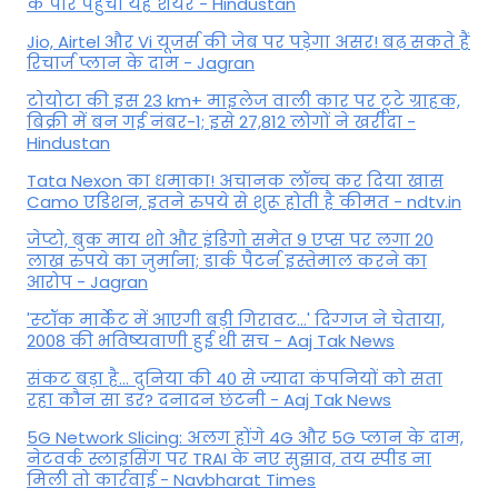
के पार पहुंचा यह शेयर - Hindustan
Jio, Airtel और Vi यूजर्स की जेब पर पड़ेगा असर! बढ़ सकते हैं
रिचार्ज प्लान के दाम - Jagran
टोयोटा की इस 23 km+ माइलेज वाली कार पर टूटे ग्राहक,
बिक्री में बन गई नंबर-1; इसे 27,812 लोगों ने खरीदा -
Hindustan
Tata Nexon का धमाका! अचानक लॉन्च कर दिया खास
Camo एडिशन, इतने रुपये से शुरू होती है कीमत - ndtv.in
जेप्टो, बुक माय शो और इंडिगो समेत 9 एप्स पर लगा 20
लाख रुपये का जुर्माना; डार्क पैटर्न इस्तेमाल करने का
आरोप - Jagran
'स्‍टॉक मार्केट में आएगी बड़ी गिरावट...' दिग्‍गज ने चेताया,
2008 की भविष्यवाणी हुई थी सच - Aaj Tak News
संकट बड़ा है... दुनिया की 40 से ज्यादा कंपनियों को सता
रहा कौन सा डर? दनादन छंटनी - Aaj Tak News
5G Network Slicing: अलग होंगे 4G और 5G प्लान के दाम,
नेटवर्क स्लाइसिंग पर TRAI के नए सुझाव, तय स्पीड ना
मिली तो कार्रवाई - Navbharat Times