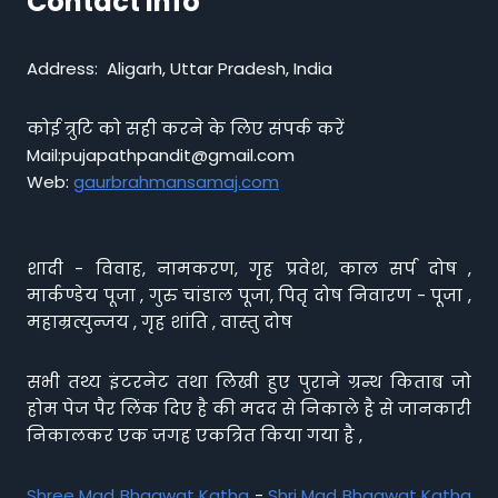
Contact info
Address: Aligarh, Uttar Pradesh, India
कोई त्रुटि को सही करने के लिए संपर्क करें
Mail:pujapathpandit@gmail.com
Web:
gaurbrahmansamaj.com
शादी - विवाह, नामकरण, गृह प्रवेश, काल सर्प दोष ,
मार्कण्डेय पूजा , गुरु चांडाल पूजा, पितृ दोष निवारण - पूजा ,
महाम्रत्युन्जय , गृह शांति , वास्तु दोष
सभी तथ्य इंटरनेट तथा लिखी हुए पुराने ग्रन्थ किताब जो
होम पेज पैर लिंक दिए है की मदद से निकाले है से जानकारी
निकालकर एक जगह एकत्रित किया गया है ,
Shree Mad Bhagwat Katha
-
Shri Mad Bhagwat Katha