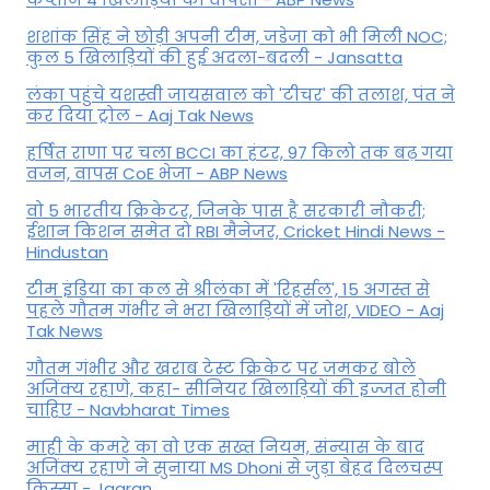
शशांक सिंह ने छोड़ी अपनी टीम, जडेजा को भी मिली NOC;
कुल 5 खिलाड़ियों की हुई अदला-बदली - Jansatta
लंका पहुंचे यशस्वी जायसवाल को 'टीचर' की तलाश, पंत ने
कर द‍िया ट्रोल - Aaj Tak News
हर्षित राणा पर चला BCCI का हंटर, 97 किलो तक बढ़ गया
वजन, वापस CoE भेजा - ABP News
वो 5 भारतीय क्रिकेटर, जिनके पास है सरकारी नौकरी;
ईशान किशन समेत दो RBI मैनेजर, Cricket Hindi News -
Hindustan
टीम इंडिया का कल से श्रीलंका में 'रिहर्सल', 15 अगस्त से
पहले गौतम गंभीर ने भरा ख‍िलाड़‍ियों में जोश, VIDEO - Aaj
Tak News
गौतम गंभीर और खराब टेस्ट क्रिकेट पर जमकर बोले
अजिंक्य रहाणे, कहा- सीनियर खिलाड़ियों की इज्जत होनी
चाहिए - Navbharat Times
माही के कमरे का वो एक सख्त नियम, संन्यास के बाद
अजिंक्‍य रहाणे ने सुनाया MS Dhoni से जुड़ा बेहद दिलचस्प
किस्सा - Jagran