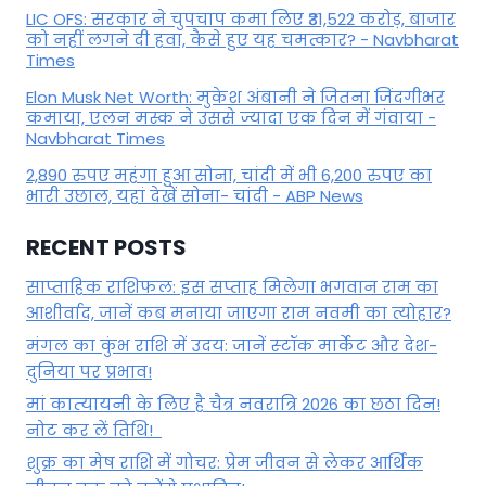
LIC OFS: सरकार ने चुपचाप कमा लिए ₹31,522 करोड़, बाजार
को नहीं लगने दी हवा, कैसे हुए यह चमत्कार? - Navbharat
Times
Elon Musk Net Worth: मुकेश अंबानी ने जितना जिंदगीभर
कमाया, एलन मस्क ने उससे ज्यादा एक दिन में गंवाया -
Navbharat Times
2,890 रुपए महंगा हुआ सोना, चांदी में भी 6,200 रुपए का
भारी उछाल, यहां देखें सोना- चांदी - ABP News
RECENT POSTS
साप्ताहिक राशिफल: इस सप्ताह मिलेगा भगवान राम का
आशीर्वाद, जानें कब मनाया जाएगा राम नवमी का त्योहार?
मंगल का कुंभ राशि में उदय: जानें स्‍टॉक मार्केट और देश-
दुनिया पर प्रभाव!
मां कात्‍यायनी के लिए है चैत्र नवरात्रि 2026 का छठा दिन!
नोट कर लें तिथि!
शुक्र का मेष राशि में गोचर: प्रेम जीवन से लेकर आर्थिक