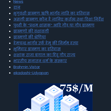
News
दान
भृगुवंशी ब्राह्मण ऋषि भार्गव जाति का इतिहास
असली ब्राह्मण कौन है जानिए कर्तव्य तथा दिशा निर्देश
पृथ्वी के “प्रथम शासक” आदि गौड़ या गौड़ ब्राह्मण
ब्राह्मणों की वंशावली
ब्राह्मणों की श्रेणियां
हेमचन्द्र भार्गव उर्फ हेमू की निर्मम हत्या
भूमिहार ब्राह्मण का इतिहास
शशांक राजा बंगाल का हिंदू गौड़ राज्य
भारतीय सनातन धर्म के संस्कार
Brahmin Vistar
ekadashi-Udyapan