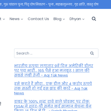
 गुरु चांडाल पूजा, पितृ दोष निवारण - पूजा , महाम्रत्युन्जय , गृह शांति , वास्तु दोष
t
News
Contact Us
Blog
Dhyan
Search
for:
भारतीय रुपया लगातार 9वें दिन अमेरिकी डॉलर
पर पड़ा भारी... 165 पैसे हुआ मजबूत, 1 साल की
सबसे लंबी तेजी - Aaj Tak News
इसे कहते हैं सौदा... एक डील और 4 करोड़ रुपये
तक सस्ती हो गई इस ब्रांड की कारें - Aaj Tak
News
डाबर के '100% शुद्ध' दावे वाले प्रोडक्ट पर रोक:
ी
FSSAI ने शहद-घी समेत कई सामान बेचना बैन
किया; 15 दिन में रि... - Dainik Bhaskar