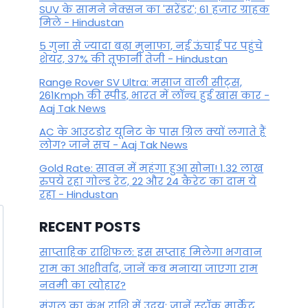
SUV के सामने नेक्सन का 'सरेंडर'; 61 हजार ग्राहक
मिले - Hindustan
5 गुना से ज्यादा बढ़ा मुनाफा, नई ऊंचाई पर पहुंचे
शेयर, 37% की तूफानी तेजी - Hindustan
Range Rover SV Ultra: मसाज वाली सीट्स,
261Kmph की स्पीड, भारत में लॉन्च हुई खास कार -
Aaj Tak News
AC के आउटडोर यूनिट के पास ग्रिल क्यों लगाते हैं
लोग? जाने सच - Aaj Tak News
Gold Rate: सावन में महंगा हुआ सोना! 1.32 लाख
रुपये रहा गोल्ड रेट, 22 और 24 कैरेट का दाम ये
रहा - Hindustan
RECENT POSTS
साप्ताहिक राशिफल: इस सप्ताह मिलेगा भगवान
राम का आशीर्वाद, जानें कब मनाया जाएगा राम
नवमी का त्योहार?
मंगल का कुंभ राशि में उदय: जानें स्‍टॉक मार्केट