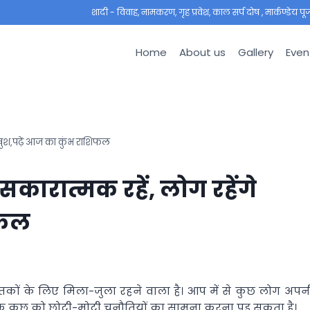
शादी - विवाह, नामकरण, गृह प्रवेश, काल सर्प दोष , मार्कण्डेय पूजा ,
Home
About us
Gallery
Even
खुश,पढ़ें आज का कुंभ राशिफल
ारात्मक रहें, लोग रहेंगे
िफल
तकों के लिए मिला-जुला रहने वाला है। आप में से कुछ लोग अपन
जबकि कुछ को छोटी-मोटी चुनौतियों का सामना करना पड़ सकता है।