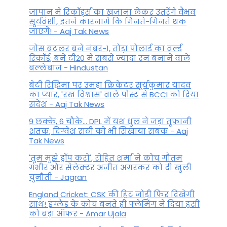
जापान में रिकॉर्ड्स का खजाना लेकर उतरेंगे वैभव
सूर्यवंशी, इतने कारनामे कि गिनते-गिनते थक
जाएंगे! - Aaj Tak News
जोस बटलर बने नंबर-1, तोड़ा पोलार्ड का वर्ल्ड
रिकॉर्ड; बने टी20 में सबसे ज्यादा रन बनाने वाले
बल्लेबाज - Hindustan
बेटी र‍िद्ध‍िमा पर उमड़ा क्रिकेटर सूर्यकुमार यादव
का प्यार, 'रख विश्वास' वाले पोस्ट से BCCI को दिया
संदेश - Aaj Tak News
9 छक्के, 6 चौके... DPL में यश धुल ने जड़ा तूफानी
शतक, द‍िग्वेश राठी को भी स‍िखाया सबक - Aaj
Tak News
'तुम मुझे ड्रॉप करो', रोहित शर्मा ने कोच गौतम
गंभीर और सेलेक्टर अजीत अगरकर को दी खुली
चुनौती - Jagran
England Cricket: CSK की हिट जोड़ी फिर दिखेगी
साथ! इंग्लैंड के कोच बनते ही फ्लेमिंग ने दिया हसी
को बड़ा ऑफर - Amar Ujala