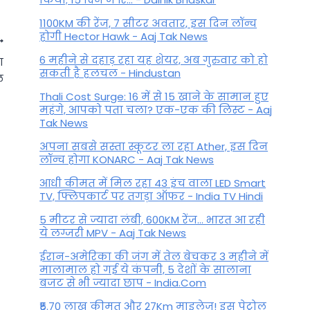
1100KM की रेंज, 7 सीटर अवतार, इस दिन लॉन्च
होगी Hector Hawk - Aaj Tak News
6 महीने से दहाड़ रहा यह शेयर, अब गुरुवार को हो
ा
सकती है हलचल - Hindustan
ल
Thali Cost Surge: 16 में से 15 खाने के सामान हुए
महंगे, आपको पता चला? एक-एक की लिस्ट - Aaj
Tak News
अपना सबसे सस्ता स्कूटर ला रहा Ather, इस दिन
लॉन्च होगा KONARC - Aaj Tak News
आधी कीमत में मिल रहा 43 इंच वाला LED Smart
TV, फ्लिपकार्ट पर तगड़ा ऑफर - India TV Hindi
5 मीटर से ज्यादा लंबी, 600KM रेंज... भारत आ रही
वृश्चिक राशिफल आज, 20 मार्च,
ये लग्जरी MPV - Aaj Tak News
गुरुवार – गहराई में गोता लगाएँ
ईरान-अमेरिका की जंग में तेल बेचकर 3 महीने में
और पहले से कहीं अधिक जुड़ें!
मालामाल हो गई ये कंपनी, 5 देशों के सालाना
बजट से भी ज्यादा छाप - India.Com
By
March 19, 2025
₹5.70 लाख कीमत और 27Km माइलेज! इस पेट्रोल