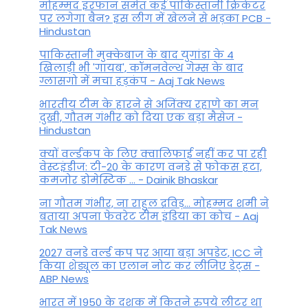
मोहम्मद इरफान समेत कई पाकिस्तानी क्रिकेटर
पर लगेगा बैन? इस लीग में खेलने से भड़का PCB -
Hindustan
पाकिस्तानी मुक्केबाज के बाद युगांडा के 4
खिलाड़ी भी 'गायब', कॉमनवेल्थ गेम्स के बाद
ग्लासगो में मचा हड़कंप - Aaj Tak News
भारतीय टीम के हारने से अजिंक्य रहाणे का मन
दुखी, गौतम गंभीर को दिया एक बड़ा मैसेज -
Hindustan
क्यों वर्ल्डकप के लिए क्वालिफाई नहीं कर पा रही
वेस्टइंडीज: टी-20 के कारण वनडे से फोकस हटा,
कमजोर डोमेस्टिक ... - Dainik Bhaskar
ना गौतम गंभीर, ना राहुल द्रव‍िड़... मोहम्मद शमी ने
बताया अपना फेवरेट टीम इंड‍िया का कोच - Aaj
Tak News
2027 वनडे वर्ल्ड कप पर आया बड़ा अपडेट, ICC ने
किया शेड्यूल का एलान नोट कर लीजिए डेट्स -
ABP News
भारत में 1950 के दशक में कितने रुपये लीटर था