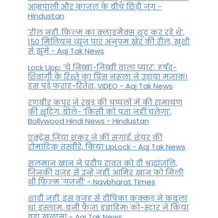
आम्रपाली और काजल के बीच छिड़ी जंग -
Hindustan
'रील नहीं, फिल्म का क्लाइमैक्स शूट कर रहे थे',
150 मिलियन व्यूज पार अनुपम खेर की रील, खुशी
से झूमे - Aaj Tak News
Lock Upp: 'ये निब्बा-निब्बी वाला प्यार', हर्षद-
शिवांगी के रिश्ते का प्रिंस नरूला ने उड़ाया मजाक!
हंस पड़े फराह-रितेश, VIDEO - Aaj Tak News
रणबीर कपूर ने रबड़ की चप्पलों में की रामायण
की शूटिंग, बोले- 'किसी को पता नहीं चलेगा',
Bollywood Hindi News - Hindustan
एक्ट्रेस जिया शंकर ने की सगाई, शेयर की
रोमांटिक तस्वीरें, किया LipLock - Aaj Tak News
सलमान खान ने प्रदीप रावत को दी श्रद्धांजलि,
जिनकी वजह से उन्हें नहीं, आमिर खान को मिली
थी फिल्म 'गजनी' - Navbharat Times
शादी नहीं, इस वजह से दीपिका कक्कड़ ने कबूला
था इस्लाम, बनी फैजा इब्राहिम! को-स्टार ने किया
बड़ा खुलासा - Aaj Tak News