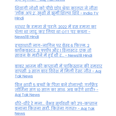
शिवांगी जोशी को पीछे छोड़ श्रेया कालरा ने जीता
'लॉक अप 2', खुशी से झूमीं शिल्पा शिंदे - India TV
Hindi
धुरंधर के हमजा से पहले, 2022 में इस हमजा का
चला था जादू, कर लिया था OTT पर कब्जा -
News18 Hindi
इच्छाधारी नाग-नागिन पर बेस्ड 6 फिल्म, 2
ब्लॉकबस्टर, 3 फ्लॉप और 1 डिजास्टर; एक तो
सावन के महीने में हुई थी र... - News18 Hindi
बाबर आजम की कप्तानी में पाकिस्तान की दमदार
वापसी, 3 साल बाद विदेश में मिली टेस्ट जीत - Aaj
Tak News
बिन शादी 5 बच्चों के पिता बने रोनाल्डो, गर्लफ्रेंड
जॉर्जिना संग 10 साल का साथ, अब करेंगे शादी? -
Aaj Tak News
धीरे-धीरे रे मना… वैभव सूर्यवंशी को उप-कप्तान
बनाना कितना सही, कितना गलत? - Aaj Tak
News