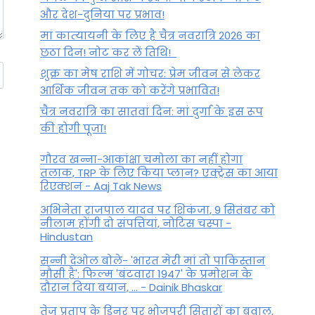
और देश-दुनिया पर प्रभाव!
मां कात्‍यायनी के लिए है चैत्र नवरात्रि 2026 का
छठा दिन! नोट कर लें तिथि!
शुक्र का मेष राशि में गोचर: प्रेम जीवन से लेकर
आर्थिक जीवन तक को करेंगे प्रभावित!
चैत्र नवरात्रि का सातवां दिन: मां दुर्गा के इस रूप
की होगी पूजा!
गौरव खन्ना-आकांक्षा चमोला का नहीं होगा
तलाक, TRP के लिए किया प्लान? एक्ट्रेस का आया
रिएक्शन - Aaj Tak News
अभिनेता राजपाल यादव पर शिकंजा, 9 सितंबर को
नीलाम होंगी दो संपत्तियां, नोटिस चस्पा -
Hindustan
सन्नी देओल बोले- 'भारत मेरी मां तो पाकिस्तान
मौसी है': फिल्म 'बंटवारा 1947' के प्रमोशन के
दौरान दिया बयान, ... - Dainik Bhaskar
तेज प्रताप के डिनर पर भोजपुरी सितारों का बवाल,