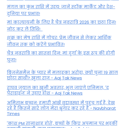
मंगल का कुंभ राशि में उदय: जानें स्‍टॉक मार्केट और देश-
दुनिया पर प्रभाव!
मां कात्‍यायनी के लिए है चैत्र नवरात्रि 2026 का छठा दिन!
नोट कर लें तिथि!
शुक्र का मेष राशि में गोचर: प्रेम जीवन से लेकर आर्थिक
जीवन तक को करेंगे प्रभावित!
चैत्र नवरात्रि का सातवां दिन: मां दुर्गा के इस रूप की होगी
पूजा!
बिजनेसमैन के प्यार में मलाइका अरोड़ा, क्यों चुना 19 साल
छोटा साथी? खुला राज - Aaj Tak News
राघव जुयाल का खूनी अवतार, भूल जाएंगे एनिमल, 'द
पैराडाइज' ने उड़ाए होश - Aaj Tak News
अमिताभ बच्चन: हमारी आंखें वृद्दावस्था में पहुंच गई हैं, देख
रहे हैं कितने सारे लोग मेरा श्रृंगार कर रहे हैं - Navbharat
Times
'काश PM तानाशाह होते', बच्चों के किए अपमान पर भड़कीं