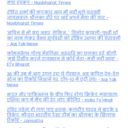
मचा हड़कंप - Navbharat Times
रोहित शर्मा की फटकार आज भी नहीं भूले यशस्वी
जायसवाल, श्रीलंका दौरे पर आई अपने भैया की याद -
Navbharat Times
'सचिन से भी बड़ा असर, लेकिन...', व‍िनोद कांबली-पृथ्वी शॉ
का नाम लेकर वैभव सूर्यवंशी को रॉबिन उथप्पा की चेतावनी
- Aaj Tak News
कॉमनवेल्थ गोल्ड मे​डलिस्ट अरुंधति का छलका दर्द, बोली,
'मुझे रिसीव करने राजस्थान से कोई नेता–मंत्री नहीं आया' -
ETV Bharat
36 की उम्र में आग उगल रहा ये गेंदबाज, अब कपिल देव-डेल
स्टेन का रिकॉर्ड निशाने पर, टॉप-10 में एंट्री तय! - Aaj Tak
News
भारत और पाकिस्तान के बीच फिर होगा क्रिकेट मुकाबला,
एशिया कप में मैच की डेट नोट कीजिए - India TV Hindi
रविंद्र जडेजा ही लगा पाए शतक, कुलदीप यादव ने झटके 5
विकेट, मौजूदा भारतीय टेस्ट टीम का श्रीलंका के खिलाफ
रिकॉर्ड - Jansatta