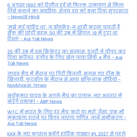
6 अगस्त 1993 को रिलीज हुई वो फिल्म, रामायण से मिला
जिसे बनाने का आइडिया, संजय दत्त को बना दिया सुपरस्टार
- News18 Hindi
'मुझे मर्द चाहिए था', न बॉयफ्रेंड-न शादी करना चाहती हैं
सैफ की छोटी बहन, 50 की उम्र में सिंगल, 19 में टूटा था
रिश्ता - Aaj Tak News
25 की उम्र में इस क्रिकेटर का संन्यास, इंजरी ने चौपट कर
दिया करियर, इंग्लैंड के लिए खेल पाया सिर्फ 4 मैच - Aaj
Tak News
लाइव मैच में मैदान पर गिरी बिजली, झुलस गए टीम के
खिलाड़ी, फुटबॉल के मैदान से आया खौफनाक वीडियो -
Navbharat Times
सूर्यकुमार यादव के अगले मैच का एलान, नए अवतार में
करेंगे धमाका - ABP News
WTC में भारत के लिए हर मैच 'करो या मरो' जैसा, एक भी
मुकाबला हारने पर बिगड़ जाएगा गण‍ित, जानें समीकरण -
Aaj Tak News
KKR के नए कप्तान बनेंगे हार्दिक पांड्या? IPL 2027 से पहले