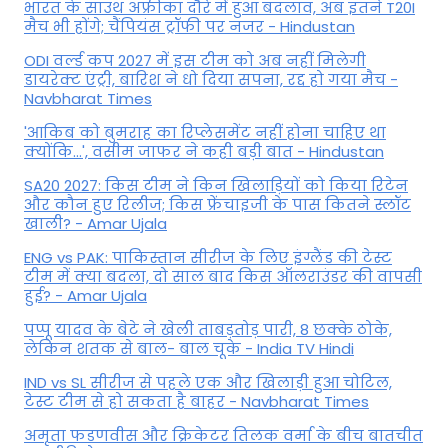
भारत के साउथ अफ्रीका दौरे में हुआ बदलाव, अब इतने T20I
मैच भी होंगे; चैंपियंस ट्रॉफी पर नजर - Hindustan
ODI वर्ल्ड कप 2027 में इस टीम को अब नहीं मिलेगी
डायरेक्ट एंट्री, बारिश ने धो दिया सपना, रद्द हो गया मैच -
Navbharat Times
'आकिब को बुमराह का रिप्लेसमेंट नहीं होना चाहिए था
क्योंकि...', वसीम जाफर ने कही बड़ी बात - Hindustan
SA20 2027: किस टीम ने किन खिलाड़ियों को किया रिटेन
और कौन हुए रिलीज; किस फ्रेंचाइजी के पास कितने स्लॉट
खाली? - Amar Ujala
ENG vs PAK: पाकिस्तान सीरीज के लिए इंग्लैंड की टेस्ट
टीम में क्या बदला, दो साल बाद किस ऑलराउंडर की वापसी
हुई? - Amar Ujala
पप्पू यादव के बेटे ने खेली ताबड़तोड़ पारी, 8 छक्के ठोके,
लेकिन शतक से बाल- बाल चूके - India TV Hindi
IND vs SL सीरीज से पहले एक और खिलाड़ी हुआ चोटिल,
टेस्ट टीम से हो सकता है बाहर - Navbharat Times
अमृता फडणवीस और क्रिकेटर तिलक वर्मा के बीच बातचीत