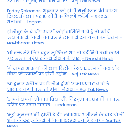
रुपाली गांगुली, मचा घमासान! - Aaj Tak News
Friday Releases: शुक्रवार को होगी मनोरंजन की बारिश ,
थिएटर्स- OTT पर 10 सीरीज-फिल्में करेंगी जबरदस्त
धमाका - Jagran
हॉलीवुड के ये टॉप स्टार्स, कोई दार्जिलिंग से हैं तो कोई
लखनऊ से, किसी का दलाई लामा से रहा गहरा कनेक्शन -
Navbharat Times
'वो वक्त मेरे लिए बहुत मुश्किल था', वो दर्द जिसे बयां करते
हुए छलक पड़े थे राकेश रोशन के आंसू - News18 Hindi
'मैं वापस आऊंगा' की OTT रिलीज डेट आउट, जानें कब और
किस प्लेटफॉर्म पर होगी स्ट्रीम - Aaj Tak News
50 हजार स्क्रीन पर रिलीज होगी 'रामायण'! CM बोले-
ऑस्कर नहीं मिला तो होगी निराशा - Aaj Tak News
'आपने अपनी औकात दिखा दी', निरहुआ पर भड़कीं काजल,
चरित्र पर उठाए सवाल - Hindustan
'मुझे मुनव्वर की ट्रॉफी दे दी', लॉकअप 2 जीतने के बाद बोलीं
श्रेया कालरा, मेकर्स ने किया ब्लंडर! क्या है सच? - Aaj Tak
News