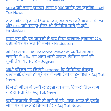
META को तगड़ा झटका, लगा ₹5,000 करोड़ का जुर्माना - Aaj
Tak News
टाटा और महिंद्रा ने दिखाया दम, ग्लोबल EV रैंकिंग में टेस्ला
और BYD को पछाड़ा; फिर भी निगेटिव बातें हो रहीं -
Hindustan
टाटा ग्रुप की इस कंपनी ने कर दिया कमाल! मुनाफा 22%
बढ़ा, शेयर पर सबकी नजर - Hindustan
अनिल अंबानी की Reliance Power के नतीजे आ गए,
मुनाफे में 45% का आया भारी उछाल; लेकिन कर्ज की
चुनौतियां बरकरार - Jagran
आधी कीमत पर मिलेंगे Dreame के रोबोटिक वैक्यूम
क्लीनर्स, बोलते ही पूरे घर में लगा देगा झाड़ू-पोछा - Aaj Tak
News
बिजली मीटर में लगीं लाइट्स का राज़, बिजली बिल कम
कर सकता है! - Aaj Tak News
कहीं 'नकली' व्हिस्की तो नहीं पी रहे... क्या भारत में इसके
नाम पर कुछ और बिकता है? - Aaj Tak News